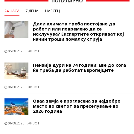
ПОПУЛАРНО
24 ЧАСА
7 ДЕНА
1 МЕСЕЦ
Дали климата треба постојано да
работи или повремено да се
исклучува? Експертите откриваат кој
начин троши помалку струја
05.08.2026
ЖИВОТ
Пензија дури на 74 години: Еве до кога
ќе треба да работат Европејците
06.08.2026
ЖИВОТ
Оваа земја е прогласена за најдобро
место во светот за преселување во
2026 година
06.08.2026
ЖИВОТ