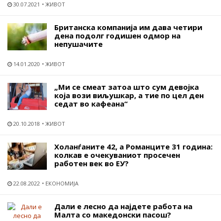
30.07.2021
ЖИВОТ
Британска компанија им дава четири
дена подолг годишен одмор на
непушачите
14.01.2020
ЖИВОТ
„Ми се смеат затоа што сум девојка
која вози виљушкар, а тие по цел ден
седат во кафеана“
20.10.2018
ЖИВОТ
Холанѓаните 42, а Романците 31 година:
колкав е очекуваниот просечен
работен век во ЕУ?
22.08.2022
ЕКОНОМИЈА
Дали е лесно да најдете работа на
Малта со македонски пасош?