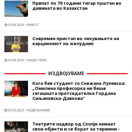
Првпат по 70 години тигар пуштен во
дивината во Казахстан
05.08.2026
ЖИВОТ
Современ пристап во лекувањето на
карциномот на желудник
06.08.2026
НАША ТЕМА
ИЗДВОЈУВАМЕ
Кога бев студент со Снежана Лупевска:
„Омилена професорка ни беше
сегашната претседателка Гордана
Сиљановска-Давкова“
02.05.2025
ИЗДВОЈУВАМЕ
Театрите надвор од Скопје немаат
свои објекти и се борат за термини -