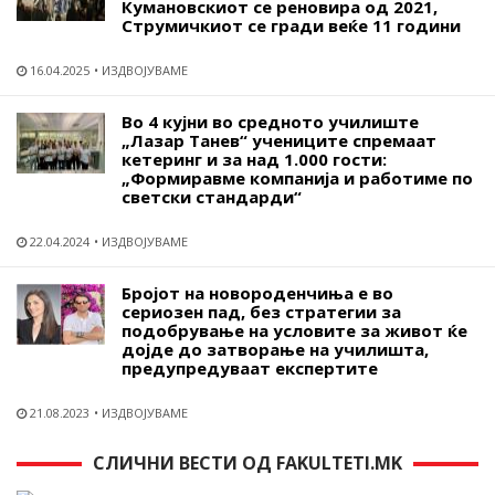
Кумановскиот се реновира од 2021,
Струмичкиот се гради веќе 11 години
16.04.2025
ИЗДВОЈУВАМЕ
Во 4 кујни во средното училиште
„Лазар Танев“ учениците спремаат
кетеринг и за над 1.000 гости:
„Формиравме компанија и работиме по
светски стандарди“
22.04.2024
ИЗДВОЈУВАМЕ
Бројот на новороденчиња е во
сериозен пад, без стратегии за
подобрување на условите за живот ќе
дојде до затворање на училишта,
предупредуваат експертите
21.08.2023
ИЗДВОЈУВАМЕ
СЛИЧНИ ВЕСТИ ОД FAKULTETI.MK