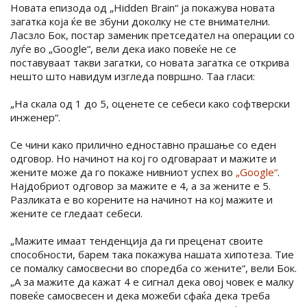
Новата епизода од „Hidden Brain“ ја покажува новата
загатка која ќе ве збуни доколку не сте внимателни.
Ласзло Бок, постар заменик претседател на операции со
луѓе во „Google“, вели дека иако повеќе не се
поставуваат такви загатки, со новата загатка се открива
нешто што навидум изгледа површно. Таа гласи:
„На скала од 1 до 5, оценете се себеси како софтверски
инженер“.
Се чини како прилично едноставно прашање со еден
одговор. Но начинот на кој го одговараат и мажите и
жените може да го покаже нивниот успех во
„Google“
.
Најдобриот одговор за мажите е 4, а за жените е 5.
Разликата е во корените на начинот на кој мажите и
жените се гледаат себеси.
„Мажите имаат тенденција да ги преценат своите
способности, барем така покажува нашата хипотеза. Тие
се помалку самосвесни во споредба со жените“, вели Бок.
„А за мажите да кажат 4 е сигнал дека овој човек е малку
повеќе самосвесен и дека можеби сфаќа дека треба