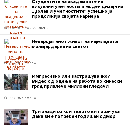
Студентите на академиите на
визуелни уметности и моден дизајн на
„Џолев и уметностите“ успешно ја
продолжија својата кариера
23.08.2019
ОБРАЗОВАНИЕ
Неверојатниот живот на најмладата
милијардерка на светот
06.12.2017
ЖИВОТ
Импресивно или застрашувачко?
Видео од одење на работа во кинески
град привлече милиони гледачи
14.10.2024
ЖИВОТ
Три знаци со кои телото ви порачува
дека ви е потребен годишен одмор