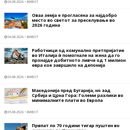
06.08.2026
ЖИВОТ
Оваа земја е прогласена за најдобро
место во светот за преселување во
2026 година
06.08.2026
ЖИВОТ
Работници од комунално претпријатие
во Италија ѝ помогнале на жена да го
пронајде добитното ливче од 1 милион
евра кое завршило на депонија
05.08.2026
ЖИВОТ
Македонија пред Бугарија, но зад
Србија и Црна Гора: Големи разлики во
минималните плати во Европа
05.08.2026
ЖИВОТ
Првпат по 70 години тигар пуштен во