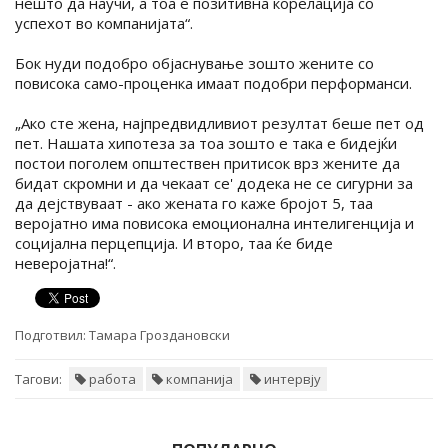
нешто да научи, а тоа е позитивна корелација со
успехот во компанијата“.
Бок нуди подобро објаснување зошто жените со
повисока само-проценка имаат подобри перформанси.
„Ако сте жена, најпредвидливиот резултат беше пет од
пет. Нашата хипотеза за тоа зошто е така е бидејќи
постои поголем општествен притисок врз жените да
бидат скромни и да чекаат се' додека не се сигурни за
да дејствуваат - ако жената го каже бројот 5, таа
веројатно има повисока емоционална интелигенција и
социјална перцепција. И второ, таа ќе биде
неверојатна!“.
Подготвил:
Тамара Гроздановски
Тагови:
работа
компанија
интервју