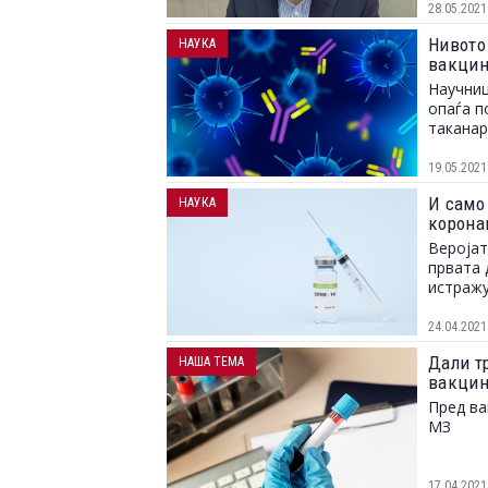
28.05.2021
Нивото
НАУКА
вакцин
Научниц
опаѓа п
таканар
19.05.2021
И само
НАУКА
корона
Веројат
првата 
истраж
24.04.2021
Дали т
НАША ТЕМА
вакцин
Пред ва
МЗ
17.04.2021