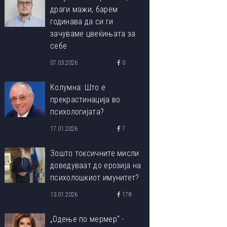
драги мажи, барем
годинава да си ги
зачуваме цвеќињата за
себе
07.03.2026
0
Колумна: Што е
прекрастинација во
психологијата?
17.01.2026
7
Зошто токсичните мисли
доведуваат до ерозија на
психолошкиот имунитет?
13.01.2026
178
„Одење по мермер“ -