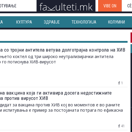
ОТУВАЊЕ
VIBE ON
СЀ
КА
КУЛТУРА
ЗДРАВЈЕ
ТЕХНОЛОГИЈА
КОЛУМНИ
а со тројни антитела ветува долготрајна контрола на ХИВ
њето коктел од три широко неутрализирачки антитела
 го потиснува ХИВ-вирусот
1
на вакцина која ги активира досега недостижните
ла против вирусот ХИВ
дидат за вакцина против ХИВ кој во моментов е во раните
и испитувања е пример за постојаната потрага по ефикасна
41