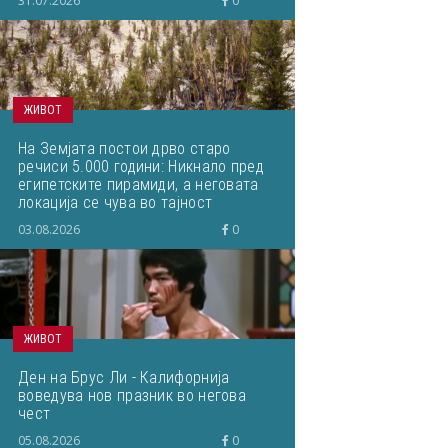
31.07.2026
0
ЖИВОТ
На Земјата постои дрво старо
речиси 5.000 години: Никнало пред
египетските пирамиди, а неговата
локација се чува во тајност
03.08.2026
0
ЖИВОТ
Ден на Брус Ли - Калифорнија
воведува нов празник во негова
чест
05.08.2026
0