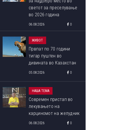
за најдобро место во
светот за преселување
во 2026 година
06.08.2026
0
ЖИВОТ
Првпат по 70 години
тигар пуштен во
дивината во Казахстан
05.08.2026
0
НАША ТЕМА
Современ пристап во
лекувањето на
карциномот на желудник
06.08.2026
0