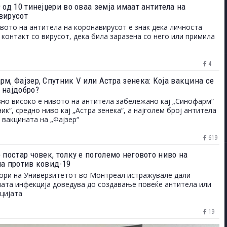
 од 10 тинејџери во оваа земја имаат антитела на
вирусот
вото на антитела на коронавирусот е знак дека личноста
 контакт со вирусот, дека била заразена со него или примила
4
м, Фајзер, Спутник V или Астра зенека: Која вакцина се
 најдобро?
но високо е нивото на антитела забележано кај „Синофарм“
ник“, средно ниво кај „Астра зенека“, а најголем број антитела
 вакцината на „Фајзер“
619
 постар човек, толку е поголемо неговото ниво на
ла против ковид-19
ри на Универзитетот во Монтреал истражувале дали
ата инфекција доведува до создавање повеќе антитела или
цијата
19