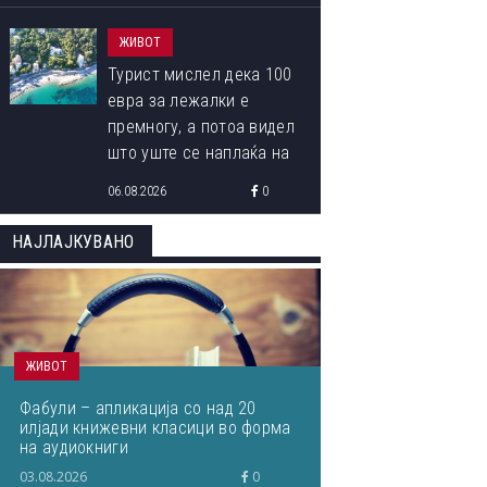
ЖИВОТ
Турист мислел дека 100
евра за лежалки е
премногу, а потоа видел
што уште се наплаќа на
плажата
06.08.2026
0
НАЈЛАЈКУВАНО
ОВА СЕ ПОБЕДНИЧКИТЕ ФОТОГРАФИИ ОД МЕЃУНАРОДНИОТ
ФОТОГРАФИЈА ОД ПРИРОДАТА ЗА 2023 ГОДИНА
ЖИВОТ
Фабули – апликација со над 20
илјади книжевни класици во форма
на аудиокниги
03.08.2026
0