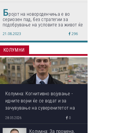
Б
ројот на новороденчиња е во
сериозен пад, без стратегии за
подобрување на условите за живот ќе
дојде до затворање на училишта,
21.08.2023
296
предупредуваат експертите
КОЛУМНИ
Колумна: Когнитивно војување -
идните војни ќе се водат и за
зачувување на суверенитетот на
сопствениот ум
28.05.2026
0
Колумна: За промена,