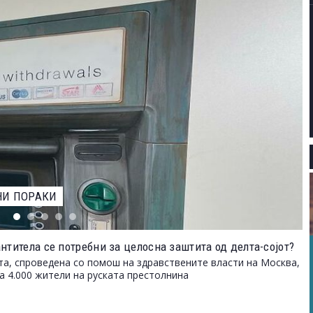
ЕВАРОТ ЗА НАЈДОБАР ФОТОГРАФ НА ДИВИОТ СВЕТ НА
нтитела се потребни за целосна заштита од делта-сојот?
та, спроведена со помош на здравствените власти на Москва,
а 4.000 жители на руската престолнина