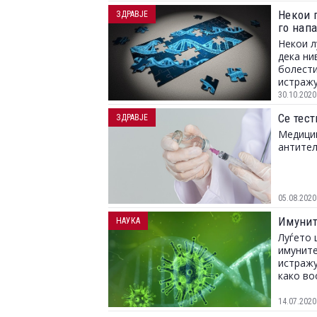
Некои 
ЗДРАВЈЕ
го напа
Некои л
дека ни
болести
истраж
30.10.2020
Се тес
ЗДРАВЈЕ
Медицин
антител
05.08.2020
Имунит
НАУКА
Луѓето 
имуните
истражу
како во
14.07.2020