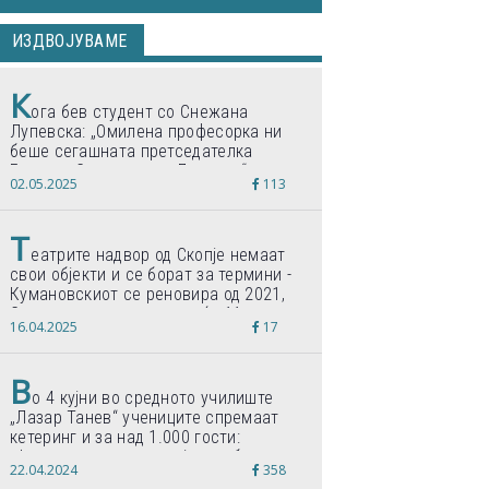
ИЗДВОЈУВАМЕ
К
ога бев студент со Снежана
Лупевска: „Омилена професорка ни
беше сегашната претседателка
Гордана Сиљановска-Давкова“
02.05.2025
113
Т
еатрите надвор од Скопје немаат
свои објекти и се борат за термини -
Кумановскиот се реновира од 2021,
Струмичкиот се гради веќе 11 години
16.04.2025
17
В
о 4 кујни во средното училиште
„Лазар Танев“ учениците спремаат
кетеринг и за над 1.000 гости:
„Формиравме компанија и работиме
22.04.2024
358
по светски стандарди“