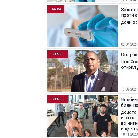
Зошто 
НАУКА
против
Дали ва
02.04.2021
Овој ч
ЗДРАВЈЕ
Џон Хол
открил 
13.03.2021
Необиче
ЗДРАВЈЕ
биле п
Децата 
изложен
во нивн
инфекци
18.11.2020