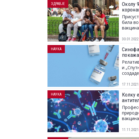
Околу 9
ЗДРАВЈЕ
корона
Присуст
била во
вакцина
30.01.2022
Синофар
НАУКА
покажа
Релатив
и „Спут
создаде
17.11.2021
Колку е
НАУКА
антите
Професо
природн
вакцина
11.11.2021