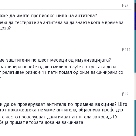
27
оже да имате превисоко ниво на антитела?
еба да тестирате за антитела за да знаете кога е време за
доза?
114
ме заштитени по шест месеци од имунизацијата?
вакцинира повеќе од два милиона луѓе со третата доза.
 релативен ризик е 11 пати помал од оние вакцинирани со
и
12
ли да се проверуваат антитела по примена вакцина? Што
тот покаже дека немаме антитела, објаснува проф. д-р
ндар Петличковски
те често проверуваат дали имаат антитела за ковид-19
ќе ја примат втората доза на вакцината