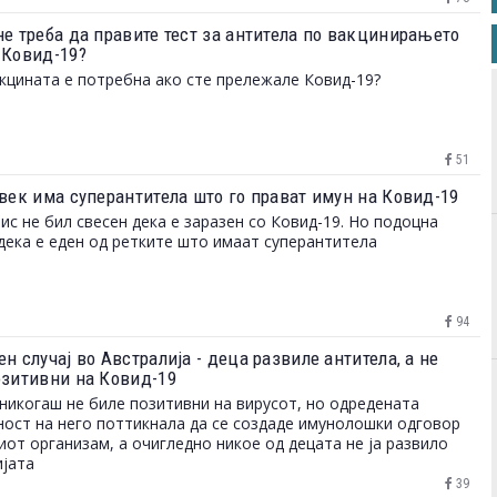
не треба да правите тест за антитела по вакцинирањето
 Ковид-19?
кцината е потребна ако сте прележале Ковид-19?
51
овек има суперантитела што го прават имун на Ковид-19
ис не бил свесен дека е заразен со Ковид-19. Но подоцна
дека е еден од ретките што имаат суперантитела
94
н случај во Австралија - деца развиле антитела, а не
озитивни на Ковид-19
никогаш не биле позитивни на вирусот, но одредената
ост на него поттикнала да се создаде имунолошки одговор
иот организам, а очигледно никое од децата не ја развило
јата
39