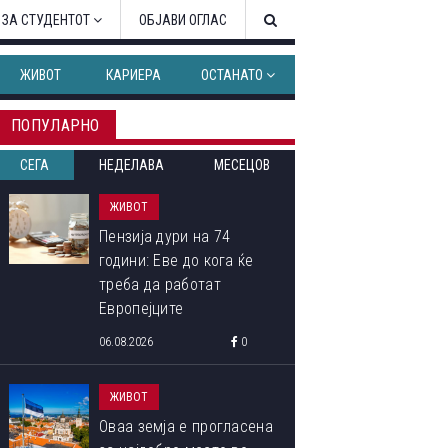
 ЗА СТУДЕНТОТ
ОБЈАВИ ОГЛАС
ЖИВОТ
КАРИЕРА
ОСТАНАТО
ПОПУЛАРНО
СЕГА
НЕДЕЛАВА
МЕСЕЦОВ
ЖИВОТ
Пензија дури на 74
години: Еве до кога ќе
треба да работат
Европејците
06.08.2026
0
ЖИВОТ
Оваа земја е прогласена