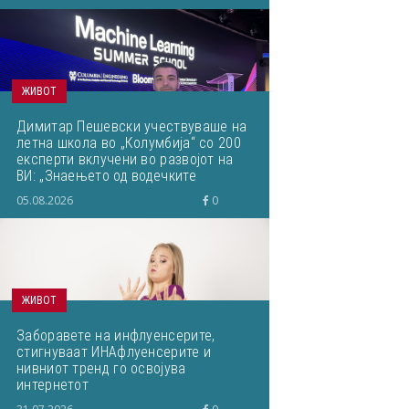
ЖИВОТ
Димитар Пешевски учествуваше на
летна школа во „Колумбија“ со 200
експерти вклучени во развојот на
ВИ: „Знаењето од водечките
светски ВИ-истражувачи ќе им го
05.08.2026
0
пренесам на студентите“
ЖИВОТ
Заборавете на инфлуенсерите,
стигнуваат ИНАфлуенсерите и
нивниот тренд го освојува
интернетот