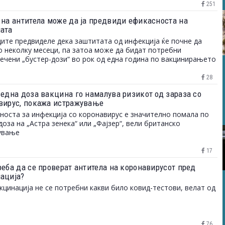
251
 на антитела може да ја предвиди ефикасноста на
ата
ите предвиделе дека заштитата од инфекција ќе почне да
о неколку месеци, па затоа може да бидат потребни
ечени „бустер-дози“ во рок од една година по вакцинирањето
28
 една доза вакцина го намалува ризикот од зараза со
вирус, покажа истражување
носта за инфекција со коронавирус е значително помала по
доза на „Астра зенека“ или „Фајзер“, вели британско
ување
17
реба да се проверат антитела на коронавирусот пред
ација?
кцинација не се потребни какви било ковид-тестови, велат од
76