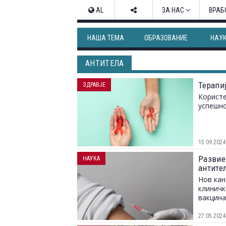
AL
ЗА НАС
ВРАБ
НАША ТЕМА
ОБРАЗОВАНИЕ
НАУ
АНТИТЕЛА
Терапиј
ЗДРАВЈЕ
Користе
успешно
15.09.2024
Развие
НАУКА
антите
Нов кан
клиничк
вакцина
27.05.2024