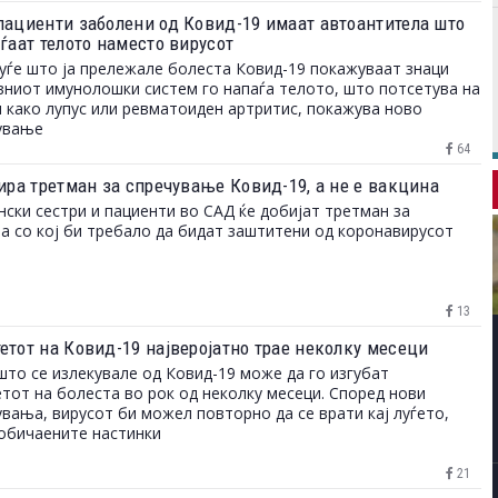
пациенти заболени од Ковид-19 имаат автоантитела што
ѓаат телото наместо вирусот
уѓе што ја прележале болеста Ковид-19 покажуваат знаци
вниот имунолошки систем го напаѓа телото, што потсетува на
 како лупус или ревматоиден артритис, покажува ново
ување
64
тира третман за спречување Ковид-19, а не е вакцина
ски сестри и пациенти во САД ќе добијат третман за
а со кој би требало да бидат заштитени од коронавирусот
13
етот на Ковид-19 најверојатно трае неколку месеци
што се излекувале од Ковид-19 може да го изгубат
тот на болеста во рок од неколку месеци. Според нови
вања, вирусот би можел повторно да се врати кај луѓето,
обичаените настинки
21