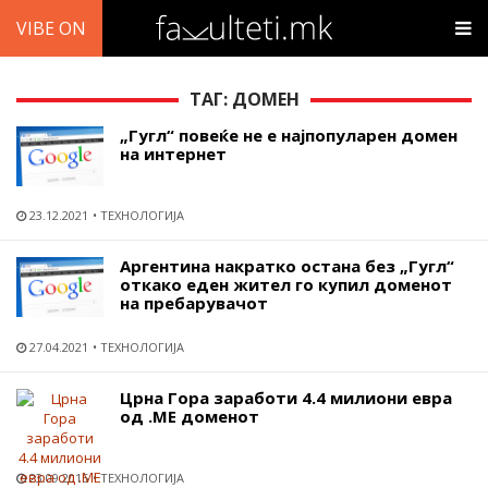
VIBE ON
ТАГ: ДОМЕН
„Гугл“ повеќе не е најпопуларен домен
на интернет
23.12.2021
ТЕХНОЛОГИЈА
Аргентина накратко остана без „Гугл“
откако еден жител го купил доменот
на пребарувачот
27.04.2021
ТЕХНОЛОГИЈА
Црна Гора заработи 4.4 милиони евра
од .МЕ доменот
23.09.2015
ТЕХНОЛОГИЈА