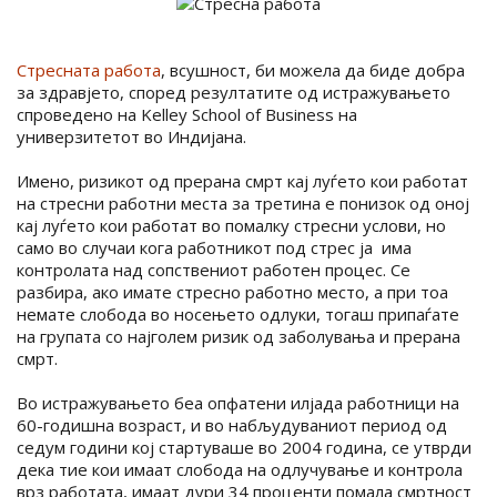
Стресната работа
, всушност, би можела да биде добра
за здравјето, според резултатите од истражувањето
спроведено на Kelley School of Business на
универзитетот во Индијана.
Имено, ризикот од прерана смрт кај луѓето кои работат
на стресни работни места за третина е понизок од оној
кај луѓето кои работат во помалку стресни услови, но
само во случаи кога работникот под стрес ја има
контролата над сопствениот работен процес. Се
разбира, ако имате стресно работно место, а при тоа
немате слобода во носењето одлуки, тогаш припаѓате
на групата со најголем ризик од заболувања и прерана
смрт.
Во истражувањето беа опфатени илјада работници на
60-годишна возраст, и во набљудуваниот период од
седум години кој стартуваше во 2004 година, се утврди
дека тие кои имаат слобода на одлучување и контрола
врз работата, имаат дури 34 проценти помала смртност