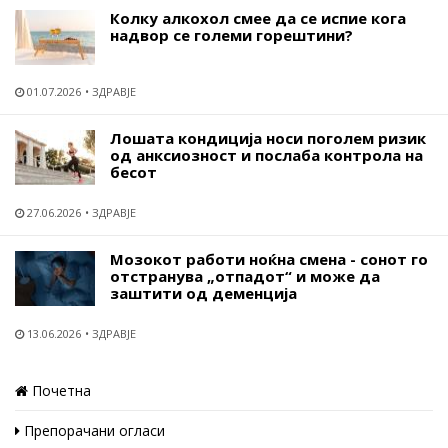
Колку алкохол смее да се испие кога
надвор се големи горештини?
01.07.2026
ЗДРАВЈЕ
Лошата кондиција носи поголем ризик
од анксиозност и послаба контрола на
бесот
27.06.2026
ЗДРАВЈЕ
Мозокот работи ноќна смена - сонот го
отстранува „отпадот“ и може да
заштити од деменција
13.06.2026
ЗДРАВЈЕ
Почетна
Препорачани огласи