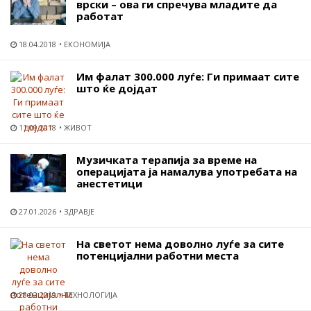
врски – ова ги спречува младите да
работат
18.04.2018
ЕКОНОМИЈА
Им фалат 300.000 луѓе: Ги примаат сите
што ќе дојдат
11.09.2018
ЖИВОТ
Музичката терапија за време на
операцијата ја намалува употребата на
анестетици
27.01.2026
ЗДРАВЈЕ
На светот нема доволно луѓе за сите
потенцијални работни места
28.02.2019
ТЕХНОЛОГИЈА