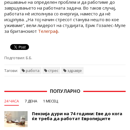
решавање на определен проблем и да работиме до
завршувањето на работната задача. Во таков случај,
работата нè исполнува со енергија, наместо да нè
исцрпува. „На тој начин стресот станува нешто во кое
уживаме“, вели лидерот на студијата, Ерик Гозалес-Муле
за британскиот
Телеграф
.
Подготвил:
Б.Б.
Тагови:
работа
стрес
здравје
ПОПУЛАРНО
24 ЧАСА
7 ДЕНА
1 МЕСЕЦ
Пензија дури на 74 години: Еве до кога
ќе треба да работат Европејците