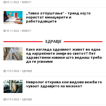
05.11.2022
ЖИВОТ
„Тивко отпуштање“ - тренд кој го
користат менаџерите и
работодавците
10.11.2022
ЖИВОТ
ЗДРАВЈЕ
Како изгледа здравиот живот во една
од најсреќните земји во светот? Пет
здравствени навики што веднаш треба
да ги усвоиме
17.07.2026
ЗДРАВЈЕ
Невролог открива кои видови вежби го
чуваат здравјето на мозокот
07.07.2026
ЗДРАВЈЕ