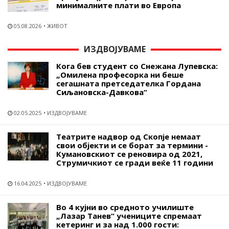
минималните плати во Европа
05.08.2026
ЖИВОТ
ИЗДВОЈУВАМЕ
Кога бев студент со Снежана Лупевска:
„Омилена професорка ни беше
сегашната претседателка Гордана
Сиљановска-Давкова“
02.05.2025
ИЗДВОЈУВАМЕ
Театрите надвор од Скопје немаат
свои објекти и се борат за термини -
Кумановскиот се реновира од 2021,
Струмичкиот се гради веќе 11 години
16.04.2025
ИЗДВОЈУВАМЕ
Во 4 кујни во средното училиште
„Лазар Танев“ учениците спремаат
кетеринг и за над 1.000 гости: