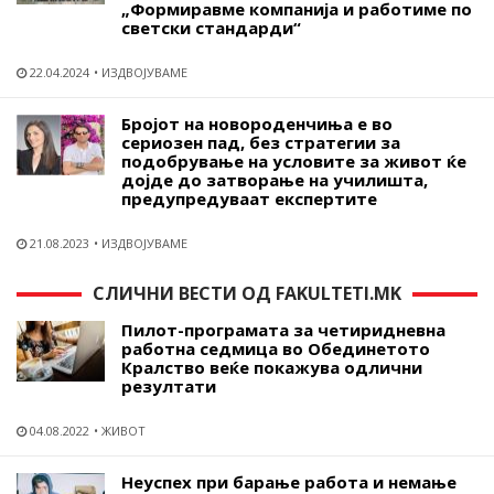
„Формиравме компанија и работиме по
светски стандарди“
22.04.2024
ИЗДВОЈУВАМЕ
Бројот на новороденчиња е во
сериозен пад, без стратегии за
подобрување на условите за живот ќе
дојде до затворање на училишта,
предупредуваат експертите
21.08.2023
ИЗДВОЈУВАМЕ
СЛИЧНИ ВЕСТИ ОД FAKULTETI.MK
Пилот-програмата за четиридневна
работна седмица во Обединетото
Кралство веќе покажува одлични
резултати
04.08.2022
ЖИВОТ
Неуспех при барање работа и немање