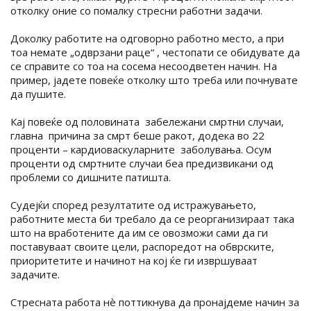
отколку оние со помалку стресни работни задачи.
Доколку работите на одговорно работно место, а при
тоа немате „одврзани раце“ , честопати се обидувате да
се справите со тоа на сосема несоодветен начин. На
пример, јадете повеќе отколку што треба или почнувате
да пушите.
Кај повеќе од половината забележани смртни случаи,
главна причина за смрт беше ракот, додека во 22
проценти – кардиоваскуларните заболувања. Осум
проценти од смртните случаи беа предизвикани од
проблеми со дишните патишта.
Судејќи според резултатите од истражувањето,
работните места би требало да се реорганизираат така
што на вработените да им се овозможи сами да ги
поставуваат своите цели, распоредот на обврските,
приоритетите и начинот на кој ќе ги извршуваат
задачите.
Стресната работа нè поттикнува да пронајдеме начин за