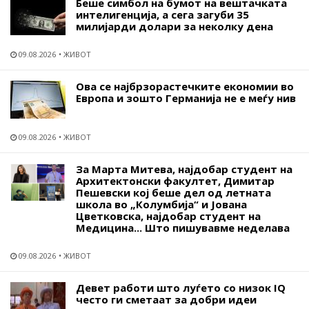
Беше симбол на бумот на вештачката
интелигенција, а сега загуби 35
милијарди долари за неколку дена
09.08.2026
ЖИВОТ
Ова се најбрзорастечките економии во
Европа и зошто Германија не е меѓу нив
09.08.2026
ЖИВОТ
За Марта Митева, најдобар студент на
Архитектонски факултет, Димитар
Пешевски кој беше дел од летната
школа во „Колумбија“ и Јована
Цветковска, најдобар студент на
Медицина... Што пишувавме неделава
09.08.2026
ЖИВОТ
Девет работи што луѓето со низок IQ
често ги сметаат за добри идеи