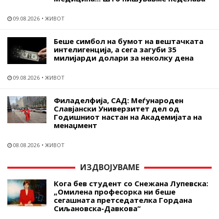
09.08.2026
ЖИВОТ
Беше симбол на бумот на вештачката
интелигенција, а сега загуби 35
милијарди долари за неколку дена
09.08.2026
ЖИВОТ
Филаделфија, САД: Меѓународен
Славјански Универзитет дел од
Годишниот настан на Академијата на
менаџмент
08.08.2026
ЖИВОТ
ИЗДВОЈУВАМЕ
Кога бев студент со Снежана Лупевска:
„Омилена професорка ни беше
сегашната претседателка Гордана
Сиљановска-Давкова“