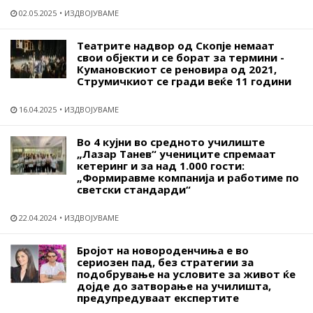
02.05.2025
ИЗДВОЈУВАМЕ
Театрите надвор од Скопје немаат
свои објекти и се борат за термини -
Кумановскиот се реновира од 2021,
Струмичкиот се гради веќе 11 години
16.04.2025
ИЗДВОЈУВАМЕ
Во 4 кујни во средното училиште
„Лазар Танев“ учениците спремаат
кетеринг и за над 1.000 гости:
„Формиравме компанија и работиме по
светски стандарди“
22.04.2024
ИЗДВОЈУВАМЕ
Бројот на новороденчиња е во
сериозен пад, без стратегии за
подобрување на условите за живот ќе
дојде до затворање на училишта,
предупредуваат експертите