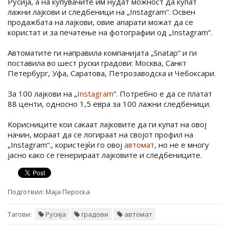
Русија, а на купувачите им нудат можност да купат
лажни лајкови и следбеници на „Instagram“. Освен
продажбата на лајкови, овие апарати можат да се
користат и за печатење на фотографии од „Instagram“.
Автоматите ги направила компанијата „Snatap“ и ги
поставила во шест руски градови: Москва, Санкт
Петербург, Уфа, Саратова, Петрозаводска и Чебоксари.
За 100 лајкови на „
Instagram
“. Потребно е да се платат
88 центи, односно 1,5 евра за 100 лажни следбеници.
Корисниците кои сакаат лајковите да ги купат на овој
начин, мораат да се логираат на својот профил на
„Instagram“., користејќи го овој
автомат
, но не е многу
јасно како се генерираат лајковите и следбениците.
Подготвил:
Маја Пероска
Тагови:
Русија
градови
автомат