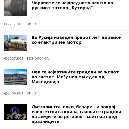
Чорапите се највредното нешто во
рускиот затвор „Бутирка“
27.12.2018
ЖИВОТ
Во Русија изведен првиот лет на авион
со електричен мотор
26.07.2021
ТЕХНОЛОГИЈА
Ова се најевтините градови за живот
во светот. Меѓу нив е и еден од
Македонија
26.06.2021
ЖИВОТ
Лизгалишта, елки, базари - и покрај
енергетската криза, главните градови
на земјите во регионот светнаа пред
празниците