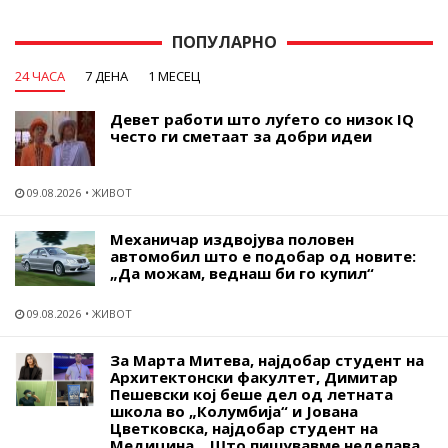
ПОПУЛАРНО
24 ЧАСА
7 ДЕНА
1 МЕСЕЦ
Девет работи што луѓето со низок IQ
често ги сметаат за добри идеи
09.08.2026
ЖИВОТ
Механичар издвојува половен
автомобил што е подобар од новите:
„Да можам, веднаш би го купил“
09.08.2026
ЖИВОТ
За Марта Митева, најдобар студент на
Архитектонски факултет, Димитар
Пешевски кој беше дел од летната
школа во „Колумбија“ и Јована
Цветковска, најдобар студент на
Медицина... Што пишувавме неделава