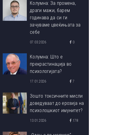
Колумна: За промена,
драги мажи, барем
годинава да си ги
зачуваме цвеќињата за
себе
07.03.2026
0
Колумна: Што е
прекрастинација во
психологијата?
17.01.2026
7
Зошто токсичните мисли
доведуваат до ерозија на
психолошкиот имунитет?
13.01.2026
178