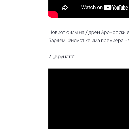
Новиот филм на Дарен Аронофски е
Бардем. Филмот ќе има премиера на
2. „Круната“