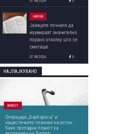
07.08.2026
0
НАУКА
Јазиците почнале да
изумираат значително
порано отколку што се
сметаше
07.08.2026
0
НАЈЛАЈКУВАНО
ЖИВОТ
Операција „Барбароса“ и
нацистичките планови на исток:
Како пропадна планот за
експанзија на Хитлер