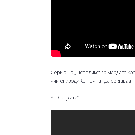
Серија на „Нетфликс“ за младата кра
чии епизоди ќе почнат да се даваат
3. „Двојката“