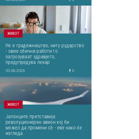
ЖИВОТ
Не е градежништво, ниту рударство
- овие обични работи го
загрозуваат здравјето,
предупредува лекар
03.08.2026
0
ЖИВОТ
Јапонците претставија
револуционерен авион кој би
можел да промени сѐ - еве како ќе
изгледа