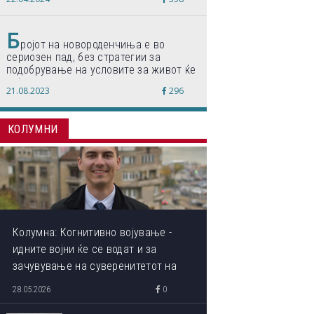
по светски стандарди“
Б
ројот на новороденчиња е во
сериозен пад, без стратегии за
подобрување на условите за живот ќе
дојде до затворање на училишта,
21.08.2023
296
предупредуваат експертите
КОЛУМНИ
Колумна: Когнитивно војување -
идните војни ќе се водат и за
зачувување на суверенитетот на
сопствениот ум
28.05.2026
0