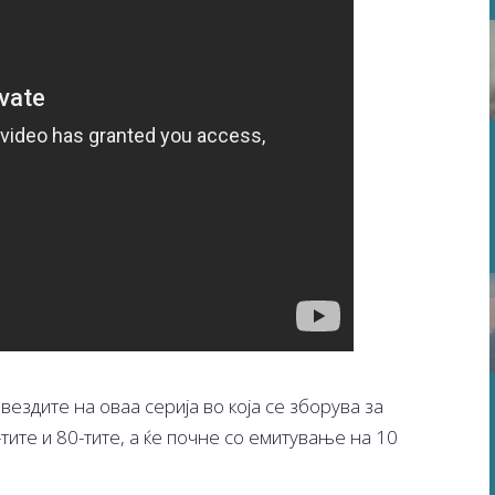
ездите на оваа серија во која се зборува за
тите и 80-тите, а ќе почне со емитување на 10