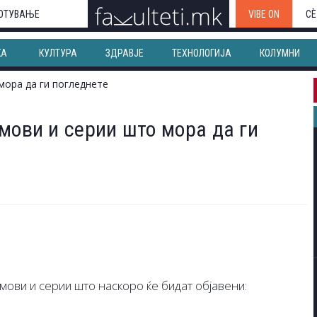
ОТУВАЊЕ
VIBE ON
СЀ
КА
КУЛТУРА
ЗДРАВЈЕ
ТЕХНОЛОГИЈА
КОЛУМНИ
мови и серии што мора да ги
мови и серии што наскоро ќе бидат објавени: