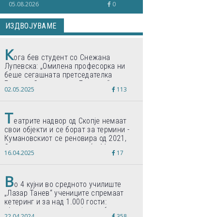
05.08.2026
0
ИЗДВОЈУВАМЕ
К
ога бев студент со Снежана
Лупевска: „Омилена професорка ни
беше сегашната претседателка
Гордана Сиљановска-Давкова“
02.05.2025
113
Т
еатрите надвор од Скопје немаат
свои објекти и се борат за термини -
Кумановскиот се реновира од 2021,
Струмичкиот се гради веќе 11 години
16.04.2025
17
В
о 4 кујни во средното училиште
„Лазар Танев“ учениците спремаат
кетеринг и за над 1.000 гости:
„Формиравме компанија и работиме
22.04.2024
358