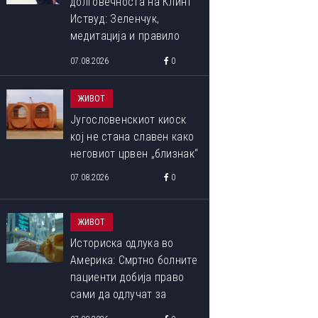
долговечноста на Клинт
Иствуд: Зеленчук,
медитација и правило
90:10 што со децении го
07.08.2026
0
следи
ЖИВОТ
Југословенскиот киоск
кој не стана славен како
неговиот црвен „близнак“
07.08.2026
0
ЖИВОТ
Историска одлука во
Америка: Смртно болните
пациенти добија право
сами да одлучат за
крајот на својот живот