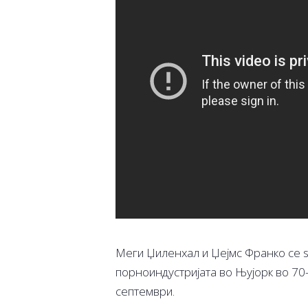
Меги Џиленхал и Џејмс Франко се ѕв
порноиндустријата во Њујорк во 70-
септември.