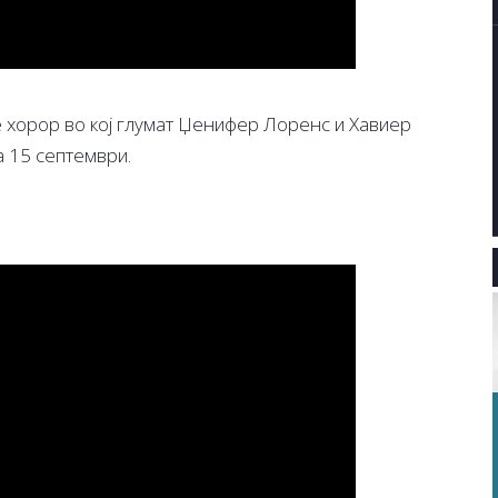
 хорор во кој глумат Џенифер Лоренс и Хавиер
 15 септември.