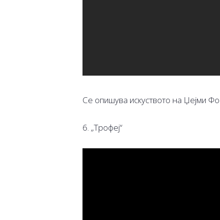
Се опишува искуството на Џејми Фок
6. „Трофеј“