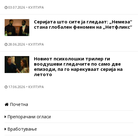
03.07.2026
КУЛТУРА
Серијата што сите ја гледаат: „Немеза“
стана глобален феномен на „Нетфликс“
28.06.2026
КУЛТУРА
Новиот психолошки трилер ги
воодушеви гледачите по само две
епизоди, па го нарекуваат серија на
летото
17.06.2026
КУЛТУРА
Почетна
Препорачани огласи
Вработување