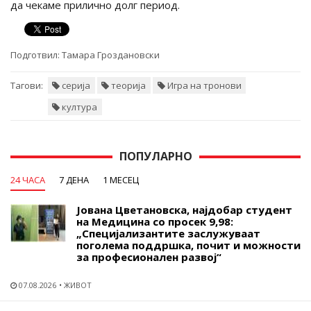
да чекаме прилично долг период.
Подготвил:
Тамара Гроздановски
Тагови:
серија
теорија
Игра на тронови
култура
ПОПУЛАРНО
24 ЧАСА
7 ДЕНА
1 МЕСЕЦ
Јована Цветановска, најдобар студент
на Медицина со просек 9,98:
„Специјализантите заслужуваат
поголема поддршка, почит и можности
за професионален развој“
07.08.2026
ЖИВОТ