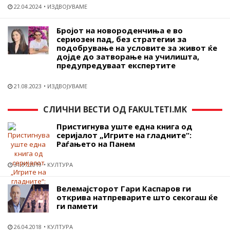
22.04.2024
ИЗДВОЈУВАМЕ
Бројот на новороденчиња е во
сериозен пад, без стратегии за
подобрување на условите за живот ќе
дојде до затворање на училишта,
предупредуваат експертите
21.08.2023
ИЗДВОЈУВАМЕ
СЛИЧНИ ВЕСТИ ОД FAKULTETI.MK
Пристигнува уште една книга од
серијалот „Игрите на гладните“:
Раѓањето на Панем
31.07.2019
КУЛТУРА
Велемајсторот Гари Каспаров ги
открива натпреварите што секогаш ќе
ги памети
26.04.2018
КУЛТУРА