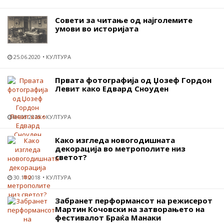
Совети за читање од најголемите
умови во историјата
25.06.2020
КУЛТУРА
Првата фотографија од Џозеф Гордон
Левит како Едвард Сноуден
04.03.2015
КУЛТУРА
Како изгледа новогодишната
декорација во метрополите низ
светот?
30.11.2018
КУЛТУРА
Забранет перформансот на режисерот
Мартин Кочовски на затворањето на
фестивалот Браќа Манаки