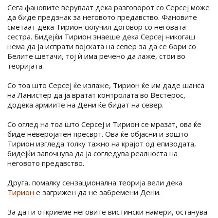
Сега фановите веруваат дека разговорот со Серсеј може
да биде предзнак за неговото предавство. Фановите
сметаат дека Тирион склучил договор со неговата
сестра. Бидејќи Тирион знаеше дека Серсеј никогаш
нема да ја испрати војската на север за да се бори со
Белите шетачи, тој ѝ има речено да лаже, стои во
теоријата.
Со тоа што Серсеј ќе излаже, Тирион ќе им даде шанса
на Ланистер да ја вратат контролата во Вестерос,
додека армиите на Дени ќе бидат на север.
Со оглед на тоа што Серсеј и Тирион се мразат, ова ќе
биде неверојатен пресврт. Ова ќе објасни и зошто
Тирион изгледа толку тажно на крајот од епизодата,
бидејќи започнува да ја согледува реалноста на
неговото предавство.
Друга, помалку сензационална теорија вели дека
Тирион
е загрижен да не забремени Дени.
За да ги откриеме неговите вистински намери, останува