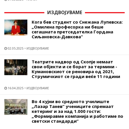
ИЗДВОЈУВАМЕ
Кога бев студент со Снежана Лупевска:
„Омилена професорка ни беше
сегашната претседателка Гордана
Сиљановска-Давкова“
02.05.2025
ИЗДВОЈУВАМЕ
Театрите надвор од Скопје немаат
свои објекти и се борат за термини -
Кумановскиот се реновира од 2021,
Струмичкиот се гради веќе 11 години
16.04.2025
ИЗДВОЈУВАМЕ
Во 4 кујни во средното училиште
„Лазар Танев“ учениците спремаат
кетеринг и за над 1.000 гости:
„Формиравме компанија и работиме по
светски стандарди“