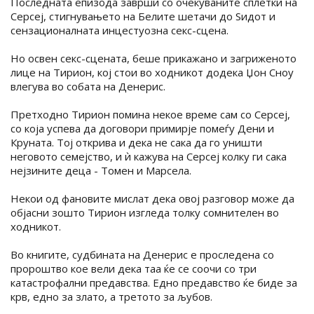
Последната епизода заврши со очекуваните сплетки на
Серсеј, стигнувањето на Белите шетачи до Ѕидот и
сензационалната инцестуозна секс-сцена.
Но освен секс-сцената, беше прикажано и загриженото
лице на Тирион, кој стои во ходникот додека Џон Сноу
влегува во собата на Денерис.
Претходно Тирион помина некое време сам со Серсеј,
со која успева да договори примирје помеѓу Дени и
Круната. Тој открива и дека не сака да го уништи
неговото семејство, и ѝ кажува на Серсеј колку ги сака
нејзините деца - Томен и Марсела.
Некои од фановите мислат дека овој разговор може да
објасни зошто Тирион изгледа толку сомнителен во
ходникот.
Во книгите, судбината на Денерис е проследена со
пророштво кое вели дека таа ќе се соочи со три
катастрофални предавства. Едно предавство ќе биде за
крв, едно за злато, а третото за љубов.