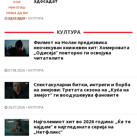
здосадат
23.12.2015
КУЛТУРА
КУЛТУРА
Филмот на Нолан предизвика
неочекуван книжевен хит: Хомеровата
„Одисеја“ повторно ги освојува
читателите
07.08.2026
КУЛТУРА
Спектакуларни битки, интриги и борба
на змејови: Третата сезона на „Куќа на
змејот“ ги воодушевува фановите
26.07.2026
КУЛТУРА
Најголемиот хит во 2026 година: „Ќе те
најдам“ е најгледаната серија на
„Нетфликс“