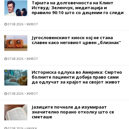
Тајната на долговечноста на Клинт
Иствуд: Зеленчук, медитација и
правило 90:10 што со децении го следи
07.08.2026
ЖИВОТ
Југословенскиот киоск кој не стана
славен како неговиот црвен „близнак“
07.08.2026
ЖИВОТ
Историска одлука во Америка: Смртно
болните пациенти добија право сами
да одлучат за крајот на својот живот
07.08.2026
ЖИВОТ
Јазиците почнале да изумираат
значително порано отколку што се
сметаше
07.08.2026
НАУКА