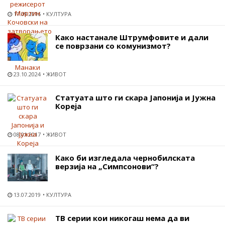
17.09.2016
КУЛТУРА
Како настанале Штрумфовите и дали
се поврзани со комунизмот?
23.10.2024
ЖИВОТ
Статуата што ги скара Јапонија и Јужна
Кореја
08.01.2017
ЖИВОТ
Како би изгледала чернобилската
верзија на „Симпсонови“?
13.07.2019
КУЛТУРА
ТВ серии кои никогаш нема да ви