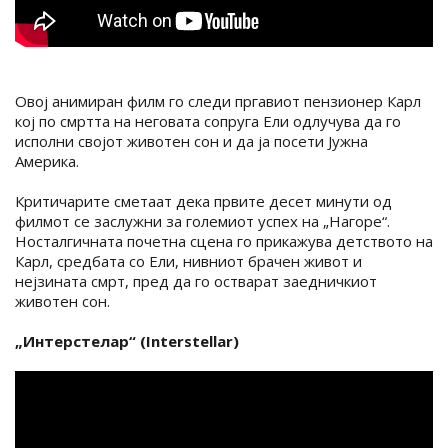
Oвој анимиран филм го следи пргавиот пензионер Карл
кој по смртта на неговата сопруга Ели одлучува да го
исполни својот животен сон и да ја посети Јужна
Америка.
Критичарите сметаат дека првите десет минути од
филмот се заслужни за големиот успех на „Нагоре“.
Носталгичната почетна сцена го прикажува детството на
Карл, средбата со Ели, нивниот брачен живот и
нејзината смрт, пред да го остварат заедничкиот
животен сон.
„Интерстелар“ (Interstellar)