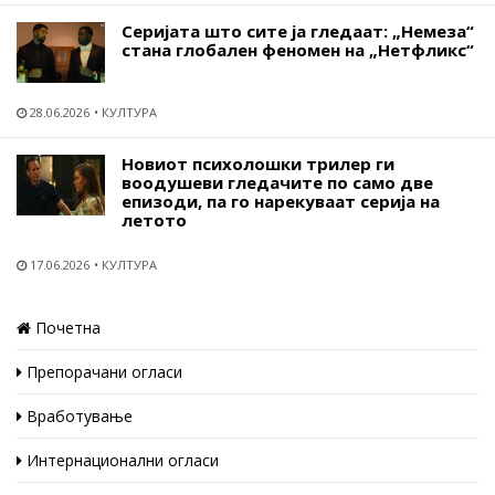
Серијата што сите ја гледаат: „Немеза“
стана глобален феномен на „Нетфликс“
28.06.2026
КУЛТУРА
Новиот психолошки трилер ги
воодушеви гледачите по само две
епизоди, па го нарекуваат серија на
летото
17.06.2026
КУЛТУРА
Почетна
Препорачани огласи
Вработување
Интернационални огласи