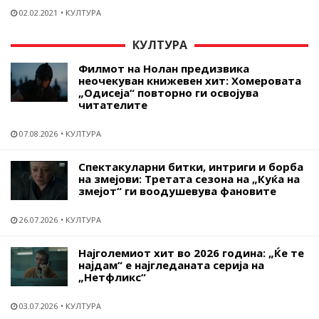
02.02.2021
КУЛТУРА
КУЛТУРА
Филмот на Нолан предизвика
неочекуван книжевен хит: Хомеровата
„Одисеја“ повторно ги освојува
читателите
07.08.2026
КУЛТУРА
Спектакуларни битки, интриги и борба
на змејови: Третата сезона на „Куќа на
змејот“ ги воодушевува фановите
26.07.2026
КУЛТУРА
Најголемиот хит во 2026 година: „Ќе те
најдам“ е најгледаната серија на
„Нетфликс“
03.07.2026
КУЛТУРА