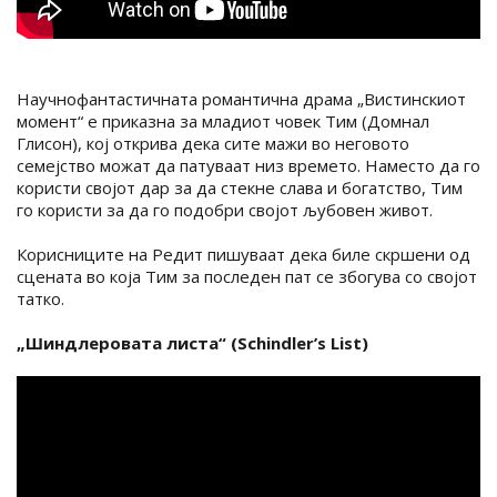
Научнофантастичната романтична драма „Вистинскиот
момент“ е приказна за младиот човек Тим (Домнал
Глисон), кој открива дека сите мажи во неговото
семејство можат да патуваат низ времето. Наместо да го
користи својот дар за да стекне слава и богатство, Тим
го користи за да го подобри својот љубовен живот.
Корисниците на Редит пишуваат дека биле скршени од
сцената во која Тим за последен пат се збогува со својот
татко.
„Шиндлеровата листа“ (Schindler’s List)