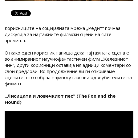
Корисниците на социјалната мрежа „Редит“ почнаа
дискусија за најтажните филмски сцени на сите
времиња.
Откако еден корисник напиша дека најтажната сцена е
во анимираниот научнофантастичен филм „Железниот
чин“, други корисници оставија илјадници коментари со
свои предлози. Во продолжение ви ги откриваме
сцените што собраа најмногу гласови од љубителите на
филмот.
„Лисицата и ловечкиот пес“ (The Fox and the
Hound)