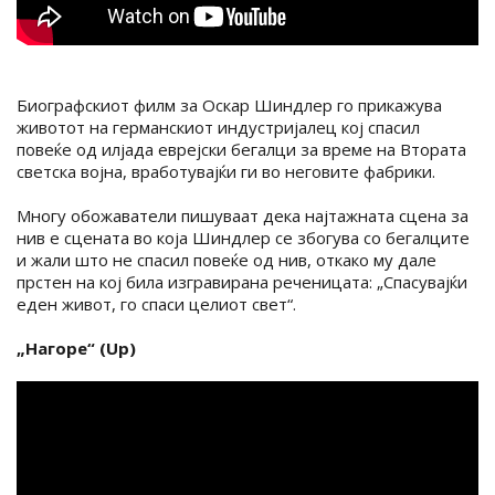
Биографскиот филм за Оскар Шиндлер го прикажува
животот на германскиот индустријалец кој спасил
повеќе од илјада еврејски бегалци за време на Втората
светска војна, вработувајќи ги во неговите фабрики.
Многу обожаватели пишуваат дека најтажната сцена за
нив е сцената во која Шиндлер се збогува со бегалците
и жали што не спасил повеќе од нив, откако му дале
прстен на кој била изгравирана реченицата: „Спасувајќи
еден живот, го спаси целиот свет“.
„Нагоре“ (Up)