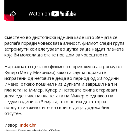
Сместено во дистописка иднина каде што Земјата се
распаѓа поради човековата алчност, филмот следи група
астронаути кои влегуваат во дупка за да најдат планета
која би можела да стане нов дом за човештвото.
Најтажната сцена во филмот го прикажува астронаутот
Купер (Метју Меконахи) како ги слуша пораките
испратени од неговите деца во период од 23 години.
Имено, откако поминал низ дупката и завршил на т.н
планета на Милер, Купер и неговата екипа откриваат
дека еден час на планетата на Милер е еднаков на
седум години на Земјата, што значи дека тој ги
пропуштил животите на своите деца додека бил
отсутен.
Извор:
Index.hr
Фото: Screenshot/YouTube