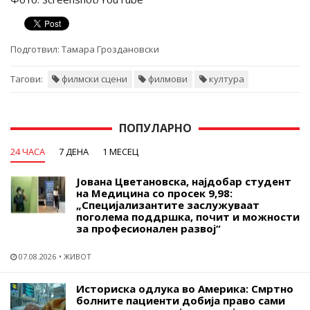
Подготвил:
Тамара Гроздановски
Тагови:
филмски сцени
филмови
култура
ПОПУЛАРНО
24 ЧАСА
7 ДЕНА
1 МЕСЕЦ
Јована Цветановска, најдобар студент
на Медицина со просек 9,98:
„Специјализантите заслужуваат
поголема поддршка, почит и можности
за професионален развој“
07.08.2026
ЖИВОТ
Историска одлука во Америка: Смртно
болните пациенти добија право сами