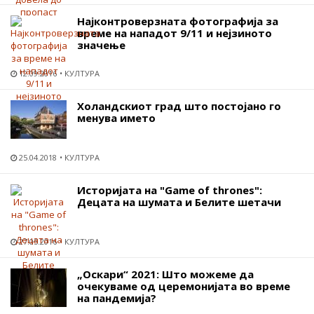
Најконтроверзната фотографија за
време на нападот 9/11 и нејзиното
значење
12.09.2016
КУЛТУРА
Холандскиот град што постојано го
менува името
25.04.2018
КУЛТУРА
Историјата на "Game of thrones":
Децата на шумата и Белите шетачи
27.05.2016
КУЛТУРА
„Оскари“ 2021: Што можеме да
очекуваме од церемонијата во време
на пандемија?