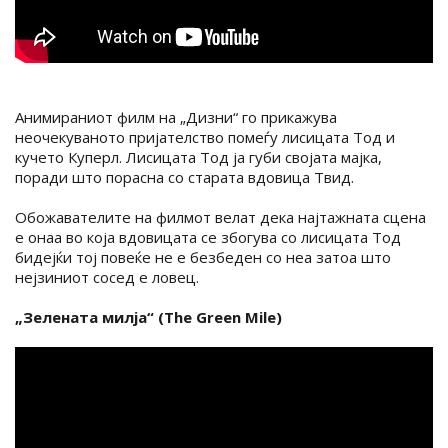
Анимираниот филм на „Дизни“ го прикажува
неочекуваното пријателство помеѓу лисицата Тод и
кучето Куперл. Лисицата Тод ја губи својата мајка,
поради што порасна со старата вдовица Твид.
Обожавателите на филмот велат дека најтажната сцена
е онаа во која вдовицата се збогува со лисицата Тод
бидејќи тој повеќе не е безбеден со неа затоа што
нејзиниот сосед е ловец.
„Зелената милја“ (The Green Mile)