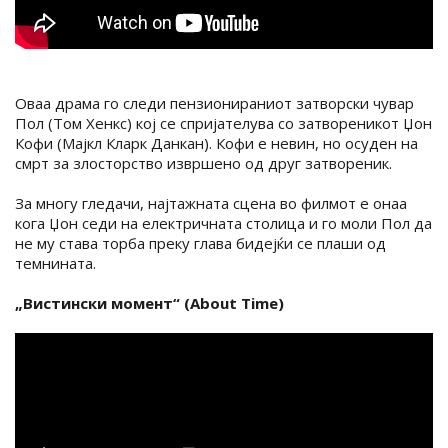
Оваа драма го следи пензионираниот затворски чувар
Пол (Том Хенкс) кој се спријателува со затвореникот Џон
Кофи (Мајкл Кларк Данкан). Кофи е невин, но осуден на
смрт за злосторство извршено од друг затвореник.
За многу гледачи, најтажната сцена во филмот е онаа
кога Џон седи на електричната столица и го моли Пол да
не му става торба преку глава бидејќи се плаши од
темнината.
„Вистински момент“ (About Time)