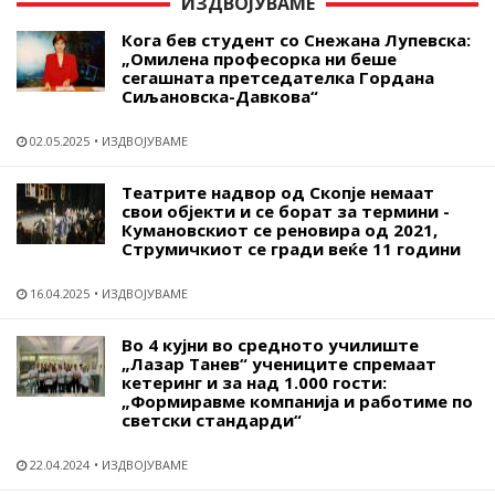
ИЗДВОЈУВАМЕ
Кога бев студент со Снежана Лупевска:
„Омилена професорка ни беше
сегашната претседателка Гордана
Сиљановска-Давкова“
02.05.2025
ИЗДВОЈУВАМЕ
Театрите надвор од Скопје немаат
свои објекти и се борат за термини -
Кумановскиот се реновира од 2021,
Струмичкиот се гради веќе 11 години
16.04.2025
ИЗДВОЈУВАМЕ
Во 4 кујни во средното училиште
„Лазар Танев“ учениците спремаат
кетеринг и за над 1.000 гости:
„Формиравме компанија и работиме по
светски стандарди“
22.04.2024
ИЗДВОЈУВАМЕ