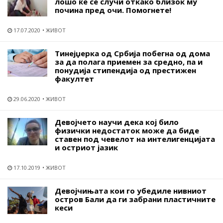
лошо ќе се случи откако близок му
почина пред очи. Помогнете!
17.07.2020
ЖИВОТ
Тинејџерка од Србија побегна од дома
за да полага приемен за средно, па и
понудија стипендија од престижен
факултет
29.06.2020
ЖИВОТ
Девојчето научи дека кој било
физички недостаток може да биде
ставен под чевелот на интелигенцијата
и остриот јазик
17.10.2019
ЖИВОТ
Девојчињата кои го убедиле нивниот
остров Бали да ги забрани пластичните
кеси