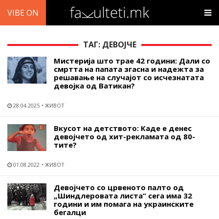
VIBE ON
ТАГ: ДЕВОЈЧЕ
Мистерија што трае 42 години: Дали со
смртта на папата згасна и надежта за
решавање на случајот со исчезнатата
девојка од Ватикан?
28.04.2025
ЖИВОТ
Вкусот на детството: Каде е денес
девојчето од хит-рекламата од 80-
тите?
01.08.2022
ЖИВОТ
Девојчето со црвеното палто од
„Шиндлеровата листа“ сега има 32
години и им помага на украинските
бегалци