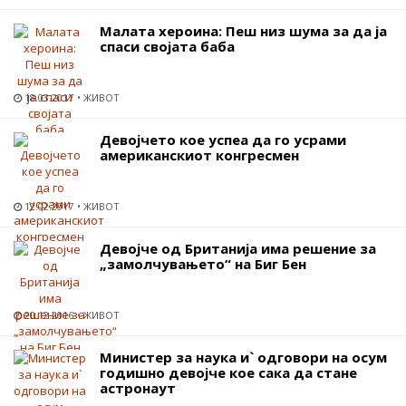
Малата хероина: Пеш низ шума за да ја
спаси својата баба
18.03.2017
ЖИВОТ
Девојчето кое успеа да го усрами
американскиот конгресмен
12.02.2017
ЖИВОТ
Девојче од Британија има решение за
„замолчувањето“ на Биг Бен
20.12.2016
ЖИВОТ
Министер за наука и` одговори на осум
годишно девојче кое сака да стане
астронаут