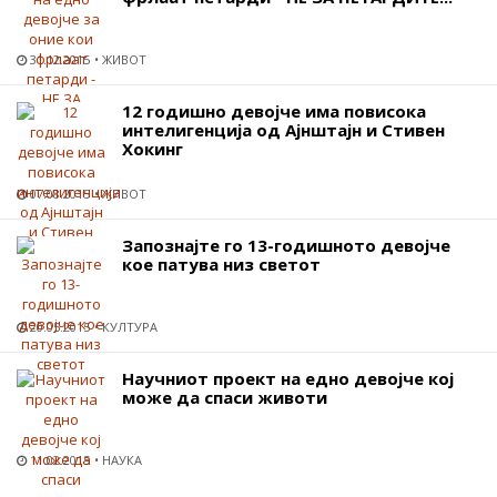
31.12.2015
ЖИВОТ
12 годишно девојче има повисока
интелигенција од Ајнштајн и Стивен
Хокинг
07.08.2015
ЖИВОТ
Запознајте го 13-годишното девојче
кое патува низ светот
20.05.2015
КУЛТУРА
Научниот проект на едно девојче кој
може да спаси животи
11.02.2015
НАУКА