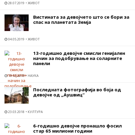
28.07.2019
ЖИВОТ
Вистината за девојчето што се бори за
спас на планетата Земја
04.05.2019
ЖИВОТ
13-годишно девојче смисли генијален
начин за подобрување на соларните
панели
19.12.2018
НАУКА
Последната фотографија во боја од
девојче од „Аушвиц“
23.03.2018
КУЛТУРА
6-годишно девојче пронашло фосил
стар 65 милиони години