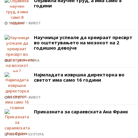
Објавила научен труд, а има само 8
години
16.09.2017
ЖИВОТ
Научници успеале да креираат пресврт
во оштетувањето на мозокот на 2
годишно девојче
20.07.2017
НАУКА
Најмладата извршна директорка во
светот има само 16 години
03.07.2017
ЖИВОТ
Приказната за сараевската Ана Франк
10.04.2017
КУЛТУРА