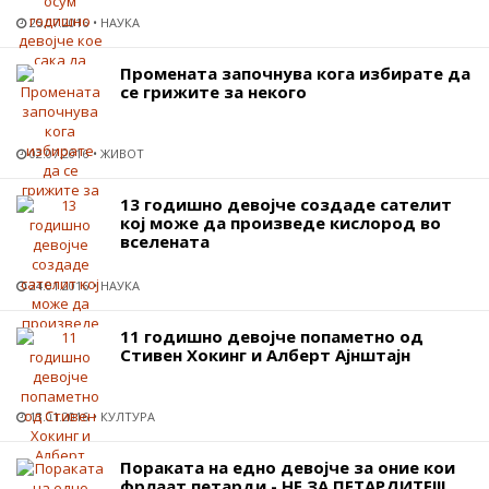
25.07.2016
НАУКА
Промената започнува кога избирате да
се грижите за некого
02.07.2016
ЖИВОТ
13 годишно девојче создаде сателит
кој може да произведе кислород во
вселената
24.01.2016
НАУКА
11 годишно девојче попаметно од
Стивен Хокинг и Алберт Ајнштајн
13.01.2016
КУЛТУРА
Пораката на едно девојче за оние кои
фрлаат петарди - НЕ ЗА ПЕТАРДИТЕ!!!