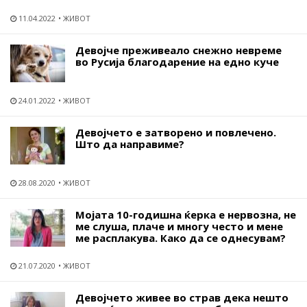
11.04.2022
ЖИВОТ
Девојче преживеало снежно невреме
во Русија благодарение на едно куче
24.01.2022
ЖИВОТ
Девојчето е затворено и повлечено.
Што да направиме?
28.08.2020
ЖИВОТ
Mојата 10-годишна ќерка е нервозна, не
ме слуша, плаче и многу често и мене
ме расплакува. Како да се однесувам?
21.07.2020
ЖИВОТ
Девојчето живее во страв дека нешто