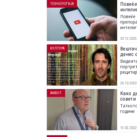
Повеќе
ТЕХНОЛОГИЈА
интели
Повеќе 
препора
интелиг
30.12.2025
Вештач
КУЛТУРА
денес 
Видеата
портрет
рецитир
26.10.2023
Како да
ЖИВОТ
совети 
Таткото
години
15.02.2022