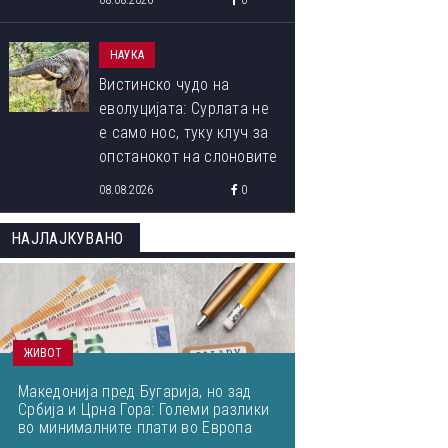
08.08.2026
0
НАУКА
Вистинско чудо на
еволуцијата: Сурлата не
е само нос, туку клуч за
опстанокот на слоновите
08.08.2026
0
НАЈЛАЈКУВАНО
ОВА СЕ ПОБЕДНИЧКИТЕ ФОТОГРАФИИ ОД МЕЃУНАРОДНИОТ
ФОТОГРАФИЈА ОД ПРИРОДАТА ЗА 2023 ГОДИНА
ЖИВОТ
Македонија пред Бугарија, но зад
Србија и Црна Гора: Големи разлики
во минималните плати во Европа