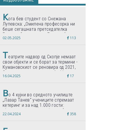
К
ога бев студент со Снежана
Лупевска: „Омилена професорка ни
беше сегашната претседателка
Гордана Сиљановска-Давкова“
02.05.2025
113
Т
еатрите надвор од Скопје немаат
свои објекти и се борат за термини -
Кумановскиот се реновира од 2021,
Струмичкиот се гради веќе 11 години
16.04.2025
17
В
о 4 кујни во средното училиште
„Лазар Танев“ учениците спремаат
кетеринг и за над 1.000 гости:
„Формиравме компанија и работиме
22.04.2024
358
по светски стандарди“