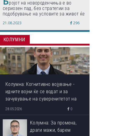
Б
ројот на новороденчиња е во
сериозен пад, без стратегии за
подобрување на условите за живот ќе
дојде до затворање на училишта,
21.08.2023
296
предупредуваат експертите
КОЛУМНИ
Колумна: Когнитивно војување -
идните војни ќе се водат и за
зачувување на суверенитетот на
сопствениот ум
28.05.2026
0
Колумна: За промена,
драги мажи, барем