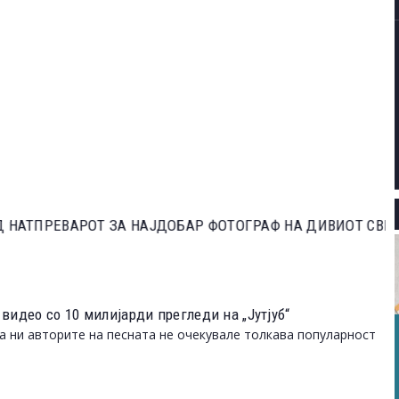
ЕВАРОТ ЗА НАЈДОБАР ФОТОГРАФ НА ДИВИОТ СВЕТ НА
видео со 10 милијарди прегледи на „Јутјуб“
па ни авторите на песната не очекувале толкава популарност