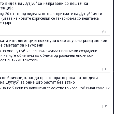
то видеа на „Јутјуб“ се направени со вештачка
генција
од 20 отсто од видеата што алгоритмите на „Јутјуб“ им ги
чуваат на новите корисници се генерирани со вештачка
енција
3
ката интелигенција покажува како звучеле јазиците кои
се сметаат за изумрени
 на овој јутјуб-канал прикажуваат вештачки создадени
и на луѓе облечени во облека од различни епохи кои
аат антички текстови
1
 се бричите, како да врзете вратоврска: татко дели
на „Јутјуб“ за оние што растат без татко
 на Роб Кени го напуштил семејството кога Роб имал само 12
11