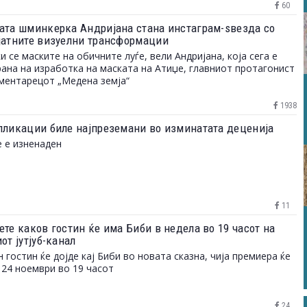
60
ата шминкерка Андријана стана инстаграм-ѕвезда со
јатните визуелни трансформации
и се маските на обичните луѓе, вели Андријана, која сега е
ана на изработка на маската на Атиџе, главниот протагонист
ментарецот „Медена земја“
1938
пликации биле најпреземани во изминатата деценија
е е изненаден
11
ете каков гостин ќе има Биби в недела во 19 часот на
от јутјуб-канал
 гостин ќе дојде кај Биби во новата сказна, чија премиера ќе
 24 ноември во 19 часот
24