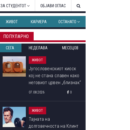
 ЗА СТУДЕНТОТ
ОБЈАВИ ОГЛАС
ЖИВОТ
КАРИЕРА
ОСТАНАТО
ПОПУЛАРНО
СЕГА
НЕДЕЛАВА
МЕСЕЦОВ
ЖИВОТ
Југословенскиот киоск
кој не стана славен како
неговиот црвен „близнак“
07.08.2026
0
ЖИВОТ
Тајната на
долговечноста на Клинт