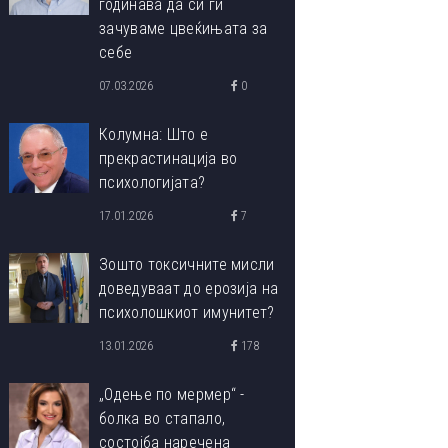
годинава да си ги
зачуваме цвеќињата за
себе
07.03.2026
0
Колумна: Што е
прекрастинација во
психологијата?
17.01.2026
7
Зошто токсичните мисли
доведуваат до ерозија на
психолошкиот имунитет?
13.01.2026
178
„Одење по мермер“ -
болка во стапало,
состојба наречена