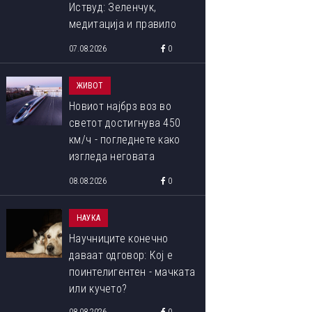
Иствуд: Зеленчук,
медитација и правило
90:10 што со децении го
07.08.2026
0
следи
ЖИВОТ
Новиот најбрз воз во
светот достигнува 450
км/ч - погледнете како
изгледа неговата
внатрешност
08.08.2026
0
НАУКА
Научниците конечно
даваат одговор: Кој е
поинтелигентен - мачката
или кучето?