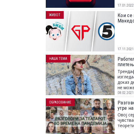
17.01.2022
Кои се 
ЖИВОТ
Македо
17.11.2021
Работе
НАША ТЕМА
плетењ
повеќе
Трендаф
изгледа
доказ д
не може
08.02.2021
Разгово
ОБРАЗОВАНИЕ
утре на
Овој се
чувства
теорети