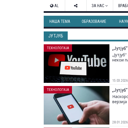
AL
ЗА НАС
ВРАБ
НАША ТЕМА
ОБРАЗОВАНИЕ
НАУ
ЈУТЈУБ
„Јутјуб
ТЕХНОЛОГИЈА
„Јутјуб
некои п
15.03.2026
„Јутју
ТЕХНОЛОГИЈА
Наскоро
верзија
28.01.2026