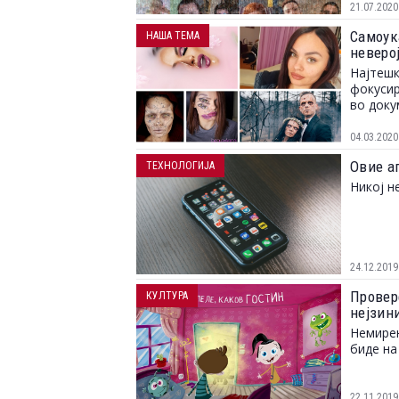
21.07.2020
Самоук
НАША ТЕМА
неверо
Најтешк
фокусир
во доку
04.03.2020
Овие а
ТЕХНОЛОГИЈА
Никој н
24.12.2019
Провер
КУЛТУРА
нејзини
Немирен
биде на
22.11.2019