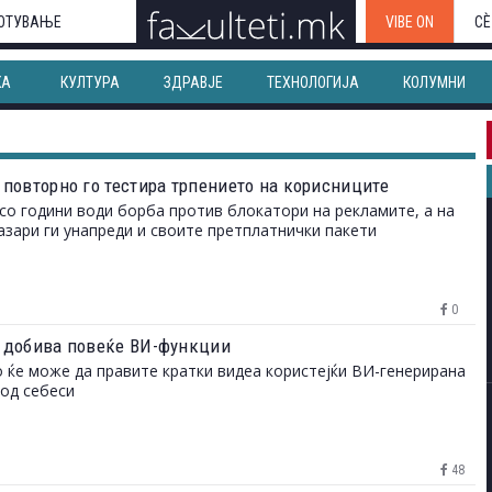
ОТУВАЊЕ
VIBE ON
СЀ
КА
КУЛТУРА
ЗДРАВЈЕ
ТЕХНОЛОГИЈА
КОЛУМНИ
“ повторно го тестира трпението на корисниците
“ со години води борба против блокатори на рекламите, а на
азари ги унапреди и своите претплатнички пакети
0
б“ добива повеќе ВИ-функции
 ќе може да правите кратки видеа користејќи ВИ-генерирана
 од себеси
48