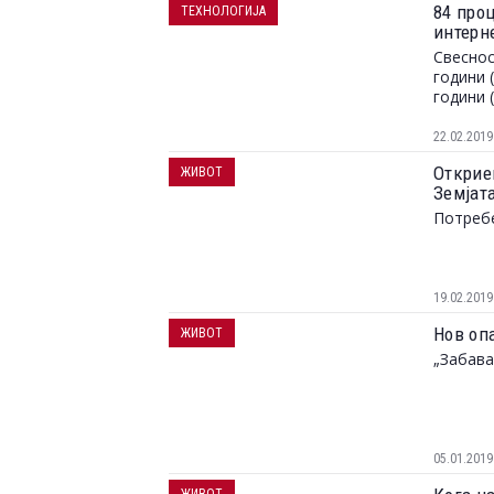
84 про
ТЕХНОЛОГИЈА
интерн
Свеснос
години 
години 
22.02.2019
Открие
ЖИВОТ
Земјат
Потребе
19.02.2019
Нов опа
ЖИВОТ
„Забава
05.01.2019