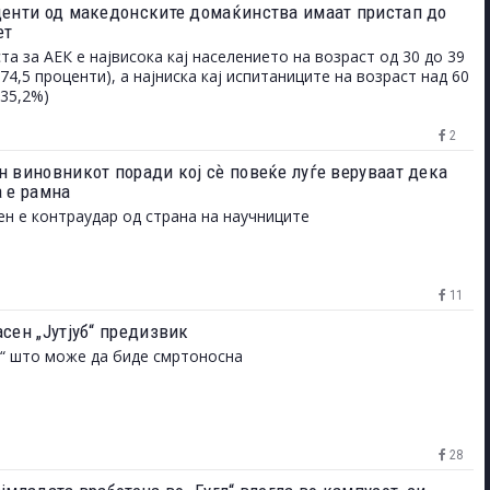
центи од македонските домаќинства имаат пристап до
ет
та за АЕК е највисока кај населението на возраст од 30 до 39
(74,5 проценти), а најниска кај испитаниците на возраст над 60
(35,2%)
2
н виновникот поради кој сѐ повеќе луѓе веруваат дека
а е рамна
н е контраудар од страна на научниците
11
сен „Јутјуб“ предизвик
“ што може да биде смртоносна
28