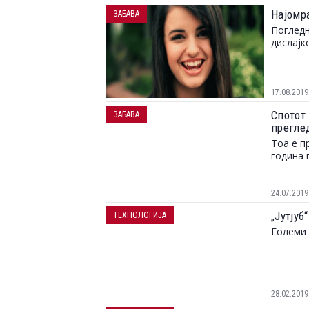
Најомра
ЗАБАВА
Погледн
дислајк
17.08.2019
Спотот 
ЗАБАВА
преглед
Тоа е п
година 
24.07.2019
„Јутјуб
ТЕХНОЛОГИЈА
Големи 
28.02.2019