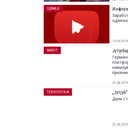
Инфлуе
ЗДРАВЈЕ
Заработ
одлично
14.09.2019
Јутјубе
ЖИВОТ
Германс
платфор
намалув
признае
26.08.2019
„Јутјуб
ТЕХНОЛОГИЈА
Дали ст
25.08.2019