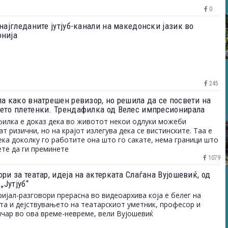
0
најгледаните јутјуб-канали на македонски јазик во
нија
245
ла како внатрешен ревизор, но решила да се посвети на
ето плетенки. Трендафилка од Велес импресионирала
 од 230 илјади корисници на „Инстаграм“
илка е доказ дека во животот некои одлуки можеби
ат ризични, но на крајот излегува дека се вистинските. Таа е
ека доколку го работите она што го сакате, нема граници што
те да ги преминете
1079
ри за театар, идеја на актерката Слаѓана Вујошевиќ, од
 „Јутјуб“
ријал-разговори прерасна во видеоархива која е белег на
та и дејствувањeтo на театарскиот уметник, професор и
чар во ова време-невреме, вели Вујошевиќ