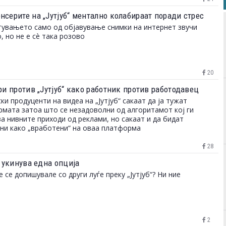
нсерите на „Јутјуб“ ментално колабираат поради стрес
увањето само од објавување снимки на интернет звучи
, но не е сè така розово
20
ри против „Јутјуб“ како работник против работодавец
ки продуценти на видеа на „Јутјуб“ сакаат да ја тужат
мата затоа што се незадоволни од алгоритамот кој ги
а нивните приходи од реклами, но сакаат и да бидат
ни како „вработени“ на оваа платформа
28
“ укинува една опција
е се допишувале со други луѓе преку „Јутјуб“? Ни ние
2