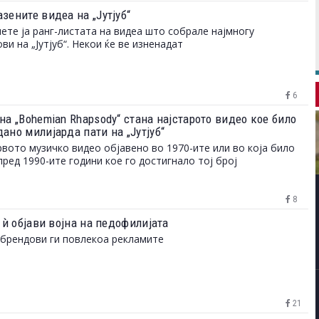
зените видеа на „Јутјуб“
ете ја ранг-листата на видеа што собрале најмногу
ови на „Јутјуб“. Некои ќе ве изненадат
6
на „Bohemian Rhapsody“ стана најстарото видео кое било
ано милијарда пати на „Јутјуб“
рвото музичко видео објавено во 1970-ите или во која било
пред 1990-ите години кое го достигнало тој број
8
“ ѝ објави војна на педофилијата
брендови ги повлекоа рекламите
21