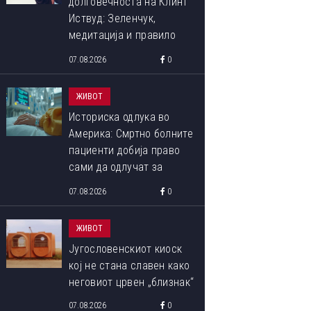
долговечноста на Клинт
Иствуд: Зеленчук,
медитација и правило
90:10 што со децении го
07.08.2026
0
следи
ЖИВОТ
Историска одлука во
Америка: Смртно болните
пациенти добија право
сами да одлучат за
крајот на својот живот
07.08.2026
0
ЖИВОТ
Југословенскиот киоск
кој не стана славен како
неговиот црвен „близнак“
07.08.2026
0