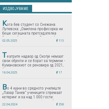
ИЗДВОЈУВАМЕ
К
ога бев студент со Снежана
Лупевска: „Омилена професорка ни
беше сегашната претседателка
Гордана Сиљановска-Давкова“
02.05.2025
113
Т
еатрите надвор од Скопје немаат
свои објекти и се борат за термини -
Кумановскиот се реновира од 2021,
Струмичкиот се гради веќе 11 години
16.04.2025
17
В
о 4 кујни во средното училиште
„Лазар Танев“ учениците спремаат
кетеринг и за над 1.000 гости:
„Формиравме компанија и работиме
22.04.2024
358
по светски стандарди“