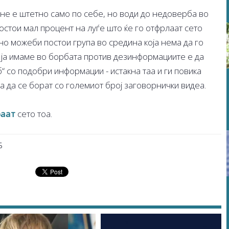
 не е штетно само по себе, но води до недоверба во
постои мал процент на луѓе што ќе го отфрлаат сето
но можеби постои група во средина која нема да го
о ја имаме во борбата против дезинформациите е да
б“ со подобри информации - истакна таа и ги повика
а да се борат со големиот број заговорнички видеа.
раат
сето тоа.
Б