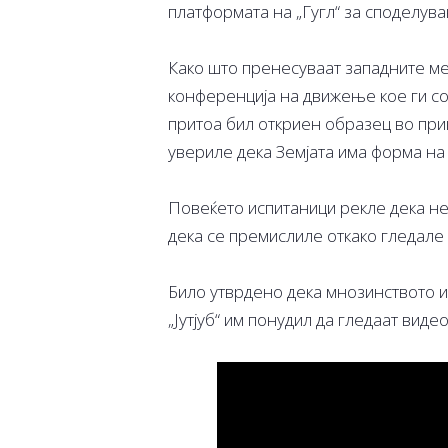
платформата на „Гугл“ за споделув
Како што пренесуваат западните ме
конференција на движење кое ги со
притоа бил откриен образец во прик
увериле дека Земјата има форма на 
Повеќето испитаници рекле дека не 
дека се премислиле откако гледале в
Било утврдено дека мнозинството и
„Јутјуб“ им понудил да гледаат виде