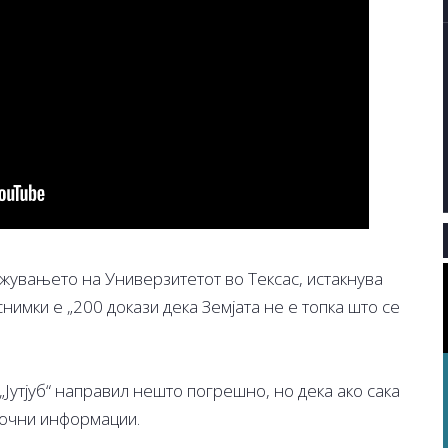
ажувањето на Универзитетот во Тексас, истакнува
нимки е „200 докази дека Земјата не е топка што се
„Јутјуб“ направил нешто погрешно, но дека ако сака
точни информации.