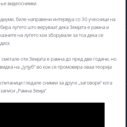
ање видеоснимки.
диуми, биле направени интервјуа со 30 учесници на
бира луѓето што веруваат дека Земјата е рамна и
азните на луѓето кои зборувале за тоа дека се
диск.
сметале оти Земјата е рамна до пред две години, но
идеа на „Јутјуб“ во кои се промовира оваа теорија.
спитаници гледале снимки за други „заговори“ кога
озаписи „Рамна Земја“.