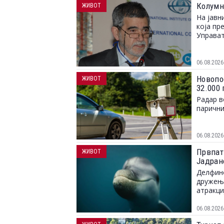
Колумн
ЖИВОТ
На јавн
која пр
Управат
06.08.2026
Новопо
ЖИВОТ
32.000
Радар в
парични
06.08.2026
Првпат
ЖИВОТ
Јадран
Делфино
дружење
атракци
06.08.2026