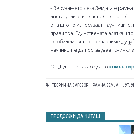
- Верувањето дека Земјата е рамна
институциите и власта. Секогаш ќе 
она што го изнесуваат научниците, 
прави тоа. Единствената алатка шт
се обидеме да го преплавиме „Јутју
научниците да поставуваат снимки з
Од „Гугл“ не сакале да го
коменти
ТЕОРИИ НА ЗАГОВОР
РАМНА ЗЕМЈА
ЈУТЈУ
ПРОДОЛЖИ ДА ЧИТАШ