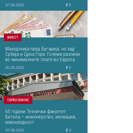
07.08.2026
0
ЖИВОТ
Македонија пред Бугарија, но зад
Србија и Црна Гора: Големи разлики
во минималните плати во Европа
05.08.2026
0
ОБРАЗОВАНИЕ
65 години Технички факултет
Битола – инженерство, иновации,
извонредност
07.08.2026
0