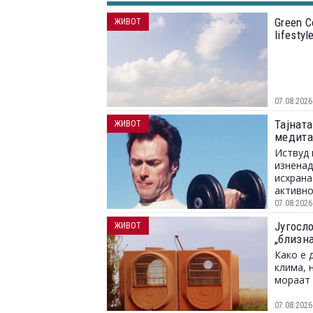
Green C
ЖИВОТ
lifesty
07.08.2026
Тајната
ЖИВОТ
медита
Иствуд 
изненад
исхрана
активно
07.08.2026
Југосл
ЖИВОТ
„близн
Како е 
клима, 
мораат 
07.08.2026