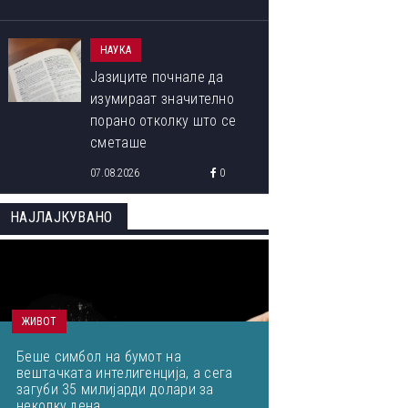
НАУКА
Јазиците почнале да
изумираат значително
порано отколку што се
сметаше
07.08.2026
0
НАЈЛАЈКУВАНО
ЖИВОТ
Беше симбол на бумот на
вештачката интелигенција, а сега
загуби 35 милијарди долари за
неколку дена