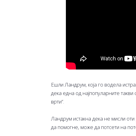
Ешли Ландрум, која го водела истр
дека една од најпопуларните такви с
врти“.
Ландрум истакна дека не мисли оти 
да помогне, може да потсети на по