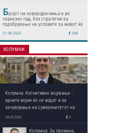
Б
ројот на новороденчиња е во
сериозен пад, без стратегии за
подобрување на условите за живот ќе
дојде до затворање на училишта,
21.08.2023
296
предупредуваат експертите
КОЛУМНИ
Колумна: Когнитивно војување -
идните војни ќе се водат и за
зачувување на суверенитетот на
сопствениот ум
28.05.2026
0
Колумна: За промена,