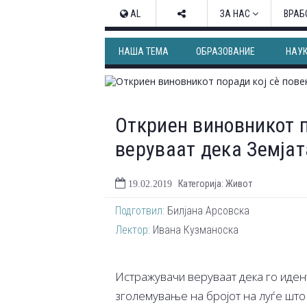
AL
ЗА НАС
ВРАБ
НАША ТЕМА
ОБРАЗОВАНИЕ
НАУ
Откриен виновникот п
веруваат дека Земјат
Категорија: Живот
19.02.2019
Подготвил:
Билјана Арсовска
Лектор:
Ивана Кузманоска
Истражувачи веруваат дека го иден
зголемување на бројот на луѓе што м