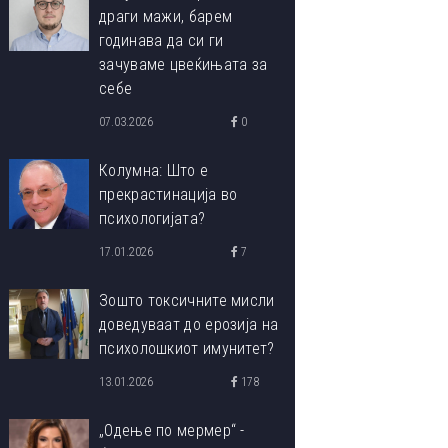
драги мажи, барем
годинава да си ги
зачуваме цвеќињата за
себе
07.03.2026
0
Колумна: Што е
прекрастинација во
психологијата?
17.01.2026
7
Зошто токсичните мисли
доведуваат до ерозија на
психолошкиот имунитет?
13.01.2026
178
„Одење по мермер“ -