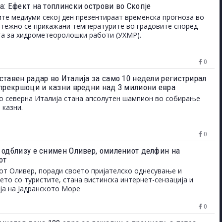
а: Ефект на топлински острови во Скопје
ите медиуми секој ден презентираат временска прогноза во
етежно се прикажани температурите во градовите според
а за хидрометеоролошки работи (УХМР).
0
ставен радар во Италија за само 10 недели регистрирал
 прекршоци и казни вредни над 3 милиони евра
о северна Италија стана апсолутен шампион во собирање
 казни.
0
 одблизу е снимен Оливер, омилениот делфин на
от
т Оливер, поради своето пријателско однесување и
то со туристите, стана вистинска интернет-сензација и
ја на Јадранското Море
0