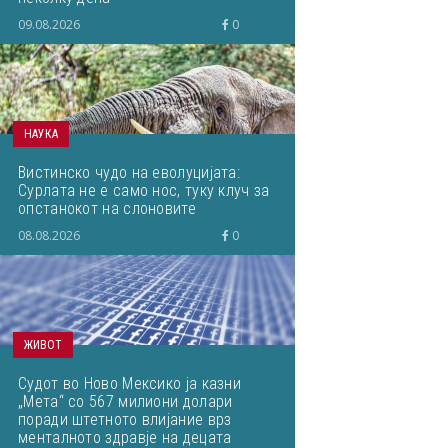
09.08.2026
0
НАУКА
Вистинско чудо на еволуцијата:
Сурлата не е само нос, туку клуч за
опстанокот на слоновите
08.08.2026
0
ЖИВОТ
Судот во Ново Мексико ја казни
„Мета“ со 567 милиони долари
поради штетното влијание врз
менталното здравје на децата