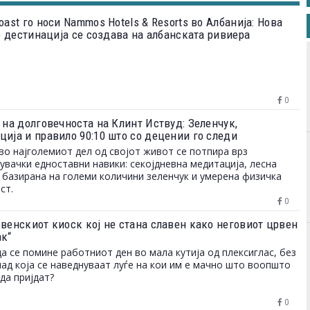
oast го носи Nammos Hotels & Resorts во Албанија: Нова
le дестинација се создава на албанската ривиера
0
 на долговечноста на Клинт Иствуд: Зеленчук,
ција и правило 90:10 што со децении го следи
во најголемиот дел од својот живот се потпира врз
увачки едноставни навики: секојдневна медитација, лесна
 базирана на големи количини зеленчук и умерена физичка
ст.
0
овенскиот киоск кој не стана славен како неговиот црвен
ак“
да се помине работниот ден во мала кутија од плексиглас, без
над која се наведнуваат луѓе на кои им е мачно што воопшто
да пријдат?
0