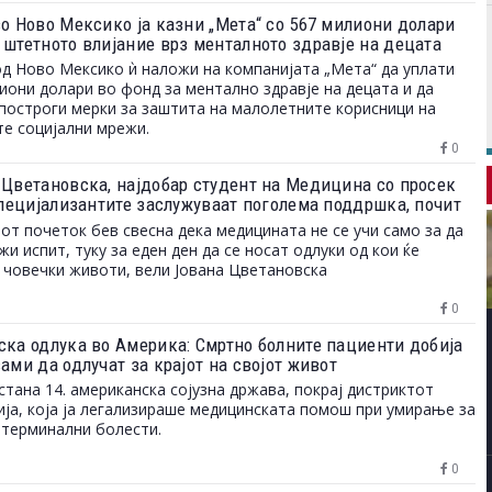
во Ново Мексико ја казни „Мета“ со 567 милиони долари
 штетното влијание врз менталното здравје на децата
од Ново Мексико ѝ наложи на компанијата „Мета“ да уплати
иони долари во фонд за ментално здравје на децата и да
построги мерки за заштита на малолетните корисници на
те социјални мрежи.
0
 Цветановска, најдобар студент на Медицина со просек
„Специјализантите заслужуваат поголема поддршка, почит
ости за професионален развој“
от почеток бев свесна дека медицината не се учи само за да
жи испит, туку за еден ден да се носат одлуки од кои ќе
 човечки животи, вели Јована Цветановска
0
ска одлука во Америка: Смртно болните пациенти добија
ами да одлучат за крајот на својот живот
стана 14. американска сојузна држава, покрај дистриктот
ја, која ја легализираше медицинската помош при умирање за
 терминални болести.
0