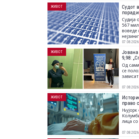
Судот 
ЖИВОТ
поради
Судија 
567 мил
воведе 
нејзини
07.08.2026
Јована
ЖИВОТ
9,98: 
и можн
Од сами
се поло
зависат
07.08.2026
Истори
ЖИВОТ
право с
Њујорк 
Колумби
лица со
07.08.2026