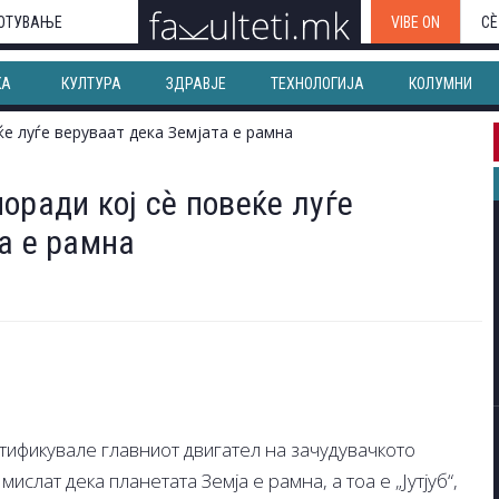
ОТУВАЊЕ
VIBE ON
СЀ
КА
КУЛТУРА
ЗДРАВЈЕ
ТЕХНОЛОГИЈА
КОЛУМНИ
оради кој сѐ повеќе луѓе
а е рамна
тификувале главниот двигател на зачудувачкото
ислат дека планетата Земја е рамна, а тоа е „Јутјуб“,