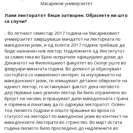
Масариков универзитет
Лани лекторатот беше затворен. Објаснете ни што
се случи?
- Во летниот семестар 2017 година на Масариковиот
универзитет завршуваше мандатот на лекторката по
македонски јазик, и од есента 2017 година требаше да
биде назначен нов лектор. Надлежните од Институтот
за славистика во Брно испратиле официјален допис до
Деканатот на Филолошкиот факултет во Скопје уште во
февруари минатата година. Во дописот ја објаснуваат
состојбата со намалениот интерес за изучувањето на
македонскиот јазик, ги опишуваат детално обврските на
идниот лектор, го истакнуваат фактот дека неговото
дејствување како јазичен лектор би било ограничено во
бројот на часови, и прашуваат дали македонската страна
е спремна и понатаму да го одржува лекторатот. Освен
тоа, писмото содржи и општо прашање во врска со
статусот на лекторот по македонски јазик во контекст на
македонските лекторати во странство. Во март истата
година писмото било проследено до надлежните во