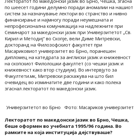
Лекторатот по македонски јазик во Брно, Чешка, згасна
по шеесет години делумно поради аномалии на нашиот
систем за назначување лектори во странство и нивно
финансирање и најмногу поради неумешната и
непрофесионална комуникација на надлежните при
Семинарот за македонски јазик при Универзитетот „Св.
Кирил и Методиј“ во Скопје, вели Диме Митревски,
докторанд на Филозофскиот факултет при
Масариковиот универзитет во Брно, поранешен
дипломец на катедрата за англиски јазик и книжевност
на скопскиот Филолошки факултет (со чешки јазик и
книжевност како втор студиум). Во интервјуто за
Факултети.мк, Митревски раскажува на што бил
очевидец во изминатите две години и како полека
згаснал лекторатот по македонски јазик.
Универзитетот во Брно Фото: Масариков универзитет
Лекторатот по македонски јазик во Брно, Чешка,
беше оформен во учебната 1995/96 година. Во
рамките на која институција дејствуваше?