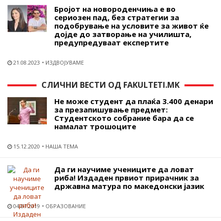
Бројот на новороденчиња е во
сериозен пад, без стратегии за
подобрување на условите за живот ќе
дојде до затворање на училишта,
предупредуваат експертите
21.08.2023
ИЗДВОЈУВАМЕ
СЛИЧНИ ВЕСТИ ОД FAKULTETI.MK
Не може студент да плаќа 3.400 денари
за презапишување предмет:
Студентското собрание бара да се
намалат трошоците
15.12.2020
НАША ТЕМА
Да ги научиме учениците да ловат
риба! Издаден првиот прирачник за
државна матура по македонски јазик
04.07.2019
ОБРАЗОВАНИЕ