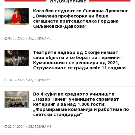
ИЗДВОЈУВАМЕ
Кога бев студент со Снежана Лупевска:
„Омилена професорка ни беше
сегашната претседателка Гордана
Сиљановска-Давкова“
02.05.2025
ИЗДВОЈУВАМЕ
Театрите надвор од Скопје немаат
свои објекти и се борат за термини -
Кумановскиот се реновира од 2021,
Струмичкиот се гради веќе 11 години
16.04.2025
ИЗДВОЈУВАМЕ
Во 4 кујни во средното училиште
„Лазар Танев“ учениците спремаат
кетеринг и за над 1.000 гости:
„Формиравме компанија и работиме по
светски стандарди“
22.04.2024
ИЗДВОЈУВАМЕ