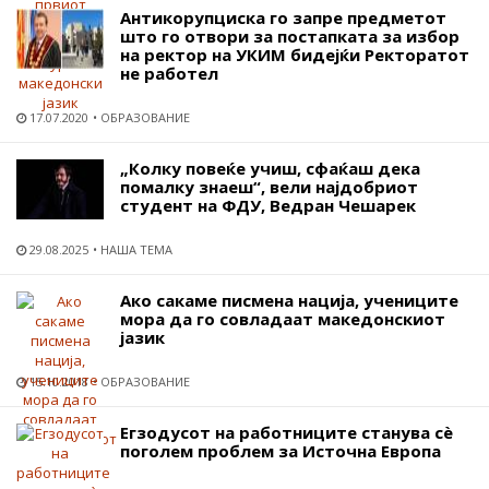
Антикорупциска го запре предметот
што го отвори за постапката за избор
на ректор на УКИМ бидејќи Ректоратот
не работел
17.07.2020
ОБРАЗОВАНИЕ
„Колку повеќе учиш, сфаќаш дека
помалку знаеш“, вели најдобриот
студент на ФДУ, Ведран Чешарек
29.08.2025
НАША ТЕМА
Ако сакаме писмена нација, учениците
мора да го совладаат македонскиот
јазик
15.10.2018
ОБРАЗОВАНИЕ
Егзодусот на работниците станува сѐ
поголем проблем за Источна Европа