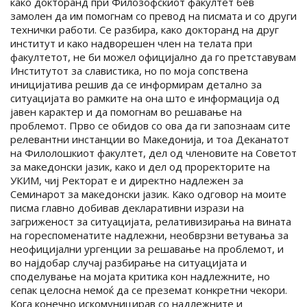
како докторанд при Филозофскиот факултет бев
замолен да им помогнам со превод на писмата и со други
технички работи. Се разбира, како докторанд на друг
институт и како надворешен член на телата при
факултетот, не би можел официјално да го претставувам
Институтот за славистика, но по моја сопствена
иницијатива решив да се информирам детално за
ситуацијата во рамките на она што е информација од
јавен карактер и да помогнам во решавање на
проблемот. Прво се обидов со ова да ги запознаам сите
релевантни инстанции во Македонија, и тоа Деканатот
на Филолошкиот факултет, дел од членовите на Советот
за македонски јазик, како и дел од проректорите на
УКИМ, чиј Ректорат е и директно надлежен за
Семинарот за македонски јазик. Како одговор на моите
писма главно добивав декларативни изрази на
загриженост за ситуацијата, релативизирања на вината
на гореспоменатите надлежни, необврзни ветувања за
неофицијални ургенции за решавање на проблемот, и
во најдобар случај разбирање на ситуацијата и
споделување на мојата критика кон надлежните, но
сепак целосна немоќ да се преземат конкретни чекори.
Кога конечно искомуницирав со надлежните и