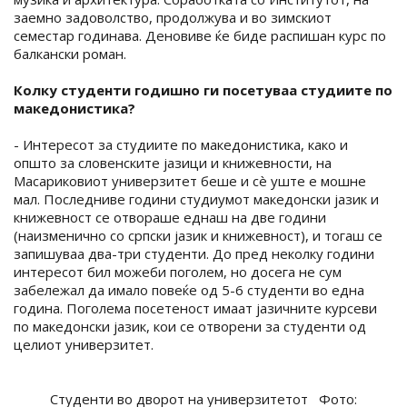
заемно задоволство, продолжува и во зимскиот
семестар годинава. Деновиве ќе биде распишан курс по
балкански роман.
Колку студенти годишно ги посетуваа студиите по
македонистика?
- Интересот за студиите по македонистика, како и
општо за словенските јазици и книжевности, на
Масариковиот универзитет беше и сè уште е мошне
мал. Последниве години студиумот македонски јазик и
книжевност се отвораше еднаш на две години
(наизменично со српски јазик и книжевност), и тогаш се
запишуваа два-три студенти. До пред неколку години
интересот бил можеби поголем, но досега не сум
забележал да имало повеќе од 5-6 студенти во една
година. Поголема посетеност имаат јазичните курсеви
по македонски јазик, кои се отворени за студенти од
целиот универзитет.
Студенти во дворот на универзитетот Фото: