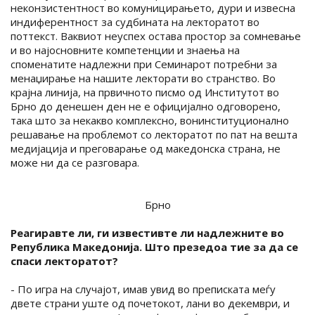
неконзистентност во комуницирањето, дури и извесна
индиферентност за судбината на лекторатот во
поттекст. Ваквиот неуспех остава простор за сомневање
и во најосновните компетенции и знаења на
споменатите надлежни при Семинарот потребни за
менаџирање на нашите лекторати во странство. Во
крајна линија, на првичното писмо од Институтот во
Брно до денешен ден не е официјално одговорено,
така што за некакво комплексно, вонинституционално
решавање на проблемот со лекторатот по пат на вешта
медијација и преговарање од македонска страна, не
може ни да се разговара.
Брно
Реагиравте ли, ги известивте ли надлежните во
Република Македонија. Што презедоа тие за да се
спаси лекторатот?
- По игра на случајот, имав увид во преписката меѓу
двете страни уште од почетокот, лани во декември, и