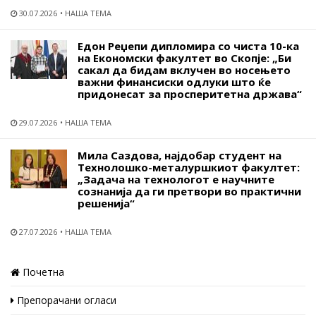
30.07.2026
НАША ТЕМА
Едон Реџепи дипломира со чиста 10-ка
на Економски факултет во Скопје: „Би
сакал да бидам вклучен во носењето
важни финансиски одлуки што ќе
придонесат за просперитетна држава“
29.07.2026
НАША ТЕМА
Мила Саздова, најдобар студент на
Технолошко-металуршкиот факултет:
„Задача на технологот е научните
сознанија да ги претвори во практични
решенија“
27.07.2026
НАША ТЕМА
Почетна
Препорачани огласи