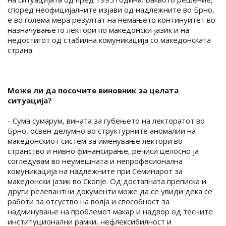
според неофицијалните изјави од надлежните во Брно,
е во голема мера резултат на немањето континуитет во
назначувањето лектори по македонски јазик и на
недостигот од стабилна комуникација со македонската
страна.
Може ли да посочите виновник за целата
ситуација?
- Сума сумарум, вината за губењето на лекторатот во
Брно, освен делумно во структурните аномалии на
македонскиот систем за именување лектори во
странство и нивно финансирање, речиси целосно ја
согледувам во неумешната и непрофесионална
комуникација на надлежните при Семинарот за
македонски јазик во Скопје. Од достапната преписка и
други релевантни документи може да се увиди дека се
работи за отсуство на волја и способност за
надминување на проблемот макар и надвор од тесните
институционални рамки, нефлексибилност и