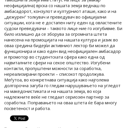
неофицијална) врска со нашата земја веднаш по
амбасадорот, конзулот и културниот аташе, како и на
„дежурен“ толкувач и преведувач во официјални
ситуации, кога не е достапен ниту еден од овластените
судски преведувачи - таквото лице ние го изгубивме. Би
било излишно да се зборува за огромната штета
нанесена на промоцијата на нашата култура и јазик во
оваа средина бидејќи активниот лектор би можел да
функционира и како еден вид неофицијален амбасадор
и промотор во студентската сфера како една од
највиталните сфери на секое општество. Изгубени
контакти, пропуштени можности за соработка,
нереализирани проекти – списокот продолжува.
Меѓутоа, во конкретнава ситуација како најголема
долгорочна загуба го гледам нарушувањето на угледот
на македонистиката и на нашата земја, во која
надлежните веќе не гледаат сериозен партнер за
соработка. Поправањето на оваа штета ќе бара многу
посветеност и работа.