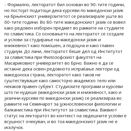
- Формално, лекторатот бил основан во 90-тите години,
но постојат податоци дека курсеви по македонски јазик
на брњенскиот универзитетот се реализирале уште во
60-тите години. Во 80-тите македонскиот јазик се вовел
како редовен изборен предмет во рамките на студиите
по славистика. Со основањето на лекторатот се создале
и услови за студирање на македонски јазик и
книжевност како помошен, а подоцна и како главен
студиум. До лани, лекторатот беше дел од Институтот
за славистика при Филозофскиот факултет на
Масариковиот универзитет во Брно. Важно е да се
истакне дека освен редовното испраќање лектори од
македонска страна, лекторатот како таков не
суштествуваше како самостојно академско тело или
некаков правен субјект. Студиските програми и курсеви
што ги нудеше (македонски јазик и книжевност, како и
јазични курсеви по македонски јазик) се реализираа во
рамките на Семинарот за јужнословенски филологии и
балканистика при Институтот за славистика. Ваквиот
статус на лекторатот во контекст на овдешните услови е
всушност очекуван, и во тоа македонскиот јазик не е
исклучок.