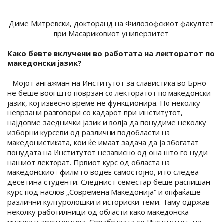
Диме Митревски, докторанд на Филозофскиот факултет
при Масариковиот универзитет
Како бевте вклучени во работата на лекторатот по
македонски јазик?
- Мојот ангажман на Институтот за славистика во Брно
не беше воопшто поврзан со лекторатот по македонски
јазик, кој извесно време не функционира. По неколку
неврзани разговори со кадарот при Институтот,
најдовме заеднички јазик и волја да понудиме неколку
изборни курсеви од различни подобласти на
македонистиката, кои ќе имаат задача да ја збогатат
понудата на Институтот независно од она што го нуди
нашиот лекторат. Првиот курс од областа на
македонскиот филм го водев самостојно, и го следеа
десетина студенти. Следниот семестар беше распишан
курс под наслов „Современа Македонија“ и опфаќаше
различни културолошки и историски теми. Таму одржав
неколку работилници од области како македонска
музика и архитектура. Соработката со Институтот, на