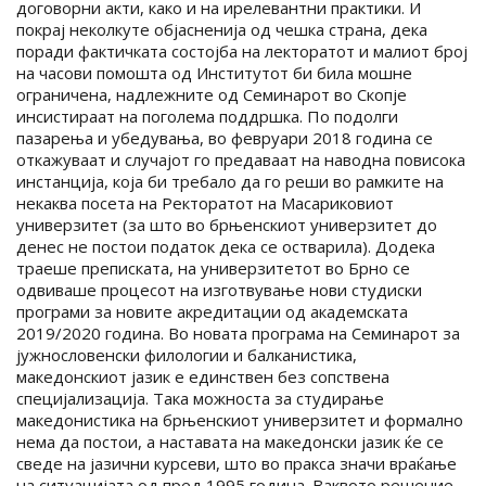
договорни акти, како и на ирелевантни практики. И
покрај неколкуте објасненија од чешка страна, дека
поради фактичката состојба на лекторатот и малиот број
на часови помошта од Институтот би била мошне
ограничена, надлежните од Семинарот во Скопје
инсистираат на поголема поддршка. По подолги
пазарења и убедувања, во февруари 2018 година се
откажуваат и случајот го предаваат на наводна повисока
инстанција, која би требало да го реши во рамките на
некаква посета на Ректоратот на Масариковиот
универзитет (за што во брњенскиот универзитет до
денес не постои податок дека се остварила). Додека
траеше преписката, на универзитетот во Брно се
одвиваше процесот на изготвување нови студиски
програми за новите акредитации од академската
2019/2020 година. Во новата програма на Семинарот за
јужнословенски филологии и балканистика,
македонскиот јазик е единствен без сопствена
специјализација. Така можноста за студирање
македонистика на брњенскиот универзитет и формално
нема да постои, а наставата на македонски јазик ќе се
сведе на јазични курсеви, што во пракса значи враќање
на ситуацијата од пред 1995 година. Ваквото решение,