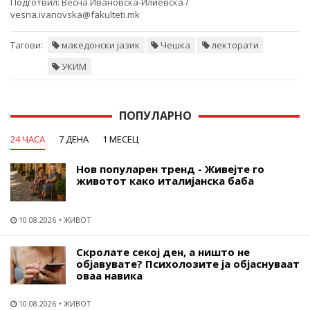
Подготвил:
Весна Ивановска-Илиевска /
vesna.ivanovska@fakulteti.mk
Тагови:
македонски јазик
Чешка
лекторати
УКИМ
ПОПУЛАРНО
24 ЧАСА
7 ДЕНА
1 МЕСЕЦ
Нов популарен тренд - Живејте го
животот како италијанска баба
10.08.2026
ЖИВОТ
Скролате секој ден, а ништо не
објавувате? Психолозите ја објаснуваат
оваа навика
10.08.2026
ЖИВОТ