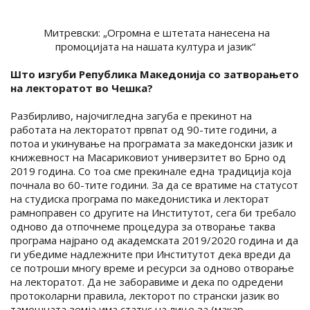
Митревски: „Огромна е штетата нанесена на
промоцијата на нашата култура и јазик“
Што изгуби Република Македонија со затворањето
на лекторатот во Чешка?
Разбирливо, најочигледна загуба е прекинот на
работата на лекторатот првпат од 90-тите години, а
потоа и укинување на програмата за македонски јазик и
книжевност на Масариковиот универзитет во Брно од
2019 година. Со тоа сме прекинале една традиција која
почнала во 60-тите години. За да се вратиме на статусот
на студиска програма по македонистика и лекторат
рамноправен со другите на Институтот, сега би требало
одново да отпочнеме процедура за отворање таква
програма најрано од академската 2019/2020 година и да
ги убедиме надлежните при Институтот дека вреди да
се потроши многу време и ресурси за одново отворање
на лекторатот. Да не заборавиме и дека по одредени
протоколарни правила, лекторот по странски јазик во
тамошната земја има статус на лице за (макар