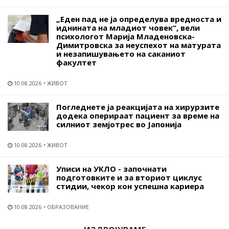
„Еден пад не ја определува вредноста и
иднината на младиот човек“, вели
психологот Марија Младеновска-
Димитровска за неуспехот на матурата
и незапишувањето на саканиот
факултет
10.08.2026
ЖИВОТ
Погледнете ја реакцијата на хирурзите
додека оперираат пациент за време на
силниот земјотрес во Јапонија
10.08.2026
ЖИВОТ
Уписи на УКЛО - започнати
подготовките и за вториот циклус
стидии, чекор кон успешна кариера
10.08.2026
ОБРАЗОВАНИЕ