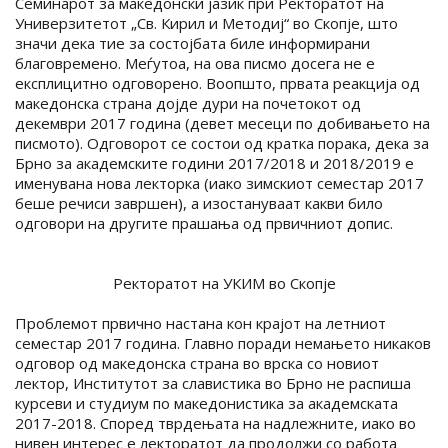
Семинарот за македонски јазик при Ректоратот на
Универзитетот „Св. Кирил и Методиј“ во Скопје, што
значи дека тие за состојбата биле информирани
благовремено. Меѓутоа, на ова писмо досега не е
експлицитно одговорено. Воопшто, првата реакција од
македонска страна дојде дури на почетокот од
декември 2017 година (девет месеци по добивањето на
писмото). Одговорот се состои од кратка порака, дека за
Брно за академските години 2017/2018 и 2018/2019 е
именувана нова лекторка (иако зимскиот семестар 2017
беше речиси завршен), а изостануваат какви било
одговори на другите прашања од првичниот допис.
Ректоратот на УКИМ во Скопје
Проблемот првично настана кон крајот на летниот
семестар 2017 година. Главно поради немањето никаков
одговор од македонска страна во врска со новиот
лектор, Институтот за славистика во Брно не распиша
курсеви и студиум по македонистика за академската
2017-2018. Според тврдењата на надлежните, иако во
нивен интерес е лекторатот да продолжи со работа