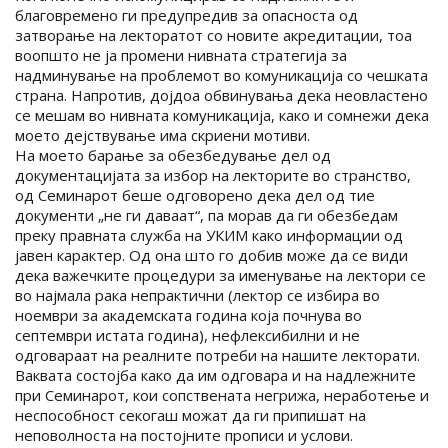
благовремено ги предупредив за опасноста од
затворање на лекторатот со новите акредитации, тоа
воопшто не ја промени нивната стратегија за
надминување на проблемот во комуникација со чешката
страна. Напротив, дојдоа обвинувања дека неовластено
се мешам во нивната комуникација, како и сомнежи дека
моето дејствување има скриени мотиви.
На моето барање за обезбедување дел од
документацијата за избор на лекторите во странство,
од Семинарот беше одговорено дека дел од тие
документи „не ги даваат“, па морав да ги обезбедам
преку правната служба на УКИМ како информации од
јавен карактер. Од она што го добив може да се види
дека важечките процедури за именување на лектори се
во најмала рака непрактични (лектор се избира во
ноември за академската година која почнува во
септември истата година), нефлексибилни и не
одговараат на реалните потреби на нашите лекторати.
Ваквата состојба како да им одговара и на надлежните
при Семинарот, кои сопствената негрижа, неработење и
неспособност секогаш можат да ги припишат на
неповолноста на постојните прописи и услови.