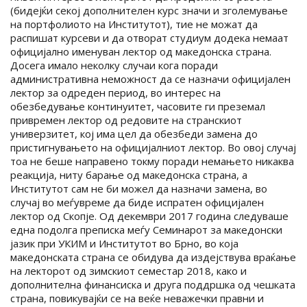
(бидејќи секој дополнителен курс значи и зголемување
на портфолиото на Институтот), тие не можат да
распишат курсеви и да отворат студиум додека немаат
официјално именуван лектор од македонска страна.
Досега имало неколку случаи кога поради
административна неможност да се назначи официјален
лектор за одреден период, во интерес на
обезбедување континуитет, часовите ги преземал
привремен лектор од редовите на странскиот
универзитет, кој има цел да обезбеди замена до
пристигнувањето на официјалниот лектор. Во овој случај
тоа не беше направено токму поради немањето никаква
реакција, ниту барање од македонска страна, а
Институтот сам не би можел да назначи замена, во
случај во меѓувреме да биде испратен официјален
лектор од Скопје. Од декември 2017 година следуваше
една подолга преписка меѓу Семинарот за македонски
јазик при УКИМ и Институтот во Брно, во која
македонската страна се обидува да издејствува враќање
на лекторот од зимскиот семестар 2018, како и
дополнителна финансиска и друга поддршка од чешката
страна, повикувајќи се на веќе неважечки правни и