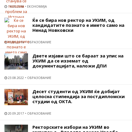
14.08.2018
ЕКОНОМИЈА
Ќе се бира нов ректор на УКИМ, од
кандидатите познато е името само на
Ненад Новковски
13.05.2016
ОБРАЗОВАНИЕ
Двете изјави што се бараат за упис на
УКИМ да се изземат од
документацијата, наложи ДПИ
23.08.2022
ОБРАЗОВАНИЕ
Десет студенти од УКИМ ќе добијат
целосна стипендија за постдипломски
студии од ОКТА.
20.09.2017
ОБРАЗОВАНИЕ
Ректорските избори на УКИМ во
мирување - Владата донесе Уредба