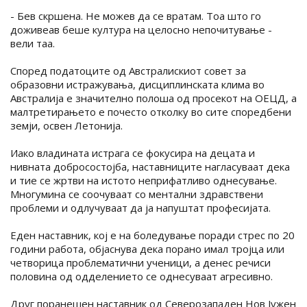
- Бев скршена. Не можев да се вратам. Тоа што го
доживеав беше култура на целосно непочитување -
вели таа.
Според податоците од Австралискиот совет за
образовни истражувања, дисциплинската клима во
Австралија е значително полоша од просекот на ОЕЦД, а
малтретирањето е почесто отколку во сите споредбени
земји, освен Летонија.
Иако владината истрага се фокусира на децата и
нивната добросостојба, наставниците нагласуваат дека
и тие се жртви на истото неприфатливо однесување.
Многумина се соочуваат со ментални здравствени
проблеми и одлучуваат да ја напуштат професијата.
Еден наставник, кој е на боледување поради стрес по 20
години работа, објаснува дека порано имал тројца или
четворица проблематични ученици, а денес речиси
половина од одделението се однесуваат агресивно.
Друг поранешен наставник од Северозападен Нов Јужен