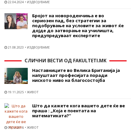
22.04.2024
ИЗДВОЈУВАМЕ
Бројот на новороденчиња е во
сериозен пад, без стратегии за
подобрување на условите за живот ќе
дојде до затворање на училишта,
предупредуваат експертите
21.08.2023
ИЗДВОЈУВАМЕ
СЛИЧНИ ВЕСТИ ОД FAKULTETI.MK
Наставниците во Велика Британија ја
напуштаат професијата поради
ниското ниво на благосостојба
19.11.2025
ЖИВОТ
Што да кажете кога вашето дете ќе ве
праша : „Која е поентата на
математиката?“
06.12.2016
ЖИВОТ