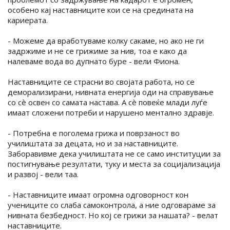
особено кај наставниците кои се на средината на
кариерата.
- Можеме да вработуваме колку сакаме, но ако не ги
задржиме и не се грижиме за нив, тоа е како да
налеваме вода во дупнато буре - вели Фиона.
Наставниците се страсни во својата работа, но се
деморализирани, нивната енергија оди на справување
со сè освен со самата настава. А сè повеќе млади луѓе
имаат сложени потреби и нарушено ментално здравје.
- Потребна е поголема грижа и поврзаност во
училиштата за децата, но и за наставниците.
Заборавивме дека училиштата не се само институции за
постигнување резултати, туку и места за социјализација
и развој - вели таа.
- Наставниците имаат огромна одговорност кон
учениците со слаба самоконтрола, а ние одговараме за
нивната безбедност. Но кој се грижи за нашата? - велат
наставниците.