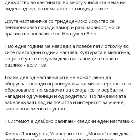
дежурство во кантината. Во многу училишта нема ни
видеонадзор, па нема доказ за инцидентите.
Друга наставничка со тридецениско искуство се
пензионирала поради замор и разочараност, но се
вратила по поплавите во Нов Јужен Велс.
- Во една година ме навредија повеќе пати отколку во
сите претходни години настава. Културата е мизогина,
но јас сè уште верувам дека наставниците прават
разлика - вели таа.
Голем дел од наставниците не можат јавно да
зборуваат поради ограничувања од министерството за
образование, но сведочат за секојдневни вербални
напади и од ученици и од родители. По пандемијата
забележуваат пад на почитта и интересот за учење,
како и зголемено отсуство.
- Системот е длабоко расипан - сведочи еден наставник.
Фиона Лонгмјур од Универзитетот „Монаш“ вели дека
проблемот со задржување на кадарот е огромен,