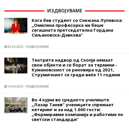
ИЗДВОЈУВАМЕ
Кога бев студент со Снежана Лупевска:
„Омилена професорка ни беше
сегашната претседателка Гордана
Сиљановска-Давкова“
02.05.2025
ИЗДВОЈУВАМЕ
Театрите надвор од Скопје немаат
свои објекти и се борат за термини -
Кумановскиот се реновира од 2021,
Струмичкиот се гради веќе 11 години
16.04.2025
ИЗДВОЈУВАМЕ
Во 4 кујни во средното училиште
„Лазар Танев“ учениците спремаат
кетеринг и за над 1.000 гости:
„Формиравме компанија и работиме по
светски стандарди“