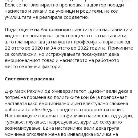
Велс се пензионирал по препорака на доктор поради
насилство и закани од ученици и родители, на кои
училиштата не реагирале соодветно.
Податоците на Австралискиот институт за наставници и
лидерство покажуваат дека процентот на наставници
што планираат да ја напуштат професијата пораснал од
22 отсто во 2020 на 34 отсто во 2022 година. Причините
се комплексни, но истражувањата покажуваат дека
емоционалниот товар и насилството на работното
место се клучни фактори.
Системот е расипан
Д-р Марк Рахими од Универзитетот „Дикин“ вели дека е
потребна промена во политиките кои ќе ја препознаат
наставата како емоционално и интелектуално сложена
работа и ќе обезбедат соодветна поддршка и почит.
Наставниците сведочат за физичко насилство, од удари,
туркање, плукање, навредување, дури до сексуално
вознемирување. Една наставничка вели дека група
момчиња опколиле жена во инвалидска количка на