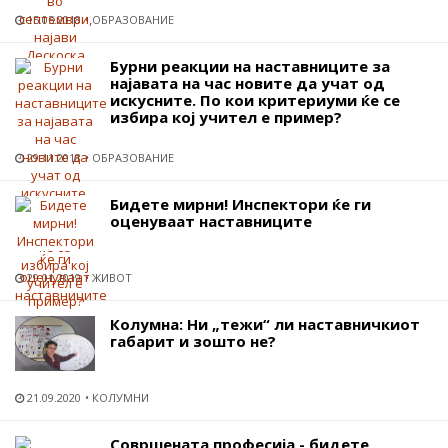
15.05.2018
ОБРАЗОВАНИЕ
Бурни реакции на наставниците за
најавата на час новите да учат од
искусните. По кои критериуми ќе се
избира кој учител е пример?
29.11.2018
ОБРАЗОВАНИЕ
Бидете мирни! Инспектори ќе ги
оценуваат наставниците
29.01.2019
ЖИВОТ
Колумна: Ни „тежи“ ли наставничкиот
габарит и зошто не?
21.09.2020
КОЛУМНИ
Совршената професија - бидете