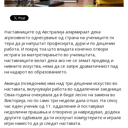
Наставниците од Австралија алармираат дека
агресивното однесување од страна на учениците ги
тера да ја напуштат професијата, дури и по децении
работа. И покрај тоа што владата конечно отвори
истрага за малтретирањето во училиштата,
наставниците велат дека ако не се земат предвид и
нивните искуства, нема да се запре драматичниот пад
на кадарот во образованието.
Аманда (псевдоним) има над три децении искуство во
наставата, вклучувајќи работа во оддалечени заедници.
Оваа година очекувала да ѝ биде лесно на замена во
Викторија, но по само три недели дала отказ. На секој
час еден ученик од 11. одделение ѝ поставувал
недолични прашања и отворено ја навредувал, додека
другите одбивале да ги исклучат компјутерите и играле
игри наместо да ја следат наставата.