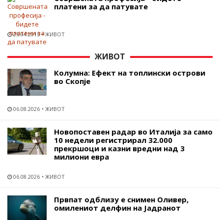
платени за да патувате
25.04.2015
ЖИВОТ
ЖИВОТ
Колумна: Ефект на топлински острови
во Скопје
06.08.2026
ЖИВОТ
Новопоставен радар во Италија за само
10 недели регистрирал 32.000
прекршоци и казни вредни над 3
милиони евра
06.08.2026
ЖИВОТ
Првпат одблизу е снимен Оливер,
омилениот делфин на Јадранот