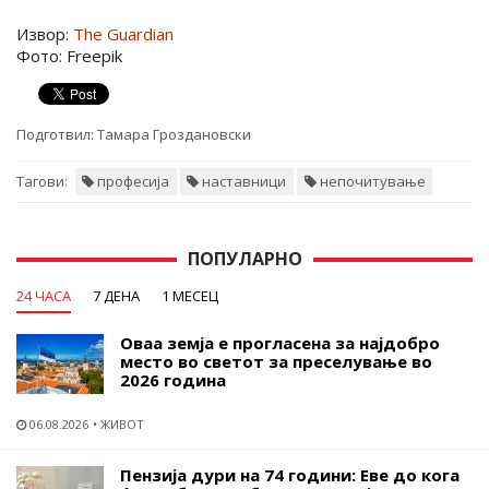
Извор:
The Guardian
Фото: Freepik
Подготвил:
Тамара Гроздановски
Тагови:
професија
наставници
непочитување
ПОПУЛАРНО
24 ЧАСА
7 ДЕНА
1 МЕСЕЦ
Оваа земја е прогласена за најдобро
место во светот за преселување во
2026 година
06.08.2026
ЖИВОТ
Пензија дури на 74 години: Еве до кога