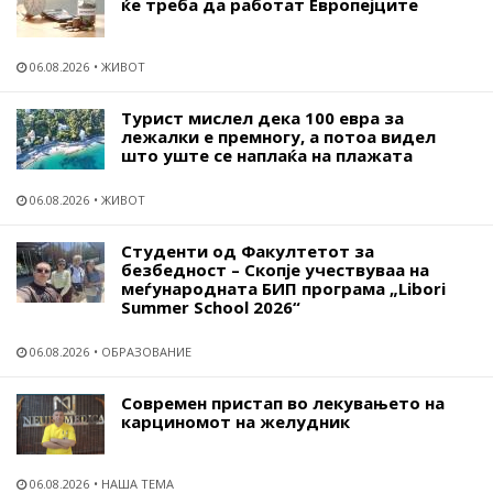
ќе треба да работат Европејците
06.08.2026
ЖИВОТ
Турист мислел дека 100 евра за
лежалки е премногу, а потоа видел
што уште се наплаќа на плажата
06.08.2026
ЖИВОТ
Студенти од Факултетот за
безбедност – Скопје учествуваа на
меѓународната БИП програма „Libori
Summer School 2026“
06.08.2026
ОБРАЗОВАНИЕ
Современ пристап во лекувањето на
карциномот на желудник
06.08.2026
НАША ТЕМА