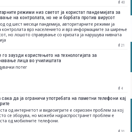
40
тарните режими низ светот ја користат пандемијата за
вање на контролата, но не и борбата против вирусот
од од шест месеци пандемија, авторитарните режими ја
а контролата врз населението и врз информациите за ширење
сот, но лошото справување со кризата ја нарушува нивната
ија
21
 го заузди користењето на технологијата за
навање лица во училиштата
увачки потег
4
 сака да ја ограничи употребата на паметни телефони кај
ерите
ста од интернетот и видеоигрите е сериозен проблем за кој
сто се зборува, но можеби најраспространет проблем е
ста од мобилните телефони.
31