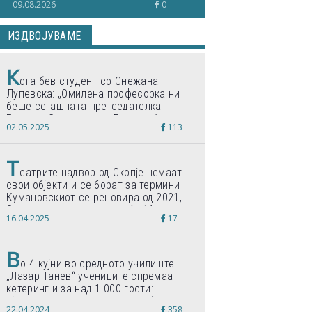
09.08.2026
0
студент на Медицина... Што
пишувавме неделава
ИЗДВОЈУВАМЕ
К
ога бев студент со Снежана
Лупевска: „Омилена професорка ни
беше сегашната претседателка
Гордана Сиљановска-Давкова“
02.05.2025
113
Т
еатрите надвор од Скопје немаат
свои објекти и се борат за термини -
Кумановскиот се реновира од 2021,
Струмичкиот се гради веќе 11 години
16.04.2025
17
В
о 4 кујни во средното училиште
„Лазар Танев“ учениците спремаат
кетеринг и за над 1.000 гости:
„Формиравме компанија и работиме
22.04.2024
358