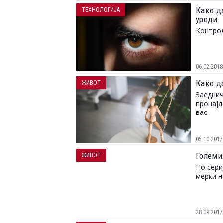
Како д
ТЕХНОЛОГИЈА
уреди
Контрол
06.02.2018
Како д
ЖИВОТ
Заеднич
пронајд
вас.
05.10.2017
Големи
ЖИВОТ
По сери
мерки н
28.09.2017