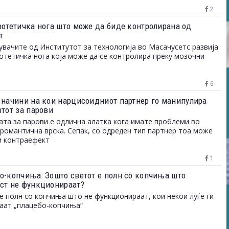
2
ротетичка нога што може да биде контролирана од
т
вачите од Институтот за технологија во Масачусетс развија
отетичка нога која може да се контролира преку мозочни
6
 начини на кои нарцисоидниот партнер го манипулира
втот за парови
ата за парови е одлична алатка кога имате проблеми во
романтична врска. Сепак, со одреден тип партнер тоа може
и контраефект
1
о-копчиња: Зошто светот е полн со копчиња што
ст не функционираат?
е полн со копчиња што не функционираат, кои некои луѓе ги
аат „плацебо-копчиња“