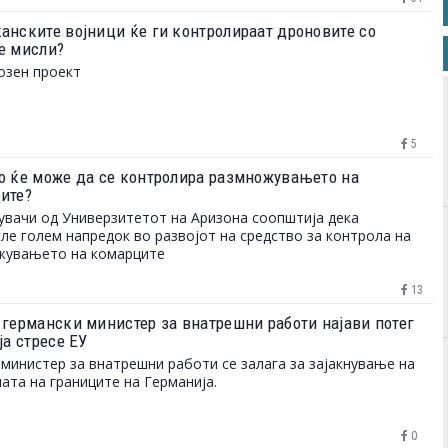
анските војници ќе ги контролираат дроновите со
е мисли?
озен проект
5
о ќе може да се контролира размножувањето на
ите?
вачи од Универзитетот на Аризона соопштија дека
ле голем напредок во развојот на средство за контрола на
жувањето на комарците
13
 германски министер за внатрешни работи најави потег
ја стресе ЕУ
министер за внатрешни работи се залага за зајакнување на
ата на границите на Германија.
0