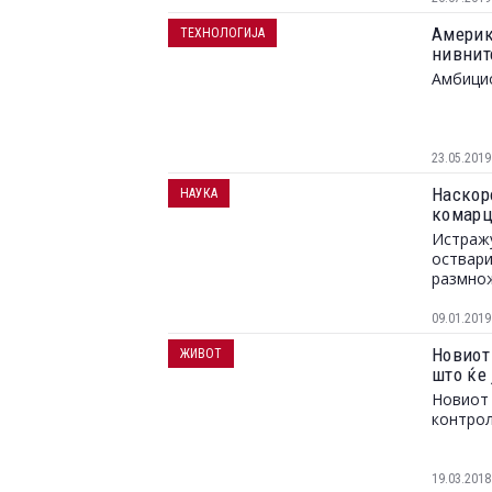
Америк
ТЕХНОЛОГИЈА
нивнит
Амбици
23.05.2019
Наскор
НАУКА
комарц
Истражу
оствари
размно
09.01.2019
Новиот
ЖИВОТ
што ќе 
Новиот 
контрол
19.03.2018