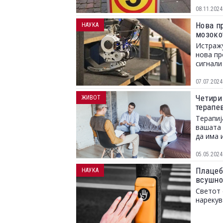
08.11.2024
Нова п
НАУКА
мозоко
Истражу
нова пр
сигнали
07.07.2024
Четири
ЖИВОТ
терапе
Терапиј
вашата 
да има 
05.05.2024
Плацеб
НАУКА
всушно
Светот 
нарекув