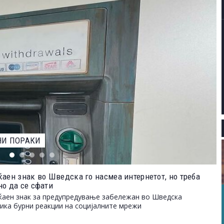
ЕВАРОТ ЗА НАЈДОБАР ФОТОГРАФ НА ДИВИОТ СВЕТ НА
ќаен знак во Шведска го насмеа интернетот, но треба
но да се сфати
аен знак за предупредување забележан во Шведска
ика бурни реакции на социјалните мрежи