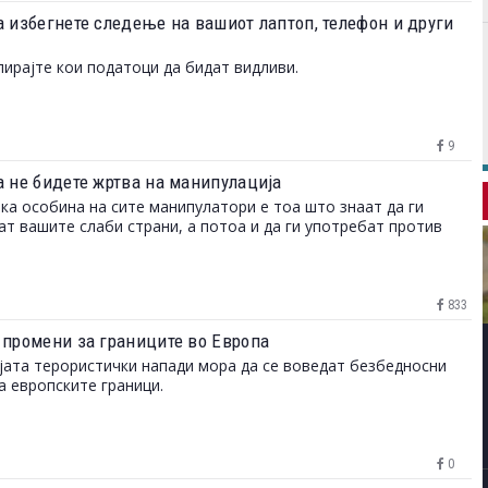
а избегнете следење на вашиот лаптоп, телефон и други
ирајте кои податоци да бидат видливи.
9
а не бидете жртва на манипулација
ка особина на сите манипулатори е тоа што знаат да ги
ат вашите слаби страни, а потоа и да ги употребат против
833
 промени за границите во Европа
јата терористички напади мора да се воведат безбедносни
а европските граници.
0