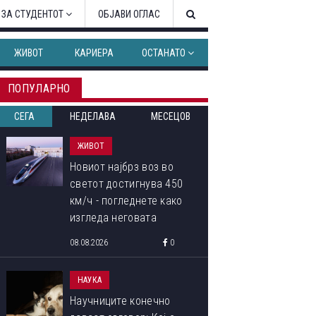
 ЗА СТУДЕНТОТ
ОБЈАВИ ОГЛАС
ЖИВОТ
КАРИЕРА
ОСТАНАТО
ПОПУЛАРНО
СЕГА
НЕДЕЛАВА
МЕСЕЦОВ
ЖИВОТ
Новиот најбрз воз во
светот достигнува 450
км/ч - погледнете како
изгледа неговата
внатрешност
08.08.2026
0
НАУКА
Научниците конечно