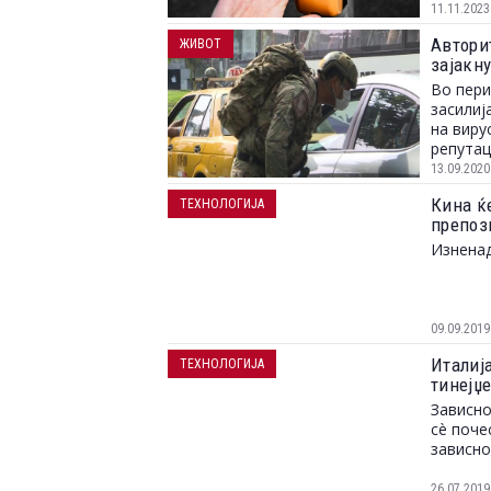
11.11.2023
Автори
ЖИВОТ
зајакну
Во пери
засилиј
на виру
репутац
13.09.2020
Кина ќе
ТЕХНОЛОГИЈА
препоз
Изненад
09.09.2019
Италија
ТЕХНОЛОГИЈА
тинејџ
Зависно
сè поче
зависно
26.07.2019