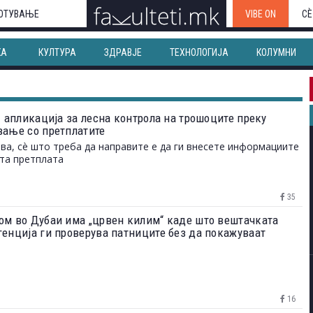
ОТУВАЊЕ
VIBE ON
СЀ
КА
КУЛТУРА
ЗДРАВЈЕ
ТЕХНОЛОГИЈА
КОЛУМНИ
- апликација за лесна контрола на трошоците преку
вање со претплатите
ва, сè што треба да направите е да ги внесете информациите
та претплата
35
ом во Дубаи има „црвен килим“ каде што вештачката
генција ги проверува патниците без да покажуваат
нти
16