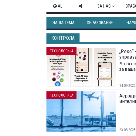
AL
ЗА НАС
ВРАБ
НАША ТЕМА
ОБРАЗОВАНИЕ
НАУ
КОНТРОЛА
„Реко“ 
ТЕХНОЛОГИЈА
управу
Во осно
за ваша
14.09.2025
Аеродр
ТЕХНОЛОГИЈА
интели
докуме
23.08.2025