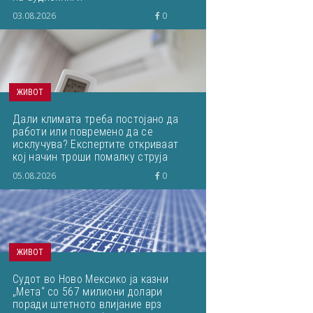
03.08.2026
0
ЖИВОТ
Дали климата треба постојано да
работи или повремено да се
исклучува? Експертите откриваат
кој начин троши помалку струја
05.08.2026
0
ЖИВОТ
Судот во Ново Мексико ја казни
„Мета“ со 567 милиони долари
поради штетното влијание врз