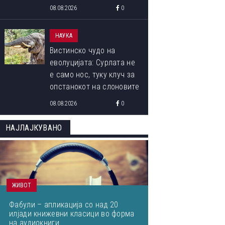
08.08.2026
0
НАУКА
Вистинско чудо на
еволуцијата: Сурлата не
е само нос, туку клуч за
опстанокот на слоновите
08.08.2026
0
ОВА СЕ ПОБЕДНИЧКИТЕ ФОТОГРАФИИ ОД МЕЃУНАРОДНИОТ
НАЈЛАЈКУВАНО
ФОТОГРАФИЈА ОД ПРИРОДАТА ЗА 2023 ГОДИНА
ЖИВОТ
Фабули – апликација со над 20
илјади книжевни класици во форма
на аудиокниги