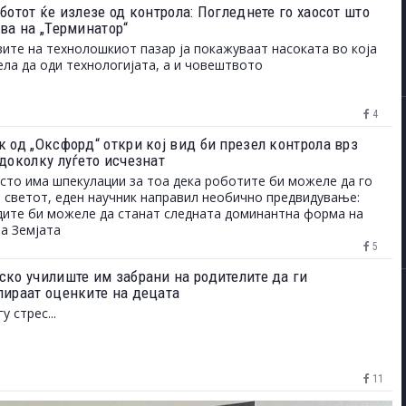
ботот ќе излезе од контрола: Погледнете го хаосот што
ува на „Терминатор“
ите на технолошкиот пазар ја покажуваат насоката во која
ла да оди технологијата, а и човештвото
4
к од „Оксфорд“ откри кој вид би презел контрола врз
 доколку луѓето исчезнат
сто има шпекулации за тоа дека роботите би можеле да го
 светот, еден научник направил необично предвидување:
ите би можеле да станат следната доминантна форма на
а Земјата
5
ско училиште им забрани на родителите да ги
лираат оценките на децата
у стрес...
11