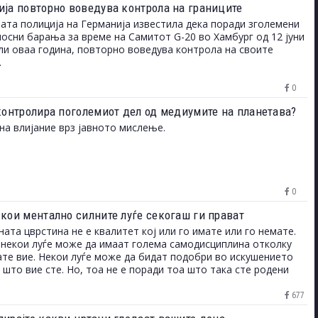
ија повторно воведува контрола на границите
ата полиција на Германија известила дека поради зголемени
осни барања за време на Самитот G-20 во Хамбург од 12 јуни
ули оваа година, повторно воведува контрола на своите
.
0
 контролира поголемиот дел од медиумите на планетава?
на влијание врз јавното мислење.
0
 кои ментално силните луѓе секогаш ги прават
ата цврстина не е квалитет кој или го имате или го немате.
 некои луѓе може да имаат голема самодисциплина отколку
те вие. Некои луѓе може да бидат подобри во искушението
 што вие сте. Но, тоа не е поради тоа што така сте родени
 постојат начини за развивање на менталната цврстина и
 корист кога ви е важно да ја искористите.
677