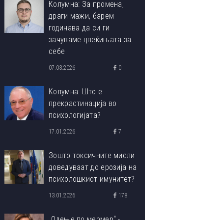
Колумна: За промена,
драги мажи, барем
годинава да си ги
зачуваме цвеќињата за
себе
07.03.2026
0
Колумна: Што е
прекрастинација во
психологијата?
17.01.2026
7
Зошто токсичните мисли
доведуваат до ерозија на
психолошкиот имунитет?
13.01.2026
178
„Одење по мермер“ -