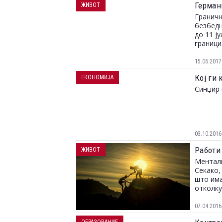
Герман
ЖИВОТ
Граничн
безбедн
до 11 ј
граници
15.06.2017
Кој ги
ЕКОНОМИЈА
Синџир 
03.10.2016
Работи
ЖИВОТ
Менталн
Секако,
што има
отколку
бидејќи
нејзина
07.04.2016