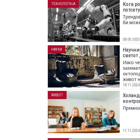
Кога ро
ТЕХНОЛОГИЈА
потсет
Трендов
би може
08.05.2025
Научни
НАУКА
светот
Иако че
заземат
октопод
живот н
18.11.2024
Холанд
ЖИВОТ
контро
Премног
11.11.2024