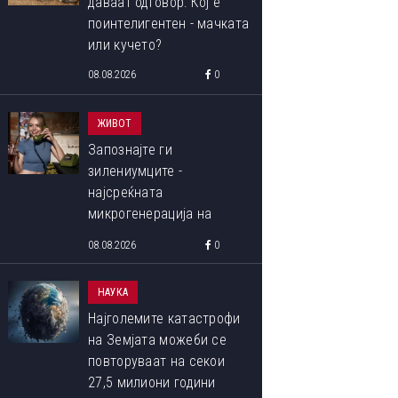
даваат одговор: Кој е
поинтелигентен - мачката
или кучето?
08.08.2026
0
ЖИВОТ
Запознајте ги
зилениумците -
најсреќната
микрогенерација на
пазарот на труд, родени
08.08.2026
0
меѓу 1993 и 1998 година
НАУКА
Најголемите катастрофи
на Земјата можеби се
повторуваат на секои
27,5 милиони години