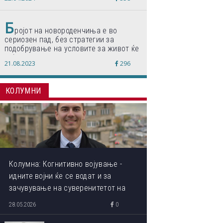
по светски стандарди“
Б
ројот на новороденчиња е во
сериозен пад, без стратегии за
подобрување на условите за живот ќе
дојде до затворање на училишта,
21.08.2023
296
предупредуваат експертите
КОЛУМНИ
Колумна: Когнитивно војување -
идните војни ќе се водат и за
зачувување на суверенитетот на
сопствениот ум
28.05.2026
0