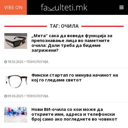
VIBE ON
ТАГ: ОЧИЛА
„Мета“ сака да воведе функција за
препознавање лица во паметните
очила: Дали треба да бидеме
загрижени?
18.02.2026
ТЕХНОЛОГИЈА
Фински стартап го менува начинот на
кој го гледаме светот
09.06.2025
ТЕХНОЛОГИЈА
Нови ВИ-очила со кои може да
откриете име, адреса и телефонски
број само ако погледнете во човекот