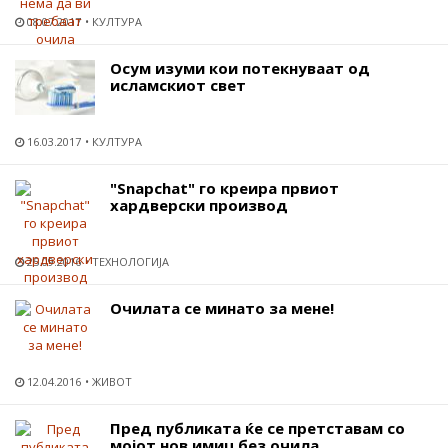
08.07.2017
КУЛТУРА
Осум изуми кои потекнуваат од
исламскиот свет
16.03.2017
КУЛТУРА
"Snapchat" го креира првиот
хардверски производ
25.09.2016
ТЕХНОЛОГИЈА
Очилата се минато за мене!
12.04.2016
ЖИВОТ
Пред публиката ќе се претставам со
мојот нов имиџ без очила