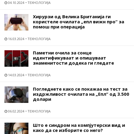
04.10.2024
ТЕХНОЛОГИЈА
Хирурзи од Велика Британија ги
користеле очилата „епл вижн про“ за
помош при операција
16.03.2024
ТЕХНОЛОГИЈА
Паметни очила за сонце
идентификуваат и опишуваат
знаменитости додека ги гледате
14.03.2024
ТЕХНОЛОГИЈА
Погледнете како се покажаа на тест за
издржливост очилата на „Епл“ од 3.500
долари
06.02.2024
ТЕХНОЛОГИЈА
Што е синдром на компјутерски вид и
како да се изборите со него?