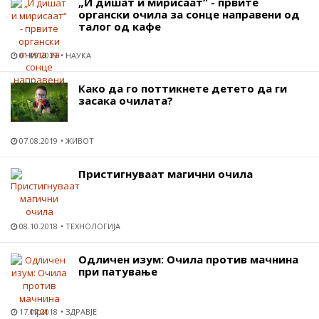
„И дишат и мирисаат“ - првите
органски очила за сонце направени од
талог од кафе
01.09.2019
НАУКА
Како да го поттикнете детето да ги
засака очилата?
07.08.2019
ЖИВОТ
Пристигнуваат магични очила
08.10.2018
ТЕХНОЛОГИЈА
Одличен изум: Очила против мачнина
при патување
17.07.2018
ЗДРАВЈЕ