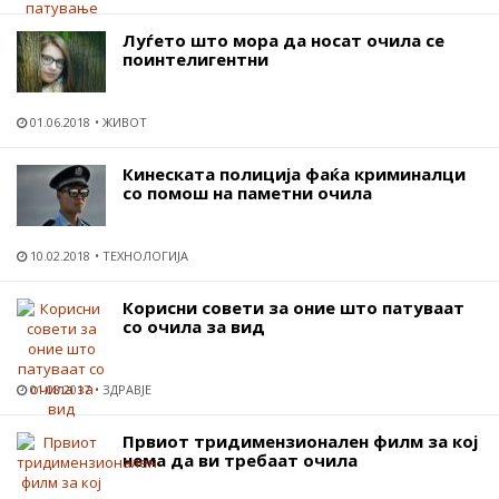
Луѓето што мора да носат очила се
поинтелигентни
01.06.2018
ЖИВОТ
Кинеската полиција фаќа криминалци
со помош на паметни очила
10.02.2018
ТЕХНОЛОГИЈА
Корисни совети за оние што патуваат
со очила за вид
01.08.2017
ЗДРАВЈЕ
Првиот тридимензионален филм за кој
нема да ви требаат очила