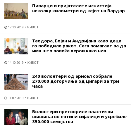
Пиварци и пријателите исчистија
неколку километри од кејот на Вардар
17.10.2019
ЖИВОТ
Теодора, Бојан и Андријана како деца
го победиле ракот. Сега помагаат за да
има што повеќе херои како нив
14.10.2019
ЖИВОТ
240 волонтери од Брисел собрале
270.000 догорчиња од цигари за три
часа
31.07.2019
ЖИВОТ
Волонтери претвориле пластични
шишиња во евтини сијалици и усреќиле
350.000 семејства