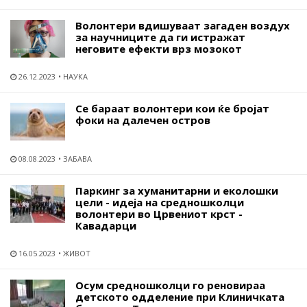
Волонтери вдишуваат загаден воздух
за научниците да ги истражат
неговите ефекти врз мозокот
26.12.2023
НАУКА
Се бараат волонтери кои ќе бројат
фоки на далечен остров
08.08.2023
ЗАБАВА
Паркинг за хуманитарни и еколошки
цели - идеја на средношколци
волонтери во Црвениот крст -
Кавадарци
16.05.2023
ЖИВОТ
Осум средношколци го реновираа
детското одделение при Клиничката