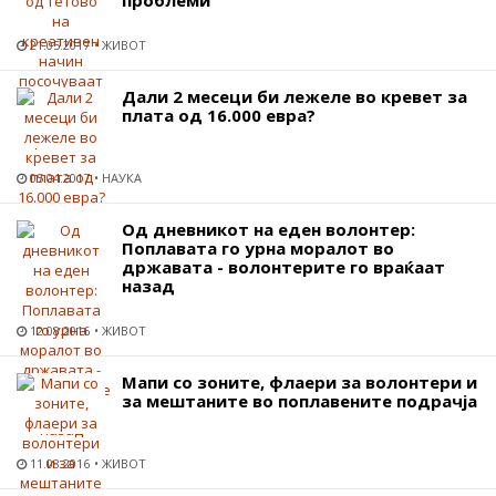
проблеми
21.05.2017
ЖИВОТ
Дали 2 месеци би лежеле во кревет за
плата од 16.000 евра?
05.04.2017
НАУКА
Од дневникот на еден волонтер:
Поплавата го урна моралот во
државата - волонтерите го враќаат
назад
12.08.2016
ЖИВОТ
Мапи со зоните, флаери за волонтери и
за мештаните во поплавените подрачја
11.08.2016
ЖИВОТ