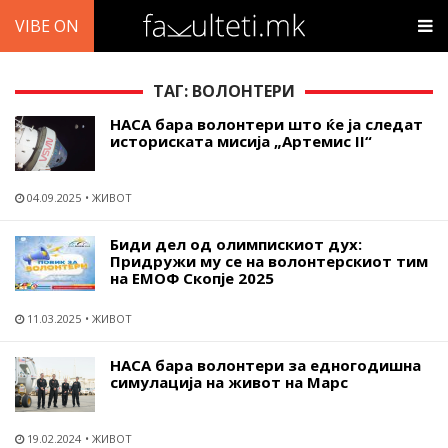
VIBE ON
ТАГ: ВОЛОНТЕРИ
НАСА бара волонтери што ќе ја следат
историската мисија „Артемис II“
04.09.2025
ЖИВОТ
Биди дел од олимпискиот дух:
Придружи му се на волонтерскиот тим
на ЕМОФ Скопје 2025
11.03.2025
ЖИВОТ
НАСА бара волонтери за едногодишна
симулација на живот на Марс
19.02.2024
ЖИВОТ