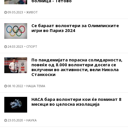
болница - Тетово
09.05.2023
ЖИВОТ
Се бараат волонтери за Олимписките
игри во Париз 2024
24.03.2023
СПОРТ
По пандемијата порасна солидарноста,
повеќе од 8.000 волонтери досега се
вклучени во активности, вели Никола
Станкоски
08.10.2022
НАША ТЕМА
НАСА бара волонтери кои ќе поминат 8
месеци во целосна изолација
23.05.2020
НАУКА