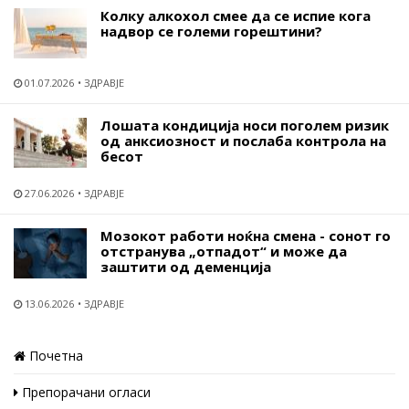
Колку алкохол смее да се испие кога
надвор се големи горештини?
01.07.2026
ЗДРАВЈЕ
Лошата кондиција носи поголем ризик
од анксиозност и послаба контрола на
бесот
27.06.2026
ЗДРАВЈЕ
Мозокот работи ноќна смена - сонот го
отстранува „отпадот“ и може да
заштити од деменција
13.06.2026
ЗДРАВЈЕ
Почетна
Препорачани огласи