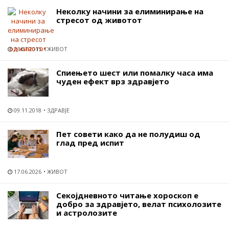
Неколку начини за елиминирање на
стресот од животот
26.07.2015
ЖИВОТ
Спиењето шест или помалку часа има
чуден ефект врз здравјето
09.11.2018
ЗДРАВЈЕ
Пет совети како да не полудиш од
глад пред испит
17.06.2026
ЖИВОТ
Секојдневното читање хороскоп е
добро за здравјето, велат психолозите
и астролозите