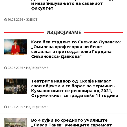
и незапишувањето на саканиот
факултет
10.08.2026
ЖИВОТ
ИЗДВОЈУВАМЕ
Кога бев студент со Снежана Лупевска:
„Омилена професорка ни беше
сегашната претседателка Гордана
Сиљановска-Давкова“
02.05.2025
ИЗДВОЈУВАМЕ
Театрите надвор од Скопје немаат
свои објекти и се борат за термини -
Кумановскиот се реновира од 2021,
Струмичкиот се гради веќе 11 години
16.04.2025
ИЗДВОЈУВАМЕ
Во 4 кујни во средното училиште
„Лазар Танев“ учениците спремаат