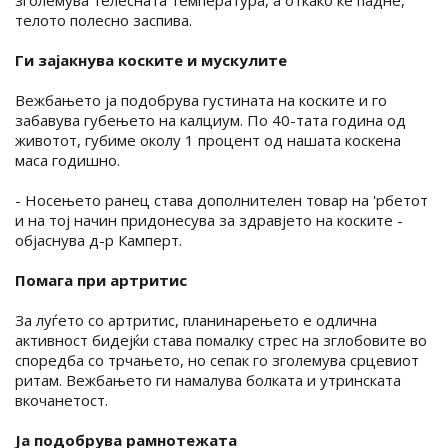
телото полесно заспива.
Ги зајакнува коските и мускулите
Вежбањето ја подобрува густината на коските и го
забавува губењето на калциум. По 40-тата година од
животот, губиме околу 1 процент од нашата коскена
маса годишно.
- Носењето ранец става дополнителен товар на 'рбетот
и на тој начин придонесува за здравјето на коските -
објаснува д-р Камперт.
Помага при артритис
За луѓето со артритис, планинарењето е одлична
активност бидејќи става помалку стрес на зглобовите во
споредба со трчањето, но сепак го зголемува срцевиот
ритам. Вежбањето ги намалува болката и утринската
вкочанетост.
Ја подобрува рамнотежата