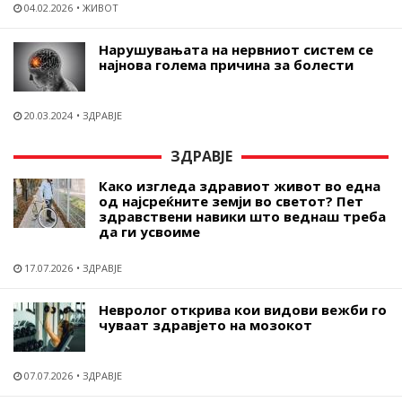
04.02.2026
ЖИВОТ
Нарушувањата на нервниот систем се
најнова голема причина за болести
20.03.2024
ЗДРАВЈЕ
ЗДРАВЈЕ
Како изгледа здравиот живот во една
од најсреќните земји во светот? Пет
здравствени навики што веднаш треба
да ги усвоиме
17.07.2026
ЗДРАВЈЕ
Невролог открива кои видови вежби го
чуваат здравјето на мозокот
07.07.2026
ЗДРАВЈЕ