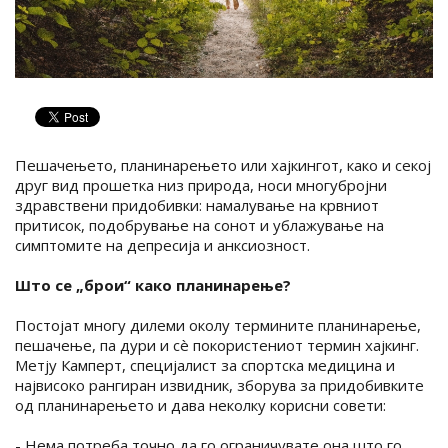
Пешачењето, планинарењето или хајкингот, како и секој
друг вид прошетка низ природа, носи многубројни
здравствени придобивки: намалување на крвниот
притисок, подобрување на сонот и ублажување на
симптомите на депресија и анксиозност.
Што се „брои“ како планинарење?
Постојат многу дилеми околу термините планинарење,
пешачење, па дури и сè покористениот термин хајкинг.
Метју Камперт, специјалист за спортска медицина и
највисоко рангиран извидник, зборува за придобивките
од планинарењето и дава неколку корисни совети:
- Нема потреба точно да го ограничувате она што го