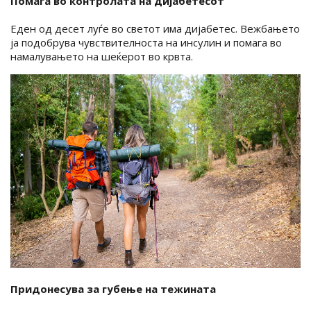
Помага во контролата на дијабетесот
Еден од десет луѓе во светот има дијабетес. Вежбањето
ја подобрува чувствителноста на инсулин и помага во
намалувањето на шеќерот во крвта.
Придонесува за губење на тежината