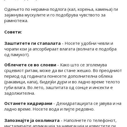
Одењето по нерамна подлога (кал, корења, камења) ги
зајакнува мускулите и го подобрува чувството за
рамнотежа.
Совети:
Заштитете ги стапалата
- Носете удобни чевли и
чорапи кои ја апсорбираат влагата (волната е подобра
од памукот).
Облечете се во слоеви
- Како што се зголемува
срцевиот ритам, може да ви стане жешко. Во преодниот
период од годината понесете дополнителна облека
(ракавици, капа), бидејќи дури и во ладно време телото
губи влага. Во лето, заштитата од сонце и инсекти е
задолжителна.
Останете хидрирани
- Дехидратацијата се јавува и на
ладно време. Носете вода и пијте редовно.
Запознајте ја околината
- Наполнете го телефонот,
инсталирајте апликација за навигација и известете ги