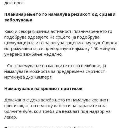
докторот.
Планинарењето го намалува ризикот од срцеви
заболувања
Како и секоја физичка активност, планинарењето го
подобрува здравјето на срцето. Ја подобрува
циркулацијата и го зајакнува срцевиот мускул. Според
истражувањата, се препорачува најмалку 150 минути
умерено вежбање неделно.
- Со зголемување на капацитетот за вежбање, ја
намалувате можноста за предвремена смртност -
истакнува д-р Камперт.
Намалување на крвниот притисок
Докажано е дека вежбањето го намалува крвниот
притисок, а тоа е многу важно и за здравите и за
болните луѓе, кои треба да вежбаат под надзор на
лекар.