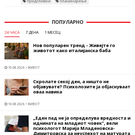
придобивки
планинарење
ПОПУЛАРНО
24 ЧАСА
7 ДЕНА
1 МЕСЕЦ
Нов популарен тренд - Живејте го
животот како италијанска баба
10.08.2026
ЖИВОТ
Скролате секој ден, а ништо не
објавувате? Психолозите ја објаснуваат
оваа навика
10.08.2026
ЖИВОТ
„Еден пад не ја определува вредноста и
иднината на младиот човек“, вели
психологот Марија Младеновска-
Димитровска за неуспехот на матурата