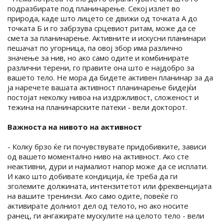
подразбирате под планинарење. Секој излет во
природа, каде што лицето се движи од точката А до
точката Б и го забрзува срцевиот ритам, може да се
смета за планинарење. Активните и искусни планинари
пешачат по угорница, па овој збор има различно
значење за нив, но ако само одите и комбинирате
различни терени, го правите она што е најдобро за
вашето тело. Не мора да бидете активен планинар за да
ја наречете вашата активност планинарење бидејќи
постојат неколку нивоа на издржливост, сложеност и
тежина на планинарските патеки - вели докторот.
Важноста на нивото на активност
- Колку брзо ќе ги почувствувате придобивките, зависи
од вашето моментално ниво на активност. Ако сте
неактивни, дури и најмалиот напор може да се исплати.
И како што добивате кондиција, ќе треба да ги
зголемите должината, интензитетот или фреквенцијата
на вашите тренинзи. Ако само одите, повеќе го
активирате долниот дел од телото, но ако носите
ранец, ги ангажирате мускулите на целото тело - вели