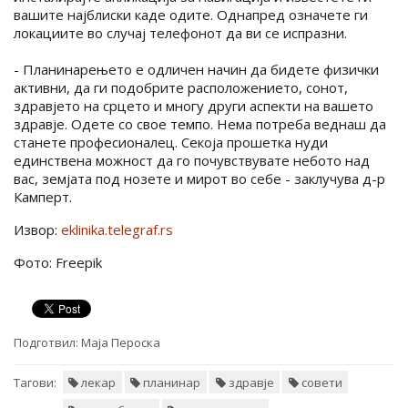
вашите најблиски каде одите. Однапред означете ги
локациите во случај телефонот да ви се испразни.
- Планинарењето е одличен начин да бидете физички
активни, да ги подобрите расположението, сонот,
здравјето на срцето и многу други аспекти на вашето
здравје. Одете со свое темпо. Нема потреба веднаш да
станете професионалец. Секоја прошетка нуди
единствена можност да го почувствувате небото над
вас, земјата под нозете и мирот во себе - заклучува д-р
Камперт.
Извор:
eklinika.telegraf.rs
Фото: Freepik
Подготвил:
Маја Пероска
Тагови:
лекар
планинар
здравје
совети