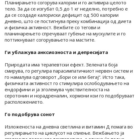
Планирањето согорува калории и го активира целото
тело. За да се изгубат 0,5 до 1 кг неделно, потребно е
да се создаде калориски дефицит од 500 калории
дневно, што се постигнува преку комбинација од диета
и физичка активност. Вежбите со тегови и
планинарењето спречуваат губење на мускулите и го
поттикнуваат согорувањето на мастите.
Ги ублажува анксиозноста и депресијата
Природата има терапевтски ефект. Зелената боја
смирува, го регулира парасимпатичкиот нервен систем и
го намалува одговорот „бори се или бегај“. Исто така,
физичката активност го стимулира ослободувањето на
ендорфини и ја зголемува чувствителноста на
серотонин и норадреналин, хормони кои го подобруваат
расположението.
Го подобрува сонот
Изложеноста на дневна светлина и витамин Д помага во
регулирањето на циклусот на спиење. Вежбањето ја
зголемува телесната температура, а откако ќе падне,