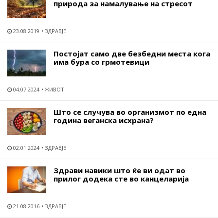
природа за намалување на стресот
23.08.2019
ЗДРАВЈЕ
Постојат само две безбедни места кога
има бура со грмотевици
04.07.2024
ЖИВОТ
Што се случува во организмот по една
година веганска исхрана?
02.01.2024
ЗДРАВЈЕ
Здрави навики што ќе ви одат во
прилог додека сте во канцеларија
21.08.2016
ЗДРАВЈЕ