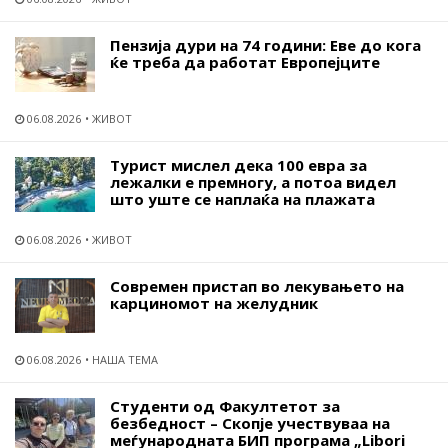
Пензија дури на 74 години: Еве до кога
ќе треба да работат Европејците
06.08.2026
ЖИВОТ
Турист мислел дека 100 евра за
лежалки е премногу, а потоа видел
што уште се наплаќа на плажата
06.08.2026
ЖИВОТ
Современ пристап во лекувањето на
карциномот на желудник
06.08.2026
НАША ТЕМА
Студенти од Факултетот за
безбедност – Скопје учествуваа на
меѓународната БИП програма „Libori