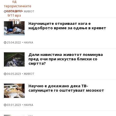
02.09.2016
ЖИВОТ
Научниците откриваат кога е
најдоброто време за одење в кревет
25.04.2022
НАУКА
Дали навистина животот поминува
пред очи при искуства блиски со
смртта?
06.05.2023
ЖИВОТ
Научно е докажано дека ТВ-
сапуниците го оштетуваат мозокот
03.01.2023
НАУКА