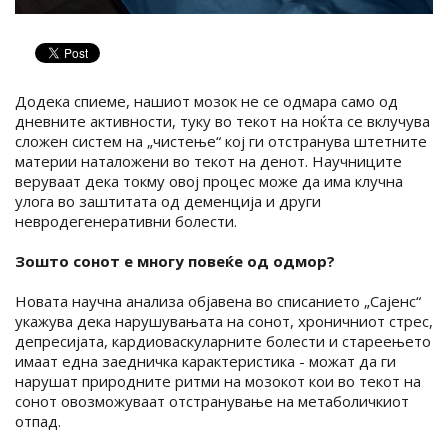
Додека спиеме, нашиот мозок не се одмара само од
дневните активности, туку во текот на ноќта се вклучува
сложен систем на „чистење“ кој ги отстранува штетните
материи наталожени во текот на денот. Научниците
веруваат дека токму овој процес може да има клучна
улога во заштитата од деменција и други
невродегенеративни болести.
Зошто сонот е многу повеќе од одмор?
Новата научна анализа објавена во списанието „Сајенс“
укажува дека нарушувањата на сонот, хроничниот стрес,
депресијата, кардиоваскуларните болести и стареењето
имаат една заедничка карактеристика - можат да ги
нарушат природните ритми на мозокот кои во текот на
сонот овозможуваат отстранување на метаболичкиот
отпад.