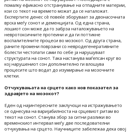
помалку ефикасно отстранување на отпадните материи,
кои со текот на времето можат да се наталожат.
Експертите денес сè повеќе зборуваат за двонасочната
врска меѓу сонот и деменцијата. Од една страна,
лошиот сон може да го забрза наталожувањето на
невротоксичните протеини и да ги поттикне
воспалителните процеси во мозокот. Од друга страна,
раните промени поврзани со невродегенеративните
болести честопати сами по себе ја нарушуваат
структурата на сонот. Такa настанува маѓепсан круг во
кој нарушениот сон дополнително ги влошува
процесите што водат до изумирање на мозочните
клетки.
Отчукувањата на срцето како нов показател за
здравјето на мозокот?
Еден од најинтересните заклучоци на истражувањето
се однесува на варијабилноста на срцевиот ритам во
текот на сонот. Станува збор за ситни разлики во
временскиот интервал меѓу две последователни
отчукувања на срцето. Научниците забележаа дека овој