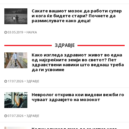
Сакате вашиот мозок да работи супер
и кога ќе бидете стари? Почнете да
размислувате како деца!
03.05.2019
НАУКА
ЗДРАВЈЕ
Како изгледа здравиот живот во една
од најсреќните земји во светот? Пет
здравствени навики што веднаш треба
да ги усвоиме
17.07.2026
ЗДРАВЈЕ
Невролог открива кои видови вежби го
чуваат здравјето на мозокот
07.07.2026
ЗДРАВЈЕ
Колку алкохол смее да се испие кога