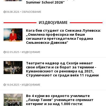
Summer School 2026“
06.08.2026
ОБРАЗОВАНИЕ
ИЗДВОЈУВАМЕ
Кога бев студент со Снежана Лупевска:
„Омилена професорка ни беше
сегашната претседателка Гордана
Сиљановска-Давкова“
02.05.2025
ИЗДВОЈУВАМЕ
Театрите надвор од Скопје немаат
свои објекти и се борат за термини -
Кумановскиот се реновира од 2021,
Струмичкиот се гради веќе 11 години
16.04.2025
ИЗДВОЈУВАМЕ
Во 4 кујни во средното училиште
„Лазар Танев“ учениците спремаат
кетеринг и за над 1.000 гости: