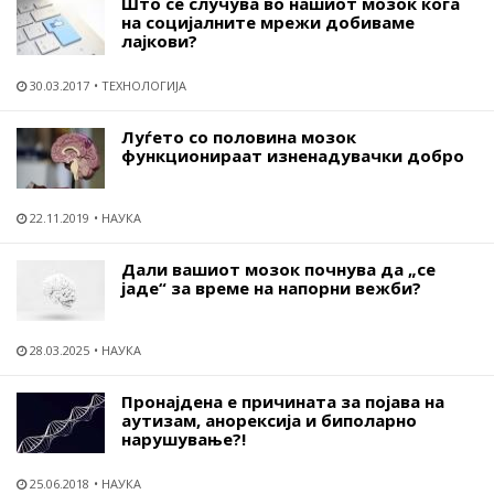
Што се случува во нашиот мозок кога
на социјалните мрежи добиваме
лајкови?
30.03.2017
ТЕХНОЛОГИЈА
Луѓето со половина мозок
функционираат изненадувачки добро
22.11.2019
НАУКА
Дали вашиот мозок почнува да „се
јаде“ за време на напорни вежби?
28.03.2025
НАУКА
Пронајдена е причината за појава на
аутизам, анорексија и биполарно
нарушување?!
25.06.2018
НАУКА