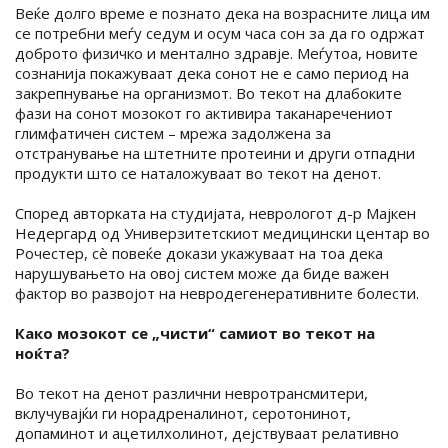
Веќе долго време е познато дека на возрасните лица им
се потребни меѓу седум и осум часа сон за да го одржат
доброто физичко и ментално здравје. Меѓутоа, новите
сознанија покажуваат дека сонот не е само период на
закрепнување на организмот. Во текот на длабоките
фази на сонот мозокот го активира таканаречениот
глимфатичен систем – мрежа задолжена за
отстранување на штетните протеини и други отпадни
продукти што се наталожуваат во текот на денот.
Според авторката на студијата, неврологот д-р Мајкен
Недергард од Универзитетскиот медицински центар во
Рочестер, сè повеќе докази укажуваат на тоа дека
нарушувањето на овој систем може да биде важен
фактор во развојот на невродегенеративните болести.
Како мозокот се „чисти“ самиот во текот на
ноќта?
Во текот на денот различни невротрансмитери,
вклучувајќи ги норадреналинот, серотонинот,
допаминот и ацетилхолинот, дејствуваат релативно