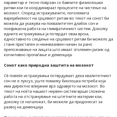
параметар е тесно поврзан со бавните физиолошки
ритми кои ги координираат процесите на чистење на
мозокот. Според истражувачите, поголемата
варијабилност на срцевиот ритам во текот на сонот би
можела да укажува на поквалитетен длабок сон и
поефикасна работа на глимфатичниот систем. Доколку
идните истражувања ја потврдат оваа врска,
едноставното следење на срцевиот ритам би можело да
стане пристапен и неинвазивен начин за рано
препознавање на лицата што имаат зголемен ризик од
когнитивно пропаѓање и деменција.
Сонот како природна заштита на мозокот
Сè повеќе истражувања потврдуваат дека квалитетниот
сон не е луксуз, уште помалку биолошка потреба која
има директно влијание врз здравјето на мозокот. Во
текот на ноќта нашиот нервен систем врши сложена
работа на отстранување на штетните материи кои,
доколку се наталожат, би можеле да придонесат за
развој на деменција.