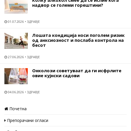
надвор се големи горештини?
01.07.2026
ЗДРАВЈЕ
Лошата кондиција носи поголем ризик
од анксиозност и послаба контрола на
бесот
27.06.2026
ЗДРАВЈЕ
Онколози советуваат да ги исфрлите
овие кујнски садови
04.06.2026
ЗДРАВЈЕ
Почетна
Препорачани огласи