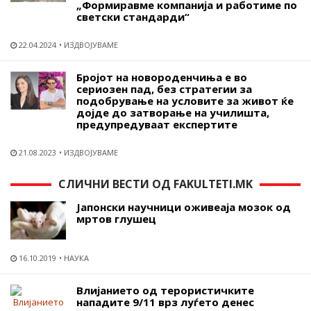
„Формиравме компанија и работиме по
светски стандарди“
22.04.2024
ИЗДВОЈУВАМЕ
Бројот на новороденчиња е во
сериозен пад, без стратегии за
подобрување на условите за живот ќе
дојде до затворање на училишта,
предупредуваат експертите
21.08.2023
ИЗДВОЈУВАМЕ
СЛИЧНИ ВЕСТИ ОД FAKULTETI.MK
Јапонски научници оживеаја мозок од
мртов глушец
16.10.2019
НАУКА
Влијанието од терористичките
нападите 9/11 врз луѓето денес