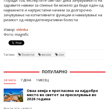
Поради тоа, експертите сметаат дека зачувувањето на
здравите навики за спиење би можело да биде еден од
најважните и најпристапни начини за долгорочно
зачувување на когнитивните функции и намалување на
ризикот од невродегенеративни болести.
Извор:
eklinika
Фото: magnific
Тагови:
болести
мозок
сон
ПОПУЛАРНО
24 ЧАСА
7 ДЕНА
1 МЕСЕЦ
Оваа земја е прогласена за најдобро
место во светот за преселување во
2026 година
06.08.2026
ЖИВОТ