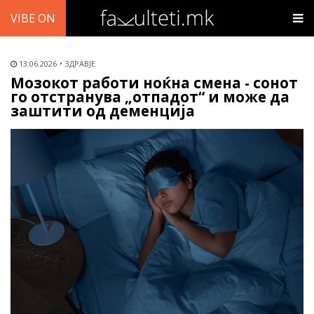
VIBE ON
13.06.2026
ЗДРАВЈЕ
Мозокот работи ноќна смена - сонот
го отстранува „отпадот“ и може да
заштити од деменција