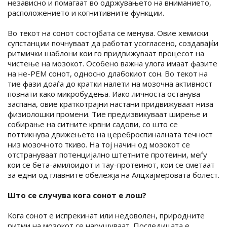
независно и помагаат во одржувањето на вниманието,
расположението и когнитивните функции.
Во текот на сонот состојбата се менува. Овие хемиски
супстанции почнуваат да работат усогласено, создавајќи
ритмички шаблони кои го придвижуваат процесот на
чистење на мозокот. Особено важна улога имаат фазите
на не-РЕМ сонот, односно длабокиот сон. Во текот на
тие фази доаѓа до кратки налети на мозочна активност
познати како микробудења. Иако личноста останува
заспана, овие краткотрајни настани придвижуваат низа
физиолошки промени. Тие предизвикуваат ширење и
собирање на ситните крвни садови, со што се
поттикнува движењето на цереброспиналната течност
низ мозочното ткиво. На тој начин од мозокот се
отстрануваат потенцијално штетните протеини, меѓу
кои се бета-амилоидот и тау-протеинот, кои се сметаат
за едни од главните обележја на Алцхајмеровата болест.
Што се случува кога сонот е лош?
Кога сонот е испрекинат или недоволен, природните
ритми на мозокот се нарушуваат. Последицата е