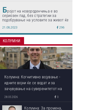
Б
ројот на новороденчиња е во
сериозен пад, без стратегии за
подобрување на условите за живот ќе
дојде до затворање на училишта,
21.08.2023
296
предупредуваат експертите
КОЛУМНИ
Колумна: Когнитивно војување -
идните војни ќе се водат и за
зачувување на суверенитетот на
сопствениот ум
28.05.2026
0
Колумна: За промена,