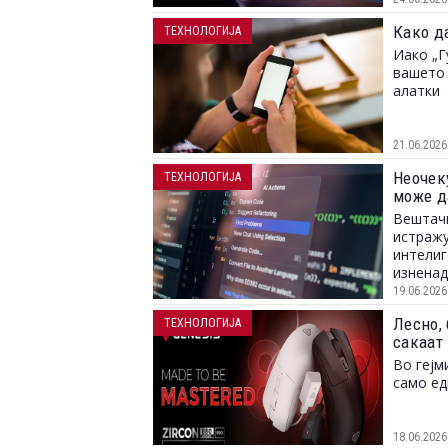
Како д
ТЕХНОЛОГИЈА
Иако „Г
вашето 
алатки
21.06.2026
Неочек
ТЕХНОЛОГИЈА
може д
Вештачк
истражу
интелиг
изненад
размисл
19.06.2026
Лесно, 
ТЕХНОЛОГИЈА
сакаат
Во гејм
само е
18.06.2026