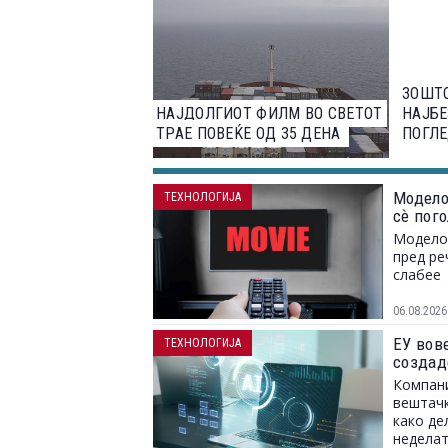
ЗОШТ
НАЈДОЛГИОТ ФИЛМ ВО СВЕТОТ
НАЈБЕ
ТРАЕ ПОВЕЌЕ ОД 35 ДЕНА
ПОГЛЕ
Модело
ТЕХНОЛОГИЈА
сѐ пог
Моделот
пред ре
слабее
06.08.2026
ЕУ вов
ТЕХНОЛОГИЈА
создад
Компани
вештачк
како де
неделат