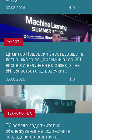
07.08.2026
0
ЖИВОТ
Димитар Пешевски учествуваше на
летна школа во „Колумбија“ со 200
експерти вклучени во развојот на
ВИ: „Знаењето од водечките
светски ВИ-истражувачи ќе им го
05.08.2026
0
пренесам на студентите“
ТЕХНОЛОГИЈА
ЕУ воведе задолжително
обележување на содржините
создадени со вештачка