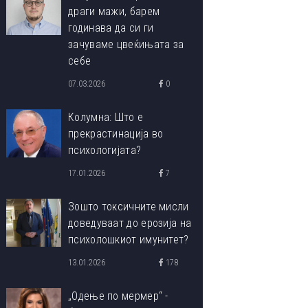
драги мажи, барем
годинава да си ги
зачуваме цвеќињата за
себе
07.03.2026
0
Колумна: Што е
прекрастинација во
психологијата?
17.01.2026
7
Зошто токсичните мисли
доведуваат до ерозија на
психолошкиот имунитет?
13.01.2026
178
„Одење по мермер“ -