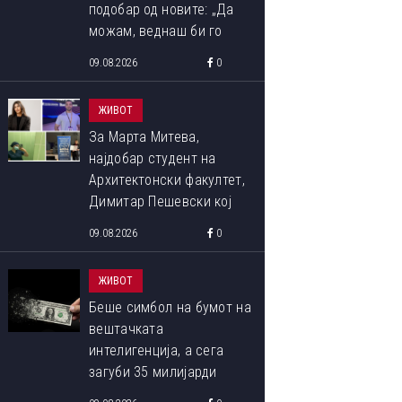
подобар од новите: „Да
можам, веднаш би го
купил“
09.08.2026
0
ЖИВОТ
За Марта Митева,
најдобар студент на
Архитектонски факултет,
Димитар Пешевски кој
беше дел од летната
09.08.2026
0
школа во „Колумбија“ и
Јована Цветковска,
ЖИВОТ
најдобар студент на
Беше симбол на бумот на
Медицина... Што
вештачката
пишувавме неделава
интелигенција, а сега
загуби 35 милијарди
долари за неколку дена