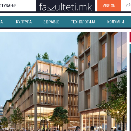
ОТУВАЊЕ
VIBE ON
СЀ
КА
КУЛТУРА
ЗДРАВЈЕ
ТЕХНОЛОГИЈА
КОЛУМНИ