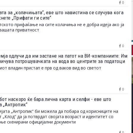
0
та за „колачињата“, еве што навистина се случува кога
нете „Прифати ги сите“
ското прифаќање на сите колачиња не е добра идеја ако ја
вашата приватност
0
емја одлучи да им застане на патот на ВИ-компаниите: Им
аничува потрошувачката на вода во центрите за податоци
иот владин пристап е прв од ваков вид во светот
0
бот наскоро ќе бара лична карта и селфи - еве што
а „Антропик“
јата „Антропик“ би можела да побара од корисниците на
 „Клод“ да ја потврдат својата возраст и идентитет со
ње скенирани официјални документи
0