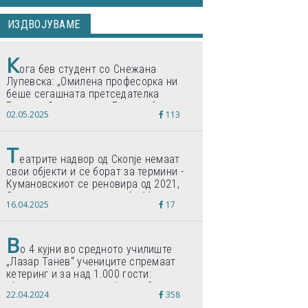
ИЗДВОЈУВАМЕ
К
ога бев студент со Снежана
Лупевска: „Омилена професорка ни
беше сегашната претседателка
Гордана Сиљановска-Давкова“
02.05.2025
113
Т
еатрите надвор од Скопје немаат
свои објекти и се борат за термини -
Кумановскиот се реновира од 2021,
Струмичкиот се гради веќе 11 години
16.04.2025
17
В
о 4 кујни во средното училиште
„Лазар Танев“ учениците спремаат
кетеринг и за над 1.000 гости:
„Формиравме компанија и работиме
22.04.2024
358
по светски стандарди“