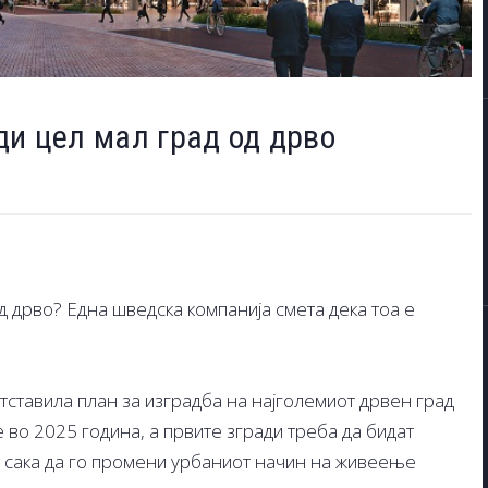
ди цел мал град од дрво
д дрво? Една шведска компанија смета дека тоа е
тставила план за изградба на најголемиот дрвен град
 во 2025 година, а првите згради треба да бидат
а сака да го промени урбаниот начин на живеење