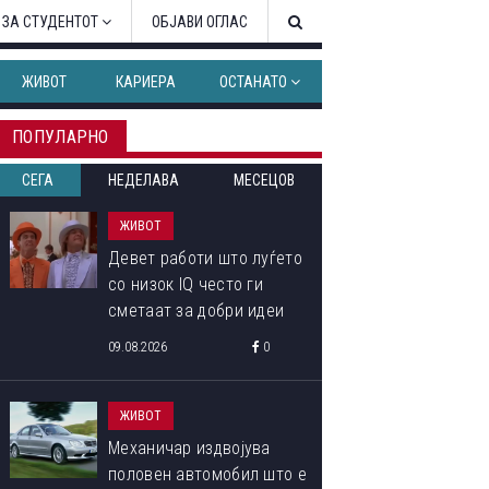
 ЗА СТУДЕНТОТ
ОБЈАВИ ОГЛАС
ЖИВОТ
КАРИЕРА
ОСТАНАТО
ПОПУЛАРНО
СЕГА
НЕДЕЛАВА
МЕСЕЦОВ
ЖИВОТ
Девет работи што луѓето
со низок IQ често ги
сметаат за добри идеи
09.08.2026
0
ЖИВОТ
Механичар издвојува
половен автомобил што е