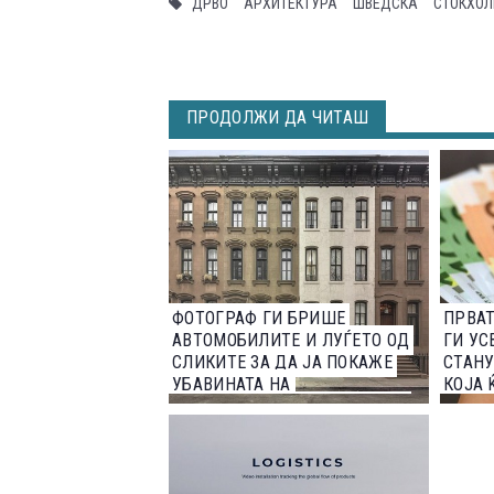
ДРВО
АРХИТЕКТУРА
ШВЕДСКА
СТОКХО
ПРОДОЛЖИ ДА ЧИТАШ
ФОТОГРАФ ГИ БРИШЕ
ПРВАТ
АВТОМОБИЛИТЕ И ЛУЃЕТО ОД
ГИ УС
СЛИКИТЕ ЗА ДА ЈА ПОКАЖЕ
СТАНУ
УБАВИНАТА НА
КОЈА 
АРХИТЕКТУРАТА ВО ЊУЈОРК