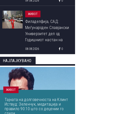
09.08.2026
0
ЖИВОТ
Филаделфија, САД:
Меѓународен Славјански
Универзитет дел од
Годишниот настан на
Академијата на
08.08.2026
0
менаџмент
НАЈЛАЈКУВАНО
ЖИВОТ
Тајната на долговечноста на Клинт
Иствуд: Зеленчук, медитација и
правило 90:10 што со децении го
следи