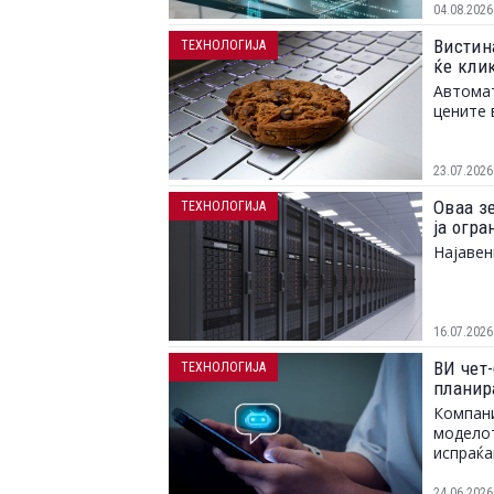
04.08.2026
Вистина
ТЕХНОЛОГИЈА
ќе клик
Автомат
цените 
23.07.2026
Оваа з
ТЕХНОЛОГИЈА
ја огр
Најавен
16.07.2026
ВИ чет-
ТЕХНОЛОГИЈА
планир
Компани
моделот
испраќа
24.06.2026