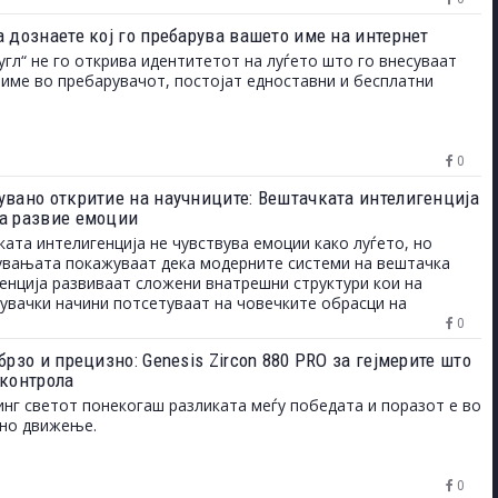
а дознаете кој го пребарува вашето име на интернет
угл“ не го открива идентитетот на луѓето што го внесуваат
име во пребарувачот, постојат едноставни и бесплатни
0
увано откритие на научниците: Вештачката интелигенција
а развие емоции
ата интелигенција не чувствува емоции како луѓето, но
вањата покажуваат дека модерните системи на вештачка
енција развиваат сложени внатрешни структури кои на
увачки начини потсетуваат на човечките обрасци на
ување и однесување.
0
брзо и прецизно: Genesis Zircon 880 PRO за гејмерите што
 контрола
инг светот понекогаш разликата меѓу победата и поразот е во
дно движење.
0