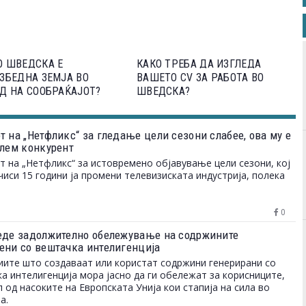
О ШВЕДСКА Е
КАКО ТРЕБА ДА ИЗГЛЕДА
ЗБЕДНА ЗЕМЈА ВО
ВАШЕТО CV ЗА РАБОТА ВО
Д НА СООБРАЌАЈОТ?
ШВЕДСКА?
т на „Нетфликс“ за гледање цели сезони слабее, ова му е
олем конкурент
 на „Нетфликс“ за истовремено објавување цели сезони, кој
чиси 15 години ја промени телевизиската индустрија, полека
0
еде задолжително обележување на содржините
ени со вештачка интелигенција
ите што создаваат или користат содржини генерирани со
а интелигенција мора јасно да ги обележат за корисниците,
л од насоките на Европската Унија кои стапија на сила во
а.