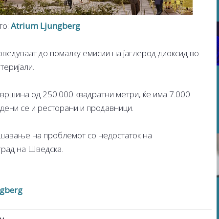
то:
Atrium Ljungberg
оведуваат до помалку емисии на јаглерод диоксид во
теријали.
овршина од 250.000 квадратни метри, ќе има 7.000
дени се и ресторани и продавници.
ешавање на проблемот со недостаток на
град на Шведска.
ngberg