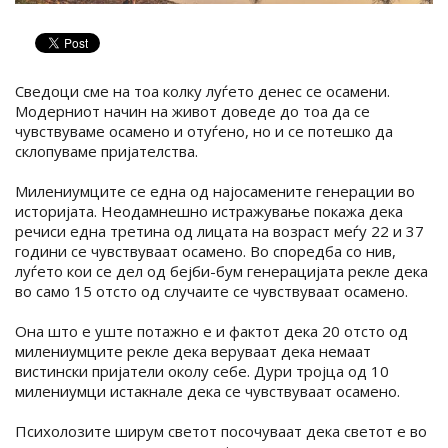
Сведоци сме на тоа колку луѓето денес се осамени.
Модерниот начин на живот доведе до тоа да се
чувствуваме осамено и отуѓено, но и се потешко да
склопуваме пријателства.
Милениумците се една од најосамените генерации во
историјата. Неодамнешно истражување покажа дека
речиси една третина од лицата на возраст меѓу 22 и 37
години се чувствуваат осамено. Во споредба со нив,
луѓето кои се дел од бејби-бум генерацијата рекле дека
во само 15 отсто од случаите се чувствуваат осамено.
Она што е уште потажно е и фактот дека 20 отсто од
милениумците рекле дека веруваат дека немаат
вистински пријатели околу себе. Дури тројца од 10
милениумци истакнале дека се чувствуваат осамено.
Психолозите ширум светот посочуваат дека светот е во