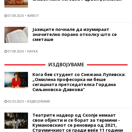
07.08.2026
ЖИВОТ
Јазиците почнале да изумираат
значително порано отколку што се
сметаше
07.08.2026
НАУКА
ИЗДВОЈУВАМЕ
Кога бев студент со Снежана Лупевска:
„Омилена професорка ни беше
сегашната претседателка Гордана
Сиљановска-Давкова“
02.05.2025
ИЗДВОЈУВАМЕ
Театрите надвор од Скопје немаат
свои објекти и се борат за термини -
Кумановскиот се реновира од 2021,
Струмичкиот се гради веќе 11 години