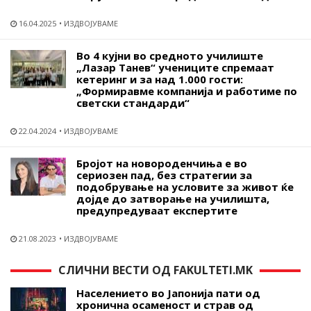
16.04.2025
ИЗДВОЈУВАМЕ
Во 4 кујни во средното училиште
„Лазар Танев“ учениците спремаат
кетеринг и за над 1.000 гости:
„Формиравме компанија и работиме по
светски стандарди“
22.04.2024
ИЗДВОЈУВАМЕ
Бројот на новороденчиња е во
сериозен пад, без стратегии за
подобрување на условите за живот ќе
дојде до затворање на училишта,
предупредуваат експертите
21.08.2023
ИЗДВОЈУВАМЕ
СЛИЧНИ ВЕСТИ ОД FAKULTETI.MK
Населението во Јапонија пати од
хронична осаменост и страв од