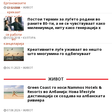
02.12.2018
ЖИВОТ
Постои термин за луѓето родени во
раните 80-ти, а не се чувствуваат како
милениумци, ниту како генерација х
05.03.2018
КУЛТУРА
Креативните луѓе уживаат во нешто
што многумина го одбегнуваат
06.11.2023
ЖИВОТ
ЖИВОТ
Green Coast го носи Nammos Hotels &
Resorts во Албанија: Нова lifestyle
дестинација се создава на албанската
ривиера
07.08.2026
ЖИВОТ