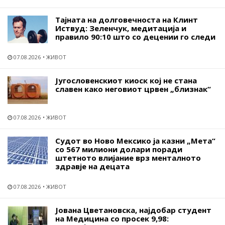
Тајната на долговечноста на Клинт
Иствуд: Зеленчук, медитација и
правило 90:10 што со децении го следи
07.08.2026
ЖИВОТ
Југословенскиот киоск кој не стана
славен како неговиот црвен „близнак“
07.08.2026
ЖИВОТ
Судот во Ново Мексико ја казни „Мета“
со 567 милиони долари поради
штетното влијание врз менталното
здравје на децата
07.08.2026
ЖИВОТ
Јована Цветановска, најдобар студент
на Медицина со просек 9,98: