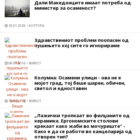
Дали Македонците имаат потреба од
министер за осаменост?
18.01.2018
КУЛТУРА
Здравствениот проблем поопасен од
пушењето кој сите го игнорираме
08.07.2016
ЖИВОТ
Колумна: Осамени улици - ова не е
мојот град, тој беше шарен, обичен,
светол и едноставен
10.07.2019
ЖИВОТ
„Лажички тропкаат во филџаните од
керамика. Ергономските столови
крекаат како жаби во мочуриште“ -
Како е да се работи во канцеларија од
отворен тип?