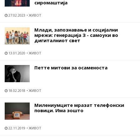
сиромаштија
27.02.2023
ЖИВОТ
Млади, запознавање и социјални
мрежи: генерација З - самоуки во
дигиталниот свет
13.01.2020
ЖИВОТ
Петте митови за осаменоста
18.02.2018
ЖИВОТ
Милениумците мразат телефонски
повици. Има зошто
22.11.2019
ЖИВОТ