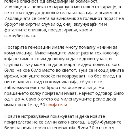
голема опасност од епидемија на осаменост.
Изолацијата полека го нарушува менталното здравје, а
сето тоа води до дополнителна изолација и осаменост.
Изолацијата се смета за виновник за големиот пораст на
бројот на смртни случаи од очај, вклучувајќи ги и
фаталните опивања, предозирања, како и
самоубиствата.
Постарите генерации имале многу помалку начини за
комуникација. Милениумците имаат разна технологија,
која не само што им дозволува да се допишуваат и
слушаат, туку можат и да остварат видео-повик со кого
било, на кое било место во светот. Тука се и социјалните
мрежи, кои уште повеќе ги поврзуваат, но без оглед на
нив и ваквиот вид на комуникација, сѐ уште се
забележува еаст на бројот на осамени лица. На
прашањето колку пријатели имаат, најчест одговор било
од 1 до 4. Само 6 отсто од милениумците рекле дека
имаат повеќе од 50
пријатели
.
Новите истражувања покажуваат и дека новите
пријателства не се силни како некогаш. Бејби-бумерите
биле најпријателската генерација. Дури 30 отсто од