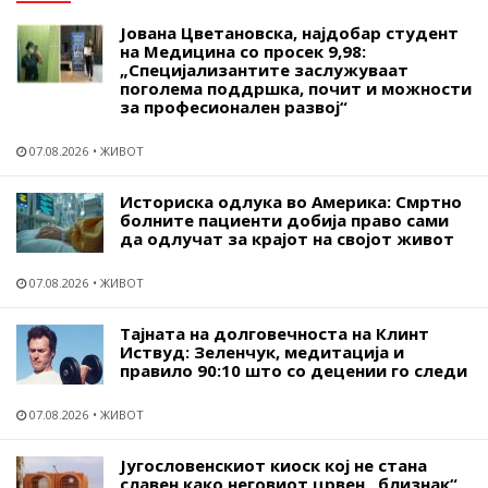
Јована Цветановска, најдобар студент
на Медицина со просек 9,98:
„Специјализантите заслужуваат
поголема поддршка, почит и можности
за професионален развој“
07.08.2026
ЖИВОТ
Историска одлука во Америка: Смртно
болните пациенти добија право сами
да одлучат за крајот на својот живот
07.08.2026
ЖИВОТ
Тајната на долговечноста на Клинт
Иствуд: Зеленчук, медитација и
правило 90:10 што со децении го следи
07.08.2026
ЖИВОТ
Југословенскиот киоск кој не стана
славен како неговиот црвен „близнак“