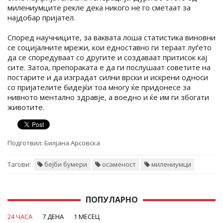
милениумците рекле дека никого не го сметаат за
најдобар пријател.
Според научниците, за ваквата лоша статистика виновни
се социјалните мрежи, кои едноставно ги тераат луѓето
да се споредуваат со другите и создаваат притисок кај
сите. Затоа, препораката е да ги послушаат советите на
постарите и да изградат силни врски и искрени односи
со пријателите бидејќи тоа многу ќе придонесе за
нивното ментално здравје, а воедно и ќе им ги збогати
животите.
Подготвил:
Билјана Арсовска
Тагови:
бејби бумери
осаменост
милениумци
ПОПУЛАРНО
24 ЧАСА
7 ДЕНА
1 МЕСЕЦ