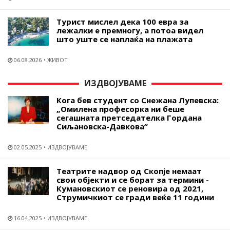
Турист мислел дека 100 евра за
лежалки е премногу, а потоа видел
што уште се наплаќа на плажата
06.08.2026
ЖИВОТ
ИЗДВОЈУВАМЕ
Кога бев студент со Снежана Лупевска:
„Омилена професорка ни беше
сегашната претседателка Гордана
Сиљановска-Давкова“
02.05.2025
ИЗДВОЈУВАМЕ
Театрите надвор од Скопје немаат
свои објекти и се борат за термини -
Кумановскиот се реновира од 2021,
Струмичкиот се гради веќе 11 години
16.04.2025
ИЗДВОЈУВАМЕ