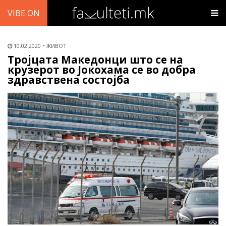
VIBE ON
10.02.2020
ЖИВОТ
Тројцата Македонци што се на
крузерот во Јокохама се во добра
здравствена состојба