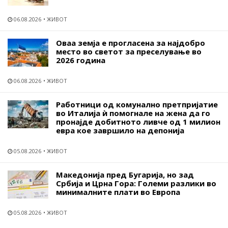
06.08.2026
ЖИВОТ
Оваа земја е прогласена за најдобро
место во светот за преселување во
2026 година
06.08.2026
ЖИВОТ
Работници од комунално претпријатие
во Италија ѝ помогнале на жена да го
пронајде добитното ливче од 1 милион
евра кое завршило на депонија
05.08.2026
ЖИВОТ
Македонија пред Бугарија, но зад
Србија и Црна Гора: Големи разлики во
минималните плати во Европа
05.08.2026
ЖИВОТ