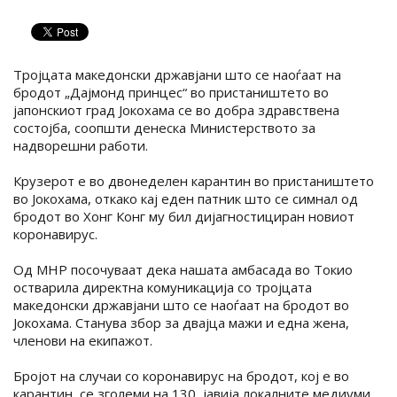
Тројцата македонски државјани што се наоѓаат на
бродот „Дајмонд принцес“ во пристаништето во
јапонскиот град Јокохама се во добра здравствена
состојба, соопшти денеска Министерството за
надворешни работи.
Крузерот е во двонеделен карантин во пристаништето
во Јокохама, откако кај еден патник што се симнал од
бродот во Хонг Конг му бил дијагностициран новиот
коронавирус.
Од МНР посочуваат дека нашата амбасада во Токио
остварила директна комуникација со тројцата
македонски државјани што се наоѓаат на бродот во
Јокохама. Станува збор за двајца мажи и една жена,
членови на екипажот.
Бројот на случаи со коронавирус на бродот, кој е во
карантин, се зголеми на 130, јавија локалните медиуми,