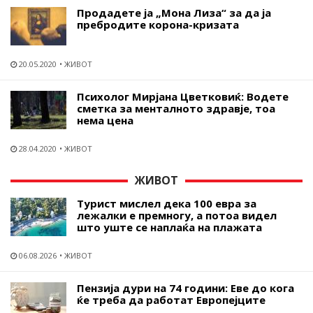
Продадете ја „Мона Лиза“ за да ја
пребродите корона-кризата
20.05.2020
ЖИВОТ
Психолог Мирјана Цветковиќ: Водете
сметка за менталното здравје, тоа
нема цена
28.04.2020
ЖИВОТ
ЖИВОТ
Турист мислел дека 100 евра за
лежалки е премногу, а потоа видел
што уште се наплаќа на плажата
06.08.2026
ЖИВОТ
Пензија дури на 74 години: Еве до кога
ќе треба да работат Европејците