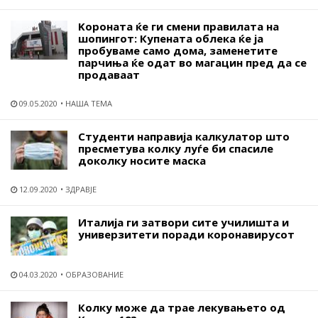
Kороната ќе ги смени правилата на
шопингот: Купената облека ќе ја
пробуваме само дома, заменетите
парчиња ќе одат во магацин пред да се
продаваат
09.05.2020
НАША ТЕМА
Студенти направија калкулатор што
пресметува колку луѓе би спасиле
доколку носите маска
12.09.2020
ЗДРАВЈЕ
Италија ги затвори сите училишта и
универзитети поради коронавирусот
04.03.2020
ОБРАЗОВАНИЕ
Колку може да трае лекувањето од