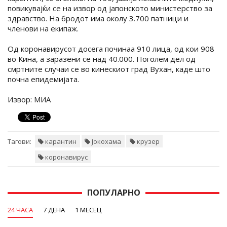
повикувајќи се на извор од јапонското министерство за
здравство. На бродот има околу 3.700 патници и
членови на екипаж.
Од коронавирусот досега починаа 910 лица, од кои 908
во Кина, а заразени се над 40.000. Поголем дел од
смртните случаи се во кинескиот град Вухан, каде што
почна епидемијата.
Извор: МИА
Тагови:
карантин
Јокохама
крузер
коронавирус
ПОПУЛАРНО
24 ЧАСА
7 ДЕНА
1 МЕСЕЦ