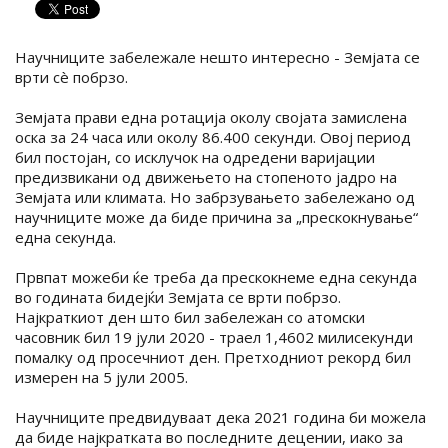
Научниците забележале нешто интересно - Земјата се
врти сè побрзо.
Земјата прави една ротација околу својата замислена
оска за 24 часа или околу 86.400 секунди. Овој период
бил постојан, со исклучок на одредени варијации
предизвикани од движењето на стопеното јадро на
Земјата или климата. Но забрзувањето забележано од
научниците може да биде причина за „прескокнување“
една секунда.
Првпат можеби ќе треба да прескокнеме една секунда
во годината бидејќи Земјата се врти побрзо.
Најкраткиот ден што бил забележан со атомски
часовник бил 19 јули 2020 - траел 1,4602 милисекунди
помалку од просечниот ден. Претходниот рекорд бил
измерен на 5 јули 2005.
Научниците предвидуваат дека 2021 година би можела
да биде најкратката во последните децении, иако за