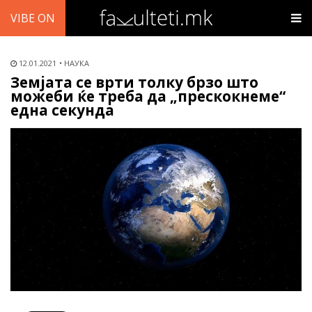
VIBE ON
12.01.2021
НАУКА
Земјата се врти толку брзо што
можеби ќе треба да „прескокнеме“
една секунда