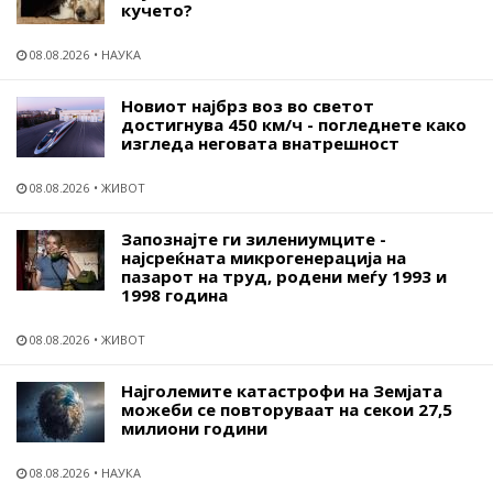
кучето?
08.08.2026
НАУКА
Новиот најбрз воз во светот
достигнува 450 км/ч - погледнете како
изгледа неговата внатрешност
08.08.2026
ЖИВОТ
Запознајте ги зилениумците -
најсреќната микрогенерација на
пазарот на труд, родени меѓу 1993 и
1998 година
08.08.2026
ЖИВОТ
Најголемите катастрофи на Земјата
можеби се повторуваат на секои 27,5
милиони години
08.08.2026
НАУКА