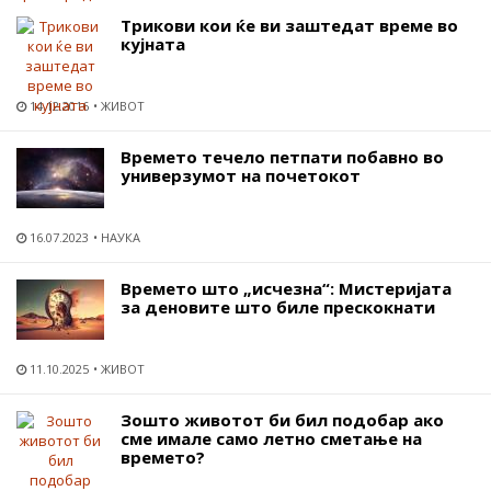
Трикови кои ќе ви заштедат време во
кујната
14.12.2016
ЖИВОТ
Времето течело петпати побавно во
универзумот на почетокот
16.07.2023
НАУКА
Времето што „исчезна“: Мистеријата
за деновите што биле прескокнати
11.10.2025
ЖИВОТ
Зошто животот би бил подобар ако
сме имале само летно сметање на
времето?