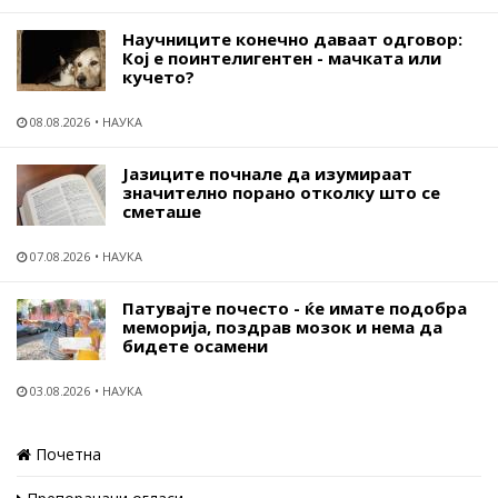
Научниците конечно даваат одговор:
Кој е поинтелигентен - мачката или
кучето?
08.08.2026
НАУКА
Јазиците почнале да изумираат
значително порано отколку што се
сметаше
07.08.2026
НАУКА
Патувајте почесто - ќе имате подобра
меморија, поздрав мозок и нема да
бидете осамени
03.08.2026
НАУКА
Почетна