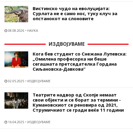
Вистинско чудо на еволуцијата:
Сурлата не е само нос, туку клуч за
опстанокот на слоновите
08.08.2026
НАУКА
ИЗДВОЈУВАМЕ
Кога бев студент со Снежана Лупевска:
„Омилена професорка ни беше
сегашната претседателка Гордана
Сиљановска-Давкова“
02.05.2025
ИЗДВОЈУВАМЕ
Театрите надвор од Скопје немаат
свои објекти и се борат за термини -
Кумановскиот се реновира од 2021,
Струмичкиот се гради веќе 11 години
16.04.2025
ИЗДВОЈУВАМЕ