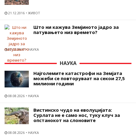
21.12.2016
ЖИВОТ
Што ни кажува Земјиното јадро за
патувањето низ времето?
02.02.2017
НАУКА
НАУКА
Најголемите катастрофи на Земјата
можеби се повторуваат на секои 27,5
милиони години
08.08.2026
НАУКА
Вистинско чудо на еволуцијата:
Сурлата не е само нос, туку клуч за
опстанокот на слоновите
08.08.2026
НАУКА