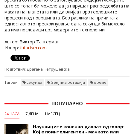
што се топат би можеле да ја нарушат распределбата на
масата на планетата или да влијаат врз геолошките
процеси под површината. Без разлика на причината,
едноставното прескокнување една секунда би можело
да има последици врз модерните технологии.
Автор: Виктор Тангерман
Извор:
futurism.com
Подготвил:
Драгана Петрушевска
Тагови:
секунда
Земјина ротација
време
ПОПУЛАРНО
24 ЧАСА
7 ДЕНА
1 МЕСЕЦ
Научниците конечно даваат одговор:
Кој е поинтелигентен - мачката или