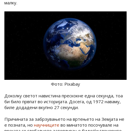
малку.
Фото: Pixabay
Доколку светот навистина прескокне една секунда, тоа
би било првпат во историјата. Досега, од 1972 наваму,
биле додадени вкупно 27 секунди.
Причината за забрзувањето на вртењето на Земјата не
е позната, но
научниците
во минатото посочувале на
врската со глобалното затоплување бидејќи глечерите