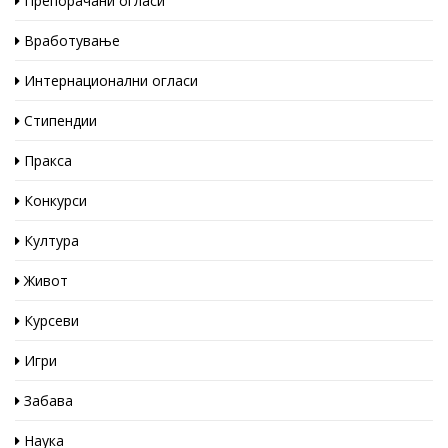
Препорачани огласи
Вработување
Интернационални огласи
Стипендии
Пракса
Конкурси
Култура
Живот
Курсеви
Игри
Забава
Наука