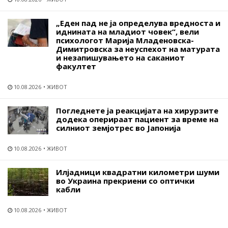
„Еден пад не ја определува вредноста и
иднината на младиот човек“, вели
психологот Марија Младеновска-
Димитровска за неуспехот на матурата
и незапишувањето на саканиот
факултет
10.08.2026
ЖИВОТ
Погледнете ја реакцијата на хирурзите
додека оперираат пациент за време на
силниот земјотрес во Јапонија
10.08.2026
ЖИВОТ
Илјадници квадратни километри шуми
во Украина прекриени со оптички
кабли
10.08.2026
ЖИВОТ