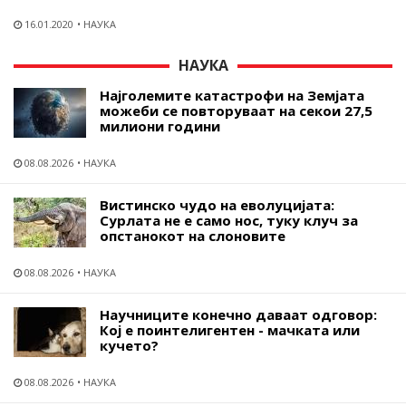
16.01.2020
НАУКА
НАУКА
Најголемите катастрофи на Земјата
можеби се повторуваат на секои 27,5
милиони години
08.08.2026
НАУКА
Вистинско чудо на еволуцијата:
Сурлата не е само нос, туку клуч за
опстанокот на слоновите
08.08.2026
НАУКА
Научниците конечно даваат одговор:
Кој е поинтелигентен - мачката или
кучето?
08.08.2026
НАУКА