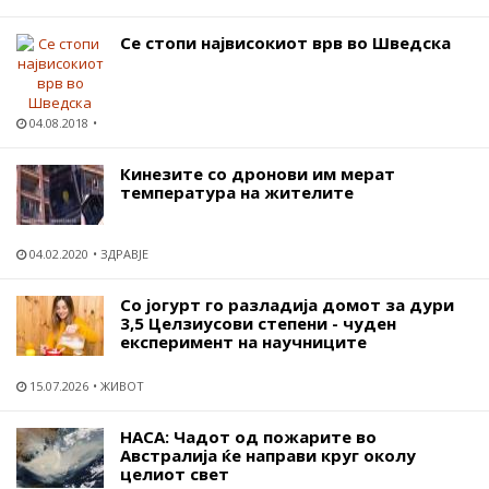
Се стопи највисокиот врв во Шведска
04.08.2018
Кинезите со дронови им мерат
температура на жителите
04.02.2020
ЗДРАВЈЕ
Со јогурт го разладија домот за дури
3,5 Целзиусови степени - чуден
експеримент на научниците
15.07.2026
ЖИВОТ
НАСА: Чадот од пожарите во
Австралија ќе направи круг околу
целиот свет