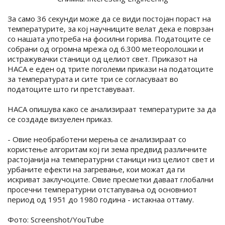
За само 36 секунди може да се види постојан пораст на
температурите, за кој научниците велат дека е поврзан
со нашата употреба на фосилни горива. Податоците се
собрани од огромна мрежа од 6.300 метеоролошки и
истражувачки станици од целиот свет. Приказот на
НАСА е еден од трите поголеми прикази на податоците
за температурата и сите три се согласуваат во
податоците што ги претставуваат.
НАСА опишува како се анализираат температурите за да
се создаде визуелен приказ.
- Овие необработени мерења се анализираат со
користење алгоритам кој ги зема предвид различните
растојанија на температурни станици низ целиот свет и
урбаните ефекти на загревање, кои можат да ги
искриват заклучоците. Овие пресметки даваат глобални
просечни температурни отстапувања од основниот
период од 1951 до 1980 година - истакнаа оттаму.
Фото: Screenshot/YouTube