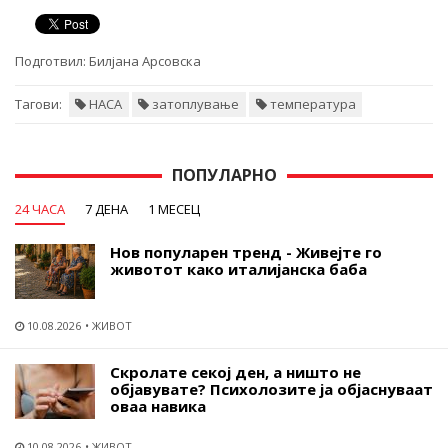
Подготвил:
Билјана Арсовска
Тагови:
НАСА
затоплување
температура
ПОПУЛАРНО
24 ЧАСА
7 ДЕНА
1 МЕСЕЦ
Нов популарен тренд - Живејте го
животот како италијанска баба
10.08.2026
ЖИВОТ
Скролате секој ден, а ништо не
објавувате? Психолозите ја објаснуваат
оваа навика
10.08.2026
ЖИВОТ