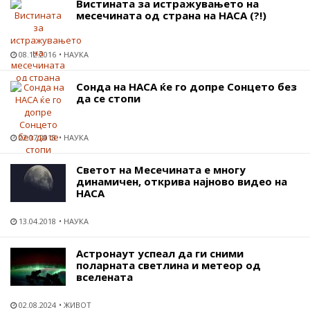
Вистината за истражувањето на
месечината од страна на НАСА (?!)
08.12.2016
НАУКА
Сонда на НАСА ќе го допре Сонцето без
да се стопи
22.07.2018
НАУКА
Светот на Месечината е многу
динамичен, открива најново видео на
НАСА
13.04.2018
НАУКА
Астронаут успеал да ги сними
поларната светлина и метеор од
вселената
02.08.2024
ЖИВОТ