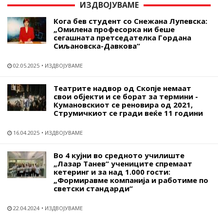
ИЗДВОЈУВАМЕ
Кога бев студент со Снежана Лупевска:
„Омилена професорка ни беше
сегашната претседателка Гордана
Сиљановска-Давкова“
02.05.2025
ИЗДВОЈУВАМЕ
Театрите надвор од Скопје немаат
свои објекти и се борат за термини -
Кумановскиот се реновира од 2021,
Струмичкиот се гради веќе 11 години
16.04.2025
ИЗДВОЈУВАМЕ
Во 4 кујни во средното училиште
„Лазар Танев“ учениците спремаат
кетеринг и за над 1.000 гости:
„Формиравме компанија и работиме по
светски стандарди“
22.04.2024
ИЗДВОЈУВАМЕ