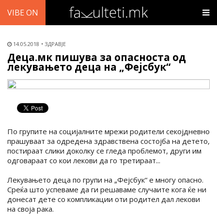
VIBE ON
14.05.2018
ЗДРАВЈЕ
Деца.мк пишува за опасноста од
лекувањето деца на „Фејсбук“
По групите на социјалните мрежи родители секојдневно
прашуваат за одредена здравствена состојба на детето,
постираат слики доколку се гледа проблемот, други им
одговараат со кои лекови да го третираат...
Лекувањето деца по групи на „Фејсбук“ е многу опасно.
Среќа што успеваме да ги решаваме случаите кога ќе ни
донесат дете со компликации оти родител дал лекови
на своја рака.