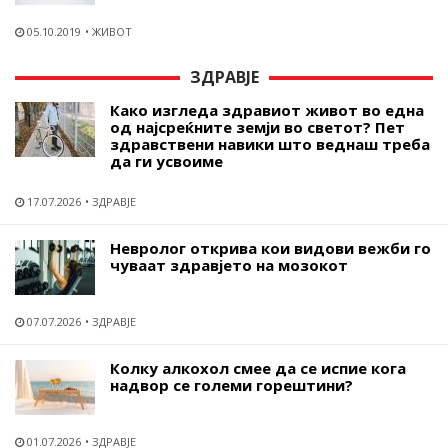
05.10.2019
ЖИВОТ
ЗДРАВЈЕ
Како изгледа здравиот живот во една
од најсреќните земји во светот? Пет
здравствени навики што веднаш треба
да ги усвоиме
17.07.2026
ЗДРАВЈЕ
Невролог открива кои видови вежби го
чуваат здравјето на мозокот
07.07.2026
ЗДРАВЈЕ
Колку алкохол смее да се испие кога
надвор се големи горештини?
01.07.2026
ЗДРАВЈЕ