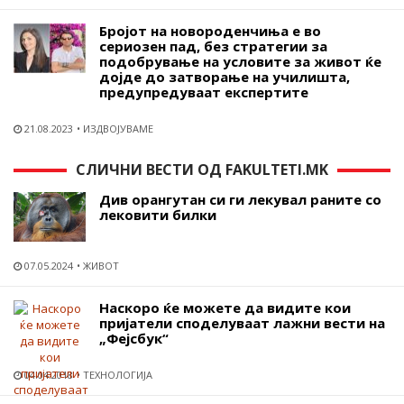
Бројот на новороденчиња е во
сериозен пад, без стратегии за
подобрување на условите за живот ќе
дојде до затворање на училишта,
предупредуваат експертите
21.08.2023
ИЗДВОЈУВАМЕ
СЛИЧНИ ВЕСТИ ОД FAKULTETI.MK
Див орангутан си ги лекувал раните со
лековити билки
07.05.2024
ЖИВОТ
Наскоро ќе можете да видите кои
пријатели споделуваат лажни вести на
„Фејсбук“
04.04.2018
ТЕХНОЛОГИЈА