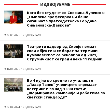
ИЗДВОЈУВАМЕ
Кога бев студент со Снежана Лупевска:
„Омилена професорка ни беше
сегашната претседателка Гордана
Сиљановска-Давкова“
02.05.2025
ИЗДВОЈУВАМЕ
Театрите надвор од Скопје немаат
свои објекти и се борат за термини -
Кумановскиот се реновира од 2021,
Струмичкиот се гради веќе 11 години
16.04.2025
ИЗДВОЈУВАМЕ
Во 4 кујни во средното училиште
„Лазар Танев“ учениците спремаат
кетеринг и за над 1.000 гости:
„Формиравме компанија и работиме по
светски стандарди“
22.04.2024
ИЗДВОЈУВАМЕ