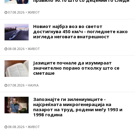
07.08.2026
ЖИВОТ
Новиот најбрз воз во светот
достигнува 450 км/ч - погледнете како
изгледа неговата внатрешност
08.08.2026
ЖИВОТ
Јазиците почнале да изумираат
значително порано отколку што се
сметаше
07.08.2026
НАУКА
Запознајте ги зилениумците -
најсреќната микрогенерација на
пазарот на труд, родени меѓу 1993 и
1998 година
08.08.2026
ЖИВОТ