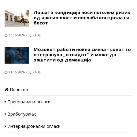
Лошата кондиција носи поголем ризик
од анксиозност и послаба контрола на
бесот
27.06.2026
ЗДРАВЈЕ
Мозокот работи ноќна смена - сонот го
отстранува „отпадот“ и може да
заштити од деменција
13.06.2026
ЗДРАВЈЕ
Почетна
Препорачани огласи
Вработување
Интернационални огласи