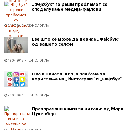
„Фејсбук“ го реши проблемот со
споделување медија-фајлови
04.07.2019
ТЕХНОЛОГИЈА
Еве што сѐ може да дознае „Фејсбук“
од вашето селфи
12.04.2018
ТЕХНОЛОГИЈА
Ова е цената што ја плаќаме за
користење на „Инстаграм“ и „Фејсбук“
23.03.2021
ТЕХНОЛОГИЈА
Препорачани книги за читање од Марк
Цукерберг
15.04.2015
КУЛТУРА