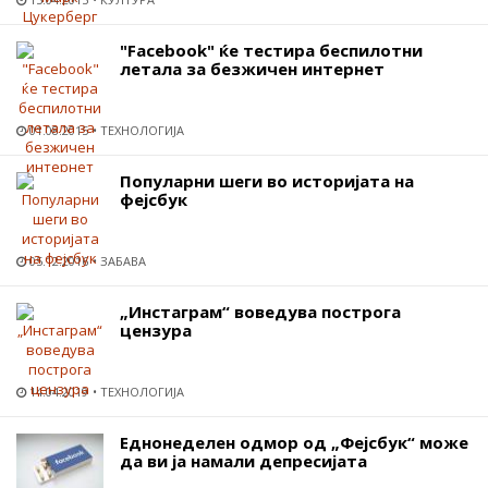
"Facebook" ќе тестира беспилотни
летала за безжичен интернет
01.08.2015
ТЕХНОЛОГИЈА
Популарни шеги во историјата на
фејсбук
05.12.2016
ЗАБАВА
„Инстаграм“ воведува построга
цензура
14.04.2019
ТЕХНОЛОГИЈА
Еднонеделен одмор од „Фејсбук“ може
да ви ја намали депресијата