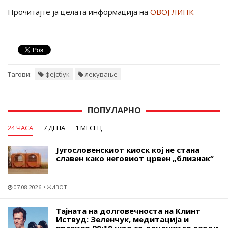
Прочитајте ја целата информација на
ОВОЈ ЛИНК
Тагови:
фејсбук
лекување
ПОПУЛАРНО
24 ЧАСА
7 ДЕНА
1 МЕСЕЦ
Југословенскиот киоск кој не стана
славен како неговиот црвен „близнак“
07.08.2026
ЖИВОТ
Тајната на долговечноста на Клинт
Иствуд: Зеленчук, медитација и
правило 90:10 што со децении го следи