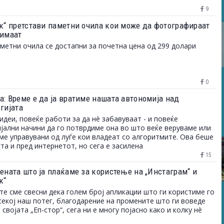
9
ук“ претстави паметни очила кои може да фотографираат
нимаат
метни очила се достапни за почетна цена од 299 долари
0
а: Време е да ја вратиме нашата автономија над
гијата
идеи, повеќе работи за да нè забавуваат - и повеќе
јални начини да го потврдиме она во што веќе веруваме или
ме управувани од луѓе кои владеат со алгоритмите. Ова беше
та и пред интернетот, но сега е засилена
15
цената што ја плаќаме за користење на „Инстаграм“ и
к“
те сме свесни дека голем број апликации што ги користиме го
секој наш потег, благодарение на промените што ги воведе
 својата „Еп-стор“, сега ни е многу појасно како и колку нè