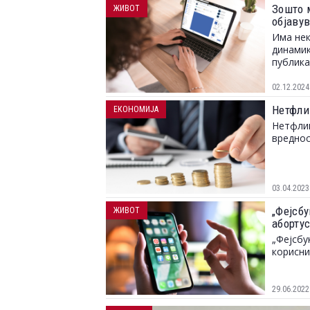
Зошто 
ЖИВОТ
објавув
Има нек
динамик
публик
02.12.2024
Нетфли
ЕКОНОМИЈА
Нетфлик
вреднос
03.04.2023
„Фејсбу
ЖИВОТ
аборту
„Фејсбу
корисни
29.06.2022