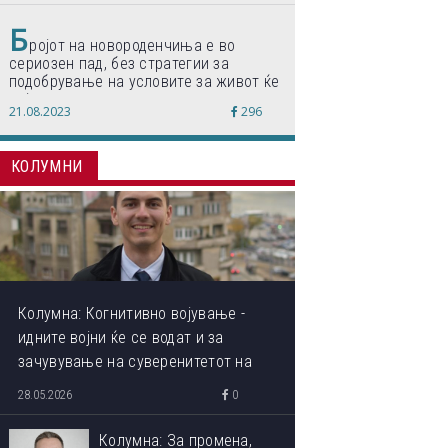
Б
ројот на новороденчиња е во
сериозен пад, без стратегии за
подобрување на условите за живот ќе
дојде до затворање на училишта,
21.08.2023
296
предупредуваат експертите
КОЛУМНИ
Колумна: Когнитивно војување -
идните војни ќе се водат и за
зачувување на суверенитетот на
сопствениот ум
28.05.2026
0
Колумна: За промена,