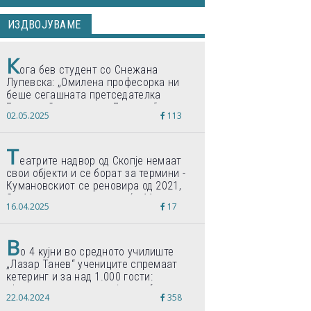
ИЗДВОЈУВАМЕ
К
ога бев студент со Снежана
Лупевска: „Омилена професорка ни
беше сегашната претседателка
Гордана Сиљановска-Давкова“
02.05.2025
113
Т
еатрите надвор од Скопје немаат
свои објекти и се борат за термини -
Кумановскиот се реновира од 2021,
Струмичкиот се гради веќе 11 години
16.04.2025
17
В
о 4 кујни во средното училиште
„Лазар Танев“ учениците спремаат
кетеринг и за над 1.000 гости:
„Формиравме компанија и работиме
22.04.2024
358
по светски стандарди“