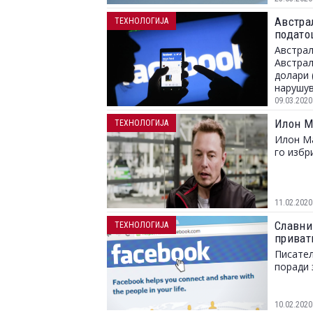
Австра
ТЕХНОЛОГИЈА
подато
Австрал
Австрал
долари 
нарушув
заштита
09.03.2020
Илон Ма
ТЕХНОЛОГИЈА
Илон Ма
го избр
11.02.2020
Славни
ТЕХНОЛОГИЈА
приват
Писател
поради 
10.02.2020