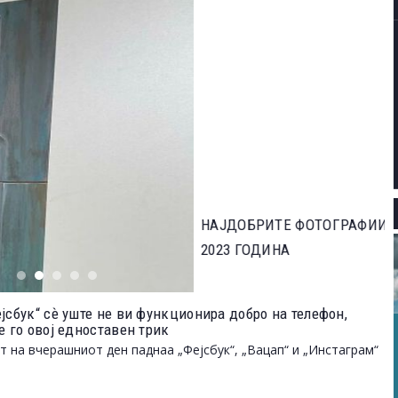
ЕВАРОТ ЗА НАЈДОБАР ФОТОГРАФ НА ДИВИОТ СВЕТ НА
јсбук“ сѐ уште не ви функционира добро на телефон,
е го овој едноставен трик
т на вчерашниот ден паднаа „Фејсбук“, „Вацап“ и „Инстаграм“