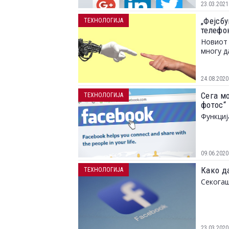
23.03.2021
„Фејсбу
ТЕХНОЛОГИЈА
телефо
Новиот 
многу д
24.08.2020
Сега мо
ТЕХНОЛОГИЈА
фотос“
Функциј
09.06.2020
Како д
ТЕХНОЛОГИЈА
Секогаш
23.03.2020