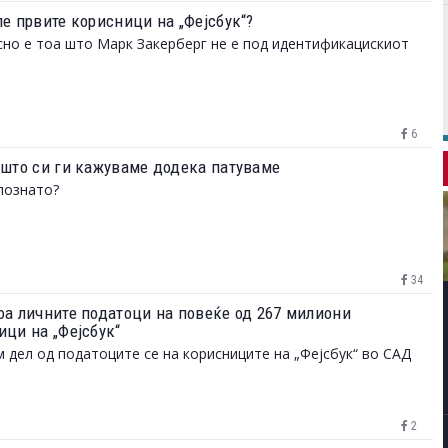
ле првите корисници на „Фејсбук“?
но е тоа што Марк Закерберг не е под идентификацискиот
6
 што си ги кажуваме додека патуваме
познато?
34
оа личните податоци на повеќе од 267 милиони
ици на „Фејсбук“
 дел од податоците се на корисниците на „Фејсбук“ во САД
2