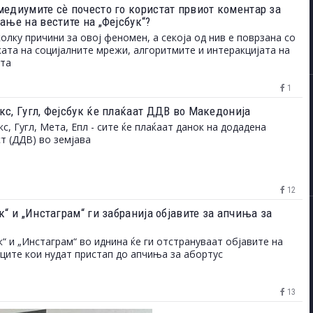
медиумите сѐ почесто го користат првиот коментар за
ање на вестите на „Фејсбук“?
олку причини за овој феномен, а секоја од нив е поврзана со
ата на социјалните мрежи, алгоритмите и интеракцијата на
ата
1
кс, Гугл, Фејсбук ќе плаќаат ДДВ во Македонија
с, Гугл, Мета, Епл - сите ќе плаќаат данок на додадена
т (ДДВ) во земјава
12
к“ и „Инстаграм“ ги забранија објавите за апчиња за
с
к“ и „Инстаграм“ во иднина ќе ги отстрануваат објавите на
ците кои нудат пристап до апчиња за абортус
13