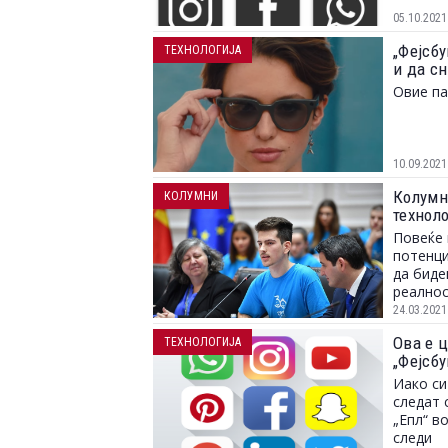
05.10.2021
„Фејсб
ТЕХНОЛОГИЈА
и да с
Овие па
10.09.2021
Колумн
КОЛУМНИ
техноло
Повеќе 
потенци
да биде
реалнос
24.03.2021
Ова е 
ТЕХНОЛОГИЈА
„Фејсбу
Иако си
следат 
„Епл“ во
следи