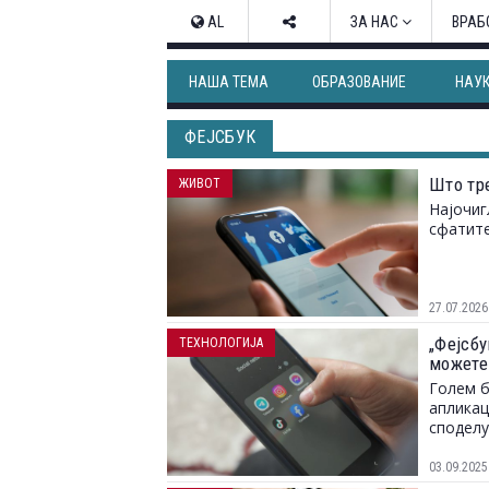
AL
ЗА НАС
ВРАБ
НАША ТЕМА
ОБРАЗОВАНИЕ
НАУ
ФЕЈСБУК
Што тр
ЖИВОТ
Најочиг
сфатите
27.07.2026
„Фејсбу
ТЕХНОЛОГИЈА
можете 
Голем б
апликац
споделу
03.09.2025