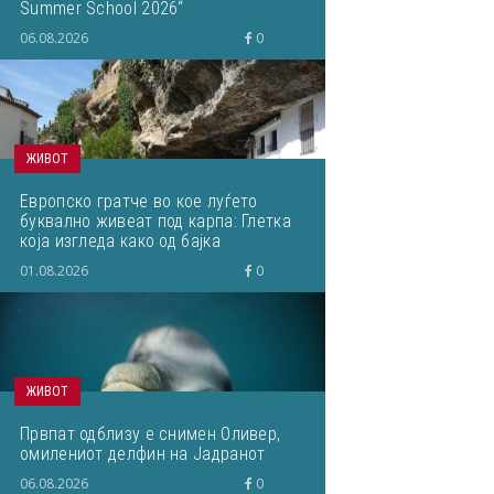
Summer School 2026“
06.08.2026
0
ЖИВОТ
Европско гратче во кое луѓето
буквално живеат под карпа: Глетка
која изгледа како од бајка
01.08.2026
0
ЖИВОТ
Првпат одблизу е снимен Оливер,
омилениот делфин на Јадранот
06.08.2026
0