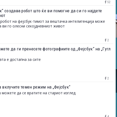
52
к“ создава робот што ќе ви помогне да си го најдете
нот
робот на фејсбук-тимот за вештачка интелигенција може
а ви го олесни секојдневниот живот
2
жете да ги пренесете фотографиите од „Фејсбук“ на „Гугл
ата е достапна за сите
2
а вклучите темен режим на „Фејсбук“
 можете да се вратите на стариот изглед
4