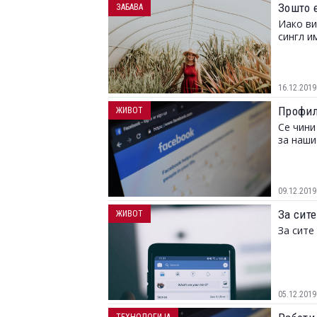
Зошто е
ЗАБАВА
Иако ви
сингл и
16.12.2019
Профило
ЖИВОТ
Се чини
за наши
09.12.2019
За сите
ЖИВОТ
За сите
05.12.2019