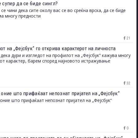
 супер да се биде сингл?
 се чини дека сите околу вас се во среќна врска, да се биде
ма многу предности
21
т на „Фејсбук“ го открива карактерот на личноста
 дека дури и изгледот на профилот на „Фејсбук“ кажува многу
от карактер, барем според најновото истражување
32
 оние што прифаќаат непознат пријател на „Фејсбук“
 оние што прифаќаат непознат пријател на „Фејсбук“
0