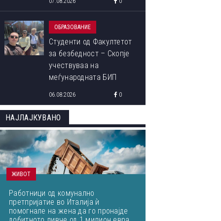
07.08.2026
0
читателите
ОБРАЗОВАНИЕ
Студенти од Факултетот
за безбедност – Скопје
учествуваа на
меѓународната БИП
програма „Libori Summer
06.08.2026
0
School 2026“
НАЈЛАЈКУВАНО
ОВА СЕ ПОБЕДНИЧКИТЕ ФОТОГРАФИИ ОД МЕЃУНАРОДНИОТ
ФОТОГРАФИЈА ОД ПРИРОДАТА ЗА 2023 ГОДИНА
ЖИВОТ
Работници од комунално
претпријатие во Италија ѝ
помогнале на жена да го пронајде
добитното ливче од 1 милион евра