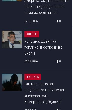
Америка: Смртно болните
пациенти добија право
сами да одлучат за
крајот на својот живот
07.08.2026
0
ЖИВОТ
Колумна: Ефект на
топлински острови во
Скопје
06.08.2026
0
КУЛТУРА
Филмот на Нолан
предизвика неочекуван
книжевен хит:
Хомеровата „Одисеја“
повторно ги освојува