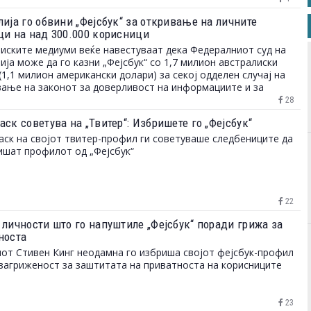
лија го обвини „Фејсбук“ за откривање на личните
ци на над 300.000 корисници
иските медиуми веќе навестуваат дека Федералниот суд на
ија може да го казни „Фејсбук“ со 1,7 милион австралиски
(1,1 милион американски долари) за секој одделен случај на
ање на законот за доверливост на информациите и за
та на личните податоци
28
ск советува на „Твитер“: Избришете го „Фејсбук“
ск на својот твитер-профил ги советуваше следбениците да
ишат профилот од „Фејсбук“
22
 личности што го напуштиле „Фејсбук“ поради грижа за
носта
от Стивен Кинг неодамна го избриша својот фејсбук-профил
загриженост за заштитата на приватноста на корисниците
23