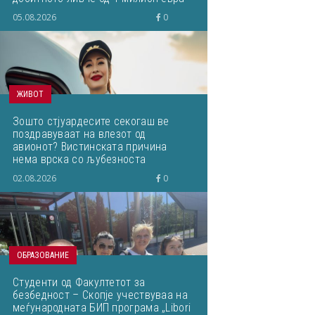
кое завршило на депонија
05.08.2026
0
ЖИВОТ
Зошто стјуардесите секогаш ве
поздравуваат на влезот од
авионот? Вистинската причина
нема врска со љубезноста
02.08.2026
0
ОБРАЗОВАНИЕ
Студенти од Факултетот за
безбедност – Скопје учествуваа на
меѓународната БИП програма „Libori