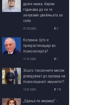
драги мажи, барем
годинава да си ги
зачуваме цвеќињата за
себе
07.03.2026
0
Колумна: Што е
прекрастинација во
психологијата?
17.01.2026
7
Зошто токсичните мисли
доведуваат до ерозија на
психолошкиот имунитет?
13.01.2026
178
„Одење по мермер“ -