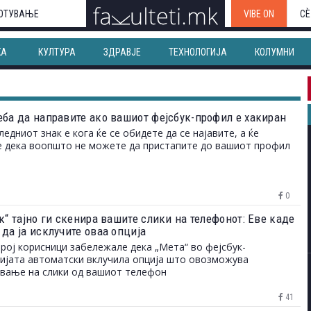
ОТУВАЊЕ
VIBE ON
СЀ
КА
КУЛТУРА
ЗДРАВЈЕ
ТЕХНОЛОГИЈА
КОЛУМНИ
еба да направите ако вашиот фејсбук-профил е хакиран
ледниот знак е кога ќе се обидете да се најавите, а ќе
 дека воопшто не можете да пристапите до вашиот профил
0
к“ тајно ги скенира вашите слики на телефонот: Еве каде
да ја исклучите оваа опција
рој корисници забележале дека „Мета“ во фејсбук-
ијата автоматски вклучила опција што овозможува
вање на слики од вашиот телефон
41