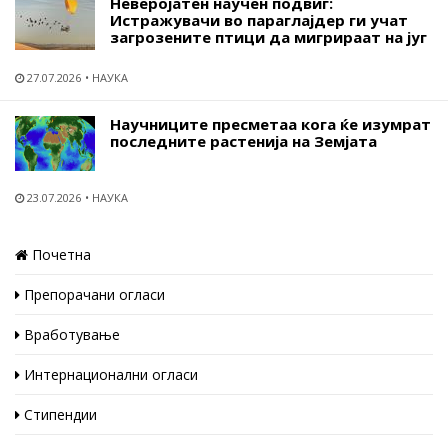
Неверојатен научен подвиг:
Истражувачи во параглајдер ги учат
загрозените птици да мигрираат на југ
27.07.2026
НАУКА
Научниците пресметаа кога ќе изумрат
последните растенија на Земјата
23.07.2026
НАУКА
Почетна
Препорачани огласи
Вработување
Интернационални огласи
Стипендии