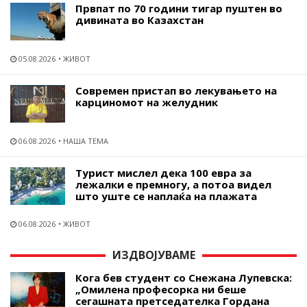
Првпат по 70 години тигар пуштен во
дивината во Казахстан
05.08.2026
ЖИВОТ
Современ пристап во лекувањето на
карциномот на желудник
06.08.2026
НАША ТЕМА
Турист мислел дека 100 евра за
лежалки е премногу, а потоа видел
што уште се наплаќа на плажата
06.08.2026
ЖИВОТ
ИЗДВОЈУВАМЕ
Кога бев студент со Снежана Лупевска:
„Омилена професорка ни беше
сегашната претседателка Гордана