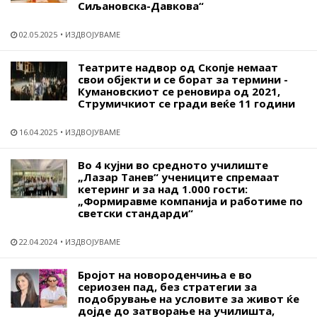
Сиљановска-Давкова“
02.05.2025
ИЗДВОЈУВАМЕ
Театрите надвор од Скопје немаат
свои објекти и се борат за термини -
Кумановскиот се реновира од 2021,
Струмичкиот се гради веќе 11 години
16.04.2025
ИЗДВОЈУВАМЕ
Во 4 кујни во средното училиште
„Лазар Танев“ учениците спремаат
кетеринг и за над 1.000 гости:
„Формиравме компанија и работиме по
светски стандарди“
22.04.2024
ИЗДВОЈУВАМЕ
Бројот на новороденчиња е во
сериозен пад, без стратегии за
подобрување на условите за живот ќе
дојде до затворање на училишта,