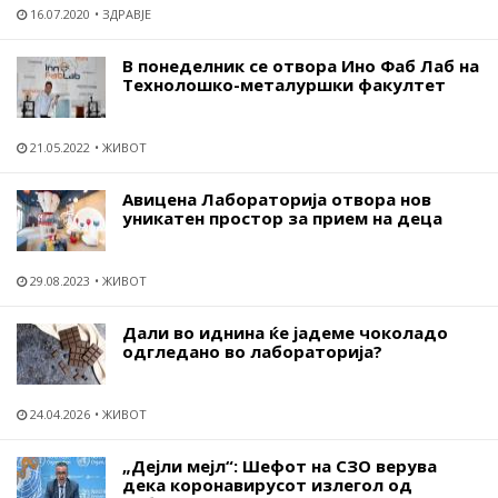
16.07.2020
ЗДРАВЈЕ
В понеделник се отвора Ино Фаб Лаб на
Технолошко-металуршки факултет
21.05.2022
ЖИВОТ
Авицена Лабораторија отвора нов
уникатен простор за прием на деца
29.08.2023
ЖИВОТ
Дали во иднина ќе јадеме чоколадо
одгледано во лабораторија?
24.04.2026
ЖИВОТ
„Дејли мејл“: Шефот на СЗО верува
дека коронавирусот излегол од