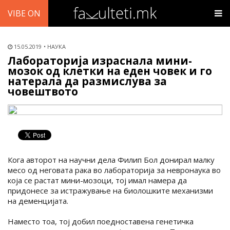
VIBE ON
15.05.2019
НАУКА
Лабораторија израснала мини-
мозок од клетки на еден човек и го
натерала да размислува за
човештвото
Кога авторот на научни дела Филип Бол донирал малку
месо од неговата рака во лабораторија за невронаука во
која се растат мини-мозоци, тој имал намера да
придонесе за истражување на биолошките механизми
на деменцијата.
Наместо тоа, тој добил поедноставена генетичка