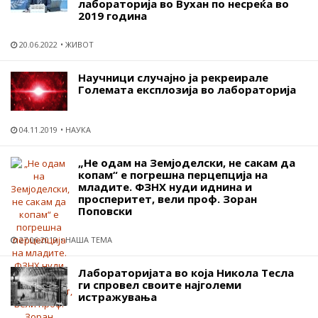
лабораторија во Вухан по несреќа во
2019 година
20.06.2022
ЖИВОТ
Научници случајно ја рекреирале
Големата експлозија во лабораторија
04.11.2019
НАУКА
„Не одам на Земјоделски, не сакам да
копам“ е погрешна перцепција на
младите. ФЗНХ нуди иднина и
просперитет, вели проф. Зоран
Поповски
27.06.2019
НАША ТЕМА
Лабораторијата во која Никола Тесла
ги спровел своите најголеми
истражувања