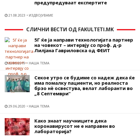
предупредуваат експертите
21.08.2023
ИЗДВОЈУВАМЕ
СЛИЧНИ ВЕСТИ ОД FAKULTETI.MK
5Г ќе ја направи технологијата партнер
на човекот – интервју со проф. д-р
Лилјана Гавриловска од ФЕИТ
22.05.2019
НАША ТЕМА
Секое утро се будиме со надеж дека ќе
има помалку пациенти, но реалноста
брзо нѐ освестува, велат лаборанти во
„8 Септември“
29.06.2020
НАША ТЕМА
Како знаат научниците дека
коронавирусот не е направен во
лабораторија?