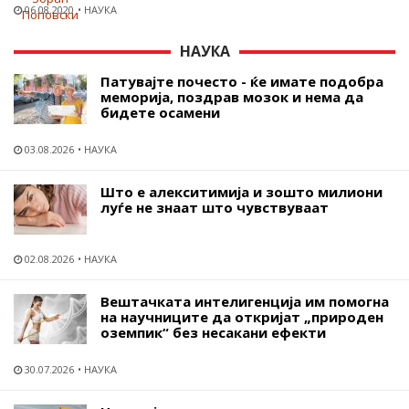
06.08.2020
НАУКА
НАУКА
Патувајте почесто - ќе имате подобра
меморија, поздрав мозок и нема да
бидете осамени
03.08.2026
НАУКА
Што е алекситимија и зошто милиони
луѓе не знаат што чувствуваат
02.08.2026
НАУКА
Вештачката интелигенција им помогна
на научниците да откријат „природен
оземпик“ без несакани ефекти
30.07.2026
НАУКА