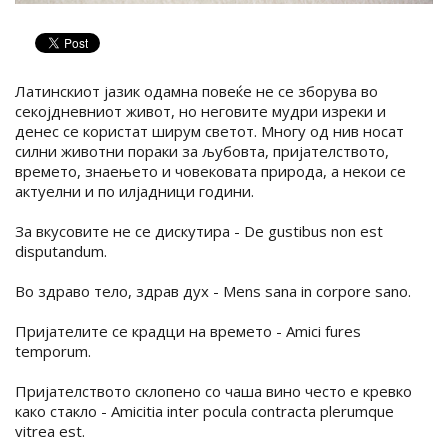
Латинскиот јазик одамна повеќе не се зборува во
секојдневниот живот, но неговите мудри изреки и
денес се користат ширум светот. Многу од нив носат
силни животни пораки за љубовта, пријателството,
времето, знаењето и човековата природа, а некои се
актуелни и по илјадници години.
За вкусовите не се дискутира - De gustibus non est
disputandum.
Во здраво тело, здрав дух - Mens sana in corpore sano.
Пријателите се крадци на времето - Amici fures
temporum.
Пријателството склопено со чаша вино често е кревко
како стакло - Amicitia inter pocula contracta plerumque
vitrea est.