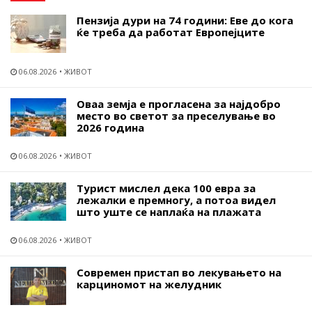
Пензија дури на 74 години: Еве до кога
ќе треба да работат Европејците
06.08.2026
ЖИВОТ
Оваа земја е прогласена за најдобро
место во светот за преселување во
2026 година
06.08.2026
ЖИВОТ
Турист мислел дека 100 евра за
лежалки е премногу, а потоа видел
што уште се наплаќа на плажата
06.08.2026
ЖИВОТ
Современ пристап во лекувањето на
карциномот на желудник