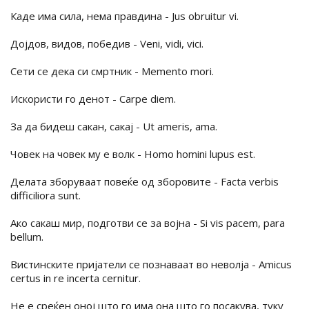
Каде има сила, нема правдина - Jus obruitur vi.
Дојдов, видов, победив - Veni, vidi, vici.
Сети се дека си смртник - Memento mori.
Искористи го денот - Carpe diem.
За да бидеш сакан, сакај - Ut ameris, ama.
Човек на човек му е волк - Homo homini lupus est.
Делата зборуваат повеќе од зборовите - Facta verbis
difficiliora sunt.
Ако сакаш мир, подготви се за војна - Si vis pacem, para
bellum.
Вистинските пријатели се познаваат во неволја - Amicus
certus in re incerta cernitur.
Не е среќен оној што го има она што го посакува, туку