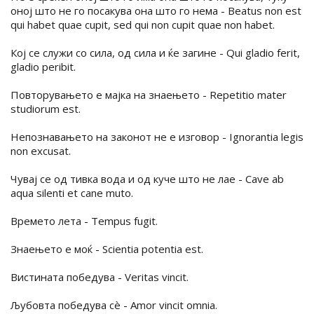
оној што не го посакува она што го нема - Beatus non est
qui habet quae cupit, sed qui non cupit quae non habet.
Кој се служи со сила, од сила и ќе загине - Qui gladio ferit,
gladio peribit.
Повторувањето е мајка на знаењето - Repetitio mater
studiorum est.
Непознавањето на законот не е изговор - Ignorantia legis
non excusat.
Чувај се од тивка вода и од куче што не лае - Cave ab
aqua silenti et cane muto.
Времето лета - Tempus fugit.
Знаењето е моќ - Scientia potentia est.
Вистината победува - Veritas vincit.
Љубовта победува сè - Amor vincit omnia.