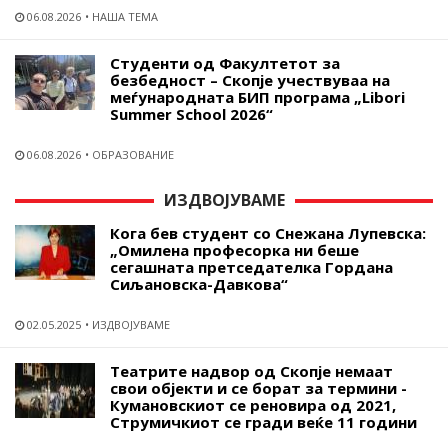
06.08.2026
НАША ТЕМА
Студенти од Факултетот за
безбедност – Скопје учествуваа на
меѓународната БИП програма „Libori
Summer School 2026“
06.08.2026
ОБРАЗОВАНИЕ
ИЗДВОЈУВАМЕ
Кога бев студент со Снежана Лупевска:
„Омилена професорка ни беше
сегашната претседателка Гордана
Сиљановска-Давкова“
02.05.2025
ИЗДВОЈУВАМЕ
Театрите надвор од Скопје немаат
свои објекти и се борат за термини -
Кумановскиот се реновира од 2021,
Струмичкиот се гради веќе 11 години