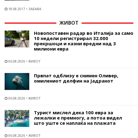
18.08.2017
ЗАБАВА
ЖИВОТ
Новопоставен радар во Италија за само
10 недели регистрирал 32.000
прекршоци и казни вредни над 3
милиони евра
06.08.2026
ЖИВОТ
Првпат одблизу е снимен Оливер,
омилениот делфин на Јадранот
06.08.2026
ЖИВОТ
Турист мислел дека 100 евра за
лежалки е премногу, а потоа видел
што уште се наплаќа на плажата
06.08.2026
ЖИВОТ