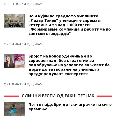
16.04.2025
ИЗДВОЈУВАМЕ
Во 4 кујни во средното училиште
„Лазар Танев“ учениците спремаат
кетеринг и за над 1.000 гости:
„Формиравме компанија и работиме по
светски стандарди“
22.04.2024
ИЗДВОЈУВАМЕ
Бројот на новороденчиња е во
сериозен пад, без стратегии за
подобрување на условите за живот ќе
дојде до затворање на училишта,
предупредуваат експертите
21.08.2023
ИЗДВОЈУВАМЕ
СЛИЧНИ ВЕСТИ ОД FAKULTETI.MK
Петте најдобри детски играчки на сите
времиња