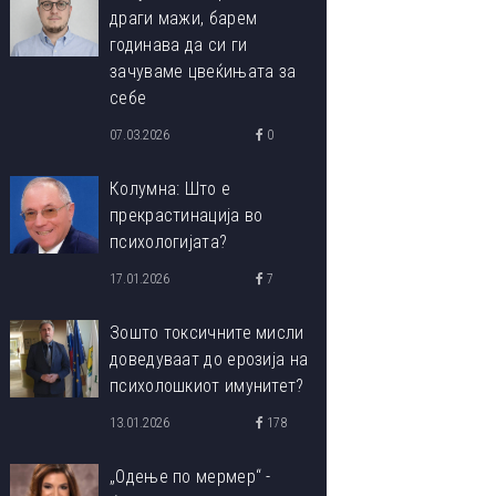
драги мажи, барем
годинава да си ги
зачуваме цвеќињата за
себе
07.03.2026
0
Колумна: Што е
прекрастинација во
психологијата?
17.01.2026
7
Зошто токсичните мисли
доведуваат до ерозија на
психолошкиот имунитет?
13.01.2026
178
„Одење по мермер“ -