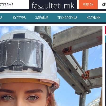
ОТУВАЊЕ
VIBE ON
СЀ
КА
КУЛТУРА
ЗДРАВЈЕ
ТЕХНОЛОГИЈА
КОЛУМНИ