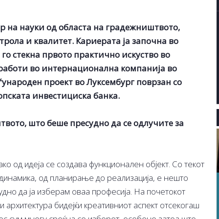
р на науки од областа на градежништвото,
трола и квалитет. Кариерата ја започна во
 го стекна првото практично искуство во
работи во интернационална компанија во
меѓународен проект во Луксембург поврзан со
ропската инвестициска банка.
вото, што беше пресудно да се одлучите за
о од идеја се создава функционален објект. Со текот
 динамика, од планирање до реализација, е нешто
удно да ја изберам оваа професија. На почетокот
 архитектура бидејќи креативниот аспект отсекогаш
нес сум многу среќна со изборот, особено затоа што