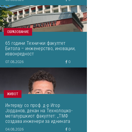
ОБРАЗОВАНИЕ
65 години Технички факултет
Битола – инженерство, иновации,
извонредност
07.08.2026
0
ЖИВОТ
Интервју со проф. д-р Игор
Јорданов, декан на Технолошко-
металуршкиот факултет: „ТМФ
создава инженери за иднината
преку нов развоен циклус!“
04.08.2026
0