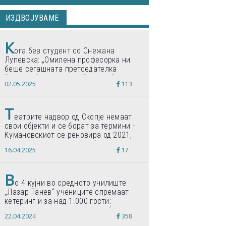
ИЗДВОЈУВАМЕ
К
ога бев студент со Снежана
Лупевска: „Омилена професорка ни
беше сегашната претседателка
Гордана Сиљановска-Давкова“
02.05.2025
113
Т
еатрите надвор од Скопје немаат
свои објекти и се борат за термини -
Кумановскиот се реновира од 2021,
Струмичкиот се гради веќе 11 години
16.04.2025
17
В
о 4 кујни во средното училиште
„Лазар Танев“ учениците спремаат
кетеринг и за над 1.000 гости:
„Формиравме компанија и работиме
22.04.2024
358
по светски стандарди“