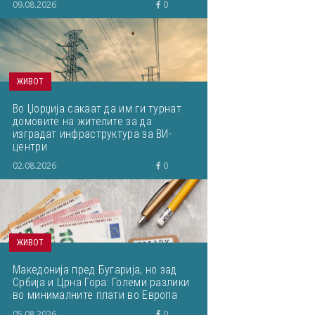
09.08.2026
0
ЖИВОТ
Во Џорџија сакаат да им ги турнат
домовите на жителите за да
изградат инфраструктура за ВИ-
центри
02.08.2026
0
ЖИВОТ
Македонија пред Бугарија, но зад
Србија и Црна Гора: Големи разлики
во минималните плати во Европа
05.08.2026
0