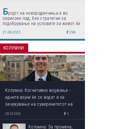
Б
ројот на новороденчиња е во
сериозен пад, без стратегии за
подобрување на условите за живот ќе
дојде до затворање на училишта,
21.08.2023
296
предупредуваат експертите
КОЛУМНИ
Колумна: Когнитивно војување -
идните војни ќе се водат и за
зачувување на суверенитетот на
сопствениот ум
28.05.2026
0
Колумна: За промена,