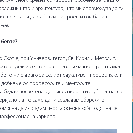
градежништво и архитектура, што ми овозможува да ги
от пристап и да работам на проекти кои бараат
ање.
 бевте?
 Скопје, при Универзитетот „Св. Кирил и Методиј“,
ите студии и се стекнав со звање магистер на науки
бено ми е драго за целиот едукативен процес, како и
ја добивме од професорите и менторите.
 да бидам посветена, дисциплинирана и љубопитна, со
ријалот, а не само да ги совладам обврските.
помогна да изградам цврста основа која подоцна се
 професионална кариера.