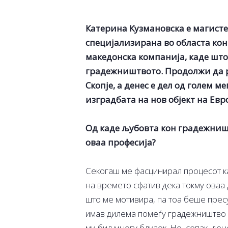
Катерина Кузмановска е магисте
специјализирана во областа кон
македонска компанија, каде што
градежништвото. Продолжи да 
Скопје, а денес е дел од голем 
изградбата на нов објект на Ев
Од каде љубовта кон градежништ
оваа професија?
Секогаш ме фасцинирал процесот как
на времето сфатив дека токму оваа
што ме мотивира, па тоа беше прес
имав дилема помеѓу градежништво и
ми бил многу близок. Но, сепак, де