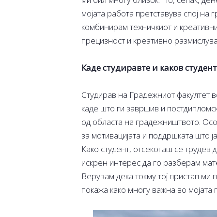
мојата работа претставува спој на 
комбинирам техничкиот и креативни
прецизност и креативно размислув
Каде студиравте и каков студент
Студирав на Градежниот факултет во
каде што ги завршив и постдипломск
од областа на градежништвото. Осо
за мотивацијата и поддршката што 
Како студент, отсекогаш се трудев
искрен интерес да го разберам мате
Верувам дека токму тој пристап ми 
покажа како многу важна во мојата