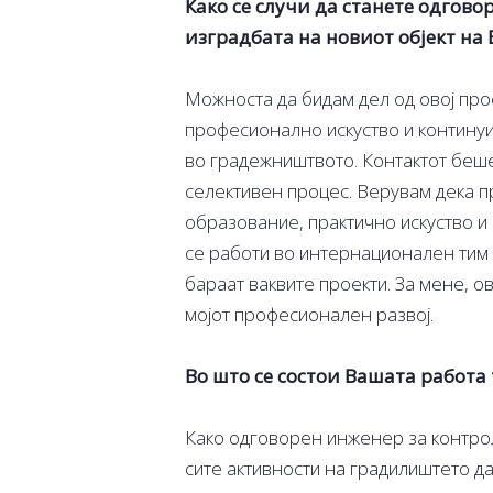
Како се случи да станете одгов
изградбата на новиот објект на
Можноста да бидам дел од овој про
професионално искуство и континуи
во градежништвото. Контактот беше
селективен процес. Верувам дека п
образование, практично искуство и 
се работи во интернационален тим 
бараат ваквите проекти. За мене, о
мојот професионален развој.
Во што се состои Вашата работа
Како одговорен инженер за контрола
сите активности на градилиштето да