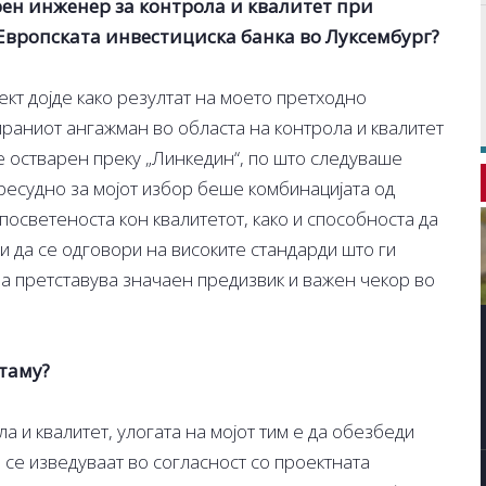
орен инженер за контрола и квалитет при
 Европската инвестициска банка во Луксембург?
ект дојде како резултат на моето претходно
раниот ангажман во областа на контрола и квалитет
 остварен преку „Линкедин“, по што следуваше
ресудно за мојот избор беше комбинацијата од
посветеноста кон квалитетот, како и способноста да
и да се одговори на високите стандарди што ги
ва претставува значаен предизвик и важен чекор во
 таму?
 и квалитет, улогата на мојот тим е да обезбеди
 се изведуваат во согласност со проектната