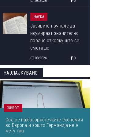
07.08.2026
0
НАУКА
Јазиците почнале да
изумираат значително
порано отколку што се
сметаше
07.08.2026
0
НАЈЛАЈКУВАНО
ЖИВОТ
Ова се најбрзорастечките економии
во Европа и зошто Германија не е
меѓу нив