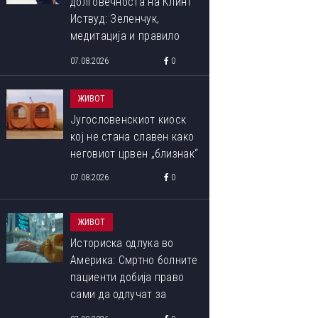
долговечноста на Клинт
Иствуд: Зеленчук,
медитација и правило
90:10 што со децении го
07.08.2026
0
следи
ЖИВОТ
Југословенскиот киоск
кој не стана славен како
неговиот црвен „близнак“
07.08.2026
0
ЖИВОТ
Историска одлука во
Америка: Смртно болните
пациенти добија право
сами да одлучат за
крајот на својот живот