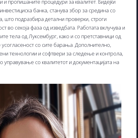
и и пропишаните процедури за квалитет. Бидејќи
инвестициска банка, станува збор за средина со
, што подразбира детални проверки, строги
ст во секоја фаза од изведбата. Работата вклучува и
ите тела од Луксембург, како и со претставници од
 усогласеност со сите барања. Дополнително,
ени технологии и софтвери за следење и контрола,
о управување со квалитетот и документацијата на