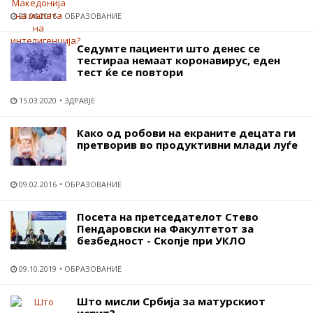
23.06.2016
ОБРАЗОВАНИЕ
Седумте пациенти што денес се
тестираа немаат коронавирус, еден
тест ќе се повтори
15.03.2020
ЗДРАВЈЕ
Како од робови на екраните децата ги
претворив во продуктивни млади луѓе
09.02.2016
ОБРАЗОВАНИЕ
Посета на претседателот Стево
Пендаровски на Факултетот за
безбедност - Скопје при УКЛО
09.10.2019
ОБРАЗОВАНИЕ
Што мисли Србија за матурскиот
испит?