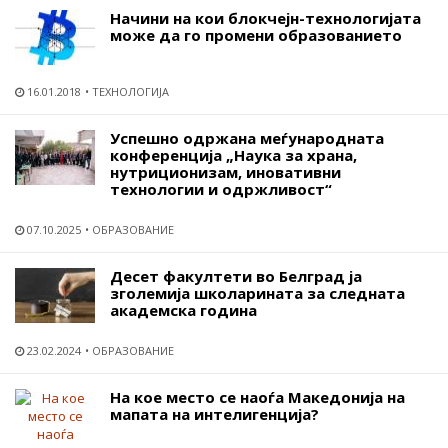
Начини на кои блокчејн-технологијата
може да го промени образованието
16.01.2018
ТЕХНОЛОГИЈА
Успешно одржана меѓународната
конференција „Наука за храна,
нутриционизам, иновативни
технологии и одржливост“
07.10.2025
ОБРАЗОВАНИЕ
Десет факултети во Белград ја
зголемија школарината за следната
академска година
23.02.2024
ОБРАЗОВАНИЕ
На кое место се наоѓа Македонија на
мапата на интелигенција?