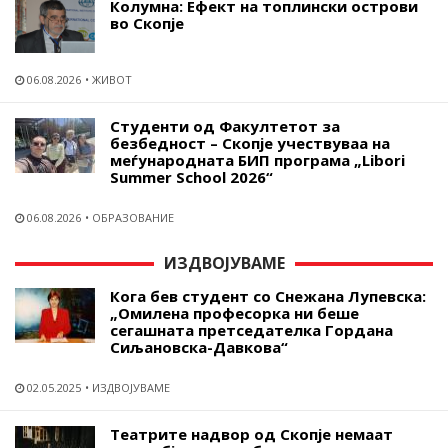
Колумна: Ефект на топлински острови
во Скопје
06.08.2026
ЖИВОТ
Студенти од Факултетот за
безбедност – Скопје учествуваа на
меѓународната БИП програма „Libori
Summer School 2026“
06.08.2026
ОБРАЗОВАНИЕ
ИЗДВОЈУВАМЕ
Кога бев студент со Снежана Лупевска:
„Омилена професорка ни беше
сегашната претседателка Гордана
Сиљановска-Давкова“
02.05.2025
ИЗДВОЈУВАМЕ
Театрите надвор од Скопје немаат