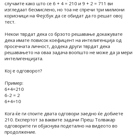
случаите како што се 6 + 4 = 210 и 9 + 2 = 711 ви
изгледаат бесмислено, но тоа не спречи три милиони
корисници на Фејсбук да се обидат да го решат овој
тест.
Некои тврдат дека со брзото решавање докажувате
дека имате повисок коефицент на интелигенција од
просечната личност, додека други тврдат дека
решавањето на оваа задача воопшто не може да ја мери
интелигенцијата.
Кој е одговорот?
Пример:
6+4=210
6-2 = 2
6+4=10
Кога ќе ги споите двата одговори заедно ќе добиете
210. Експертот за ваквите задачи Преш Толвакар
одговорите ги објаснува подетално на видеото во
продолжение.