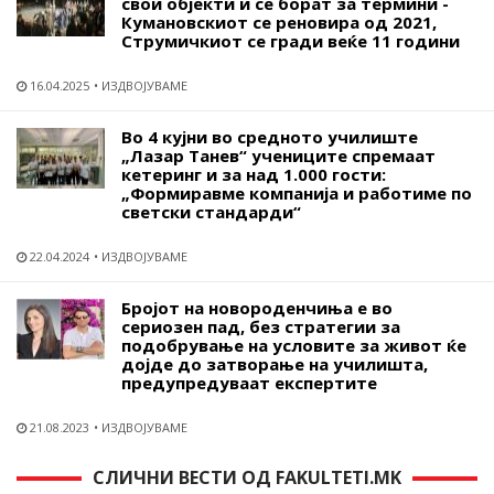
свои објекти и се борат за термини -
Кумановскиот се реновира од 2021,
Струмичкиот се гради веќе 11 години
16.04.2025
ИЗДВОЈУВАМЕ
Во 4 кујни во средното училиште
„Лазар Танев“ учениците спремаат
кетеринг и за над 1.000 гости:
„Формиравме компанија и работиме по
светски стандарди“
22.04.2024
ИЗДВОЈУВАМЕ
Бројот на новороденчиња е во
сериозен пад, без стратегии за
подобрување на условите за живот ќе
дојде до затворање на училишта,
предупредуваат експертите
21.08.2023
ИЗДВОЈУВАМЕ
СЛИЧНИ ВЕСТИ ОД FAKULTETI.MK