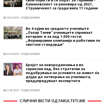
свои објекти и се борат за термини -
Кумановскиот се реновира од 2021,
Струмичкиот се гради веќе 11 години
16.04.2025
ИЗДВОЈУВАМЕ
Во 4 кујни во средното училиште
„Лазар Танев“ учениците спремаат
кетеринг и за над 1.000 гости:
„Формиравме компанија и работиме по
светски стандарди“
22.04.2024
ИЗДВОЈУВАМЕ
Бројот на новороденчиња е во
сериозен пад, без стратегии за
подобрување на условите за живот ќе
дојде до затворање на училишта,
предупредуваат експертите
21.08.2023
ИЗДВОЈУВАМЕ
СЛИЧНИ ВЕСТИ ОД FAKULTETI.MK