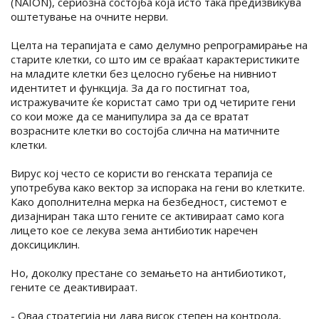
(NAION), сериозна состојба која исто така предизвикува
оштетување на очните нерви.
Целта на терапијата е само делумно репрограмирање на
старите клетки, со што им се враќаат карактеристиките
на младите клетки без целосно губење на нивниот
идентитет и функција. За да го постигнат тоа,
истражувачите ќе користат само три од четирите гени
со кои може да се манипулира за да се вратат
возрасните клетки во состојба слична на матичните
клетки.
Вирус кој често се користи во генската терапија се
употребува како вектор за испорака на гени во клетките.
Како дополнителна мерка на безбедност, системот е
дизајниран така што гените се активираат само кога
лицето кое се лекува зема антибиотик наречен
доксициклин.
Но, доколку престане со земањето на антибиотикот,
гените се деактивираат.
- Оваа стратегија ни дава висок степен на контрола,