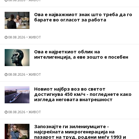
Ова е најважниот знак што треба да го
барате во огласот за работа
08.08.2026
ЖИВОТ
Ова е најреткиот облик на
интелигенција, а еве зошто е посебен
08.08.2026
ЖИВОТ
Новиот најбрз воз во светот
достигнува 450 км/ч - погледнете како
изгледа неговата внатрешност
08.08.2026
ЖИВОТ
Запознајте ги зилениумците -
најсреќната микрогенерација на
пазарот на труд, родени меѓу 1993 и