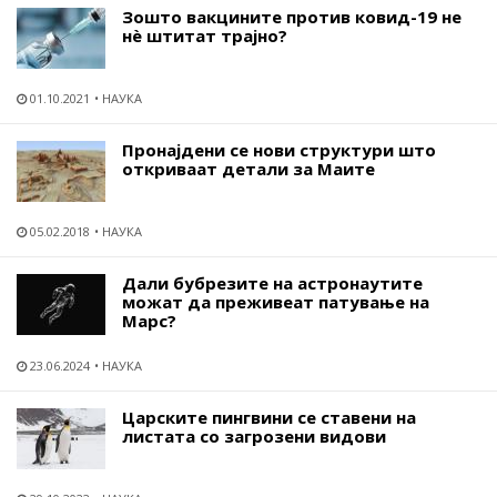
Зошто вакцините против ковид-19 не
нѐ штитат трајно?
01.10.2021
НАУКА
Пронајдени се нови структури што
откриваат детали за Маите
05.02.2018
НАУКА
Дали бубрезите на астронаутите
можат да преживеат патување на
Марс?
23.06.2024
НАУКА
Царските пингвини се ставени на
листата со загрозени видови