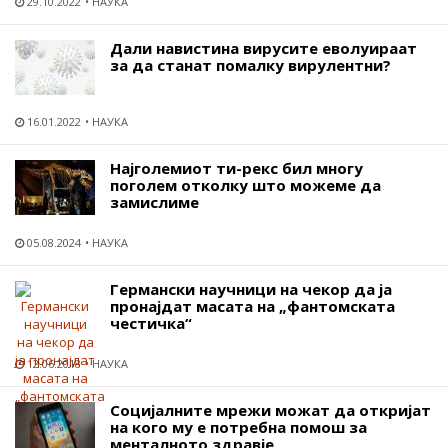
29.10.2022
НАУКА
Дали навистина вирусите еволуираат
за да станат помалку вирулентни?
16.01.2022
НАУКА
Најголемиот ти-рекс бил многу
поголем отколку што можеме да
замислиме
05.08.2024
НАУКА
Германски научници на чекор да ја
пронајдат масата на „фантомската
честичка“
12.06.2018
НАУКА
Социјалните мрежи можат да откријат
на кого му е потребна помош за
менталното здравје