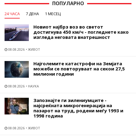
ПОПУЛАРНО
24 ЧАСА
7 ДЕНА
1 МЕСЕЦ
Новиот најбрз воз во светот
достигнува 450 км/ч - погледнете како
изгледа неговата внатрешност
08.08.2026
ЖИВОТ
Најголемите катастрофи на Земјата
можеби се повторуваат на секои 27,5
милиони години
08.08.2026
НАУКА
Запознајте ги зилениумците -
најсреќната микрогенерација на
пазарот на труд, родени меѓу 1993 и
1998 година
08.08.2026
ЖИВОТ