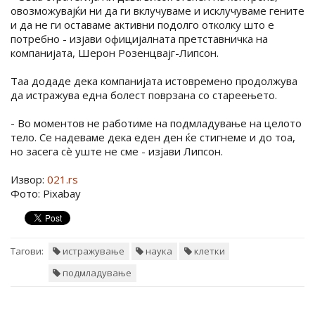
овозможувајќи ни да ги вклучуваме и исклучуваме гените
и да не ги оставаме активни подолго отколку што е
потребно - изјави официјалната претставничка на
компанијата, Шерон Розенцвајг-Липсон.
Таа додаде дека компанијата истовремено продолжува
да истражува една болест поврзана со стареењето.
- Во моментов не работиме на подмладување на целото
тело. Се надеваме дека еден ден ќе стигнеме и до тоа,
но засега сè уште не сме - изјави Липсон.
Извор:
021.rs
Фото: Pixabay
Тагови:
истражување
наука
клетки
подмладување