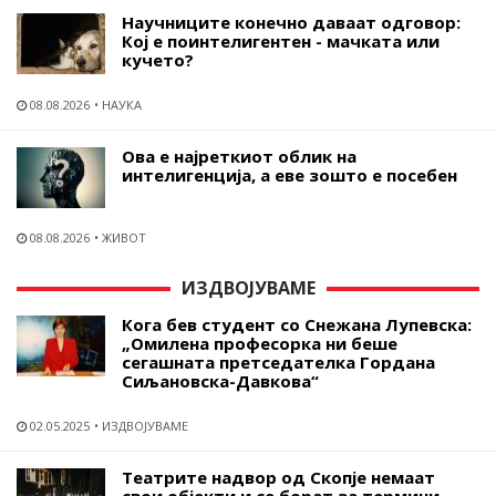
Научниците конечно даваат одговор:
Кој е поинтелигентен - мачката или
кучето?
08.08.2026
НАУКА
Ова е најреткиот облик на
интелигенција, а еве зошто е посебен
08.08.2026
ЖИВОТ
ИЗДВОЈУВАМЕ
Кога бев студент со Снежана Лупевска:
„Омилена професорка ни беше
сегашната претседателка Гордана
Сиљановска-Давкова“
02.05.2025
ИЗДВОЈУВАМЕ
Театрите надвор од Скопје немаат