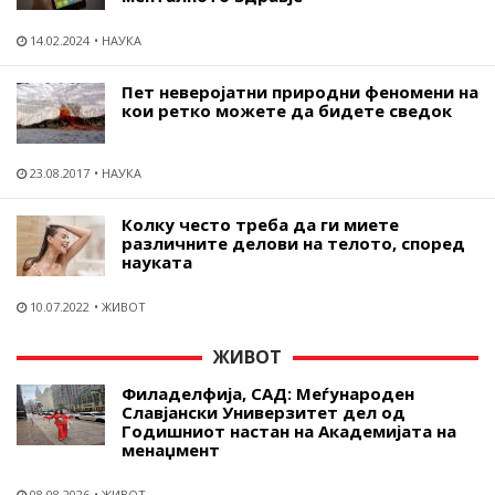
14.02.2024
НАУКА
Пет неверојатни природни феномени на
кои ретко можете да бидете сведок
23.08.2017
НАУКА
Колку често треба да ги миете
различните делови на телото, според
науката
10.07.2022
ЖИВОТ
ЖИВОТ
Филаделфија, САД: Меѓународен
Славјански Универзитет дел од
Годишниот настан на Академијата на
менаџмент
08.08.2026
ЖИВОТ