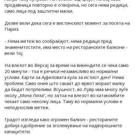
продавница повторно е отворена, но сега нема редици,
само лица под заштитни маски.
Делве вели дека сега е вистинскиот момент за посета на
Париз.
- Нема метеж во сообраќајот, нема редици пред
знаменитостите, има место на ресторанските балкони -
вели тој.
На влезот во Версај за време на викендите се чека само
20 минути - тоа е речиси незамисливо во нормални
услови. Карти за Ајфеловата кула за истиот ден? Нема
проблем. Само оние што сакаат до врвот мораат малку
да бидат потрпеливи. Всушност, во Лувр има многу луѓе
околу „Мона Лиза“, но затоа на влезот во катакомбите
чекаат само неколку лица. Таму во нормални услови е
неподнослив метеж.
Градот изгледа како огромен балкон - рестораните
добија одобрение за зголемување на надворешните
капацитети.