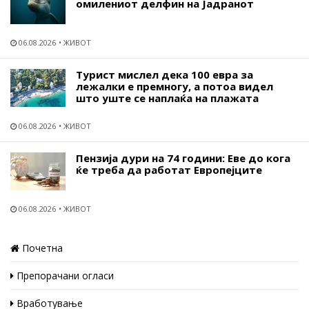
омилениот делфин на Јадранот
06.08.2026
ЖИВОТ
Турист мислел дека 100 евра за
лежалки е премногу, а потоа видел
што уште се наплаќа на плажата
06.08.2026
ЖИВОТ
Пензија дури на 74 години: Еве до кога
ќе треба да работат Европејците
06.08.2026
ЖИВОТ
Почетна
Препорачани огласи
Вработување