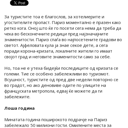
За туристите тоа е благослов, за хотелиерите и
угостителите пропаст. Париз моментално е празен како
ретко кога. Оној што ќе го посети сега нема да треба да
чека во бесконечните редици пред најзначајните
знаменитости. Париз спаѓа во најпосетените градови во
светот. Ајфеловата кула ја знае секое дете, а сега
поради корона-кризата, локалните жители го имаат
својот град и неговите знаменитости само за себе.
Но, тоа не е утеха бидејќи последиците од кризата се
големи. Тие се особено забележливи во туризмот.
Всушност, туристите од пред две недели повторно се
во градот, но ако деновиве одите по улиците на
француската метропола, едвај ќе можете да ги
забележите.
Лоша година
Минатата година поширокото подрачје на Париз
забележало 50 милиони гости. Омилените места за