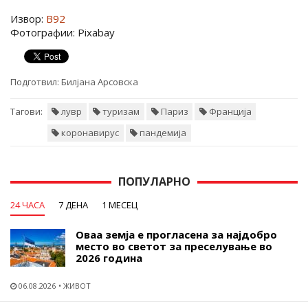
Извор:
B92
Фотографии: Pixabay
Подготвил:
Билјана Арсовска
Тагови:
лувр
туризам
Париз
Франција
коронавирус
пандемија
ПОПУЛАРНО
24 ЧАСА
7 ДЕНА
1 МЕСЕЦ
Оваа земја е прогласена за најдобро
место во светот за преселување во
2026 година
06.08.2026
ЖИВОТ