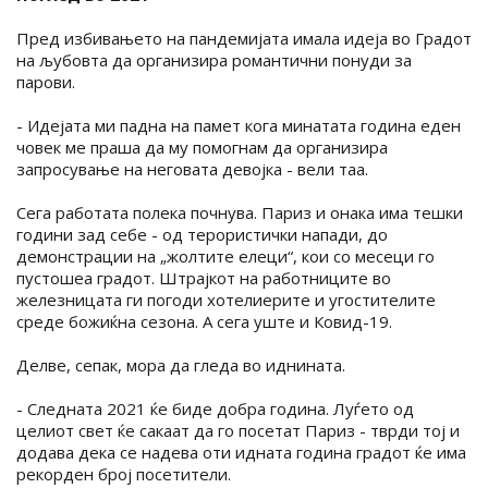
Пред избивањето на пандемијата имала идеја во Градот
на љубовта да организира романтични понуди за
парови.
- Идејата ми падна на памет кога минатата година еден
човек ме праша да му помогнам да организира
запросување на неговата девојка - вели таа.
Сега работата полека почнува. Париз и онака има тешки
години зад себе - од терористички напади, до
демонстрации на „жолтите елеци“, кои со месеци го
пустошеа градот. Штрајкот на работниците во
железницата ги погоди хотелиерите и угостителите
среде божиќна сезона. А сега уште и Ковид-19.
Делве, сепак, мора да гледа во иднината.
- Следната 2021 ќе биде добра година. Луѓето од
целиот свет ќе сакаат да го посетат Париз - тврди тој и
додава дека се надева оти идната година градот ќе има
рекорден број посетители.