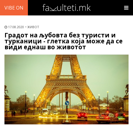
VIBE ON
17.08.2020
ЖИВОТ
Градот на љубовта без туристи и
турканици - глетка која може да се
види еднаш во животот