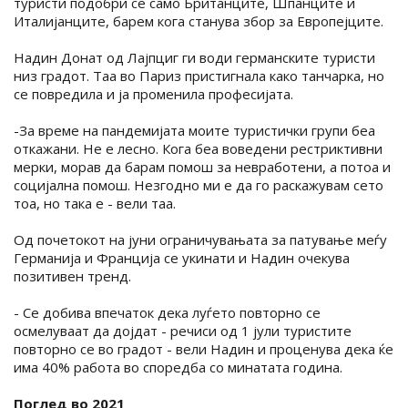
туристи подобри се само Британците, Шпанците и
Италијанците, барем кога станува збор за Европејците.
Надин Донат од Лајпциг ги води германските туристи
низ градот. Таа во Париз пристигнала како танчарка, но
се повредила и ја променила професијата.
-За време на пандемијата моите туристички групи беа
откажани. Не е лесно. Кога беа воведени рестриктивни
мерки, морав да барам помош за невработени, а потоа и
социјална помош. Незгодно ми е да го раскажувам сето
тоа, но така е - вели таа.
Од почетокот на јуни ограничувањата за патување меѓу
Германија и Франција се укинати и Надин очекува
позитивен тренд.
- Се добива впечаток дека луѓето повторно се
осмелуваат да дојдат - речиси од 1 јули туристите
повторно се во градот - вели Надин и проценува дека ќе
има 40% работа во споредба со минатата година.
Поглед во 2021