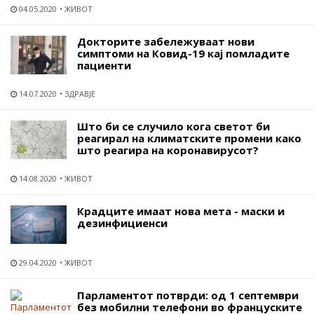
04.05.2020
ЖИВОТ
Докторите забележуваат нови
симптоми на Ковид-19 кај помладите
пациенти
14.07.2020
ЗДРАВЈЕ
Што би се случило кога светот би
реагирал на климатските промени како
што реагира на коронавирусот?
14.08.2020
ЖИВОТ
Крадците имаат новa метa - маски и
дезинфициенси
29.04.2020
ЖИВОТ
Парламентот потврди: од 1 септември
без мобилни телефони во француските