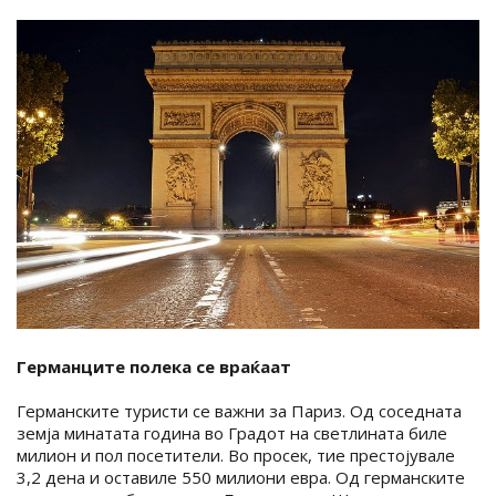
Германците полека се враќаат
Германските туристи се важни за Париз. Од соседната
земја минатата година во Градот на светлината биле
милион и пол посетители. Во просек, тие престојувале
3,2 дена и оставиле 550 милиони евра. Од германските