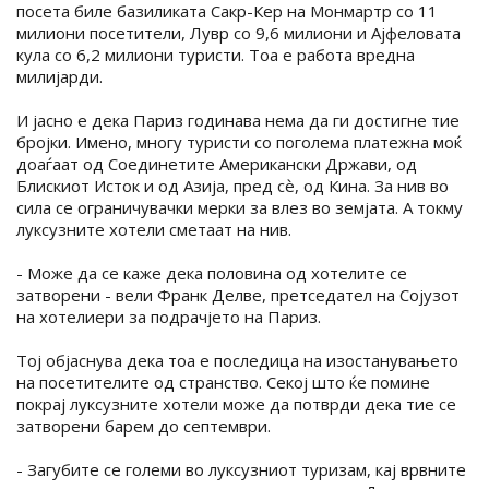
посета биле базиликата Сакр-Кер на Монмартр со 11
милиони посетители, Лувр со 9,6 милиони и Ајфеловата
кула со 6,2 милиони туристи. Тоа е работа вредна
милијарди.
И јасно е дека Париз годинава нема да ги достигне тие
бројки. Имено, многу туристи со поголема платежна моќ
доаѓаат од Соединетите Американски Држави, од
Блискиот Исток и од Азија, пред сѐ, од Кина. За нив во
сила се ограничувачки мерки за влез во земјата. А токму
луксузните хотели сметаат на нив.
- Може да се каже дека половина од хотелите се
затворени - вели Франк Делве, претседател на Сојузот
на хотелиери за подрачјето на Париз.
Тој објаснува дека тоа е последица на изостанувањето
на посетителите од странство. Секој што ќе помине
покрај луксузните хотели може да потврди дека тие се
затворени барем до септември.
- Загубите се големи во луксузниот туризам, кај врвните