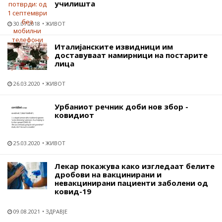
училишта
30.07.2018
ЖИВОТ
Италијанските извидници им
доставуваат намирници на постарите
лица
26.03.2020
ЖИВОТ
Урбаниот речник доби нов збор -
ковидиот
25.03.2020
ЖИВОТ
Лекар покажува како изгледаат белите
дробови на вакцинирани и
невакцинирани пациенти заболени од
ковид-19
09.08.2021
ЗДРАВЈЕ