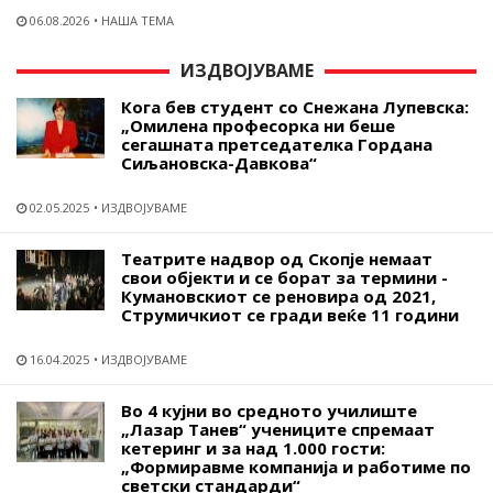
06.08.2026
НАША ТЕМА
ИЗДВОЈУВАМЕ
Кога бев студент со Снежана Лупевска:
„Омилена професорка ни беше
сегашната претседателка Гордана
Сиљановска-Давкова“
02.05.2025
ИЗДВОЈУВАМЕ
Театрите надвор од Скопје немаат
свои објекти и се борат за термини -
Кумановскиот се реновира од 2021,
Струмичкиот се гради веќе 11 години
16.04.2025
ИЗДВОЈУВАМЕ
Во 4 кујни во средното училиште
„Лазар Танев“ учениците спремаат
кетеринг и за над 1.000 гости:
„Формиравме компанија и работиме по
светски стандарди“