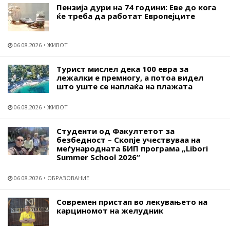
Пензија дури на 74 години: Еве до кога
ќе треба да работат Европејците
06.08.2026
ЖИВОТ
Турист мислел дека 100 евра за
лежалки е премногу, а потоа видел
што уште се наплаќа на плажата
06.08.2026
ЖИВОТ
Студенти од Факултетот за
безбедност – Скопје учествуваа на
меѓународната БИП програма „Libori
Summer School 2026“
06.08.2026
ОБРАЗОВАНИЕ
Современ пристап во лекувањето на
карциномот на желудник