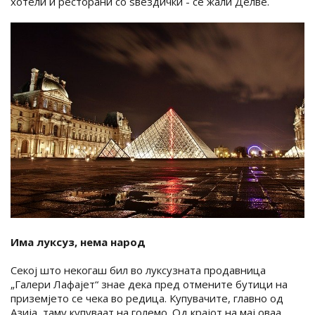
хотели и ресторани со ѕвездички - се жали Делве.
Има луксуз, нема народ
Секој што некогаш бил во луксузната продавница
„Галери Лафајет“ знае дека пред отмените бутици на
приземјето се чека во редица. Купувачите, главно од
Азија, таму купуваат на големо. Од крајот на мај оваа