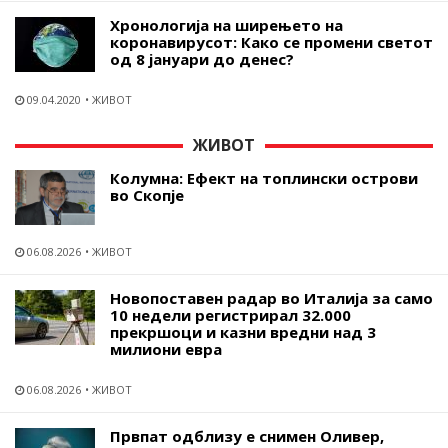
Хронологија на ширењето на
коронавирусот: Како се промени светот
од 8 јануари до денес?
09.04.2020
ЖИВОТ
ЖИВОТ
Колумна: Ефект на топлински острови
во Скопје
06.08.2026
ЖИВОТ
Новопоставен радар во Италија за само
10 недели регистрирал 32.000
прекршоци и казни вредни над 3
милиони евра
06.08.2026
ЖИВОТ
Првпат одблизу е снимен Оливер,