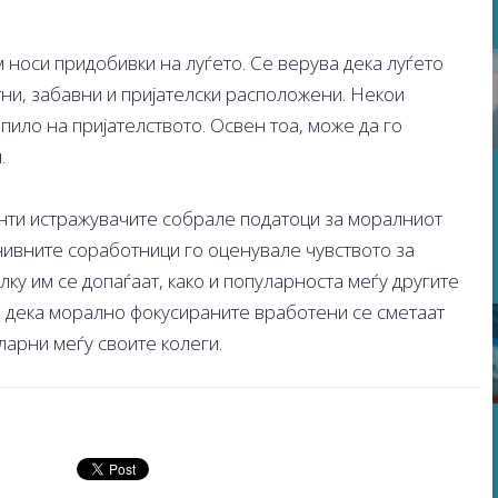
м носи придобивки на луѓето. Се верува дека луѓето
тни, забавни и пријателски расположени. Некои
епило на пријателството. Освен тоа, може да го
.
нти истражувачите собрале податоци за моралниот
нивните соработници го оценувале чувството за
ку им се допаѓаат, како и популарноста меѓу другите
а дека морално фокусираните вработени се сметаат
ларни меѓу своите колеги.