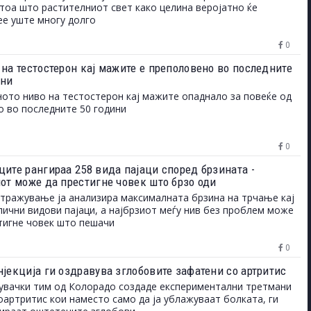
 тоа што растителниот свет како целина веројатно ќе
е уште многу долго
0
 на тестостерон кај мажите е преполовено во последните
ини
ото ниво на тестостерон кај мажите опаднало за повеќе од
о во последните 50 години
0
ците рангираа 258 вида пајаци според брзината -
иот може да престигне човек што брзо оди
тражување ја анализира максималната брзина на трчање кај
лични видови пајаци, а најбрзиот меѓу нив без проблем може
тигне човек што пешачи
0
нјекција ги оздравува зглобовите зафатени со артритис
вачки тим од Колорадо создаде експериментални третмани
оартритис кои наместо само да ја ублажуваат болката, ги