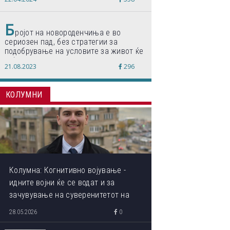
по светски стандарди“
Б
ројот на новороденчиња е во
сериозен пад, без стратегии за
подобрување на условите за живот ќе
дојде до затворање на училишта,
21.08.2023
296
предупредуваат експертите
КОЛУМНИ
Колумна: Когнитивно војување -
идните војни ќе се водат и за
зачувување на суверенитетот на
сопствениот ум
28.05.2026
0