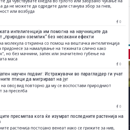
те да чувствувате кнедла во грлото или забрзано чукање на
 а да не можете да одредите дали станува збор за гнев,
ност или возбуда
0
ката интелигенција им помогна на научниците да
ат „природен оземпик“ без несакани ефекти
а молекула откриена со помош на вештачка интелигенција
 придонесе за намалување на тежината слично како
к“, но без мачнини, запек или значително губење на
ата маса
0
атен научен подвиг: Истражувачи во параглајдер ги учат
ните птици да мигрираат на југ
 на овој вид повторно да му се воспостави природниот
т за преселба
0
ците пресметаа кога ќе изумрат последните растенија на
а
ните растенија постојано венеат иако се грижите за нив,