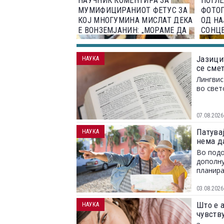
НАУЧНИК КОМЕНТИРА ЗА
ПОГЛЕ
МУМИФИЦИРАНИОТ ФЕТУС ЗА
ФОТО
КОЈ МНОГУМИНА МИСЛАТ ДЕКА
ОД НА
Е ВОНЗЕМЈАНИН: „МОРАМЕ ДА
СОНЦЕ
БИДЕМЕ ВНИМАТЕЛНИ“
Јазици
НАУКА
се сме
Лингвис
во свет
07.08.2026
Патувај
НАУКА
нема д
Во подо
дополну
планира
03.08.2026
Што е 
НАУКА
чувств