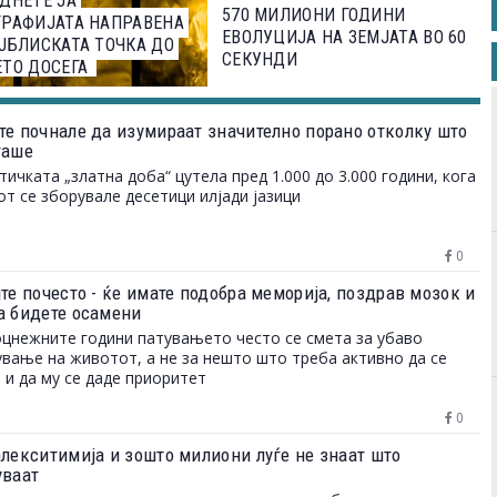
ДНЕТЕ ЈА
570 МИЛИОНИ ГОДИНИ
ГРАФИЈАТА НАПРАВЕНА
ЕВОЛУЦИЈА НА ЗЕМЈАТА ВО 60
ЈБЛИСКАТА ТОЧКА ДО
СЕКУНДИ
ТО ДОСЕГА
те почнале да изумираат значително порано отколку што
таше
тичката „златна доба“ цутела пред 1.000 до 3.000 години, кога
от се зборувале десетици илјади јазици
0
те почесто - ќе имате подобра меморија, поздрав мозок и
а бидете осамени
цнежните години патувањето често се смета за убаво
вање на животот, а не за нешто што треба активно да се
 и да му се даде приоритет
0
алекситимија и зошто милиони луѓе не знаат што
уваат