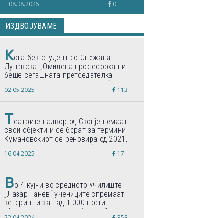
08.08.2026
0
ИЗДВОЈУВАМЕ
К
ога бев студент со Снежана
Лупевска: „Омилена професорка ни
беше сегашната претседателка
Гордана Сиљановска-Давкова“
02.05.2025
113
Т
еатрите надвор од Скопје немаат
свои објекти и се борат за термини -
Кумановскиот се реновира од 2021,
Струмичкиот се гради веќе 11 години
16.04.2025
17
В
о 4 кујни во средното училиште
„Лазар Танев“ учениците спремаат
кетеринг и за над 1.000 гости:
„Формиравме компанија и работиме
22.04.2024
358