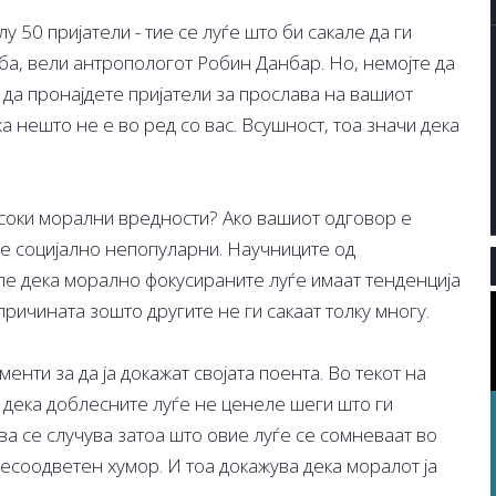
 50 пријатели - тие се луѓе што би сакале да ги
ба, вели антропологот Робин Данбар. Но, немојте да
 да пронајдете пријатели за прослава на вашиот
а нешто не е во ред со вас. Всушност, тоа значи дека
исоки морални вредности? Ако вашиот одговор е
те социјално непопуларни. Научниците од
ле дека морално фокусираните луѓе имаат тенденција
причината зошто другите не ги сакаат толку многу.
нти за да ја докажат својата поента. Во текот на
е дека доблесните луѓе не ценеле шеги што ги
а се случува затоа што овие луѓе се сомневаат во
несоодветен хумор. И тоа докажува дека моралот ја