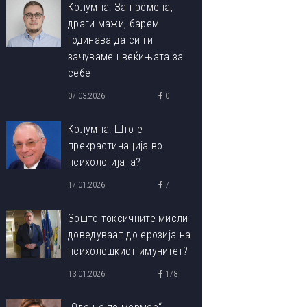
Колумна: За промена,
драги мажи, барем
годинава да си ги
зачуваме цвеќињата за
себе
07.03.2026
0
Колумна: Што е
прекрастинација во
психологијата?
17.01.2026
7
Зошто токсичните мисли
доведуваат до ерозија на
психолошкиот имунитет?
13.01.2026
178