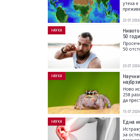
утеха е
преживе
23.07.2026
Нивото
НАУКА
50 год
Просечн
50 отст
20.07.2026
Научни
НАУКА
најбрз
Ново ис
258 раз
да прес
15.07.2026
Една и
НАУКА
Истражу
за осте