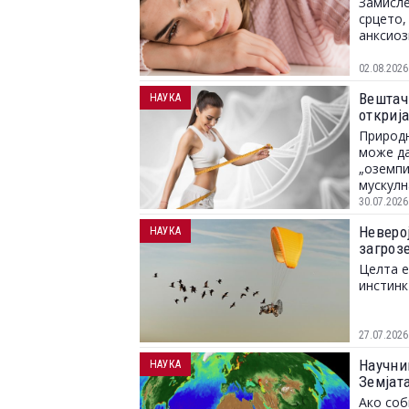
Замисле
срцето,
анксиоз
02.08.2026
Вештач
НАУКА
откриј
Природн
може да
„оземпи
мускулн
30.07.2026
Неверој
НАУКА
загрозе
Целта е
инстинк
27.07.2026
Научни
НАУКА
Земјат
Ако соб