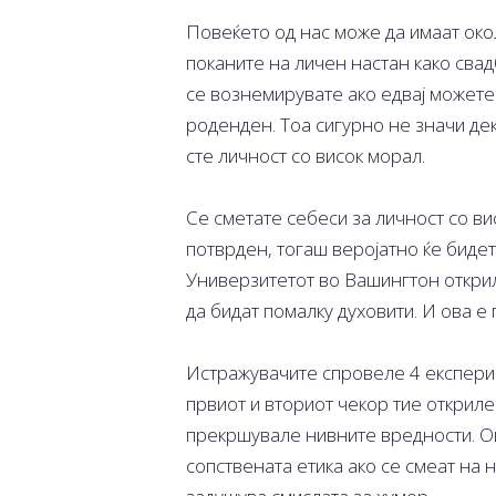
Повеќето од нас може да имаат околу
поканите на личен настан како свад
се вознемирувате ако едвај можете
роденден. Тоа сигурно не значи дек
сте личност со висок морал.
Се сметате себеси за личност со в
потврден, тогаш веројатно ќе биде
Универзитетот во Вашингтон откри
да бидат помалку духовити. И ова е 
Истражувачите спровеле 4 експериме
првиот и вториот чекор тие открил
прекршувале нивните вредности. Ов
сопствената етика ако се смеат на 