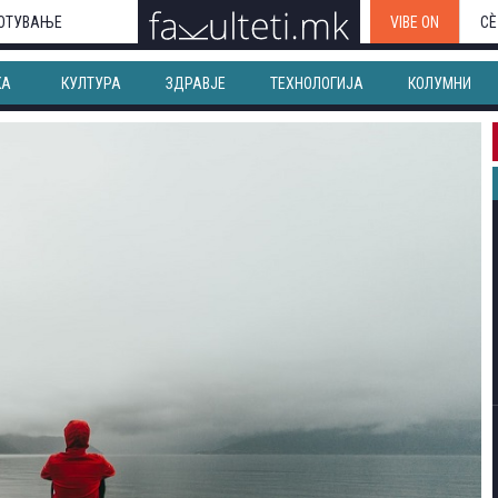
ОТУВАЊЕ
VIBE ON
СЀ
КА
КУЛТУРА
ЗДРАВЈЕ
ТЕХНОЛОГИЈА
КОЛУМНИ