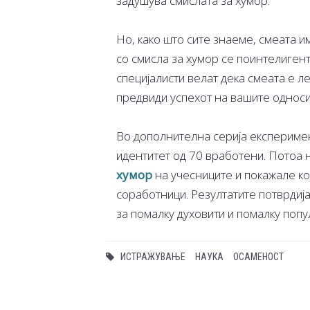
задушува смислата за хумор.
Но, како што сите знаеме, смеата и
со смисла за хумор се поинтелиген
специјалисти велат дека смеата е л
предвиди успехот на вашите односи
Во дополнителна серија експериме
идентитет од 70 вработени. Потоа 
хумор
на учесниците и покажале кол
соработници. Резултатите потврдиј
за помалку духовити и помалку попу
ИСТРАЖУВАЊЕ
НАУКА
ОСАМЕНОСТ