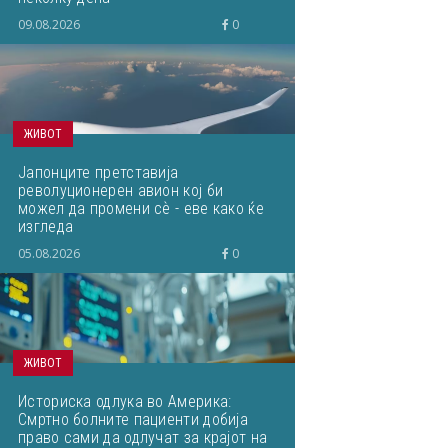
09.08.2026
0
ЖИВОТ
Јапонците претставија
револуционерен авион кој би
можел да промени сѐ - еве како ќе
изгледа
05.08.2026
0
ЖИВОТ
Историска одлука во Америка:
Смртно болните пациенти добија
право сами да одлучат за крајот на