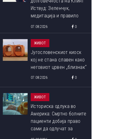
долговечноста на Клинт
Иствуд: Зеленчук,
медитација и правило
90:10 што со децении го
07.08.2026
0
следи
ЖИВОТ
Југословенскиот киоск
кој не стана славен како
неговиот црвен „близнак“
07.08.2026
0
ЖИВОТ
Историска одлука во
Америка: Смртно болните
пациенти добија право
сами да одлучат за
крајот на својот живот