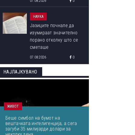
07.08.2026
0
НАУКА
Јазиците почнале да
изумираат значително
порано отколку што се
сметаше
07.08.2026
0
НАЈЛАЈКУВАНО
ЖИВОТ
Беше симбол на бумот на
вештачката интелигенција, а сега
загуби 35 милијарди долари за
неколку дена