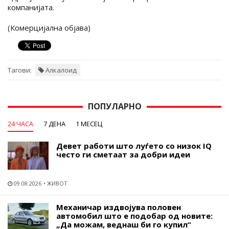
компанијата.
(Комерцијална објава)
Тагови:
Алкалоид
ПОПУЛАРНО
24 ЧАСА
7 ДЕНА
1 МЕСЕЦ
Девет работи што луѓето со низок IQ
често ги сметаат за добри идеи
09.08.2026
ЖИВОТ
Механичар издвојува половен
автомобил што е подобар од новите:
„Да можам, веднаш би го купил“