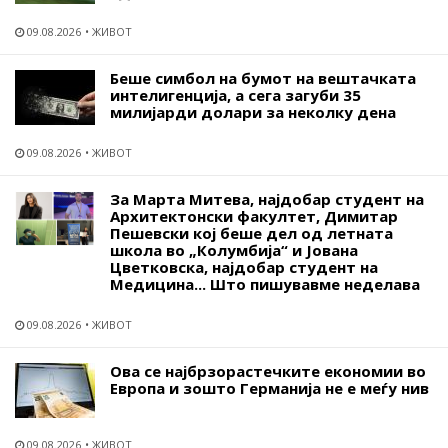
09.08.2026
ЖИВОТ
Беше симбол на бумот на вештачката
интелигенција, а сега загуби 35
милијарди долари за неколку дена
09.08.2026
ЖИВОТ
За Марта Митева, најдобар студент на
Архитектонски факултет, Димитар
Пешевски кој беше дел од летната
школа во „Колумбија“ и Јована
Цветковска, најдобар студент на
Медицина... Што пишувавме неделава
09.08.2026
ЖИВОТ
Ова се најбрзорастечките економии во
Европа и зошто Германија не е меѓу нив
09.08.2026
ЖИВОТ