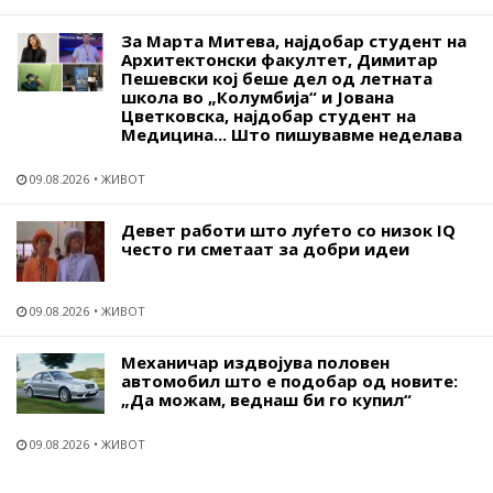
За Марта Митева, најдобар студент на
Архитектонски факултет, Димитар
Пешевски кој беше дел од летната
школа во „Колумбија“ и Јована
Цветковска, најдобар студент на
Медицина... Што пишувавме неделава
09.08.2026
ЖИВОТ
Девет работи што луѓето со низок IQ
често ги сметаат за добри идеи
09.08.2026
ЖИВОТ
Механичар издвојува половен
автомобил што е подобар од новите:
„Да можам, веднаш би го купил“
09.08.2026
ЖИВОТ