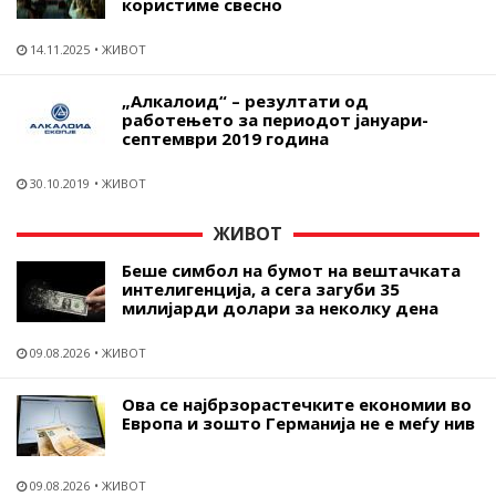
користиме свесно
14.11.2025
ЖИВОТ
„Алкалоид“ – резултати од
работењето за периодот јануари-
септември 2019 година
30.10.2019
ЖИВОТ
ЖИВОТ
Беше симбол на бумот на вештачката
интелигенција, а сега загуби 35
милијарди долари за неколку дена
09.08.2026
ЖИВОТ
Ова се најбрзорастечките економии во
Европа и зошто Германија не е меѓу нив
09.08.2026
ЖИВОТ