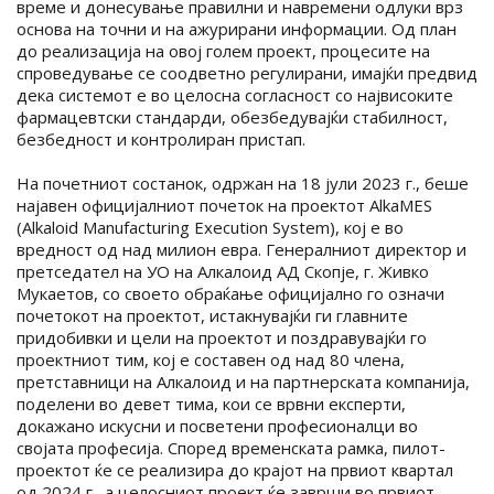
време и донесување правилни и навремени одлуки врз
основа на точни и на ажурирани информации. Од план
до реализација на овој голем проект, процесите на
спроведување се соодветно регулирани, имајќи предвид
дека системот е во целосна согласност со највисоките
фармацевтски стандарди, обезбедувајќи стабилност,
безбедност и контролиран пристап.
На почетниот состанок, одржан на 18 јули 2023 г., беше
најавен официјалниот почеток на проектот AlkaMES
(Alkaloid Manufacturing Execution System), кој е во
вредност од над милион евра. Генералниот директор и
претседател на УО на Алкалоид АД Скопје, г. Живко
Мукаетов, со своето обраќање официјално го означи
почетокот на проектот, истакнувајќи ги главните
придобивки и цели на проектот и поздравувајќи го
проектниот тим, кој е составен од над 80 члена,
претставници на Алкалоид и на партнерската компанија,
поделени во девет тима, кои се врвни експерти,
докажано искусни и посветени професионалци во
својата професија. Според временската рамка, пилот-
проектот ќе се реализира до крајот на првиот квартал
од 2024 г., а целосниот проект ќе заврши во првиот