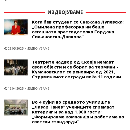
ИЗДВОЈУВАМЕ
Кога бев студент со Снежана Лупевска:
„Омилена професорка ни беше
сегашната претседателка Гордана
Сиљановска-Давкова“
02.05.2025
ИЗДВОЈУВАМЕ
Театрите надвор од Скопје немаат
свои објекти и се борат за термини -
Кумановскиот се реновира од 2021,
Струмичкиот се гради веќе 11 години
16.04.2025
ИЗДВОЈУВАМЕ
Во 4 кујни во средното училиште
„Лазар Танев“ учениците спремаат
кетеринг и за над 1.000 гости:
„Формиравме компанија и работиме по
светски стандарди“