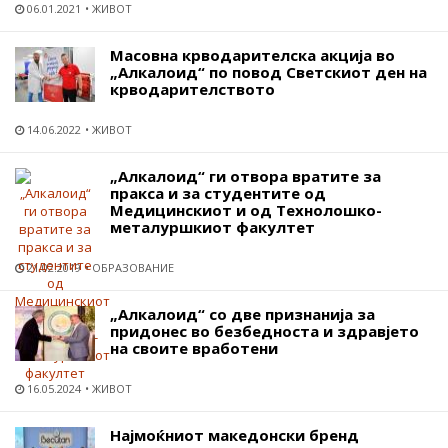
06.01.2021
ЖИВОТ
Масовна крводарителска акција во
„Алкалоид“ по повод Светскиот ден на
крводарителството
14.06.2022
ЖИВОТ
„Алкалоид“ ги отвора вратите за
пракса и за студентите од
Медицинскиот и од Технолошко-
металуршкиот факултет
21.02.2019
ОБРАЗОВАНИЕ
„Алкалоид“ со две признанија за
придонес во безбедноста и здравјето
на своите вработени
16.05.2024
ЖИВОТ
Најмоќниот македонски бренд