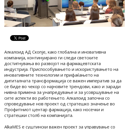
Алкалоид АД Скопје, како глобална и иновативна
компанија, континуирано ги следи светските
достигнувања во развојот на фармацевтската
индустрија. Приспособувањето и искористувањето на
иновативните технологии и прифаќањето на
дигиталната трансформација се важен императив за да
се биде во чекор со најновите трендови, како и заради
нивна примена за унапредување и за усовршување на
сите аспекти во работењето. Алкалоид започна со
спроведување нов проект од стратешко значење во
Профитниот центар фармација, како носечки и
стратешки столб на компанијата.
AlkaMES е суштински важен проект за управување со