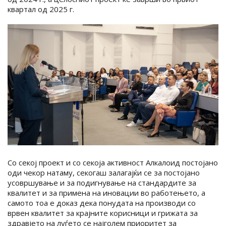
квартал од 2025 г.
Со секој проект и со секоја активност Алкалоид постојано
оди чекор натаму, секогаш залагајќи се за постојано
усовршување и за подигнување на стандардите за
квалитет и за примена на иновации во работењето, а
самото тоа е доказ дека понудата на производи со
врвен квалитет за крајните корисници и грижата за
здравјето на луѓето се најголем приоритет за