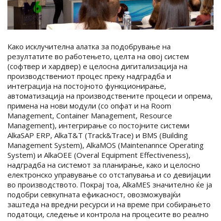
Како исклучителна алатка за подобрување на
резултатите во работењето, целта на овој систем
(софтвер и хардвер) е целосна дигитализација на
производствениот процес преку надградба и
интеграција на постојното функционирање,
автоматизација на производствените процеси и опрема,
примена на нови модули (со опфат и на Room
Management, Container Management, Resource
Management), интегрирање со постојните системи
AlkaSAP ERP, AlkaT&T (Track&Trace) и BMS (Building
Management System), AlkaMOS (Maintenannce Operating
System) и AlkaOEE (Overal Equipment Effectiveness),
надградба на системот за планирање, како и целосно
електронско управување со отстапувања и со девијации
во производството. Покрај тоа, AlkaMES значително ќе ја
подобри севкупната ефикасност, овозможувајќи
заштеда на вредни ресурси и на време при собирањето
податоци, следење и контрола на процесите во реално