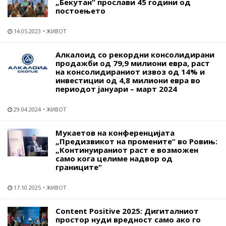
„Бекутан“ прослави 45 години од
постоењето
14.05.2023
ЖИВОТ
Алкалоид со рекордни консолидирани
продажби од 79,9 милиони евра, раст
на консолидираниот извоз од 14% и
инвестиции од 4,8 милиони евра во
периодот јануари – март 2024
29.04.2024
ЖИВОТ
Мукаетов на конференцијата
„Предизвикот на промените“ во Ровињ:
„Континуираниот раст е возможен
само кога целиме надвор од
границите“
17.10.2025
ЖИВОТ
Content Positive 2025: Дигиталниот
простор нуди вредност само ако го