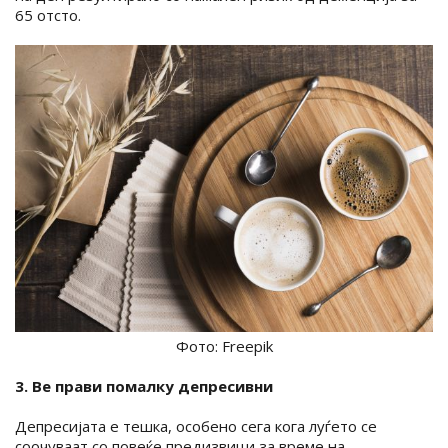
65 отсто.
Фото: Freepik
3. Ве прави помалку депресивни
Депресијата е тешка, особено сега кога луѓето се
соочуваат со повеќе предизвици за време на