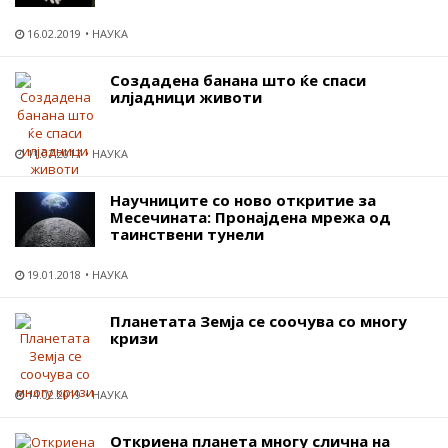
16.02.2019
НАУКА
Создадена банана што ќе спаси
илјадници животи
11.07.2017
НАУКА
Научниците со ново откритие за
Месечината: Пронајдена мрежа од
таинствени тунели
19.01.2018
НАУКА
Планетата Земја се соочува со многу
кризи
14.02.2019
НАУКА
Откриена планета многу слична на