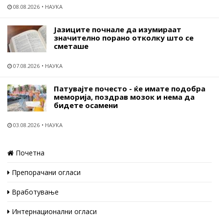
08.08.2026
НАУКА
Јазиците почнале да изумираат
значително порано отколку што се
сметаше
07.08.2026
НАУКА
Патувајте почесто - ќе имате подобра
меморија, поздрав мозок и нема да
бидете осамени
03.08.2026
НАУКА
Почетна
Препорачани огласи
Вработување
Интернационални огласи