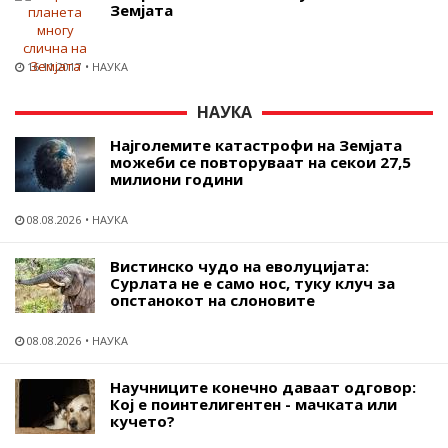
Земјата
16.11.2017
НАУКА
НАУКА
Најголемите катастрофи на Земјата
можеби се повторуваат на секои 27,5
милиони години
08.08.2026
НАУКА
Вистинско чудо на еволуцијата:
Сурлата не е само нос, туку клуч за
опстанокот на слоновите
08.08.2026
НАУКА
Научниците конечно даваат одговор:
Кој е поинтелигентен - мачката или
кучето?