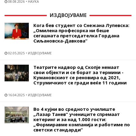
08.08.2026
НАУКА
ИЗДВОЈУВАМЕ
Кога бев студент со Снежана Лупевска:
„Омилена професорка ни беше
сегашната претседателка Гордана
Сиљановска-Давкова“
02.05.2025
ИЗДВОЈУВАМЕ
Театрите надвор од Скопје немаат
свои објекти и се борат за термини -
Кумановскиот се реновира од 2021,
Струмичкиот се гради веќе 11 години
16.04.2025
ИЗДВОЈУВАМЕ
Во 4 кујни во средното училиште
„Лазар Танев“ учениците спремаат
кетеринг и за над 1.000 гости:
„Формиравме компанија и работиме по
светски стандарди“