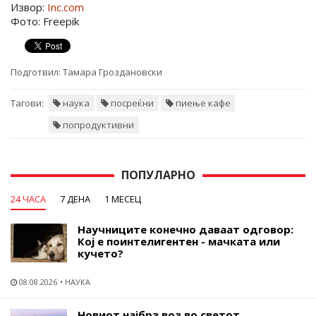
Извор:
Inc.com
Фото: Freepik
Подготвил:
Тамара Гроздановски
Тагови:
наука
посреќни
пиење кафе
попродуктивни
ПОПУЛАРНО
24 ЧАСА
7 ДЕНА
1 МЕСЕЦ
Научниците конечно даваат одговор:
Кој е поинтелигентен - мачката или
кучето?
08.08.2026
НАУКА
Новиот најбрз воз во светот