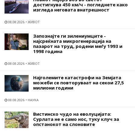
достигнува 450 км/ч - погледнете како
изгледа неговата внатрешност
08.08.2026
ЖИВОТ
Запознајте ги зилениумците -
најсреќната микрогенерација на
пазарот на труд, родени меѓу 1993 и
1998 година
08.08.2026
ЖИВОТ
Најголемите катастрофи на Земјата
можеби се повторуваат на секои 27,5
милиони години
08.08.2026
НАУКА
Вистинско чудо на еволуцијата:
Сурлата не е само нос, туку клуч за
опстанокот на слоновите