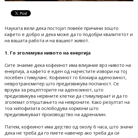
Науката вели дека постојат повеќе причини зошто
кафето е добро и дека може да го подобри квалитетот и
на вашата работа и на вашиот живот.
1. Го зголемува нивото на енергија
Сите знаеме дека кофеинот има влијание врз нивото на
енергија, а кафето е еден од најчестите извори на тој
посебен стимуланс. Кофеинот го блокира аденозинот,
невротрансмитер што предизвикува поспаност. Се
врзува за рецепторите на аденозинот, што
предизвикува нервните клетки да стимулираат и да го
зголемат отпуштањето на невроните. Како резултат на
тоа хипофизата ослободува хормони што
предизвикуваат производство на адреналин.
Патем, кофеинот има дејство од околу 6 часа, што значи
дека не треба да го пиете навечер ако треба да си