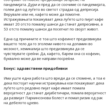
пандемијата. Дури и пред да се соочиме со пандемијата,
голем дел од луѓето во светот страдаа од депресија.
Верувале или не, кафето може да помогне.
Истражувањата покажуваат дека луѓето што пијат кафе
имаат 20 отсто помалку шанси да станат депресивни, а
53 отсто помалку шанси да посегнат по својот живот.
Една од причините е тоа што кофеинот предизвикува
вашето тело да го зголеми нивото на допамин во
мозокот, хемикалија што предизвикува да се
чувствувате среќни. Да, кафето, барем она со кофеин,
буквално може да ве направи посреќни.
Бонус: здравствени придобивки
Има уште една работа што вреди да се спомене, а тоа е
дека постојат научни истражувања кои покажуваат дека
луѓето што редовно пијат кафе имаат помала
веројатност да станат дијабетичари, помала веројатност
да развијат Паркинсонова болест и помал ризик од рак
на дебелото црево.