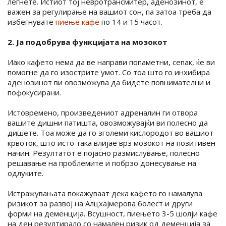
легнете. Истиот тој невротрансмитер, аденозинот, е
важен за регулирање на вашиот сон, па затоа треба да
избегнувате
пиење кафе
по 14 и 15 часот.
2. Ја подобрува функцијата на мозокот
Иако кафето нема да ве направи попаметни, сепак, ќе ви
помогне да го изострите умот. Со тоа што го инхибира
аденозинот ви овозможува да бидете повнимателни и
пофокусирани.
Истовремено, произведениот адреналин ги отвора
вашите дишни патишта, овозможувајќи ви полесно да
дишете. Тоа може да го зголеми кислородот во вашиот
крвоток, што исто така влијае врз мозокот на позитивен
начин. Резултатот е појасно размислување, полесно
решавање на проблемите и побрзо донесување на
одлуките.
Истражувањата покажуваат дека кафето го намалува
ризикот за развој на Алцхајмерова болест и други
форми на деменција. Всушност, пиењето 3-5 шолји кафе
на ден резултирало со намален ризик од деменција за