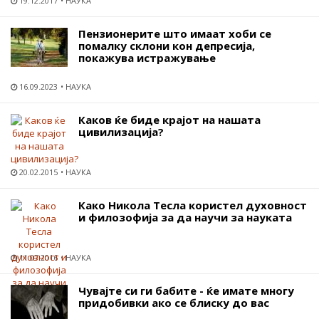
19.12.2017
НАУКА
Пензионерите што имаат хоби се
помалку склони кон депресија,
покажува истражување
16.09.2023
НАУКА
Каков ќе биде крајот на нашата
цивилизација?
20.02.2015
НАУКА
Како Никола Тесла користел духовност
и филозофија за да научи за науката
11.07.2016
НАУКА
Чувајте си ги бабите - ќе имате многу
придобивки ако се блиску до вас