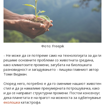
Фото: Freepik
- Не може да се потпреме само на технологијата за да ги
решиме основните проблеми со животната средина,
како климатските промени, загубата на биолошката
разновидност и загадувањето - пишува главниот автор
Томи Видман.
Според него, потребно е да го смениме нашиот животен
стил и да ја намалиме прекумерната потрошувачка, како
и да се направат структурни промени. Постои консензус
дека планетата е на прагот на можноста за одбегнување
еколошка
катастрофа.