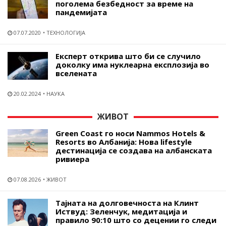
поголема безбедност за време на
пандемијата
07.07.2020
ТЕХНОЛОГИЈА
Експерт открива што би се случило
доколку има нуклеарна експлозија во
вселената
20.02.2024
НАУКА
ЖИВОТ
Green Coast го носи Nammos Hotels &
Resorts во Албанија: Нова lifestyle
дестинација се создава на албанската
ривиера
07.08.2026
ЖИВОТ
Тајната на долговечноста на Клинт
Иствуд: Зеленчук, медитација и
правило 90:10 што со децении го следи