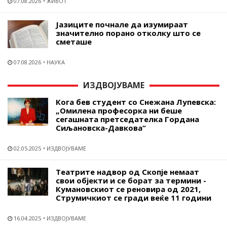
07.08.2026
ЖИВОТ
Јазиците почнале да изумираат
значително порано отколку што се
сметаше
07.08.2026
НАУКА
ИЗДВОЈУВАМЕ
Кога бев студент со Снежана Лупевска:
„Омилена професорка ни беше
сегашната претседателка Гордана
Сиљановска-Давкова“
02.05.2025
ИЗДВОЈУВАМЕ
Театрите надвор од Скопје немаат
свои објекти и се борат за термини -
Кумановскиот се реновира од 2021,
Струмичкиот се гради веќе 11 години
16.04.2025
ИЗДВОЈУВАМЕ