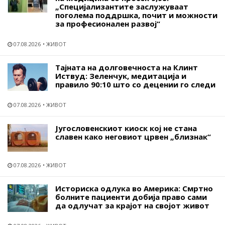
„Специјализантите заслужуваат
поголема поддршка, почит и можности
за професионален развој“
07.08.2026
ЖИВОТ
Тајната на долговечноста на Клинт
Иствуд: Зеленчук, медитација и
правило 90:10 што со децении го следи
07.08.2026
ЖИВОТ
Југословенскиот киоск кој не стана
славен како неговиот црвен „близнак“
07.08.2026
ЖИВОТ
Историска одлука во Америка: Смртно
болните пациенти добија право сами
да одлучат за крајот на својот живот