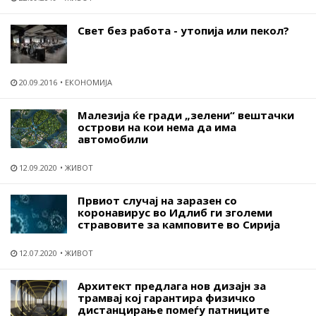
Свет без работа - утопија или пекол?
20.09.2016
ЕКОНОМИЈА
Малезија ќе гради „зелени“ вештачки
острови на кои нема да има
автомобили
12.09.2020
ЖИВОТ
Првиот случај на заразен со
коронавирус во Идлиб ги зголеми
стравовите за камповите во Сирија
12.07.2020
ЖИВОТ
Архитект предлага нов дизајн за
трамвај кој гарантира физичко
дистанцирање помеѓу патниците