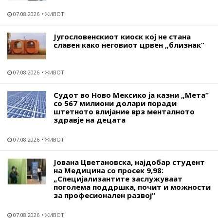
07.08.2026
ЖИВОТ
Југословенскиот киоск кој не стана
славен како неговиот црвен „близнак“
07.08.2026
ЖИВОТ
Судот во Ново Мексико ја казни „Мета“
со 567 милиони долари поради
штетното влијание врз менталното
здравје на децата
07.08.2026
ЖИВОТ
Јована Цветановска, најдобар студент
на Медицина со просек 9,98:
„Специјализантите заслужуваат
поголема поддршка, почит и можности
за професионален развој“
07.08.2026
ЖИВОТ