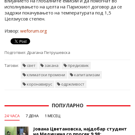
влијанието на глобалните емисии и да помогнат во
исполнувањето на целта на Парискиот договор да се
задржи покачувањето на температурата под 1,5
Целзиусов степен.
Извор:
weforum.org
Подготвил:
Драгана Петрушевска
Тагови:
свет
закана
предизвик
климатски промени
капитализам
коронавирус
одржливост
ПОПУЛАРНО
24 ЧАСА
7 ДЕНА
1 МЕСЕЦ
Јована Цветановска, најдобар студент
на Медицина со просек 9,98: