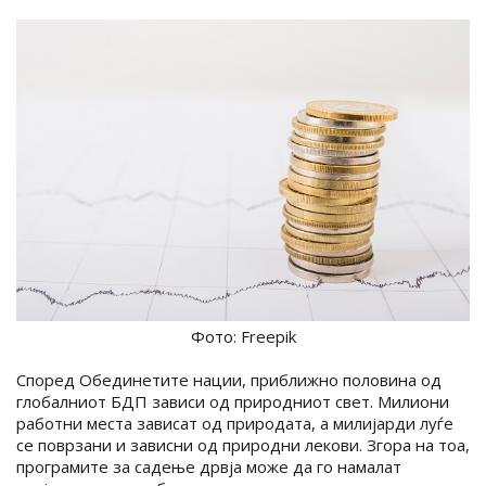
Фото: Freepik
Според Обединетите нации, приближно половина од
глобалниот БДП зависи од природниот свет. Милиони
работни места зависат од природата, а милијарди луѓе
се поврзани и зависни од природни лекови. Згора на тоа,
програмите за садење дрвја може да го намалат