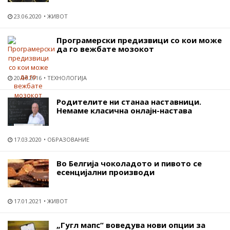
23.06.2020
ЖИВОТ
Програмерски предизвици со кои може
да го вежбате мозокот
20.06.2016
ТЕХНОЛОГИЈА
Родителите ни станаа наставници.
Немаме класична онлајн-настава
17.03.2020
ОБРАЗОВАНИЕ
Во Белгија чоколадото и пивото се
есенцијални производи
17.01.2021
ЖИВОТ
„Гугл мапс“ воведува нови опции за