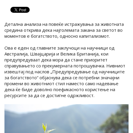
Детална анализа на повеќе истражувања за животната
средина открива дека најголемата закана за светот во
моментов е богатството, односно капитализмот.
Ова е еден од главните заклучоци на научници од
Австралија, Швајцарија и Велика Британија, кои
предупредуваат дека мора да стане приоритет
справувањето со прекумерната потрошувачка. Нивниот
извештај под наслов „Предупредување од научниците
за богатството“ објаснува дека се потребни значајни
промени во животниот стил наместо само надевање
дека ќе биде доволно поефикасното користење на
ресурсите за да се достигне одржливост.