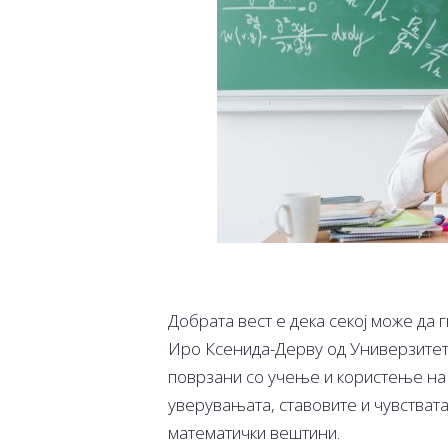
Добрата вест е дека секој може да 
Иро Ксенида-Дерву од Универзитето
поврзани со учење и користење на 
уверувањата, ставовите и чувствата
математички вештини.