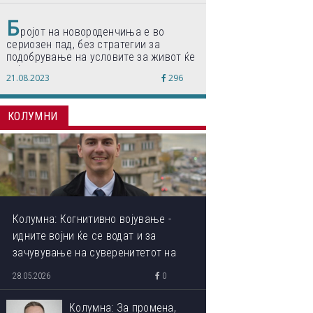
Б
ројот на новороденчиња е во
сериозен пад, без стратегии за
подобрување на условите за живот ќе
дојде до затворање на училишта,
21.08.2023
296
предупредуваат експертите
КОЛУМНИ
Колумна: Когнитивно војување -
идните војни ќе се водат и за
зачувување на суверенитетот на
сопствениот ум
28.05.2026
0
Колумна: За промена,