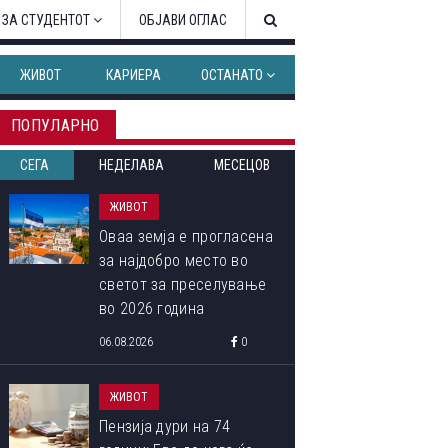
 ЗА СТУДЕНТОТ
ОБЈАВИ ОГЛАС
ЖИВОТ
КАРИЕРА
ОСТАНАТО
ПОПУЛАРНО
СЕГА
НЕДЕЛАВА
МЕСЕЦОВ
ЖИВОТ
Оваа земја е прогласена
за најдобро место во
светот за преселување
во 2026 година
06.08.2026
0
ЖИВОТ
Пензија дури на 74