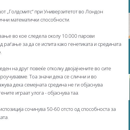
џот „Голдсмитс“ при Универзитетот во Лондон
ични математички способности.
вање во кое следела околу 10.000 парови
од раѓање за да се испита како генетиката и средината
.
еден на друг повеќе отколку двојајчените во сите
роучувавме. Тоа значи дека се слични и во
жува дека семејната средина не ги објаснува
ените играат улога - објаснува таа.
испозиција сочинува 50-60 отсто од способноста за
ата.