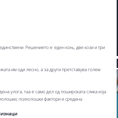
 единствени. Решението е: еден коњ, две кози и три
ката им оди лесно, а за други претставува голем
ена улога, таа е само дел од пошироката слика која
иолошки, психолошки фактори и средина.
лизнаци