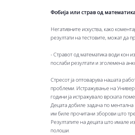
Фобија или страв од математик
Негативните искуства, како комента
резултати на тестовите, можат да п
- Стравот од математика води кон 
послаби резултати и зголемена анкс
Стресот ја оптоварува нашата раб
проблеми. Истражување на Универз
години ја истражувало врската поме
Децата добиле задача по ментална 
им биле прочитани зборови што треб
Резултатите на децата што имале и
полоши.