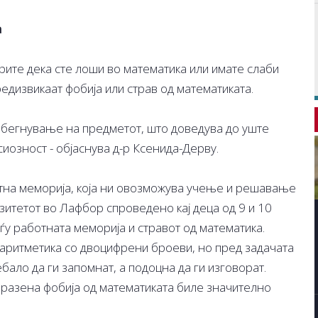
а
рите дека сте лоши во математика или имате слаби
редизвикаат фобија или страв од математиката.
избегнување на предметот, што доведува до уште
иозност - објаснува д-р Ксенида-Дерву.
отна меморија, која ни овозможува учење и решавање
итетот во Лафбор спроведено кај деца од 9 и 10
ѓу работната меморија и стравот од математика.
аритметика со двоцифрени броеви, но пред задачата
ало да ги запомнат, а подоцна да ги изговорат.
зразена фобија од математиката биле значително