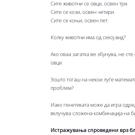
Сите животни се овци, освен три.
Сите се кози, освен четири.
Сите се коњи, освен пет.
Колку животни има од секој вид?
Ако оваа загатка ве збунува, не сте
овци.
Зошто тогаш на некои луѓе математи
проблем?
Иако генетиката може да игра одред
вклучува сложена комбинација на б
Истражувања спроведени врз б