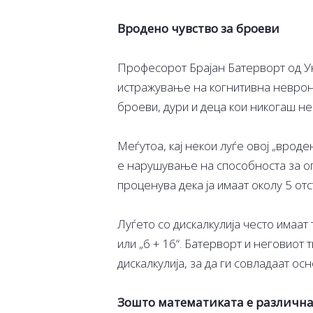
Вродено чувство за броеви
Професорот Брајан Батерворт од У
истражување на когнитивна неврона
броеви, дури и деца кои никогаш не 
Меѓутоа, кај некои луѓе овој „врод
е нарушување на способноста за оп
проценува дека ја имаат околу 5 отс
Луѓето со дискалкулија често имаат 
или „6 + 16“. Батерворт и неговиот 
дискалкулија, за да ги совладаат о
Зошто математиката е различна