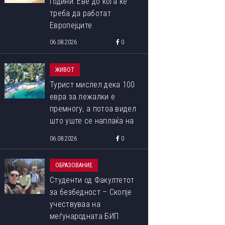
години: Еве до кога ќе
треба да работат
Европејците
06.08.2026
0
ЖИВОТ
Турист мислел дека 100
евра за лежалки е
премногу, а потоа видел
што уште се наплаќа на
плажата
06.08.2026
0
ОБРАЗОВАНИЕ
Студенти од Факултетот
за безбедност – Скопје
учествуваа на
меѓународната БИП