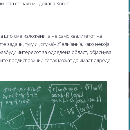
дината се важни - додава Ковас.
а што сме изложени, а не само квалитетот на
задачи, туку и „случајни“ влијанија, како некоја
разбуди интересот за одредена област, објаснува
ките предиспозиции сепак можат да имаат одреден