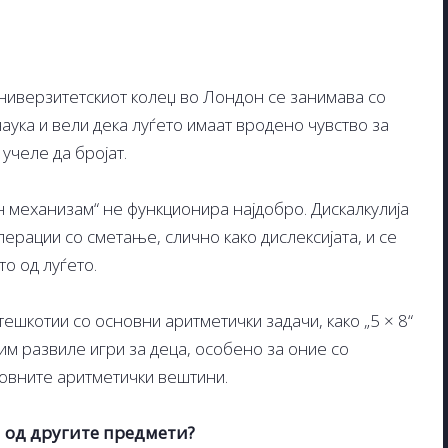
ниверзитетскиот колеџ во Лондон се занимава со
ука и вели дека луѓето имаат вродено чувство за
учеле да бројат.
ен механизам“ не функционира најдобро. Дискалкулија
ерации со сметање, слично како дислексијата, и се
то од луѓето.
тешкотии со основни аритметички задачи, како „5 × 8“
тим развиле игри за деца, особено за оние со
сновните аритметички вештини.
 од другите предмети?