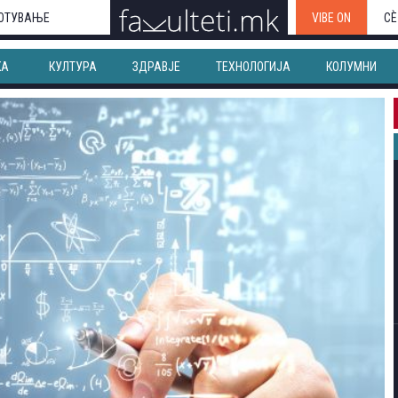
ОТУВАЊЕ
VIBE ON
СЀ
КА
КУЛТУРА
ЗДРАВЈЕ
ТЕХНОЛОГИЈА
КОЛУМНИ