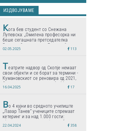
ИЗДВОЈУВАМЕ
К
ога бев студент со Снежана
Лупевска: „Омилена професорка ни
беше сегашната претседателка
Гордана Сиљановска-Давкова“
02.05.2025
113
Т
еатрите надвор од Скопје немаат
свои објекти и се борат за термини -
Кумановскиот се реновира од 2021,
Струмичкиот се гради веќе 11 години
16.04.2025
17
В
о 4 кујни во средното училиште
„Лазар Танев“ учениците спремаат
кетеринг и за над 1.000 гости:
„Формиравме компанија и работиме
22.04.2024
358
по светски стандарди“