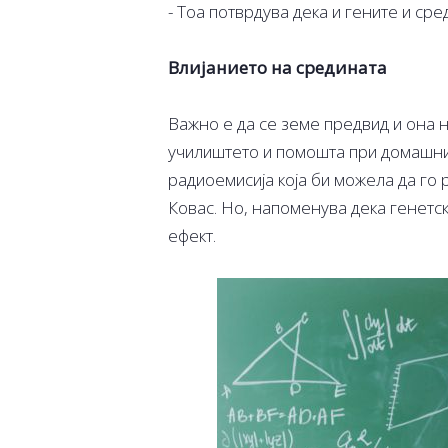
- Тоа потврдува дека и гените и сре
Влијанието на средината
Важно е да се земе предвид и она н
училиштето и помошта при домашните 
радиоемисија која би можела да го 
Ковас. Но, напоменува дека генетс
ефект.