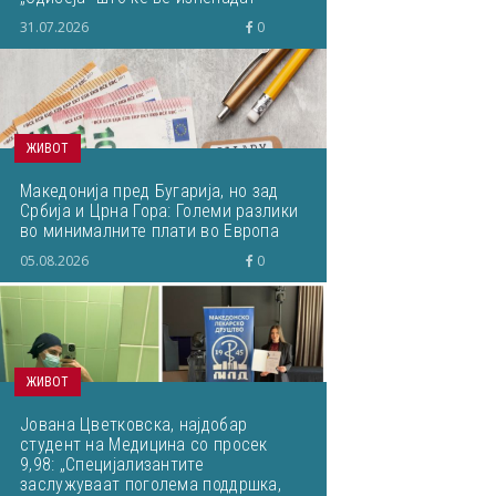
31.07.2026
0
ЖИВОТ
Македонија пред Бугарија, но зад
Србија и Црна Гора: Големи разлики
во минималните плати во Европа
05.08.2026
0
ЖИВОТ
Јована Цветковска, најдобар
студент на Медицина со просек
9,98: „Специјализантите
заслужуваат поголема поддршка,