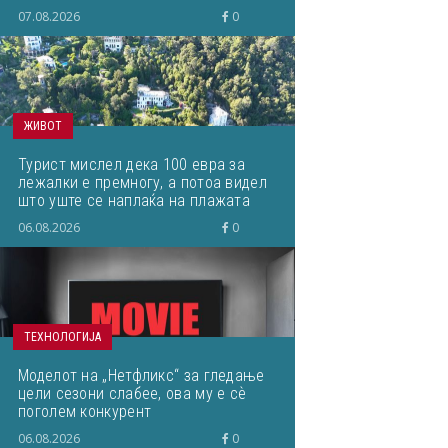
почит и можности за
07.08.2026
0
професионален развој“
ЖИВОТ
Турист мислел дека 100 евра за
лежалки е премногу, а потоа видел
што уште се наплаќа на плажата
06.08.2026
0
ТЕХНОЛОГИЈА
Моделот на „Нетфликс“ за гледање
цели сезони слабее, ова му е сѐ
поголем конкурент
06.08.2026
0