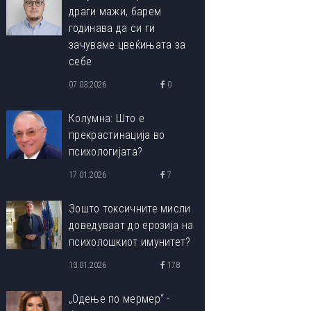
драги мажи, барем
годинава да си ги
зачуваме цвеќињата за
себе
07.03.2026
0
Колумна: Што е
прекрастинација во
психологијата?
17.01.2026
7
Зошто токсичните мисли
доведуваат до ерозија на
психолошкиот имунитет?
13.01.2026
178
„Одење по мермер“ -