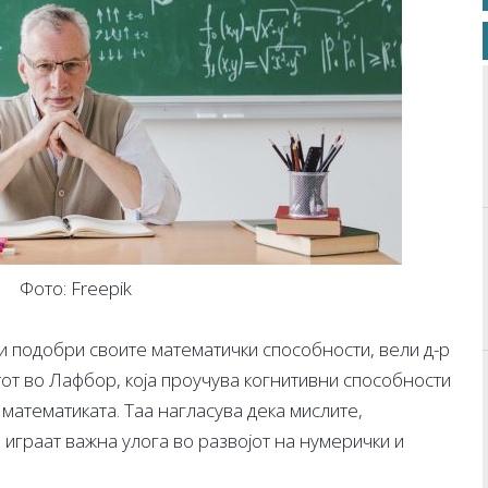
Фото: Freepik
ги подобри своите математички способности, вели д-р
т во Лафбор, која проучува когнитивни способности
математиката. Таа нагласува дека мислите,
 играат важна улога во развојот на нумерички и