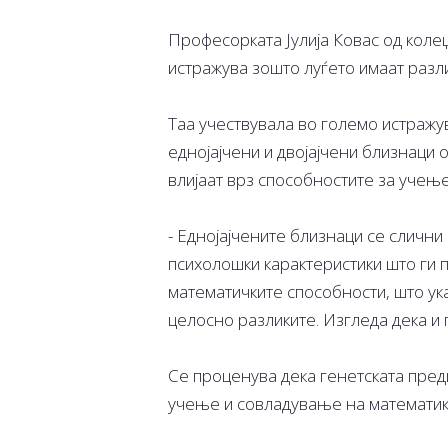
Професорката Јулија Ковас од коле
истражува зошто луѓето имаат разл
Таа учествувала во големо истражу
еднојајчени и двојајчени близнаци 
влијаат врз способностите за учење
- Еднојајчените близнаци се слични 
психолошки карактеристики што ги п
математичките способности, што ука
целосно разликите. Изгледа дека и г
Се проценува дека генетската пред
учење и совладување на математик