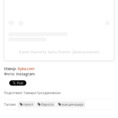
A post shared by Samy Kramer (@samy.kramer)
Извор:
6yka.com
Фото: Instagram
Подготвил:
Тамара Гроздановски
Тагови:
пилот
Европа
вакцинација