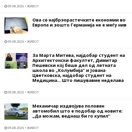
09.08.2026
ЖИВОТ
Ова се најбрзорастечките економии во
Европа и зошто Германија не е меѓу нив
09.08.2026
ЖИВОТ
За Марта Митева, најдобар студент на
Архитектонски факултет, Димитар
Пешевски кој беше дел од летната
школа во „Колумбија“ и Јована
Цветковска, најдобар студент на
Медицина... Што пишувавме неделава
09.08.2026
ЖИВОТ
Механичар издвојува половен
автомобил што е подобар од новите:
„Да можам, веднаш би го купил“
09.08.2026
ЖИВОТ