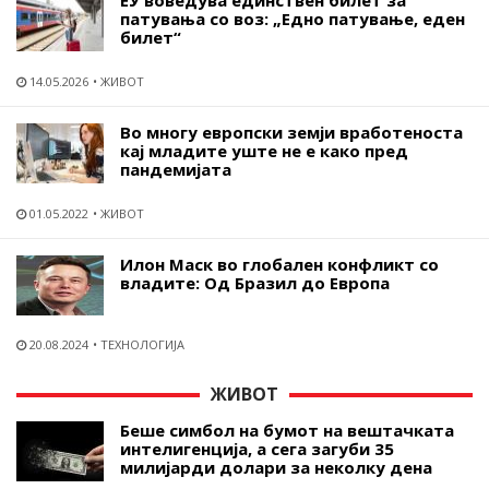
патувања со воз: „Едно патување, еден
билет“
14.05.2026
ЖИВОТ
Во многу европски земји вработеноста
кај младите уште не е како пред
пандемијата
01.05.2022
ЖИВОТ
Илон Маск во глобален конфликт со
владите: Од Бразил до Европа
20.08.2024
ТЕХНОЛОГИЈА
ЖИВОТ
Беше симбол на бумот на вештачката
интелигенција, а сега загуби 35
милијарди долари за неколку дена