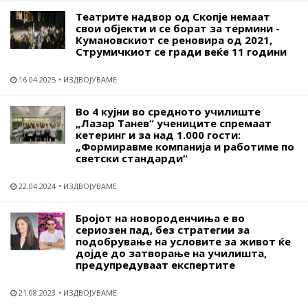
Театрите надвор од Скопје немаат
свои објекти и се борат за термини -
Кумановскиот се реновира од 2021,
Струмичкиот се гради веќе 11 години
16.04.2025
ИЗДВОЈУВАМЕ
Во 4 кујни во средното училиште
„Лазар Танев“ учениците спремаат
кетеринг и за над 1.000 гости:
„Формиравме компанија и работиме по
светски стандарди“
22.04.2024
ИЗДВОЈУВАМЕ
Бројот на новороденчиња е во
сериозен пад, без стратегии за
подобрување на условите за живот ќе
дојде до затворање на училишта,
предупредуваат експертите
21.08.2023
ИЗДВОЈУВАМЕ