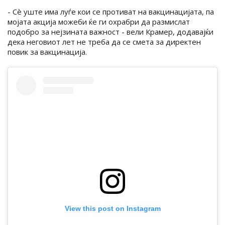
- Сè уште има луѓе кои се противат на вакцинацијата, па
мојата акција можеби ќе ги охрабри да размислат
подобро за нејзината важност - вели Крамер, додавајќи
дека неговиот лет не треба да се смета за директен
повик за вакцинација.
View this post on Instagram