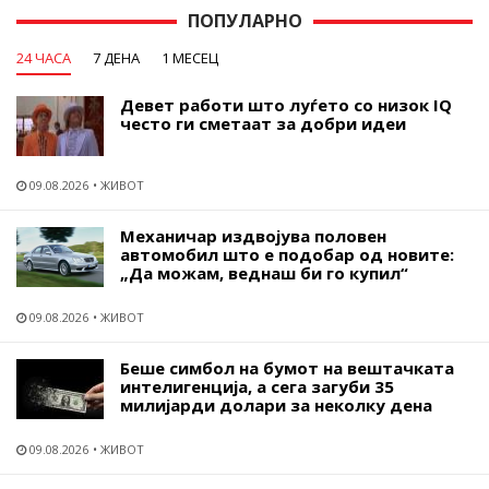
ПОПУЛАРНО
24 ЧАСА
7 ДЕНА
1 МЕСЕЦ
Девет работи што луѓето со низок IQ
често ги сметаат за добри идеи
09.08.2026
ЖИВОТ
Механичар издвојува половен
автомобил што е подобар од новите:
„Да можам, веднаш би го купил“
09.08.2026
ЖИВОТ
Беше симбол на бумот на вештачката
интелигенција, а сега загуби 35
милијарди долари за неколку дена
09.08.2026
ЖИВОТ