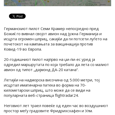
Германскиот пилот Семи Крамер непосредно пред
Божиќ го вивнал својот авион над Јужна Германија и
исцрта огромен шприц, сакајќи да ги потсети луѓето на
почетокот на кампањата за вакцинација против
Ковид-19 во Европа.
20-годишниот пилот најпрво на џи-пи-ес уред ја
одредил маршрутата по која требало да лета со малиот
авион од типот „дајмонд ДА-20 катана“.
Летајќи на надморска височина од 5.000 метри, тој
исцртал имагинарна патека во форма на 70-
километарски шприц, што може да се види на
популарната веб-страница flightradar24.
Неговиот лет траел повеќе од еден час во воздушниот
простор меѓу градовите Фридрихсхафен и Улм.