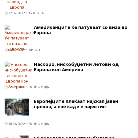
22.02.2017
КУЛТУРА
Американците ќе патуваат со виза во
Европа
03.03.2017
ЖИВОТ
Наскоро, нискобуџетни летови од
Европа кон Америка
22.09.2016
ЕКОНОМИЈА
Европејците плаќаат најскап јавен
превоз, а еве каде е најевтин
30.06.2022
ЕКОНОМИЈА
ЕУ воведува единствен билет за