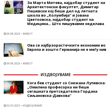
За Марта Митева, најдобар студент на
Архитектонски факултет, Димитар
Пешевски кој беше дел од летната
школа во „Колумбија“ и Јована
Цветковска, најдобар студент на
Медицина... Што пишувавме неделава
09.08.2026
ЖИВОТ
Ова се најбрзорастечките економии во
Европа и зошто Германија не е меѓу нив
09.08.2026
ЖИВОТ
ИЗДВОЈУВАМЕ
Кога бев студент со Снежана Лупевска:
„Омилена професорка ни беше
сегашната претседателка Гордана
Сиљановска-Давкова“
02.05.2025
ИЗДВОЈУВАМЕ