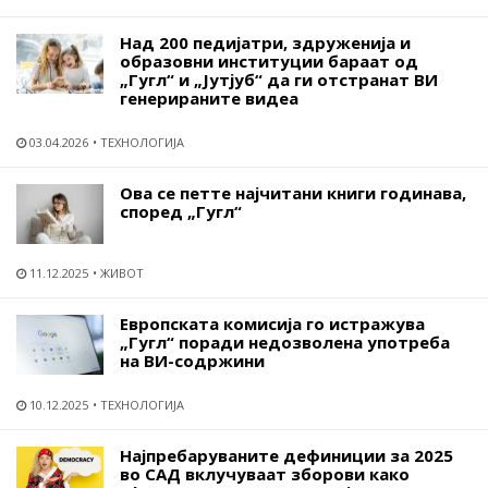
Над 200 педијатри, здруженија и
образовни институции бараат од
„Гугл“ и „Јутјуб“ да ги отстранат ВИ
генерираните видеа
03.04.2026
ТЕХНОЛОГИЈА
Ова се петте најчитани книги годинава,
според „Гугл“
11.12.2025
ЖИВОТ
Европската комисија го истражува
„Гугл“ поради недозволена употреба
на ВИ-содржини
10.12.2025
ТЕХНОЛОГИЈА
Најпребаруваните дефиниции за 2025
во САД вклучуваат зборови како