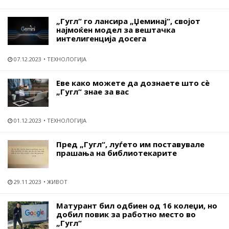
„Гугл“ го лансира „Џеминај“, својот
најмоќен модел за вештачка
интелигенција досега
07.12.2023
ТЕХНОЛОГИЈА
Еве како можете да дознаете што сѐ
„Гугл“ знае за вас
01.12.2023
ТЕХНОЛОГИЈА
Пред „Гугл“, луѓето им поставувале
прашања на библиотекарите
29.11.2023
ЖИВОТ
Матурант бил одбиен од 16 колеџи, но
добил повик за работно место во
„Гугл“