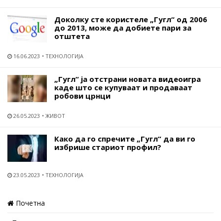
Доколку сте користеле „Гугл“ од 2006
до 2013, може да добиете пари за
отштета
16.06.2023
ТЕХНОЛОГИЈА
„Гугл“ ја отстрани новата видеоигра
каде што се купуваат и продаваат
робови црнци
26.05.2023
ЖИВОТ
Како да го спречите „Гугл“ да ви го
избрише стариот профил?
23.05.2023
ТЕХНОЛОГИЈА
Почетна