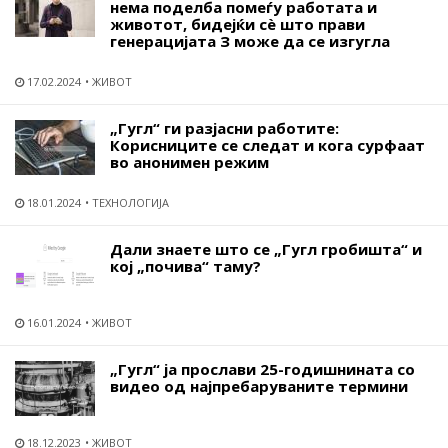
нема поделба помеѓу работата и
животот, бидејќи сѐ што прави
генерацијата З може да се изгугла
17.02.2024
ЖИВОТ
„Гугл“ ги разјасни работите:
Корисниците се следат и кога сурфаат
во анонимен режим
18.01.2024
ТЕХНОЛОГИЈА
Дали знаете што се „Гугл гробишта“ и
кој „почива“ таму?
16.01.2024
ЖИВОТ
„Гугл“ ја прослави 25-годишнината со
видео од најпребаруваните термини
18.12.2023
ЖИВОТ