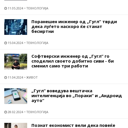
11.05.2024
ТЕХНОЛОГИЈА
Поранешен инженер од „Гугл“ тврди
дека луѓето наскоро ќе станат
бесмртни
15.04.2024
ТЕХНОЛОГИЈА
Софтверски инженер од „Гугл“ го
споделил своето добитно сиви - би
сменил само три работи
11.04.2024
ЖИВОТ
„Гугл“ воведува вештачка
интелигенција во „Пораки“ и „Андроид
ауто“
28.02.2024
ТЕХНОЛОГИЈА
Познат економист вели дека повеќе