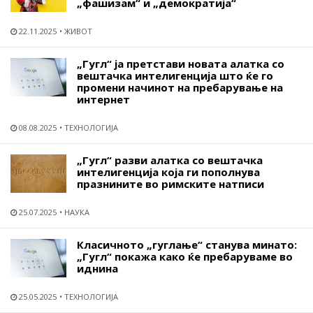
„фашизам“ и „демократија“
22.11.2025
ЖИВОТ
„Гугл“ ја претстави новата алатка со
вештачка интелигенција што ќе го
промени начинот на пребарување на
интернет
08.08.2025
ТЕХНОЛОГИЈА
„Гугл“ разви алатка со вештачка
интелигенција која ги пополнува
празнините во римските натписи
25.07.2025
НАУКА
Класичното „гуглање“ станува минато:
„Гугл“ покажа како ќе пребаруваме во
иднина
25.05.2025
ТЕХНОЛОГИЈА