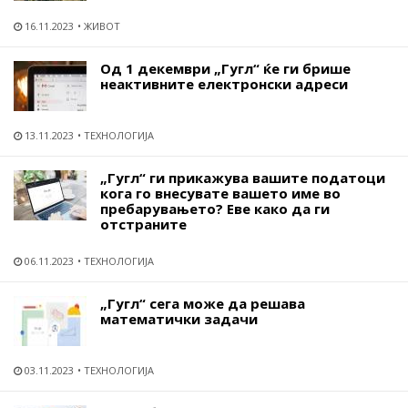
16.11.2023
ЖИВОТ
Од 1 декември „Гугл“ ќе ги брише
неактивните електронски адреси
13.11.2023
ТЕХНОЛОГИЈА
„Гугл“ ги прикажува вашите податоци
кога го внесувате вашето име во
пребарувањето? Еве како да ги
отстраните
06.11.2023
ТЕХНОЛОГИЈА
„Гугл“ сега може да решава
математички задачи
03.11.2023
ТЕХНОЛОГИЈА