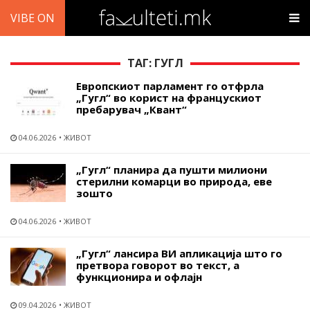
VIBE ON
ТАГ: ГУГЛ
Европскиот парламент го отфрла
„Гугл“ во корист на францускиот
пребарувач „Квант“
04.06.2026
ЖИВОТ
„Гугл“ планира да пушти милиони
стерилни комарци во природа, еве
зошто
04.06.2026
ЖИВОТ
„Гугл“ лансира ВИ апликација што го
претвора говорот во текст, а
функционира и офлајн
09.04.2026
ЖИВОТ