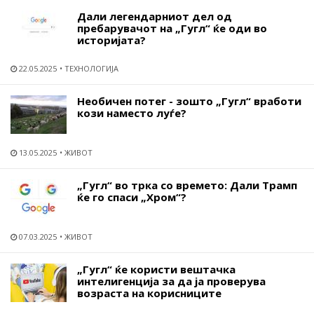
Дали легендарниот дел од
пребарувачот на „Гугл“ ќе оди во
историјата?
22.05.2025
ТЕХНОЛОГИЈА
Необичен потег - зошто „Гугл“ вработи
кози наместо луѓе?
13.05.2025
ЖИВОТ
„Гугл“ во трка со времето: Дали Трамп
ќе го спаси „Хром“?
07.03.2025
ЖИВОТ
„Гугл“ ќе користи вештачка
интелигенција за да ја проверува
возраста на корисниците