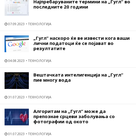
Најпребаруваните термини на „Гугл“ во
последните 20 години
07.09.2023
ТЕХНОЛОГИЈА
„Гугл“ наскоро ќе ве извести кога ваши
лични податоци ќе се појават во
резултатите
04.08.2023
ТЕХНОЛОГИЈА
Вештачката интелигенција на „Гугл“
пие многу вода
31.07.2023
ТЕХНОЛОГИЈА
Алгоритам на „Гугл“ може да
препознае срцеви заболувања со
фотографии од окото
01.07.2023
ТЕХНОЛОГИЈА