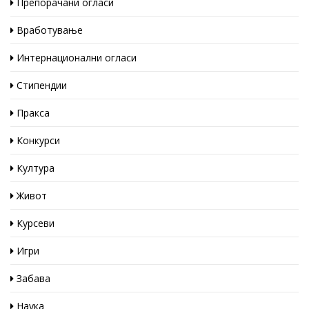
Препорачани огласи
Вработување
Интернационални огласи
Стипендии
Пракса
Конкурси
Култура
Живот
Курсеви
Игри
Забава
Наука