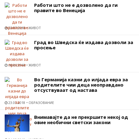
Работи што не е дозволено да ги
правите во Венеција
23.07.2018
ЖИВОТ
Град во Шведска ќе издава дозволи за
просење
16.06.2018
ЖИВОТ
Во Германија казни до илјада евра за
родителите чии деца неоправдано
отсуствуваат од настава
23.05.2018
ОБРАЗОВАНИЕ
Внимавајте да не прекршите некој од
овие необични светски закони