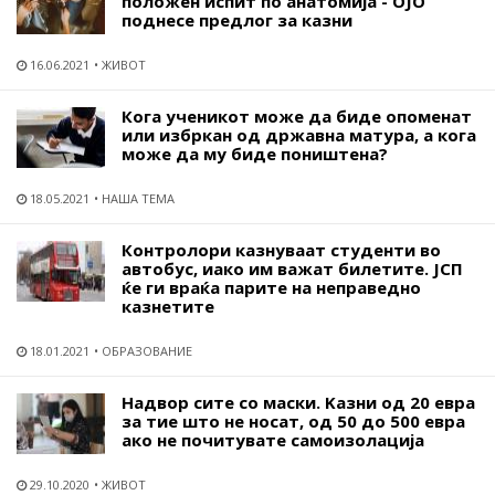
положен испит по анатомија - ОЈО
поднесе предлог за казни
16.06.2021
ЖИВОТ
Кога ученикот може да биде опоменат
или избркан од државна матура, а кога
може да му биде поништена?
18.05.2021
НАША ТЕМА
Контролори казнуваат студенти во
автобус, иако им важат билетите. ЈСП
ќе ги враќа парите на неправедно
казнетите
18.01.2021
ОБРАЗОВАНИЕ
Надвор сите со маски. Kазни од 20 евра
за тие што не носат, од 50 до 500 евра
ако не почитувате самоизолација
29.10.2020
ЖИВОТ