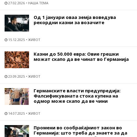
27.02.2026
НАША ТЕМА
Од 1 јануари оваа земја воведува
рекордни казни за возачите
15.12.2025
ЖИВОТ
Казни до 50.000 евра: Овие грешки
можат скапо да ве чинат во Германија
23.09.2025
ЖИВОТ
Германските власти предупредија:
Фалсификуваната стока купена на
одмор може скапо да ве чини
14.07.2025
ЖИВОТ
Промени во сообраќајниот закон во
Германија: што треба да знаете за да