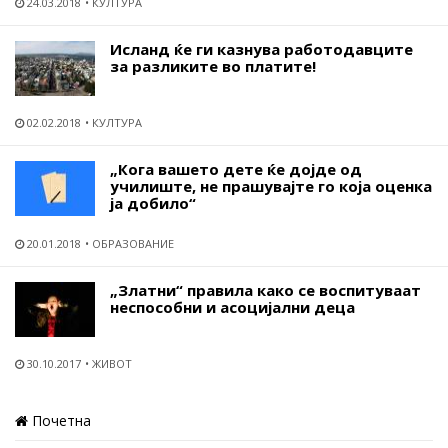
24.03.2018
КУЛТУРА
Исланд ќе ги казнува работодавците
за разликите во платите!
02.02.2018
КУЛТУРА
„Кога вашето дете ќе дојде од
училиште, не прашувајте го која оценка
ја добило“
20.01.2018
ОБРАЗОВАНИЕ
„Златни“ правила како се воспитуваат
неспособни и асоцијални деца
30.10.2017
ЖИВОТ
Почетна