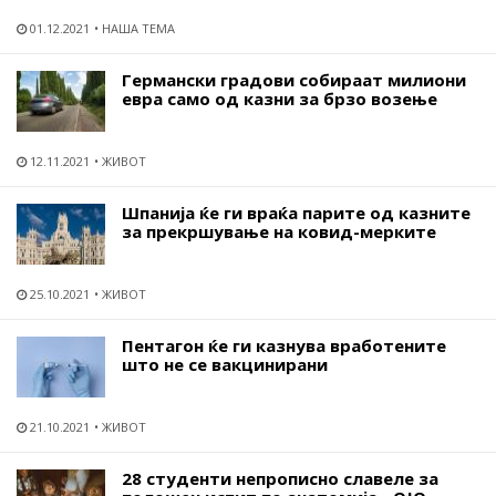
01.12.2021
НАША ТЕМА
Германски градови собираат милиони
евра само од казни за брзо возење
12.11.2021
ЖИВОТ
Шпанија ќе ги враќа парите од казните
за прекршување на ковид-мерките
25.10.2021
ЖИВОТ
Пентагон ќе ги казнува вработените
што не се вакцинирани
21.10.2021
ЖИВОТ
28 студенти непрописно славеле за