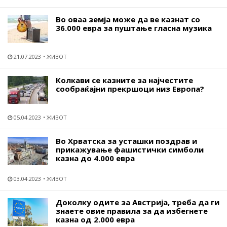
Во оваа земја може да ве казнат со
36.000 евра за пуштање гласна музика
21.07.2023
ЖИВОТ
Колкави се казните за најчестите
сообраќајни прекршоци низ Европа?
05.04.2023
ЖИВОТ
Во Хрватска за усташки поздрав и
прикажување фашистички симболи
казна до 4.000 евра
03.04.2023
ЖИВОТ
Доколку одите за Австрија, треба да ги
знаете овие правила за да избегнете
казна од 2.000 евра