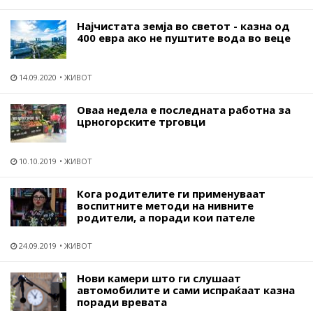
Најчистата земја во светот - казна од
400 евра ако не пуштите вода во веце
14.09.2020
ЖИВОТ
Оваа недела е последната работна за
црногорските трговци
10.10.2019
ЖИВОТ
Кога родителите ги применуваат
воспитните методи на нивните
родители, а поради кои пателе
24.09.2019
ЖИВОТ
Нови камери што ги слушаат
автомобилите и сами испраќаат казна
поради вревата