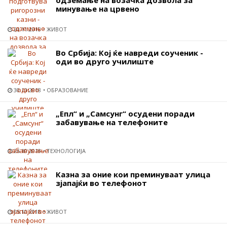
одземање на возачка дозвола за
минување на црвено
20.11.2018
ЖИВОТ
Во Србија: Кој ќе навреди соученик -
оди во друго училиште
30.10.2018
ОБРАЗОВАНИЕ
„Епл“ и „Самсунг“ осудени поради
забавување на телефоните
26.10.2018
ТЕХНОЛОГИЈА
Казна за оние кои преминуваат улица
зјапајќи во телефонот
05.10.2018
ЖИВОТ