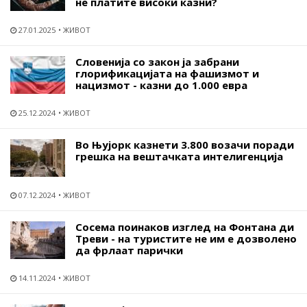
не платите високи казни?
27.01.2025
ЖИВОТ
Словенија со закон ја забрани
глорификацијата на фашизмот и
нацизмот - казни до 1.000 евра
25.12.2024
ЖИВОТ
Во Њујорк казнети 3.800 возачи поради
грешка на вештачката интелигенција
07.12.2024
ЖИВОТ
Сосема поинаков изглед на Фонтана ди
Треви - на туристите не им е дозволено
да фрлаат парички
14.11.2024
ЖИВОТ