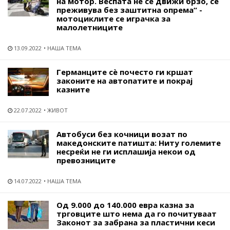
на мотор. Веспата не се движи брзо, се
преживува без заштитна опрема“ -
мотоциклите се играчка за
малолетниците
13.09.2022
НАША ТЕМА
Германците сѐ почесто ги кршат
законите на автопатите и покрај
казните
22.07.2022
ЖИВОТ
Автобуси без кочници возат по
македонските патишта: Ниту големите
несреќи не ги исплашија некои од
превозниците
14.07.2022
НАША ТЕМА
Од 9.000 до 140.000 евра казна за
трговците што нема да го почитуваат
Законот за забрана за пластични кеси