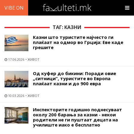
VIBE ON
ТАГ: КАЗНИ
Казни што туристите најчесто ги
плаќаат на одмор во Грција: Еве каде
грешите
17.06.2026
ЖИВОТ
Од куфер до бикини: Поради овие
„ситници“, туристите во Европа
плаќаат казни и до 900 евра
10.03.2026
ЖИВОТ
Инспекторите годишно поднесуваат
околу 200 барања за казни - некои
родители не ги пуштаат децата на
училиште иако е бесплатно