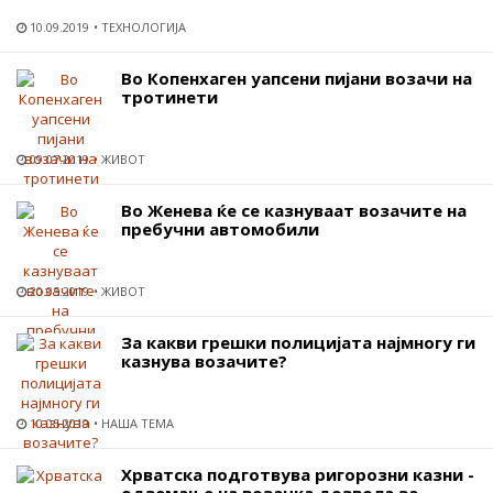
10.09.2019
ТЕХНОЛОГИЈА
Во Копенхаген уапсени пијани возачи на
тротинети
09.07.2019
ЖИВОТ
Во Женева ќе се казнуваат возачите на
пребучни автомобили
20.05.2019
ЖИВОТ
За какви грешки полицијата најмногу ги
казнува возачите?
10.05.2019
НАША ТЕМА
Хрватска подготвува ригорозни казни -