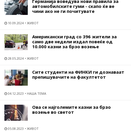
Германија воведува нови правила за
автомобилските гуми - скапо ќе ве
чини ако не ги почитувате
10.09.2024
ЖИВОТ
Американски град со 396 жители за
само две недели издал повеќе од
10.000 казни за брзо возење
28.05.2024
ЖИВОТ
Сите студенти на ФИНКИ ги дознаваат
препишувачите на факултетот
04.12.2023
НАША ТЕМА
Ова се најголемите казни за брзо
возење во светот
05.08.2023
ЖИВОТ