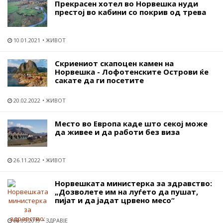
Прекрасен хотел во Норвешка нуди
престој во кабини со покрив од трева
10.01.2021
ЖИВОТ
Скриениот скапоцен камен на
Норвешка - Лофотенските Острови ќе
сакате да ги посетите
20.02.2022
ЖИВОТ
Место во Европа каде што секој може
да живее и да работи без виза
26.11.2022
ЖИВОТ
Норвешката министерка за здравство:
„Дозволете им на луѓето да пушат,
пијат и да јадат црвено месо“
08.05.2019
ЗДРАВЈЕ