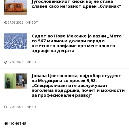
Југословенскиот киоск кој не стана
славен како неговиот црвен „близнак“
07.08.2026
ЖИВОТ
Судот во Ново Мексико ја казни „Мета“
со 567 милиони долари поради
штетното влијание врз менталното
здравје на децата
07.08.2026
ЖИВОТ
Јована Цветановска, најдобар студент
на Медицина со просек 9,98:
„Специјализантите заслужуваат
поголема поддршка, почит и можности
за професионален развој“
07.08.2026
ЖИВОТ
Почетна