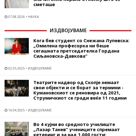
сметаше
07.08.2026
НАУКА
ИЗДВОЈУВАМЕ
Кога бев студент со Снежана Лупевска:
„Омилена професорка ни беше
сегашната претседателка Гордана
Сиљановска-Давкова“
02.05.2025
ИЗДВОЈУВАМЕ
Театрите надвор од Скопје немаат
свои објекти и се борат за термини -
Кумановскиот се реновира од 2021,
Струмичкиот се гради веќе 11 години
16.04.2025
ИЗДВОЈУВАМЕ
Во 4 кујни во средното училиште
„Лазар Танев“ учениците спремаат
кетеринг и за над 1.000 гости: