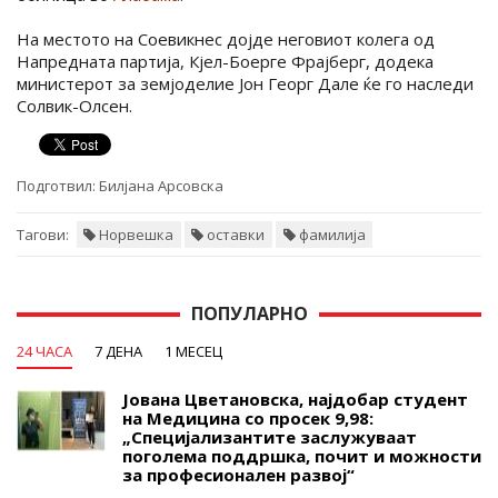
На местото на Соевикнес дојде неговиот колега од
Напредната партија, Кјел-Боерге Фрајберг, додека
министерот за земјоделие Јон Георг Дале ќе го наследи
Солвик-Олсен.
Подготвил:
Билјана Арсовска
Тагови:
Норвешка
оставки
фамилија
ПОПУЛАРНО
24 ЧАСА
7 ДЕНА
1 МЕСЕЦ
Јована Цветановска, најдобар студент
на Медицина со просек 9,98:
„Специјализантите заслужуваат
поголема поддршка, почит и можности
за професионален развој“