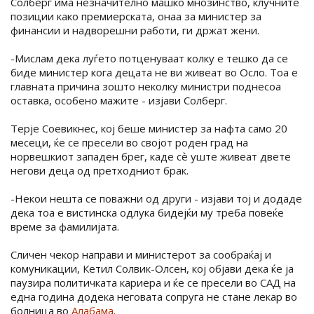
Солберг има незначително машко мнозинство, клучните
позиции како премиерската, онаа за министер за
финансии и надворешни работи, ги држат жени.
-Мислам дека луѓето потценуваат колку е тешко да се
биде министер кога децата не ви живеат во Осло. Тоа е
главната причина зошто неколку министри поднесоа
оставка, особено мажите - изјави Солберг.
Терје Соевикнес, кој беше министер за нафта само 20
месеци, ќе се пресели во својот роден град на
норвешкиот западен брег, каде сѐ уште живеат двете
негови деца од претходниот брак.
-Некои нешта се поважни од други - изјави тој и додаде
дека тоа е вистинска одлука бидејќи му треба повеќе
време за фамилијата.
Сличен чекор направи и министерот за сообраќај и
комуникации, Кетил Солвик-Олсен, кој објави дека ќе ја
паузира политичката кариера и ќе се пресели во САД на
една година додека неговата сопруга не стане лекар во
болница во
Алабама
.