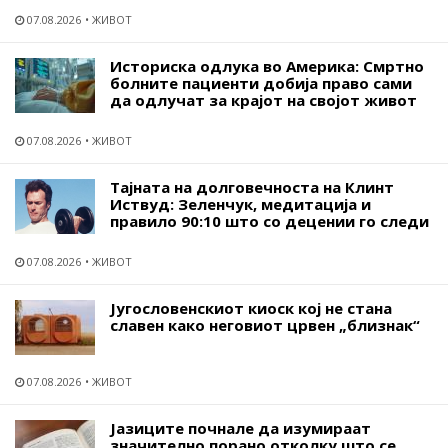
07.08.2026
ЖИВОТ
Историска одлука во Америка: Смртно
болните пациенти добија право сами
да одлучат за крајот на својот живот
07.08.2026
ЖИВОТ
Тајната на долговечноста на Клинт
Иствуд: Зеленчук, медитација и
правило 90:10 што со децении го следи
07.08.2026
ЖИВОТ
Југословенскиот киоск кој не стана
славен како неговиот црвен „близнак“
07.08.2026
ЖИВОТ
Јазиците почнале да изумираат
значително порано отколку што се