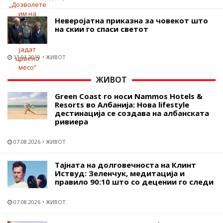
Неверојатна приказна за човекот што
на скии го спаси светот
13.01.2019
ЖИВОТ
ЖИВОТ
Green Coast го носи Nammos Hotels &
Resorts во Албанија: Нова lifestyle
дестинација се создава на албанската
ривиера
07.08.2026
ЖИВОТ
Тајната на долговечноста на Клинт
Иствуд: Зеленчук, медитација и
правило 90:10 што со децении го следи
07.08.2026
ЖИВОТ