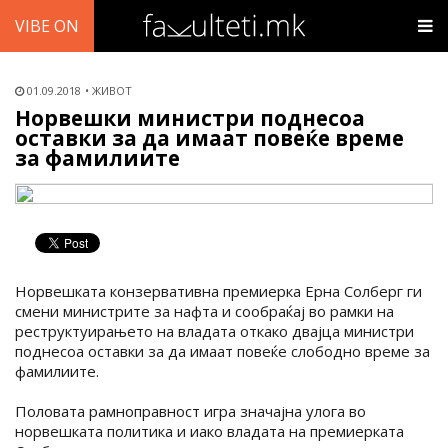
VIBE ON
01.09.2018
ЖИВОТ
Норвешки министри поднесоа
оставки за да имаат повеќе време
за фамилиите
Норвешката конзервативна премиерка Ерна Солберг ги
смени министрите за нафта и сообраќај во рамки на
реструктуирањето на владата откако двајца министри
поднесоа оставки за да имаат повеќе слободно време за
фамилиите.
Половата рамноправност игра значајна улога во
норвешката политика и иако владата на премиерката