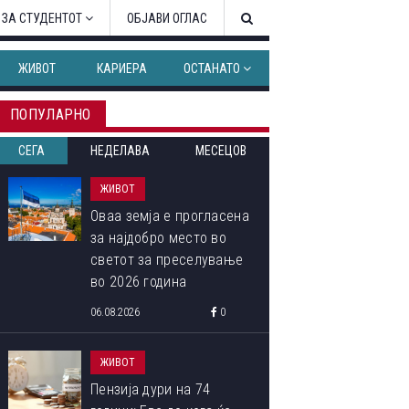
 ЗА СТУДЕНТОТ
ОБЈАВИ ОГЛАС
ЖИВОТ
КАРИЕРА
ОСТАНАТО
ПОПУЛАРНО
СЕГА
НЕДЕЛАВА
МЕСЕЦОВ
ЖИВОТ
Оваа земја е прогласена
за најдобро место во
светот за преселување
во 2026 година
06.08.2026
0
ЖИВОТ
Пензија дури на 74