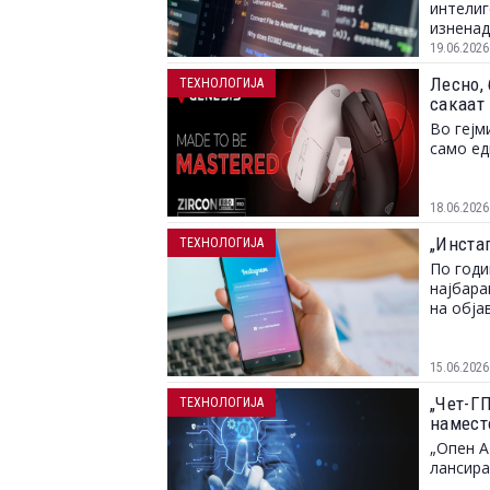
интелиг
изненад
размисл
19.06.2026
Лесно, 
ТЕХНОЛОГИЈА
сакаат
Во гејм
само е
18.06.2026
„Инста
ТЕХНОЛОГИЈА
По годи
најбара
на обја
15.06.2026
„Чет-ГП
ТЕХНОЛОГИЈА
намест
„Опен А
лансир