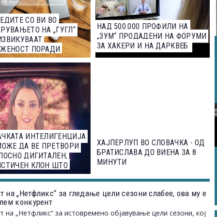
ЕДИТЕ СО ВИ ВО
НАД 500.000 ПРОФИЛИ НА
РУВАЊЕТО НА „ГУГЛ“
„ЗУМ“ ПРОДАДЕНИ НА ФОРУМИ
ИЗВИКУВААТ
ЗА ХАКЕРИ И НА ДАРКВЕБ
ИЖЕНОСТ ПОРАДИ
НФОРМАЦИИ
АЧКАТА ИНТЕЛИГЕНЦИЈА
ХАЈПЕРЛУП ВО СЛОВАЧКА - ОД
МОЖЕ ДА ВЕ ПРЕТВОРИ
БРАТИСЛАВА ДО ВИЕНА ЗА 8
ЛОСНО ДИГИТАЛЕН,
МИНУТИ
ИСТИЧЕН КЛОН ШТО
УВА
т на „Нетфликс“ за гледање цели сезони слабее, ова му е
олем конкурент
 на „Нетфликс“ за истовремено објавување цели сезони, кој