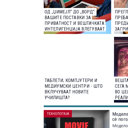
ОД „ЏИМЕЈЛ“ ДО „ВОРД“:
ПРЕГЛ
ВАШИТЕ ПОСТАВКИ ЗА
ПРЕБА
ПРИВАТНОСТ И ВЕШТАЧКАТА
ПРЕД
ИНТЕЛИГЕНЦИЈА ВЛЕГУВААТ
ЗАГР
ВО НОВА ФАЗА
ДЕЗИ
ТАБЛЕТИ, КОМПЈУТЕРИ И
ВЕШТ
МЕДИУМСКИ ЦЕНТРИ - ШТО
СЕГА 
ВКЛУЧУВААТ НОВИТЕ
ВО ЦЕ
УЧИЛИШТА?
РЕАЛ
ЗБОР
Модело
ТЕХНОЛОГИЈА
сѐ пог
Моделот