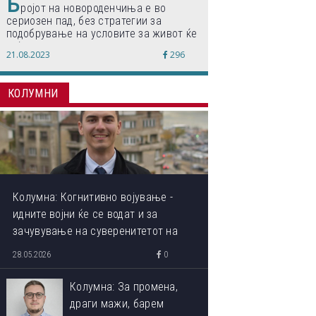
Б
ројот на новороденчиња е во
сериозен пад, без стратегии за
подобрување на условите за живот ќе
дојде до затворање на училишта,
21.08.2023
296
предупредуваат експертите
КОЛУМНИ
Колумна: Когнитивно војување -
идните војни ќе се водат и за
зачувување на суверенитетот на
сопствениот ум
28.05.2026
0
Колумна: За промена,
драги мажи, барем