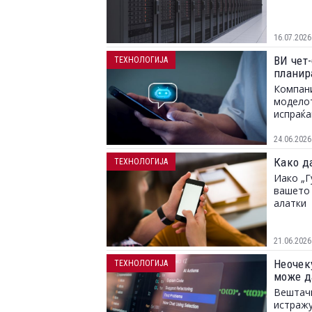
16.07.2026
ВИ чет-
ТЕХНОЛОГИЈА
планир
Компани
моделот
испраќа
24.06.2026
Како д
ТЕХНОЛОГИЈА
Иако „Г
вашето 
алатки
21.06.2026
Неочек
ТЕХНОЛОГИЈА
може д
Вештачк
истражу