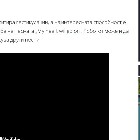
итира гестикулации, а најинтересната способност е
 на песната „My heart will go on“. Роботот може и да
ува други песни.