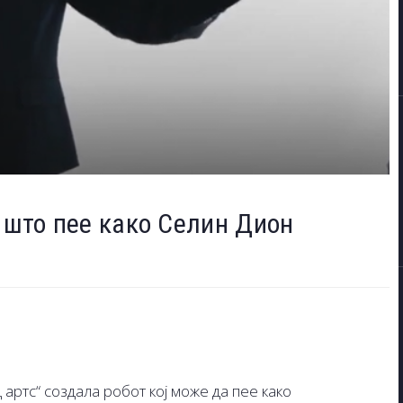
т што пее како Селин Дион
артс“ создала робот кој може да пее како