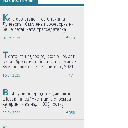
ИЗДВОЈУВАМЕ
К
ога бев студент со Снежана
Лупевска: „Омилена професорка ни
беше сегашната претседателка
Гордана Сиљановска-Давкова“
02.05.2025
113
Т
еатрите надвор од Скопје немаат
свои објекти и се борат за термини -
Кумановскиот се реновира од 2021,
Струмичкиот се гради веќе 11 години
16.04.2025
17
В
о 4 кујни во средното училиште
„Лазар Танев“ учениците спремаат
кетеринг и за над 1.000 гости:
„Формиравме компанија и работиме
22.04.2024
358
по светски стандарди“