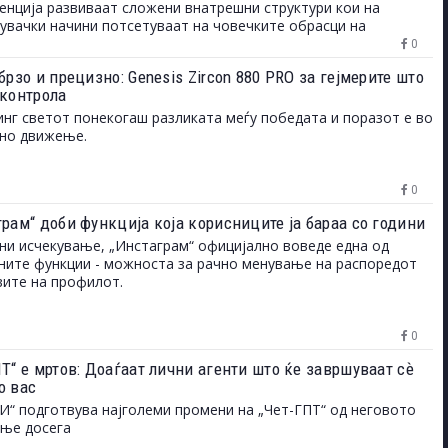
енција развиваат сложени внатрешни структури кои на
увачки начини потсетуваат на човечките обрасци на
ување и однесување.
0
брзо и прецизно: Genesis Zircon 880 PRO за гејмерите што
 контрола
инг светот понекогаш разликата меѓу победата и поразот е во
дно движење.
0
грам“ доби функција која корисниците ја бараа со години
ни исчекување, „Инстаграм“ официјално воведе една од
ните функции - можноста за рачно менување на распоредот
вите на профилот.
0
Т“ е мртов: Доаѓаат лични агенти што ќе завршуваат сѐ
о вас
И“ подготвува најголеми промени на „Чет-ГПТ“ од неговото
ање досега