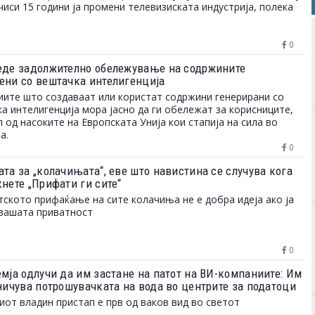
чиси 15 години ја промени телевизиската индустрија, полека
0
еде задолжително обележување на содржините
ени со вештачка интелигенција
ите што создаваат или користат содржини генерирани со
а интелигенција мора јасно да ги обележат за корисниците,
л од насоките на Европската Унија кои стапија на сила во
а.
0
та за „колачињата“, еве што навистина се случува кога
нете „Прифати ги сите“
ското прифаќање на сите колачиња не е добра идеја ако ја
вашата приватност
0
емја одлучи да им застане на патот на ВИ-компаниите: Им
аничува потрошувачката на вода во центрите за податоци
иот владин пристап е прв од ваков вид во светот