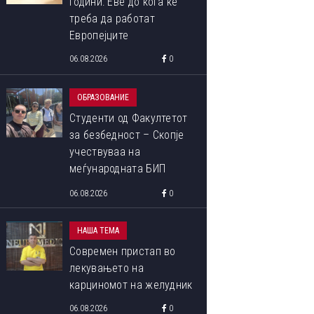
години: Еве до кога ќе
треба да работат
Европејците
06.08.2026
0
ОБРАЗОВАНИЕ
Студенти од Факултетот
за безбедност – Скопје
учествуваа на
меѓународната БИП
програма „Libori Summer
06.08.2026
0
School 2026“
НАША ТЕМА
Современ пристап во
лекувањето на
карциномот на желудник
06.08.2026
0