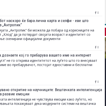
0
бот наскоро ќе бара лична карта и селфи - еве што
а „Антропик“
јата „Антропик“ би можела да побара од корисниците на
 „Клод“ да ја потврдат својата возраст и идентитет со
ње скенирани официјални документи
0
а дознаете кој го пребарува вашето име на интернет
угл“ не го открива идентитетот на луѓето што го внесуваат
име во пребарувачот, постојат едноставни и бесплатни
0
увано откритие на научниците: Вештачката интелигенција
а развие емоции
ата интелигенција не чувствува емоции како луѓето, но
вањата покажуваат дека модерните системи на вештачка