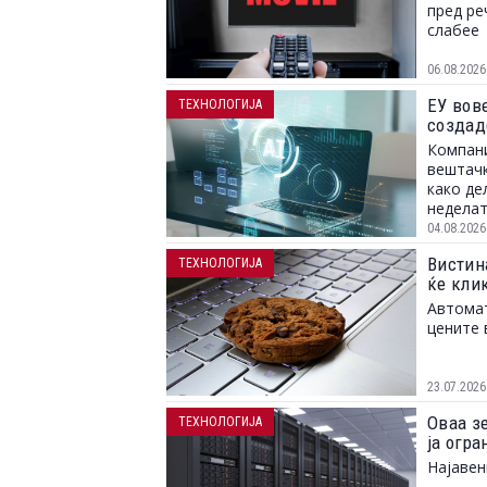
пред ре
слабее
06.08.2026
ЕУ вов
ТЕХНОЛОГИЈА
создад
Компани
вештачк
како де
неделат
04.08.2026
Вистина
ТЕХНОЛОГИЈА
ќе клик
Автомат
цените 
23.07.2026
Оваа з
ТЕХНОЛОГИЈА
ја огр
Најавен