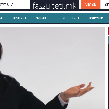
ОТУВАЊЕ
VIBE ON
СЀ
КА
КУЛТУРА
ЗДРАВЈЕ
ТЕХНОЛОГИЈА
КОЛУМНИ