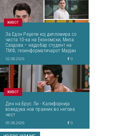
ЖИВОТ
За Едон Реџепи кој дипломира со
чиста 10-ка на Економски, Мила
Саздова – најдобар студент на
ТМФ, геоинформатичарот Марјан
Здравковски... Што пишувавме
02.08.2026
0
неделава
ЖИВОТ
Ден на Брус Ли - Калифорнија
воведува нов празник во негова
чест
05.08.2026
0