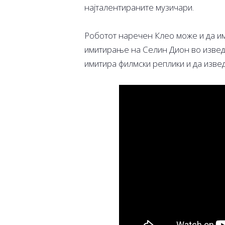
најталентираните музичари.
Роботот наречен Клео може и да им
имитирање на Селин Дион во изведба
имитира филмски реплики и да извед