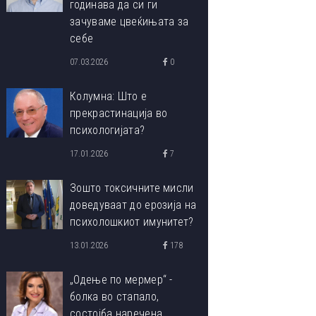
годинава да си ги
зачуваме цвеќињата за
себе
07.03.2026
0
Колумна: Што е
прекрастинација во
психологијата?
17.01.2026
7
Зошто токсичните мисли
доведуваат до ерозија на
психолошкиот имунитет?
13.01.2026
178
„Одење по мермер“ -
болка во стапало,
состојба наречена