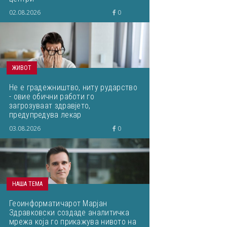
02.08.2026
0
ЖИВОТ
Не е градежништво, ниту рударство
- овие обични работи го
загрозуваат здравјето,
предупредува лекар
03.08.2026
0
НАША ТЕМА
Геоинформатичарот Марјан
Здравковски создаде аналитичка
мрежа која го прикажува нивото на