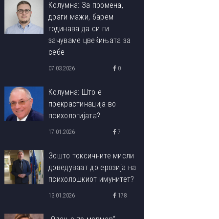
Колумна: За промена,
драги мажи, барем
годинава да си ги
зачуваме цвеќињата за
себе
07.03.2026
0
Колумна: Што е
прекрастинација во
психологијата?
17.01.2026
7
Зошто токсичните мисли
доведуваат до ерозија на
психолошкиот имунитет?
13.01.2026
178