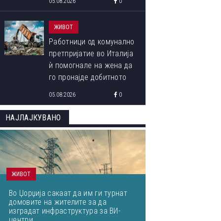
05.08.2026
0
ЖИВОТ
Работници од комунално
претпријатие во Италија
ѝ помогнале на жена да
го пронајде добитното
ливче од 1 милион евра
05.08.2026
0
кое завршило на
депонија
НАЈЛАЈКУВАНО
ЖИВОТ
Во Џорџија сакаат да им ги турнат
домовите на жителите за да
изградат инфраструктура за ВИ-
центри