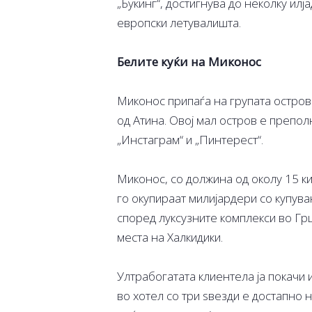
„Букинг“, достигнува до неколку илја
европски летувалишта.
Белите куќи на Миконос
Миконос припаѓа на групата остров
од Атина. Овој мал остров е препол
„Инстаграм“ и „Пинтерест“.
Миконос, со должина од околу 15 ки
го окупираат милијардери со купув
според луксузните комплекси во Грц
места на Халкидики.
Ултрабогатата клиентела ја покачи
во хотел со три ѕвезди е достапно на