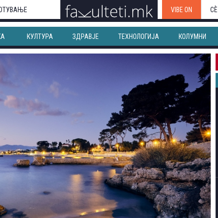
ОТУВАЊЕ
VIBE ON
СЀ
КА
КУЛТУРА
ЗДРАВЈЕ
ТЕХНОЛОГИЈА
КОЛУМНИ