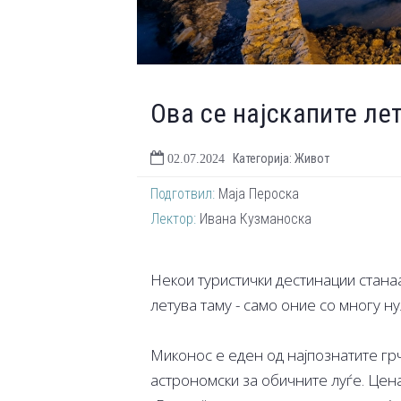
Ова се најскапите ле
Категорија: Живот
02.07.2024
Подготвил:
Маја Пероска
Лектор:
Ивана Кузманоска
Некои туристички дестинации станаа
летува таму - само оние со многу ну
Миконос е еден од најпознатите грч
астрономски за обичните луѓе. Цена