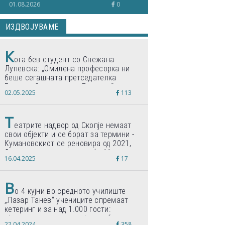
01.08.2026
0
ИЗДВОЈУВАМЕ
К
ога бев студент со Снежана
Лупевска: „Омилена професорка ни
беше сегашната претседателка
Гордана Сиљановска-Давкова“
02.05.2025
113
Т
еатрите надвор од Скопје немаат
свои објекти и се борат за термини -
Кумановскиот се реновира од 2021,
Струмичкиот се гради веќе 11 години
16.04.2025
17
В
о 4 кујни во средното училиште
„Лазар Танев“ учениците спремаат
кетеринг и за над 1.000 гости:
„Формиравме компанија и работиме
22.04.2024
358