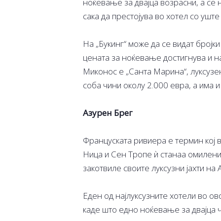
ноќевање за двајца возрасни, а се 
сака да престојува во хотел со ушт
На „Букинг“ може да се видат бројки 
цената за ноќевање достигнува и на
Миконос е „Санта Марина“, луксузе
соба чини околу 2.000 евра, а има и
Азурен Брег
Француската ривиера е термин кој в
Ница и Сен Тропе ѝ станаа омилени 
закотвиле своите луксузни јахти на 
Еден од најлуксузните хотели во ов
каде што едно ноќевање за двајца ч