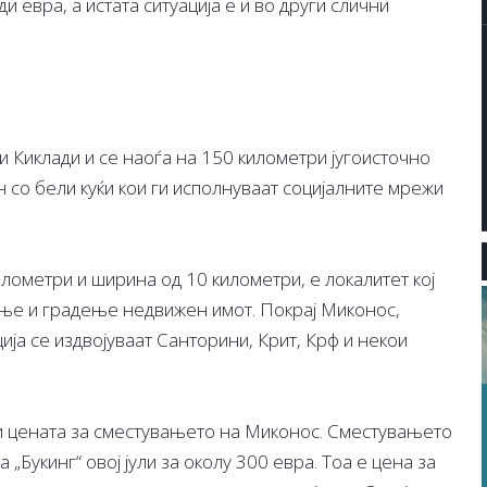
ди евра, а истата ситуација е и во други слични
и Киклади и се наоѓа на 150 километри југоисточно
н со бели куќи кои ги исполнуваат социјалните мрежи
лометри и ширина од 10 километри, е локалитет кој
ање и градење недвижен имот. Покрај Миконос,
ија се издвојуваат Санторини, Крит, Крф и некои
 и цената за сместувањето на Миконос. Сместувањето
 „Букинг“ овој јули за околу 300 евра. Тоа е цена за