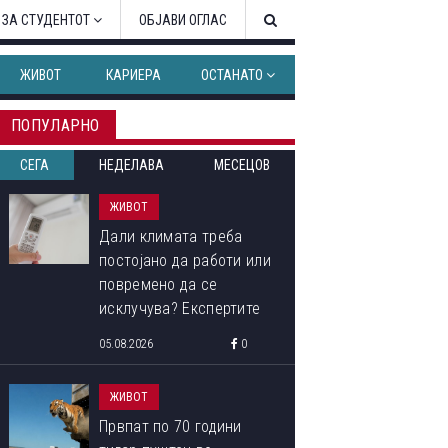
 ЗА СТУДЕНТОТ
ОБЈАВИ ОГЛАС
ЖИВОТ
КАРИЕРА
ОСТАНАТО
ПОПУЛАРНО
СЕГА
НЕДЕЛАВА
МЕСЕЦОВ
ЖИВОТ
Дали климата треба
постојано да работи или
повремено да се
исклучува? Експертите
откриваат кој начин
05.08.2026
0
троши помалку струја
ЖИВОТ
Првпат по 70 години