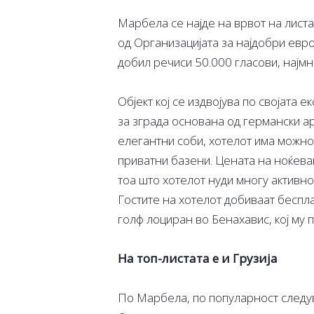
Марбела се најде на врвот на листа
од Организацијата за најдобри евр
добил речиси 50.000 гласови, најмн
Објект кој се издвојува по својата 
за зграда основана од германски ар
елегантни соби, хотелот има можнос
приватни базени. Цената на ноќева
тоа што хотелот нуди многу активно
Гостите на хотелот добиваат беспл
голф лоциран во Бенахавис, кој му 
На топ-листата е и Грузија
По Марбела, по популарност следув