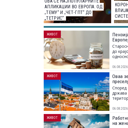
ОВА СЕ НАЈПОПУЛАРНИТЕ
КОРОН
АПЛИКАЦИИ ВО ЕВРОПА: ОД
ВЛИЈА
„ТЕМУ“ И „ЧЕТ-ГПТ“ ДО
СИСТЕ
„ТЕТРИС“
Пензија
ЖИВОТ
Европе
Старосн
до крај
односно
06.08.2026
Оваа зе
ЖИВОТ
пресел
Според 
држава 
територ
06.08.2026
Работн
ЖИВОТ
на жен