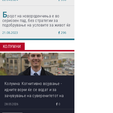
по светски стандарди“
Б
ројот на новороденчиња е во
сериозен пад, без стратегии за
подобрување на условите за живот ќе
дојде до затворање на училишта,
21.08.2023
296
предупредуваат експертите
КОЛУМНИ
Колумна: Когнитивно војување -
идните војни ќе се водат и за
зачувување на суверенитетот на
сопствениот ум
28.05.2026
0