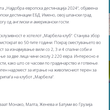
та „Најдобра европска дестинација 2024“, објавена
опски дестинации ЕБД. Имено, овој шпански град
огу од англиски и американски гости.
ексклузивност е хотелот „Марбела клуб“. Станува збор
истократ во 50-тите години. Покрај сместувањето во
т за изнајмување вили со 2, 3 и 4 спални соби и
ње за две лица чини околу 2.220 евра. Интересно е
сти, како што се часови по градинарство и готвење.
атен надомест за играње на живописниот терен за
припаѓа на клубот „Марбела“.
аат Монако, Малта, Женева и Батуми во Грузија.