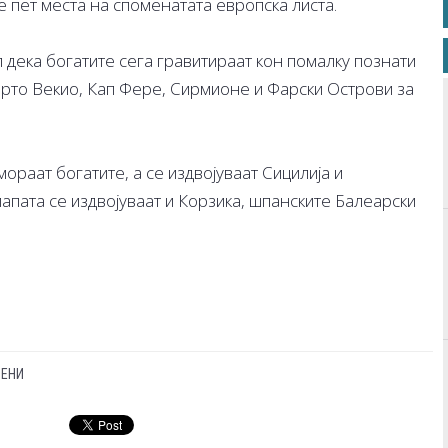
 пет места на споменатата европска листа.
 дека богатите сега гравитираат кон помалку познати
орто Векио, Кап Фере, Сирмионе и Фарски Острови за
ораат богатите, а се издвојуваат Сицилија и
апата се издвојуваат и Корзика, шпанските Балеарски
ЦЕНИ