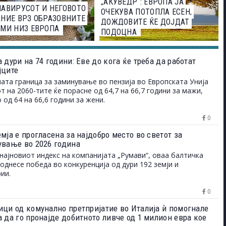
„АКУВЕДР“: ЕВРОПА ЈА
АВИРУСОТ И НЕГОВОТО
ОЧЕКУВА ПОТОПЛА ЕСЕН,
НИЕ ВРЗ ОБРАЗОВНИТЕ
ДОЖДОВИТЕ ЌЕ ДОЈДАТ
МИ НИЗ ЕВРОПА
ПОДОЦНА
 дури на 74 години: Еве до кога ќе треба да работат
јците
ата граница за заминување во пензија во Европската Унија
от на 2060-тите ќе порасне од 64,7 на 66,7 години за мажи,
 од 64 на 66,6 години за жени.
0
мја е прогласена за најдобро место во светот за
ување во 2026 година
најновиот индекс на компанијата „Румави“, оваа балтичка
однесе победа во конкуренција од дури 192 земји и
ии.
0
ици од комунално претпријатие во Италија ѝ помогнале
а да го пронајде добитното ливче од 1 милион евра кое