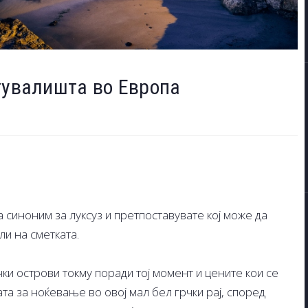
тувалишта во Европа
 синоним за луксуз и претпоставувате кој може да
ли на сметката.
ки острови токму поради тој момент и цените кои се
та за ноќевање во овој мал бел грчки рај, според