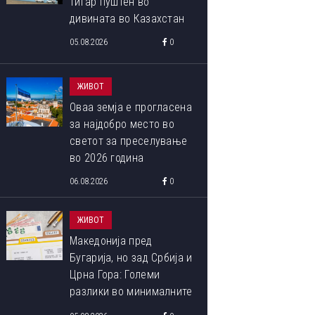
тигар пуштен во
дивината во Казахстан
05.08.2026
0
ЖИВОТ
Оваа земја е прогласена
за најдобро место во
светот за преселување
во 2026 година
06.08.2026
0
ЖИВОТ
Македонија пред
Бугарија, но зад Србија и
Црна Гора: Големи
разлики во минималните
плати во Европа