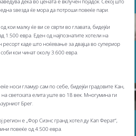
наведува дека во цената е вклучен појадок. Секој што
е една ѕвезда ќе мора да потроши повеќе пари.
од кои малку ќе ви се сврти во главата, бидејќи
д 1.500 евра. Еден од најпознатите хотели на
н ресорт каде што ноќевање за двајца во супериор
 соби кои чинат околу 3.600 евра.
еќе носи гламур сам по себе, бидејќи градовите Кан,
на светската елита уште во 18 век. Многумина ги
Азурниот Брег.
ој регион е „Фор Сизнс гранд хотел ду Кап Ферат“,
ини повеќе од 4.500 евра.