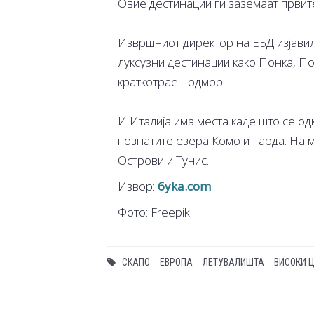
Овие дестинации ги заземаат првите
Извршниот директор на ЕБД изјавил
луксузни дестинации како Понка, П
краткотраен одмор.
И Италија има места каде што се одм
познатите езера Комо и Гарда. На м
Острови и Тунис.
Извор:
6yka.com
Фото: Freepik
СКАПО
ЕВРОПА
ЛЕТУВАЛИШТА
ВИСОКИ 