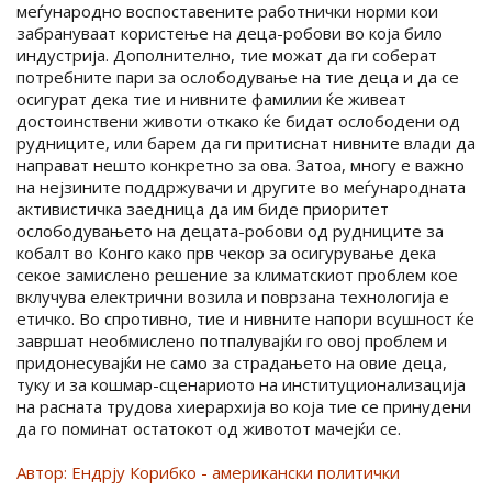
меѓународно воспоставените работнички норми кои
забрануваат користење на деца-робови во која било
индустрија. Дополнително, тие можат да ги соберат
потребните пари за ослободување на тие деца и да се
осигурат дека тие и нивните фамилии ќе живеат
достоинствени животи откако ќе бидат ослободени од
рудниците, или барем да ги притиснат нивните влади да
направат нешто конкретно за ова. Затоа, многу е важно
на нејзините поддржувачи и другите во меѓународната
активистичка заедница да им биде приоритет
ослободувањето на децата-робови од рудниците за
кобалт во Конго како прв чекор за осигурување дека
секое замислено решение за климатскиот проблем кое
вклучува електрични возила и поврзана технологија е
етичко. Во спротивно, тие и нивните напори всушност ќе
завршат необмислено потпалувајќи го овој проблем и
придонесувајќи не само за страдањето на овие деца,
туку и за кошмар-сценариото на институционализација
на расната трудова хиерархија во која тие се принудени
да го поминат остатокот од животот мачејќи се.
Автор: Ендрју Корибко - американски политички