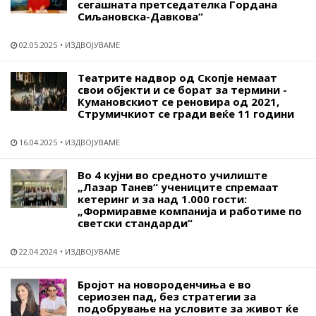
сегашната претседателка Гордана
Сиљановска-Давкова“
02.05.2025
ИЗДВОЈУВАМЕ
Театрите надвор од Скопје немаат
свои објекти и се борат за термини -
Кумановскиот се реновира од 2021,
Струмичкиот се гради веќе 11 години
16.04.2025
ИЗДВОЈУВАМЕ
Во 4 кујни во средното училиште
„Лазар Танев“ учениците спремаат
кетеринг и за над 1.000 гости:
„Формиравме компанија и работиме по
светски стандарди“
22.04.2024
ИЗДВОЈУВАМЕ
Бројот на новороденчиња е во
сериозен пад, без стратегии за
подобрување на условите за живот ќе