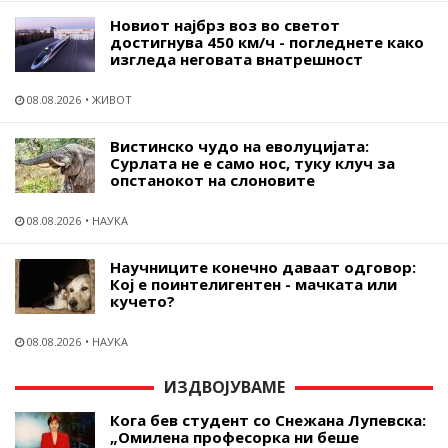
Новиот најбрз воз во светот
достигнува 450 км/ч - погледнете како
изгледа неговата внатрешност
08.08.2026
ЖИВОТ
Вистинско чудо на еволуцијата:
Сурлата не е само нос, туку клуч за
опстанокот на слоновите
08.08.2026
НАУКА
Научниците конечно даваат одговор:
Кој е поинтелигентен - мачката или
кучето?
08.08.2026
НАУКА
ИЗДВОЈУВАМЕ
Кога бев студент со Снежана Лупевска:
„Омилена професорка ни беше