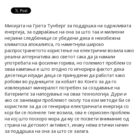
Мисијата на Грета Тунберг за поддршка на одржливата
енергија, за одвраќање на она за што таа и милиони
нејзини следбеници се убедени дека е неизбежна
климатска апокалипса, го наметнува широко
распространетото користење на електрични возила како
реална алтернатива ако светот сака да ја намали
употребата на фосилни горива, но големиот проблем со
оваа кампања е што згодно го игнорира фактот дека
десетици илјади деца се принудени да работат како
робови во рудниците за кобалт во Конго за да го
извлекуваат минералот потребен за создавање на
батериите за напојување на оваа технологија. Дури и
ако се занемари проблемот околу тоа кои методи би се
користеле за да се генерира електричната енергија со
која би се полнеле тие возила, ова е сериозен проблем
на кој што поскоро мора да му се посвети внимание од
страна на детскиот активист, инаку нема етички начин
за поддршка на она за што се залага.