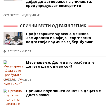
дојде до затворање на училишта,
предупредуваат експертите
21.08.2023
ИЗДВОЈУВАМЕ
СЛИЧНИ ВЕСТИ ОД FAKULTETI.MK
Професорките Фросина Денкова-
Зафировска и Софија Георгиевска
подготвија водич за сајбер-булинг
17.02.2020
ЖИВОТ
Месечарење. Дали да го разбудите
детето што оди во сон?
05.03.2019
ЖИВОТ
Причина плус зошто сонот на децата е
доста важен