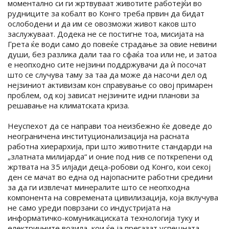
моментално си ги жртвуваат животите работејќи во
рудниците за кобалт во Конго треба првин да бидат
ослободени и да им се овозможи живот каков што
заслужуваат. Додека не се постигне тоа, мисијата на
Грета ќе води само до повеќе страдање за овие невини
души, без разлика дали таа го сфаќа тоа или не, и затоа
е неопходно сите нејзини поддржувачи да ѝ посочат
што се случува таму за таа да може да насочи дел од
нејзиниот активизам кон справување со овој примарен
проблем, од кој зависат нејзините идни планови за
решавање на климатската криза.
Неуспехот да се направи тоа неизбежно ќе доведе до
неограничена институционализација на расната
работна хиерархија, при што животните стандарди на
„златната милијарда“ и оние под нив се поткрепени од
жртвата на 35 илјади деца-робови од Конго, кои секој
ден се мачат во една од најопасните работни средини
за да ги извлечат минералите што се неопходна
компонента на современата цивилизација, која вклучува
не само уреди поврзани со индустријата на
информатичко-комуникациската технологија туку и
електричните возила, кои ќе ја прегазат успешната