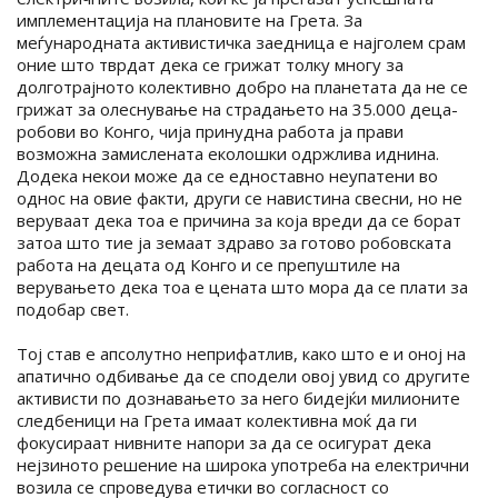
имплементација на плановите на Грета. За
меѓународната активистичка заедница е најголем срам
оние што тврдат дека се грижат толку многу за
долготрајното колективно добро на планетата да не се
грижат за олеснување на страдањето на 35.000 деца-
робови во Конго, чија принудна работа ја прави
возможна замислената еколошки одржлива иднина.
Додека некои може да се едноставно неупатени во
однос на овие факти, други се навистина свесни, но не
веруваат дека тоа е причина за која вреди да се борат
затоа што тие ја земаат здраво за готово робовската
работа на децата од Конго и се препуштиле на
верувањето дека тоа е цената што мора да се плати за
подобар свет.
Тој став е апсолутно неприфатлив, како што е и оној на
апатично одбивање да се сподели овој увид со другите
активисти по дознавањето за него бидејќи милионите
следбеници на Грета имаат колективна моќ да ги
фокусираат нивните напори за да се осигурат дека
нејзиното решение на широка употреба на електрични
возила се спроведува етички во согласност со