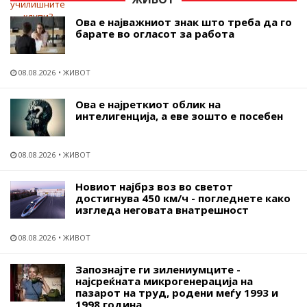
Ова е најважниот знак што треба да го
барате во огласот за работа
08.08.2026
ЖИВОТ
Ова е најреткиот облик на
интелигенција, а еве зошто е посебен
08.08.2026
ЖИВОТ
Новиот најбрз воз во светот
достигнува 450 км/ч - погледнете како
изгледа неговата внатрешност
08.08.2026
ЖИВОТ
Запознајте ги зилениумците -
најсреќната микрогенерација на
пазарот на труд, родени меѓу 1993 и
1998 година