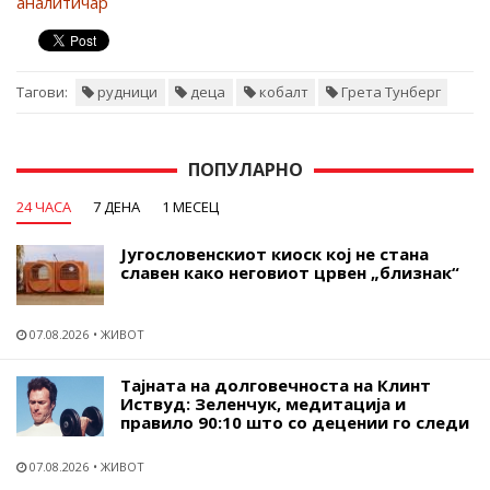
аналитичар
Тагови:
рудници
деца
кобалт
Грета Тунберг
ПОПУЛАРНО
24 ЧАСА
7 ДЕНА
1 МЕСЕЦ
Југословенскиот киоск кој не стана
славен како неговиот црвен „близнак“
07.08.2026
ЖИВОТ
Тајната на долговечноста на Клинт
Иствуд: Зеленчук, медитација и
правило 90:10 што со децении го следи
07.08.2026
ЖИВОТ