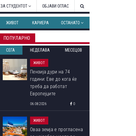
 ЗА СТУДЕНТОТ
ОБЈАВИ ОГЛАС
ЖИВОТ
КАРИЕРА
ОСТАНАТО
ПОПУЛАРНО
СЕГА
НЕДЕЛАВА
МЕСЕЦОВ
ЖИВОТ
Пензија дури на 74
години: Еве до кога ќе
треба да работат
Европејците
06.08.2026
0
ЖИВОТ
Оваа земја е прогласена