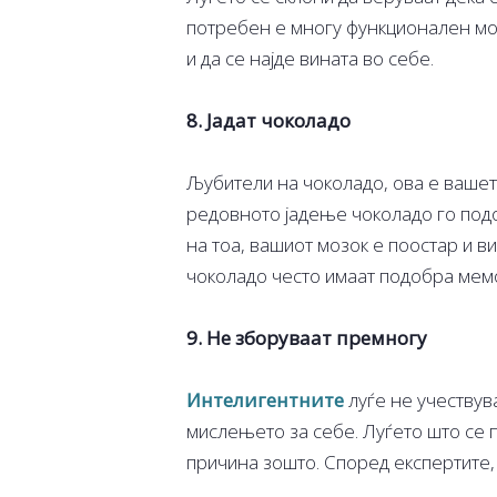
потребен е многу функционален моз
и да се најде вината во себе.
8. Јадат чоколадо
Љубители на чоколадо, ова е ваше
редовното јадење чоколадо го под
на тоа, вашиот мозок е поостар и в
чоколадо често имаат подобра мемо
9. Не зборуваат премногу
Интелигентните
луѓе не учествув
мислењето за себе. Луѓето што се п
причина зошто. Според експертите,