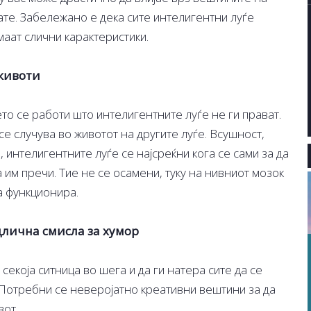
ате. Забележано е дека сите интелигентни луѓе
аат слични карактеристики.
 животи
о се работи што интелигентните луѓе не ги прават.
е случува во животот на другите луѓе. Всушност,
нтелигентните луѓе се најсреќни кога се сами за да
а им пречи. Тие не се осамени, туку на нивниот мозок
а функционира.
длична смисла за хумор
 секоја ситница во шега и да ги натера сите да се
. Потребни се неверојатно креативни вештини за да
вот.