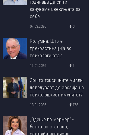
годинава да си ги
зачуваме цвеќињата за
себе
07.03.2026
0
Колумна: Што е
прекрастинација во
психологијата?
17.01.2026
7
Зошто токсичните мисли
доведуваат до ерозија на
психолошкиот имунитет?
13.01.2026
178
„Одење по мермер“ -
болка во стапало,
состојба наречена