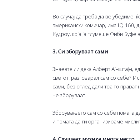
Во случај да треба да ве убедиме, 
американски комичар, има IQ 160, 
Кудроу, која ја глумеше Фиби Буфе в
3. Си зборуваат сами
Знаевте ли дека Алберт Ајнштајн, е
светот, разговарал сам со себе? Ис
сами, без оглед дали тоа го прават
не зборуваат.
Зборувањето сам со себе помага да 
и помага да ги организираме мислит
4. Слушаат музика многу често