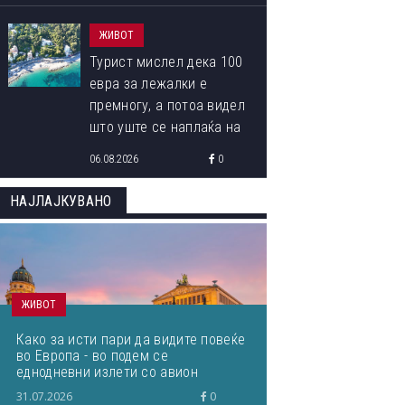
ЖИВОТ
Турист мислел дека 100
евра за лежалки е
премногу, а потоа видел
што уште се наплаќа на
плажата
06.08.2026
0
НАЈЛАЈКУВАНО
ЖИВОТ
Како за исти пари да видите повеќе
во Европа - во подем се
еднодневни излети со авион
31.07.2026
0