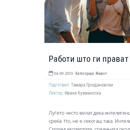
Работи што ги прават
Категорија: Живот
04.09.2019
Подготвил:
Тамара Гроздановски
Лектор:
Ивана Кузманоска
Луѓето често велат дека интелигенц
среќа. Но, не е секогаш така. Интел
Според експертите, средината окол