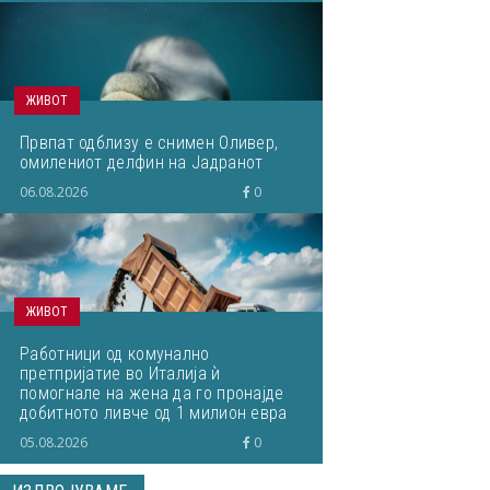
ЖИВОТ
Првпат одблизу е снимен Оливер,
омилениот делфин на Јадранот
06.08.2026
0
ЖИВОТ
Работници од комунално
претпријатие во Италија ѝ
помогнале на жена да го пронајде
добитното ливче од 1 милион евра
кое завршило на депонија
05.08.2026
0