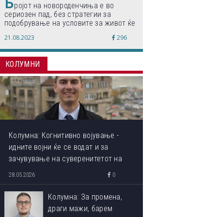
Б
ројот на новороденчиња е во
сериозен пад, без стратегии за
подобрување на условите за живот ќе
дојде до затворање на училишта,
21.08.2023
296
предупредуваат експертите
КОЛУМНИ
Колумна: Когнитивно војување -
идните војни ќе се водат и за
зачувување на суверенитетот на
сопствениот ум
28.05.2026
0
Колумна: За промена,
драги мажи, барем