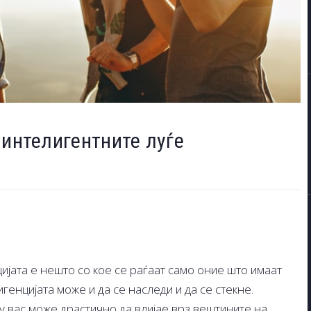
 интелигентните луѓе
ијата е нешто со кое се раѓаат само оние што имаат
игенцијата може и да се наследи и да се стекне.
у вас може драстично да влијае врз вештините на