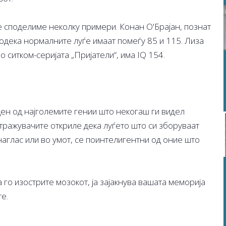
ќе споделиме неколку примери. Конан О'Брајан, познат
додека нормалните луѓе имаат помеѓу 85 и 115. Лиза
о ситком-серијата „Пријатели“, има IQ 154.
ден од најголемите гении што некогаш ги видел
тражувачите откриле дека луѓето што си зборуваат
 наглас или во умот, се поинтелигентни од оние што
го изострите мозокот, ја зајакнува вашата меморија
е.