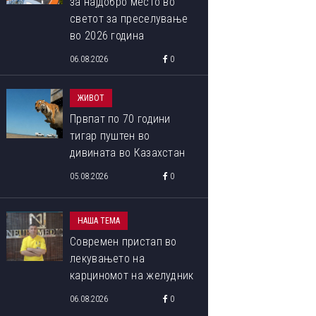
за најдобро место во
светот за преселување
во 2026 година
06.08.2026
0
ЖИВОТ
Првпат по 70 години
тигар пуштен во
дивината во Казахстан
05.08.2026
0
НАША ТЕМА
Современ пристап во
лекувањето на
карциномот на желудник
06.08.2026
0