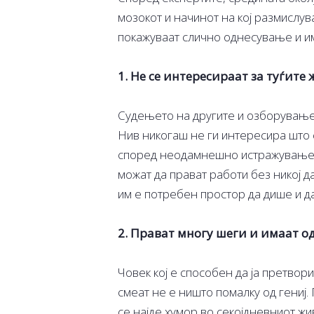
мозокот и начинот на кој размислув
покажуваат слично однесување и им
1. Не се интересираат за туѓите
Судењето на другите и озборувањет
Нив никогаш не ги интересира што с
според неодамнешно истражување, и
можат да прават работи без никој д
им е потребен простор да дише и д
2. Прават многу шеги и имаат о
Човек кој е способен да ја претвори
смеат не е ништо помалку од гениј
се најде хумор во секојдневниот жи