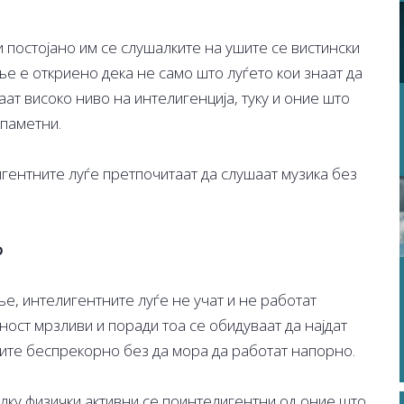
и постојано им се слушалките на ушите се вистински
 е откриено дека не само што луѓето кои знаат да
ат високо ниво на интелигенција, туку и оние што
 паметни.
ентните луѓе претпочитаат да слушаат музика без
о
, интелигентните луѓе не учат и не работат
шност мрзливи и поради тоа се обидуваат да најдат
чите беспрекорно без да мора да работат напорно.
алку физички активни се поинтелигентни од оние што