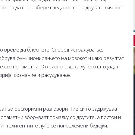
ок за да се разбере гледиштето на другата личност
то време да блеснете! Според истражување,
обрува функционирањето на мозокот и како резултат
ие сте попаметни. Откриено е дека луѓето што јадат
рија, сознание и расудување.
аат во бескорисни разговори. Тие си го задржуваат
опаметни зборуваат помалку со другите, а постои и
 интелигентните луѓе се поповлечени бидејќи: