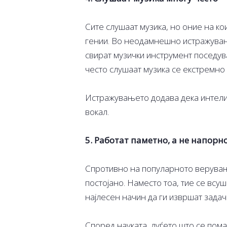
Сите слушаат музика, но оние на ко
гении. Во неодамнешно истражување
свират музички инструмент поседува
често слушаат музика се екстремно
Истражувањето додава дека интелиг
вокал.
5. Работат паметно, а не напорн
Спротивно на популарното верување
постојано. Наместо тоа, тие се всу
најлесен начин да ги извршат зада
Според науката, луѓето што се пом