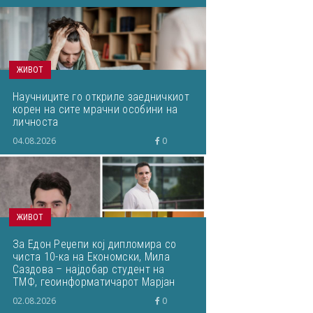
ЖИВОТ
Научниците го откриле заедничкиот
корен на сите мрачни особини на
личноста
04.08.2026
0
ЖИВОТ
За Едон Реџепи кој дипломира со
чиста 10-ка на Економски, Мила
Саздова – најдобар студент на
ТМФ, геоинформатичарот Марјан
Здравковски... Што пишувавме
02.08.2026
0
неделава