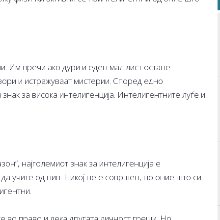
. Им пречи ако дури и еден мал лист остане
вори и истражуваат мистерии. Според едно
знак за висока интелигенција. Интелигентните луѓе и
он“, најголемиот знак за интелигенција е
да учите од нив. Никој не е совршен, но оние што си
игентни.
се во право и дека другата личност греши. Но,