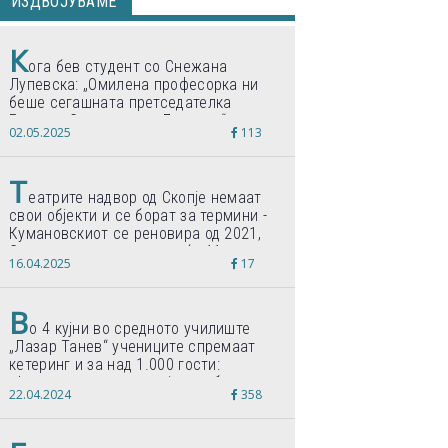
ИЗДВОЈУВАМЕ
К
ога бев студент со Снежана
Лупевска: „Омилена професорка ни
беше сегашната претседателка
Гордана Сиљановска-Давкова“
02.05.2025
113
Т
еатрите надвор од Скопје немаат
свои објекти и се борат за термини -
Кумановскиот се реновира од 2021,
Струмичкиот се гради веќе 11 години
16.04.2025
17
В
о 4 кујни во средното училиште
„Лазар Танев“ учениците спремаат
кетеринг и за над 1.000 гости:
„Формиравме компанија и работиме
22.04.2024
358
по светски стандарди“