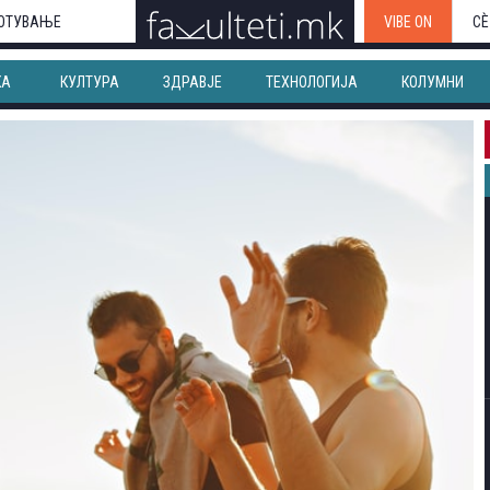
ОТУВАЊЕ
VIBE ON
СЀ
КА
КУЛТУРА
ЗДРАВЈЕ
ТЕХНОЛОГИЈА
КОЛУМНИ