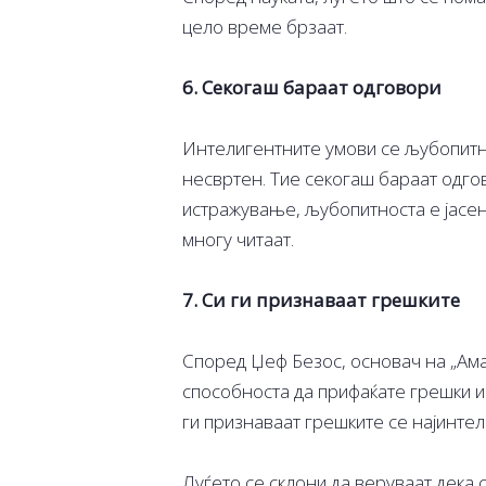
цело време брзаат.
6. Секогаш бараат одговори
Интелигентните умови се љубопитни
несвртен. Тие секогаш бараат одго
истражување, љубопитноста е јасен 
многу читаат.
7. Си ги признаваат грешките
Според Џеф Безос, основач на „Амаз
способноста да прифаќате грешки и 
ги признаваат грешките се најинтел
Луѓето се склони да веруваат дека 