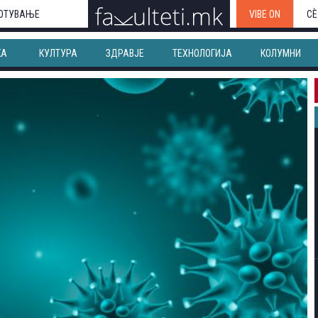
ОТУВАЊЕ
VIBE ON
СЀ
КА
КУЛТУРА
ЗДРАВЈЕ
ТЕХНОЛОГИЈА
КОЛУМНИ