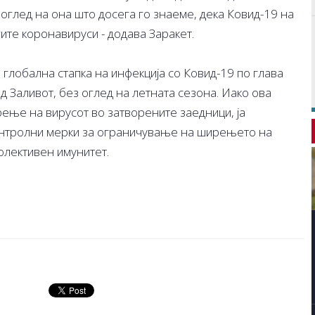
 оглед на она што досега го знаеме, дека Ковид-19 на
угите коронавируси - додава Заракет.
а глобална стапка на инфекција со Ковид-19 по глава
д Заливот, без оглед на летната сезона. Иако ова
ење на вирусот во затворените заедници, ја
контролни мерки за ограничување на ширењето на
колективен имунитет.