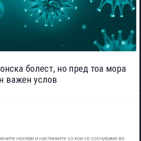
зонска болест, но пред тоа мора
н важен услов
ените носеви и настинките со кои се соочуваме во