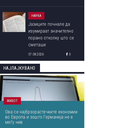
НАУКА
Јазиците почнале да
изумираат значително
порано отколку што се
сметаше
07.08.2026
0
НАЈЛАЈКУВАНО
ЖИВОТ
Ова се најбрзорастечките економии
во Европа и зошто Германија не е
меѓу нив