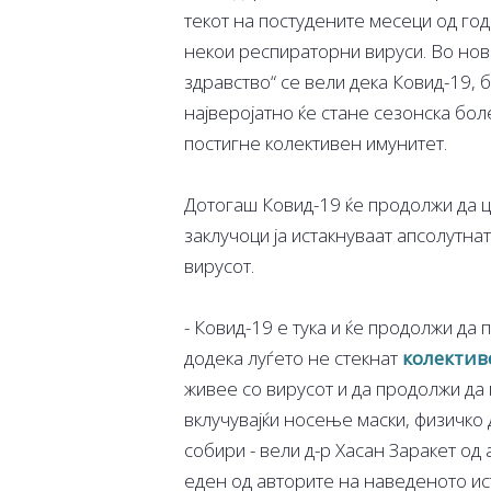
текот на постудените месеци од год
некои респираторни вируси. Во нов
здравство“ се вели дека Ковид-19, 
најверојатно ќе стане сезонска боле
постигне колективен имунитет.
Дотогаш Ковид-19 ќе продолжи да 
заклучоци ја истакнуваат апсолутнат
вирусот.
- Ковид-19 е тука и ќе продолжи да 
додека луѓето не стекнат
колектив
живее со вирусот и да продолжи да 
вклучувајќи носење маски, физичко
собири - вели д-р Хасан Заракет од
еден од авторите на наведеното и