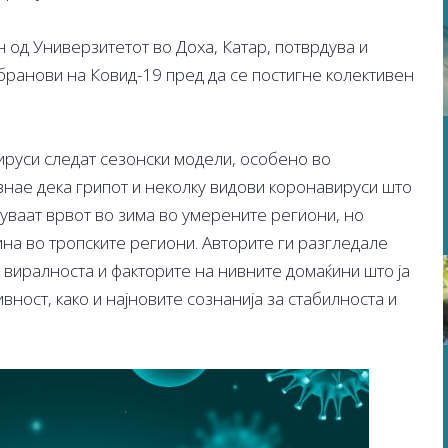
н од Универзитетот во Доха, Катар, потврдува и
бранови на Ковид-19 пред да се постигне колективен
ируси следат сезонски модели, особено во
знае дека грипот и неколку видови коронавируси што
нуваат врвот во зима во умерените региони, но
ина во тропските региони. Авторите ги разгледале
и виралноста и факторите на нивните домаќини што ја
вност, како и најновите сознанија за стабилноста и