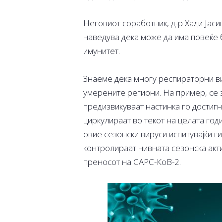
Неговиот соработник, д-р Хади Јаси
наведува дека може да има повеќе 
имунитет.
Знаеме дека многу респираторни в
умерените региони. На пример, се 
предизвикуваат настинка го достиг
циркулираат во текот на целата год
овие сезонски вируси испитувајќи г
контролираат нивната сезонска акти
преносот на САРС-КоВ-2.