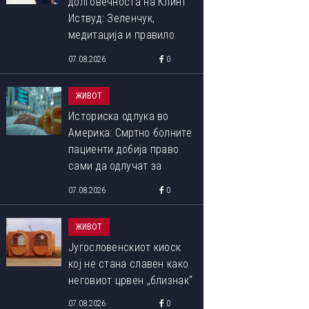
долговечноста на Клинт
Иствуд: Зеленчук,
медитација и правило
90:10 што со децении го
07.08.2026
0
следи
ЖИВОТ
Историска одлука во
Америка: Смртно болните
пациенти добија право
сами да одлучат за
крајот на својот живот
07.08.2026
0
ЖИВОТ
Југословенскиот киоск
кој не стана славен како
неговиот црвен „близнак“
07.08.2026
0