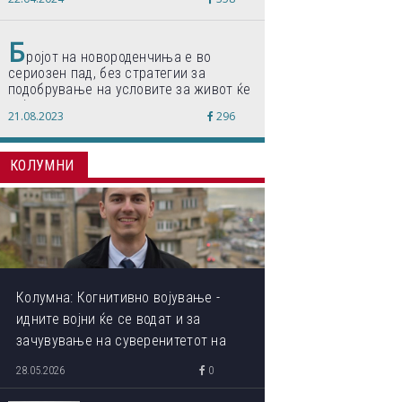
по светски стандарди“
Б
ројот на новороденчиња е во
сериозен пад, без стратегии за
подобрување на условите за живот ќе
дојде до затворање на училишта,
21.08.2023
296
предупредуваат експертите
КОЛУМНИ
Колумна: Когнитивно војување -
идните војни ќе се водат и за
зачувување на суверенитетот на
сопствениот ум
28.05.2026
0