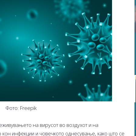
Фото: Freepik
еживувањето на вирусот во воздухот и на
 кон инфекции и човечкото однесување, како што се