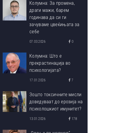
Колумна: За промена,
драги мажи, барем
годинава да си ги
зачуваме цвеќињата за
себе
07.03.2026
0
Колумна: Што е
прекрастинација во
психологијата?
17.01.2026
7
Зошто токсичните мисли
доведуваат до ерозија на
психолошкиот имунитет?
13.01.2026
178