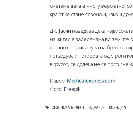
сметаме дека е многу веројатно, со
крајот ќе стане сезонски, како и др
Д-р Јасин наведува дека највисокат
на жител е забележана во земјите о
главно се припишува на брзото шир
потврдува и потребата од строги 
вирусот, сè додека не се постигне 
Извор:
Medicalexpress.com
Фото: Freepik
СЕЗОНСКА БОЛЕСТ
ЗДРАВЈЕ
КОВИД-19