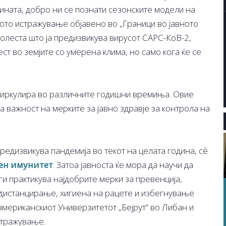
ината, добро ни се познати сезонските модели на
ото истражување објавено во „Граници во јавното
болеста што ја предизвикува вирусот САРС-КоВ-2,
ст во земјите со умерена клима, но само кога ќе се
циркулира во различните годишни времиња. Овие
а важност на мерките за јавно здравје за контрола на
предизвикува пандемија во текот на целата година, сѐ
ен имунитет
. Затоа јавноста ќе мора да научи да
ги практикува најдобрите мерки за превенција,
 дистанцирање, хигиена на рацете и избегнување
 американскиот Универзитетот „Бејрут“ во Либан и
стражување.