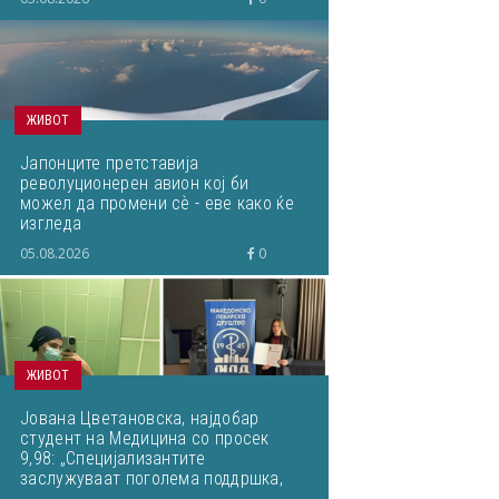
ЖИВОТ
Јапонците претставија
револуционерен авион кој би
можел да промени сѐ - еве како ќе
изгледа
05.08.2026
0
ЖИВОТ
Јована Цветановска, најдобар
студент на Медицина со просек
9,98: „Специјализантите
заслужуваат поголема поддршка,
почит и можности за