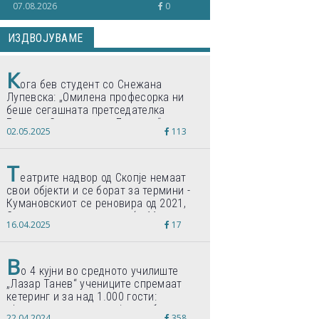
07.08.2026
0
професионален развој“
ИЗДВОЈУВАМЕ
К
ога бев студент со Снежана
Лупевска: „Омилена професорка ни
беше сегашната претседателка
Гордана Сиљановска-Давкова“
02.05.2025
113
Т
еатрите надвор од Скопје немаат
свои објекти и се борат за термини -
Кумановскиот се реновира од 2021,
Струмичкиот се гради веќе 11 години
16.04.2025
17
В
о 4 кујни во средното училиште
„Лазар Танев“ учениците спремаат
кетеринг и за над 1.000 гости:
„Формиравме компанија и работиме
22.04.2024
358