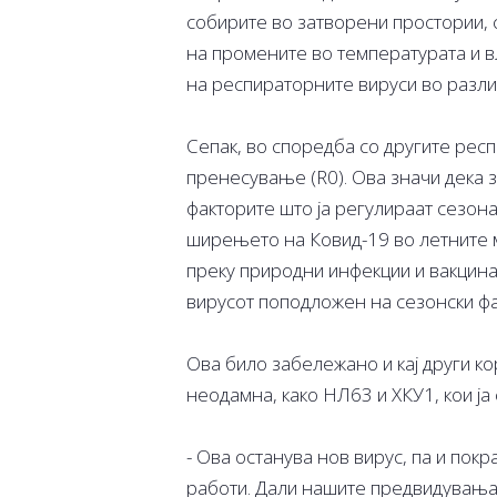
собирите во затворени простории, 
на промените во температурата и в
на респираторните вируси во разли
Сепак, во споредба со другите рес
пренесување (R0). Ова значи дека з
факторите што ја регулираат сезона
ширењето на Ковид-19 во летните м
преку природни инфекции и вакцина
вирусот поподложен на сезонски фа
Ова било забележано и кај други кор
неодамна, како НЛ63 и ХКУ1, кои ја 
- Ова останува нов вирус, па и покр
работи. Дали нашите предвидувања 