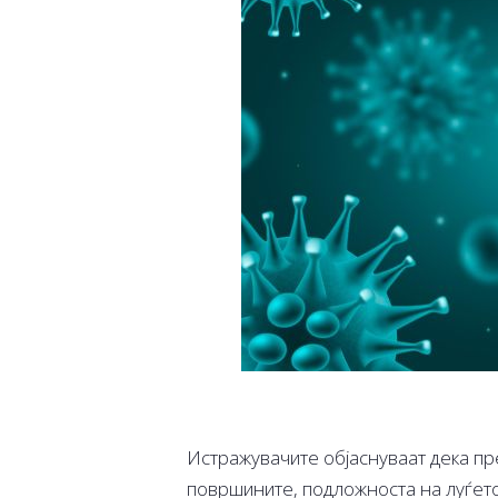
Истражувачите објаснуваат дека пр
површините, подложноста на луѓето