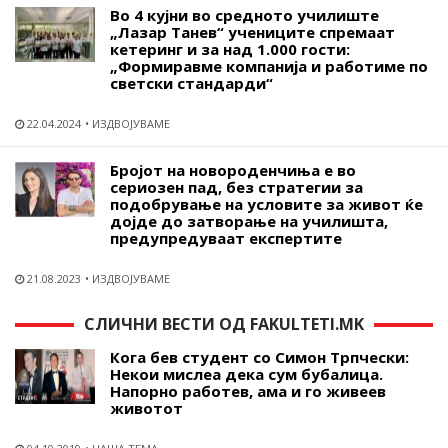
Во 4 кујни во средното училиште
„Лазар Танев“ учениците спремаат
кетеринг и за над 1.000 гости:
„Формиравме компанија и работиме по
светски стандарди“
22.04.2024
ИЗДВОЈУВАМЕ
Бројот на новороденчиња е во
сериозен пад, без стратегии за
подобрување на условите за живот ќе
дојде до затворање на училишта,
предупредуваат експертите
21.08.2023
ИЗДВОЈУВАМЕ
СЛИЧНИ ВЕСТИ ОД FAKULTETI.MK
Кога бев студент со Симон Трпчески:
Некои мислеа дека сум бубалица.
Напорно работев, ама и го живеев
животот