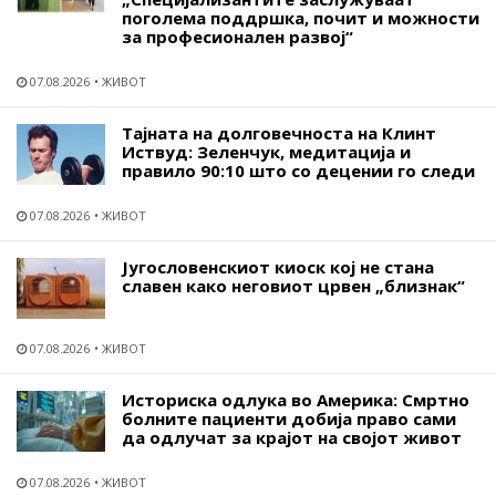
поголема поддршка, почит и можности
за професионален развој“
07.08.2026
ЖИВОТ
Тајната на долговечноста на Клинт
Иствуд: Зеленчук, медитација и
правило 90:10 што со децении го следи
07.08.2026
ЖИВОТ
Југословенскиот киоск кој не стана
славен како неговиот црвен „близнак“
07.08.2026
ЖИВОТ
Историска одлука во Америка: Смртно
болните пациенти добија право сами
да одлучат за крајот на својот живот
07.08.2026
ЖИВОТ