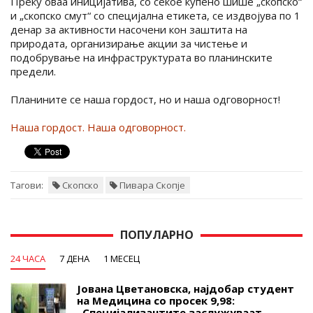
Преку оваа иницијатива, со секое купено шише „скопско“
и „скопско смут“ со специјална етикета, се издвојува по 1
денар за активности насочени кон заштита на
природата, организирање акции за чистење и
подобрување на инфраструктурата во планинските
предели.
Планините се наша гордост, но и наша одговорност!
Наша гордост. Наша одговорност.
Тагови:
Скопско
Пивара Скопје
ПОПУЛАРНО
24 ЧАСА
7 ДЕНА
1 МЕСЕЦ
Јована Цветановска, најдобар студент
на Медицина со просек 9,98:
„Специјализантите заслужуваат