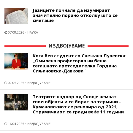
Јазиците почнале да изумираат
значително порано отколку што се
сметаше
07.08.2026
НАУКА
ИЗДВОЈУВАМЕ
Кога бев студент со Снежана Лупевска:
„Омилена професорка ни беше
сегашната претседателка Гордана
Сиљановска-Давкова“
02.05.2025
ИЗДВОЈУВАМЕ
Театрите надвор од Скопје немаат
свои објекти и се борат за термини -
Кумановскиот се реновира од 2021,
Струмичкиот се гради веќе 11 години
16.04.2025
ИЗДВОЈУВАМЕ