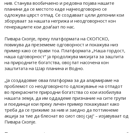
нив. Станува вообичаено и редовна појава нашите
планини да се местото каде најнеодговорно се
одложува цврст отпад. Се создаваат цели депонии кои
зборуваат за нашата негрижа и неодговорност кон
генерациите кои доаѓаат по нас.
Пивара Скопје, преку платформата на СКОПСКО,
повикува да преземеме одговорност и покажува низ
пример како се прави тоа. Платформата „Наша гордост,
наша одговорност“ ја продолжува мисијата за заштита
на природните богатства, овој пат насочена кон
заштитата на Шар планина и Водно.
„Ја создадовме оваа платформа за да алармираме на
проблемот со неодговорното одложување на отпадот
во прекрасните природни богатства со кои изобилува
нашата земја, да им оддадеме признание на сите групи
и поединци кои преку личен пример покажуваат како
треба да се грижиме за нив и заедно да поттикнеме
акција за тие да блеснат во сиот свој сјај“ – изјавуваат од
Пивара Скопје.