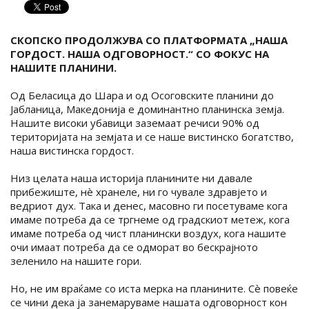
СКОПСКО ПРОДОЛЖУВА СО ПЛАТФОРМАТА „НАША
ГОРДОСТ. НАША ОДГОВОРНОСТ.“ СО ФОКУС НА
НАШИТЕ ПЛАНИНИ.
Од Беласица до Шара и од Осоговските планини до
Јабланица, Македонија е доминантно планинска земја.
Нашите високи убавици заземаат речиси 90% од
територијата на земјата и се наше вистинско богатство,
наша вистинска гордост.
Низ целата наша историја планините ни давале
прибежиште, нè хранеле, ни го чувале здравјето и
ведриот дух. Така и денес, масовно ги посетуваме кога
имаме потреба да се тргнеме од градскиот метеж, кога
имаме потреба од чист планински воздух, кога нашите
очи имаат потреба да се одморат во бескрајното
зеленило на нашите гори.
Но, не им враќаме со иста мерка на планините. Сè повеќе
се чини дека ја занемаруваме нашата одговорност кон