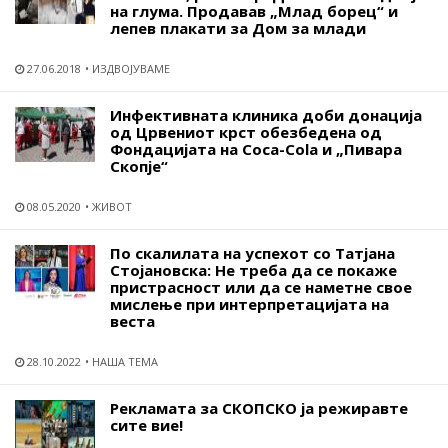
на глума. Продавав „Млад борец“ и
лепев плакати за Дом за млади
27.06.2018
ИЗДВОЈУВАМЕ
Инфективната клиника доби донација
од Црвениот крст обезбедена од
Фондацијата на Coca-Cola и „Пивара
Скопје“
08.05.2020
ЖИВОТ
По скалилата на успехот со Татјана
Стојановска: Не треба да се покаже
пристрасност или да се наметне свое
мислење при интерпретацијата на
веста
28.10.2022
НАША ТЕМА
Рекламата за СКОПСКО ја режиравте
сите вие!