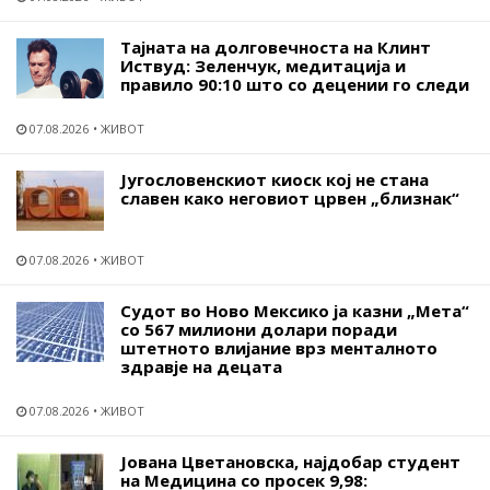
Тајната на долговечноста на Клинт
Иствуд: Зеленчук, медитација и
правило 90:10 што со децении го следи
07.08.2026
ЖИВОТ
Југословенскиот киоск кој не стана
славен како неговиот црвен „близнак“
07.08.2026
ЖИВОТ
Судот во Ново Мексико ја казни „Мета“
со 567 милиони долари поради
штетното влијание врз менталното
здравје на децата
07.08.2026
ЖИВОТ
Јована Цветановска, најдобар студент
на Медицина со просек 9,98: