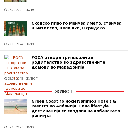
25.09.2024
ЖИВОТ
Скопско пиво го менува името, станува
и Битолско, Велешко, Охридско...
22.08.2024
ЖИВОТ
РОСА отвора три школи за
родителство во здравствените
домови во Македонија
08.02.2018
ЖИВОТ
ЖИВОТ
Green Coast го носи Nammos Hotels &
Resorts во Албанија: Нова lifestyle
дестинација се создава на албанската
ривиера
07.08.2026
ЖИВОТ