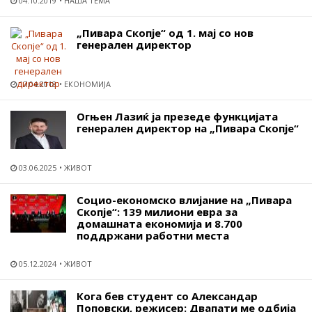
04.10.2019
НАША ТЕМА
„Пивара Скопје“ од 1. мај со нов
генерален директор
17.04.2018
ЕКОНОМИЈА
Огњен Лазиќ ја презеде функцијата
генерален директор на „Пивара Скопје“
03.06.2025
ЖИВОТ
Социо-економско влијание на „Пивара
Скопје“: 139 милиони евра за
домашната економија и 8.700
поддржани работни места
05.12.2024
ЖИВОТ
Кога бев студент со Александар
Поповски, режисер: Двапати ме одбија