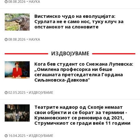
08.08.2026
НАУКА
Вистинско чудо на еволуцијата:
Сурлата не е само нос, туку клуч за
опстанокот на слоновите
08.08.2026
НАУКА
ИЗДВОЈУВАМЕ
Кога бев студент со Снежана Лупевска:
„Омилена професорка ни беше
сегашната претседателка Гордана
Сиљановска-Давкова“
02.05.2025
ИЗДВОЈУВАМЕ
Театрите надвор од Скопје немаат
свои објекти и се борат за термини -
Кумановскиот се реновира од 2021,
Струмичкиот се гради веќе 11 години
16.04.2025
ИЗДВОЈУВАМЕ