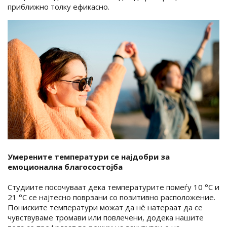
приближно толку ефикасно.
Умерените температури се најдобри за
емоционална благосостојба
Студиите посочуваат дека температурите помеѓу 10 °C и
21 °C се најтесно поврзани со позитивно расположение.
Пониските температури можат да нè натераат да се
чувствуваме тромави или повлечени, додека нашите