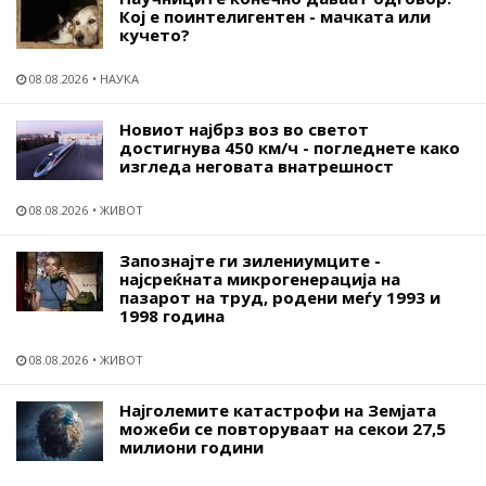
Кој е поинтелигентен - мачката или
кучето?
08.08.2026
НАУКА
Новиот најбрз воз во светот
достигнува 450 км/ч - погледнете како
изгледа неговата внатрешност
08.08.2026
ЖИВОТ
Запознајте ги зилениумците -
најсреќната микрогенерација на
пазарот на труд, родени меѓу 1993 и
1998 година
08.08.2026
ЖИВОТ
Најголемите катастрофи на Земјата
можеби се повторуваат на секои 27,5
милиони години