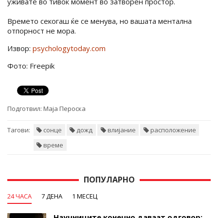
уживате во тивок момент во затворен простор.
Времето секогаш ќе се менува, но вашата ментална
отпорност не мора.
Извор:
psychologytoday.com
Фото: Freepik
Подготвил:
Маја Пероска
Тагови:
сонце
дожд
влијание
расположение
време
ПОПУЛАРНО
24 ЧАСА
7 ДЕНА
1 МЕСЕЦ
Научниците конечно даваат одговор: