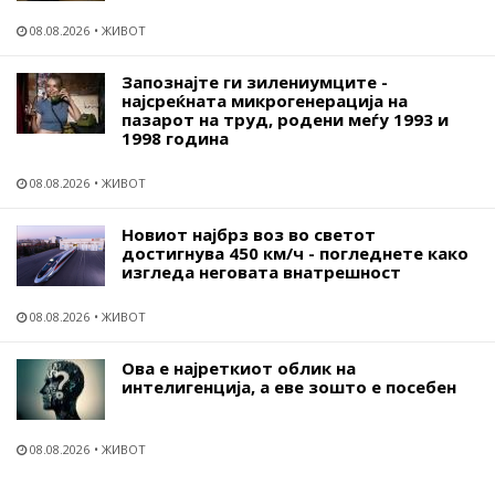
08.08.2026
ЖИВОТ
Запознајте ги зилениумците -
најсреќната микрогенерација на
пазарот на труд, родени меѓу 1993 и
1998 година
08.08.2026
ЖИВОТ
Новиот најбрз воз во светот
достигнува 450 км/ч - погледнете како
изгледа неговата внатрешност
08.08.2026
ЖИВОТ
Ова е најреткиот облик на
интелигенција, а еве зошто е посебен
08.08.2026
ЖИВОТ