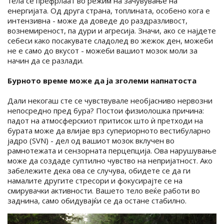
тела се префрлаат во режим на зачувување на
енергијата. Од друга страна, топлината, особено кога е
интензивна - може да доведе до раздразливост,
вознемиреност, па дури и агресија. Значи, ако се најдете
себеси како посакувате сладолед во жежок ден, можеби
не е само до вкусот - можеби вашиот мозок моли за
начин да се разлади.
Бурното време може да ја зголеми напнатоста
Дали некогаш сте се чувствувале необјасниво нервозни
непосредно пред бура? Постои физиолошка причина:
падот на атмосферскиот притисок што ѝ претходи на
бурата може да влијае врз супериорното вестибуларно
јадро (SVN) - дел од вашиот мозок вклучен во
рамнотежата и сензорната перцепција. Ова нарушување
може да создаде суптилно чувство на непријатност. Ако
забележите дека ова се случува, обидете се да ги
намалите другите стресори и фокусирајте се на
смирувачки активности. Вашето тело веќе работи во
заднина, само обидувајќи се да остане стабилно.