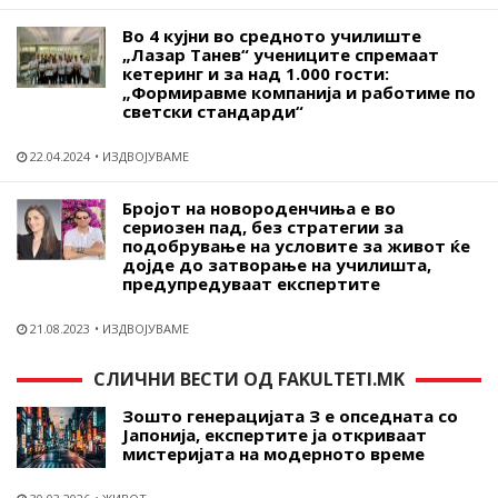
Во 4 кујни во средното училиште
„Лазар Танев“ учениците спремаат
кетеринг и за над 1.000 гости:
„Формиравме компанија и работиме по
светски стандарди“
22.04.2024
ИЗДВОЈУВАМЕ
Бројот на новороденчиња е во
сериозен пад, без стратегии за
подобрување на условите за живот ќе
дојде до затворање на училишта,
предупредуваат експертите
21.08.2023
ИЗДВОЈУВАМЕ
СЛИЧНИ ВЕСТИ ОД FAKULTETI.MK
Зошто генерацијата З е опседната со
Јапонија, експертите ја откриваат
мистеријата на модерното време