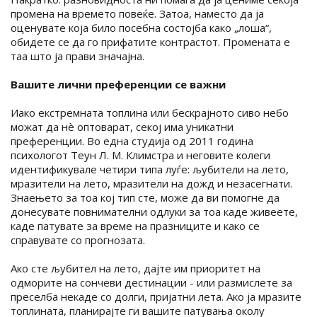
промена на времето повеќе. Затоа, наместо да ја
оценувате која било посебна состојба како „лоша“,
обидете се да го прифатите контрастот. Промената е
таа што ја прави значајна.
Вашите лични преференции се важни
Иако екстремната топлина или бескрајното сиво небо
можат да нè оптоварат, секој има уникатни
преференции. Во една студија од 2011 година
психологот Теун Л. М. Климстра и неговите колеги
идентификувале четири типа луѓе: љубители на лето,
мразители на лето, мразители на дожд и незасегнати.
Знаењето за тоа кој тип сте, може да ви помогне да
донесувате повнимателни одлуки за тоа каде живеете,
каде патувате за време на празниците и како се
справувате со прогнозата.
Ако сте љубител на лето, дајте им приоритет на
одморите на сончеви дестинации - или размислете за
преселба некаде со долги, пријатни лета. Ако ја мразите
топлината, планирајте ги вашите патувања околу