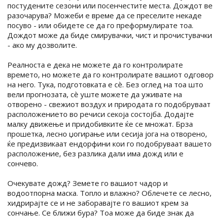
постудените сезони или посенчестите места. Дождот ве
разочарува? Можеби е време да се преселите некаде
посуво - или обидете се да го преформулирате тоа.
Дождот може да биде смирувачки, чист и прочистувачки
- ако му дозволите.
Реалноста е дека не можете да го контролирате
времето, но можете да го контролирате вашиот одговор
на него. Тука, подготовката е сè. Без оглед на тоа што
вели прогнозата, сè уште можете да уживате на
отворено - свежиот воздух и природата го подобруваат
расположението во речиси секоја состојба. Додајте
малку движење и придобивките ќе се множат. Брза
прошетка, лесно џогирање или сесија јога на отворено,
ќе предизвикаат ендорфини кои го подобруваат вашето
расположение, без разлика дали има дожд или е
сончево.
Очекувате дожд? Земете го вашиот чадор и
водоотпорна маска. Топло и влажно? Облечете се лесно,
хидрирајте се и не заборавајте го вашиот крем за
сончање. Се ближи бура? Тоа може да биде знак да