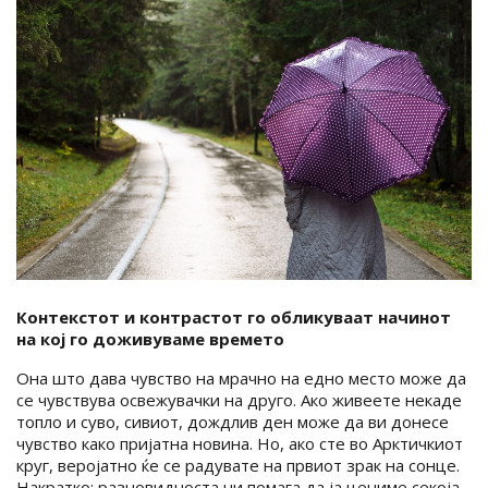
Контекстот и контрастот го обликуваат начинот
на кој го доживуваме времето
Она што дава чувство на мрачно на едно место може да
се чувствува освежувачки на друго. Ако живеете некаде
топло и суво, сивиот, дождлив ден може да ви донесе
чувство како пријатна новина. Но, ако сте во Арктичкиот
круг, веројатно ќе се радувате на првиот зрак на сонце.
Накратко: разновидноста ни помага да ја цениме секоја