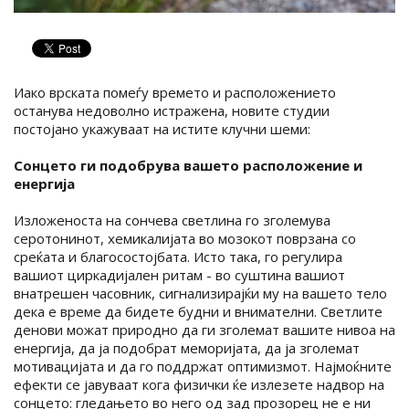
Иако врската помеѓу времето и расположението
останува недоволно истражена, новите студии
постојано укажуваат на истите клучни шеми:
Сонцето ги подобрува вашето расположение и
енергија
Изложеноста на сончева светлина го зголемува
серотонинот, хемикалијата во мозокот поврзана со
среќата и благосостојбата. Исто така, го регулира
вашиот циркадијален ритам - во суштина вашиот
внатрешен часовник, сигнализирајќи му на вашето тело
дека е време да бидете будни и внимателни. Светлите
денови можат природно да ги зголемат вашите нивоа на
енергија, да ја подобрат меморијата, да ја зголемат
мотивацијата и да го поддржат оптимизмот. Најмоќните
ефекти се јавуваат кога физички ќе излезете надвор на
сонцето: гледањето во него од зад прозорец не е ни