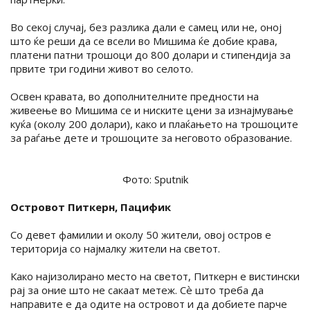
Во секој случај, без разлика дали е самец или не, оној
што ќе реши да се всели во Мишима ќе добие крава,
платени патни трошоци до 800 долари и стипендија за
првите три години живот во селото.
Освен кравата, во дополнителните предности на
живеење во Мишима се и ниските цени за изнајмување
куќа (околу 200 долари), како и плаќањето на трошоците
за раѓање дете и трошоците за неговото образование.
Фото: Sputnik
Островот Питкерн, Пацифик
Со девет фамилии и околу 50 жители, овој остров е
територија со најмалку жители на светот.
Како најизолирано место на светот, Питкерн е вистински
рај за оние што не сакаат метеж. Сѐ што треба да
направите е да одите на островот и да добиете парче