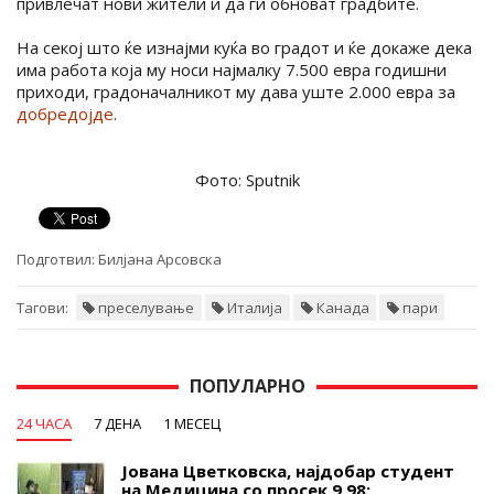
привлечат нови жители и да ги обноват градбите.
На секој што ќе изнајми куќа во градот и ќе докаже дека
има работа која му носи најмалку 7.500 евра годишни
приходи, градоначалникот му дава уште 2.000 евра за
добредојде
.
Фото: Sputnik
Подготвил:
Билјана Арсовска
Тагови:
преселување
Италија
Канада
пари
ПОПУЛАРНО
24 ЧАСА
7 ДЕНА
1 МЕСЕЦ
Јована Цветковска, најдобар студент
на Медицина со просек 9,98: