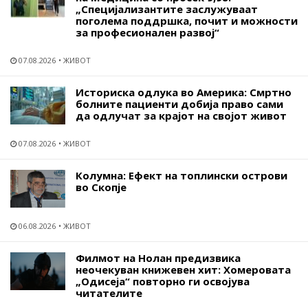
„Специјализантите заслужуваат
поголема поддршка, почит и можности
за професионален развој“
07.08.2026
ЖИВОТ
Историска одлука во Америка: Смртно
болните пациенти добија право сами
да одлучат за крајот на својот живот
07.08.2026
ЖИВОТ
Колумна: Ефект на топлински острови
во Скопје
06.08.2026
ЖИВОТ
Филмот на Нолан предизвика
неочекуван книжевен хит: Хомеровата
„Одисеја“ повторно ги освојува
читателите