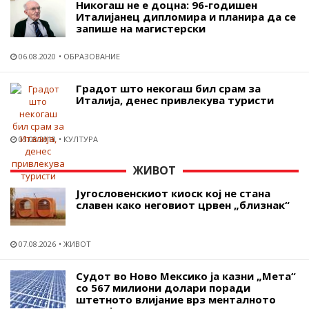
Никогаш не е доцна: 96-годишен
Италијанец дипломира и планира да се
запише на магистерски
06.08.2020
ОБРАЗОВАНИЕ
Градот што некогаш бил срам за
Италија, денес привлекува туристи
03.08.2018
КУЛТУРА
ЖИВОТ
Југословенскиот киоск кој не стана
славен како неговиот црвен „близнак“
07.08.2026
ЖИВОТ
Судот во Ново Мексико ја казни „Мета“
со 567 милиони долари поради
штетното влијание врз менталното