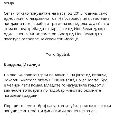
земја.
Сепак, откако понудата е на маса, од 2015 година, само
едно лице го направило тоа. На островот има само една
продавница која работи три дена во неделата, а сѐ што
нема во неа треба да го нарачате од Нов Зеланд, кој е
оддалечен 4.000 километри. Брод од Нов Зеланд го
посетува островот на секои три месеци.
Фото: Sputnik
Кандела, Италија
Во овој живописен град во Апулија, на југот од Италија,
некогаш живееле околу 8.000 жители, но денес тој број
е четири пати помал. Младите го напуштиле градот и
заминале во потрага по подобар живот во околните
поголеми градови.
Поради големиот број напуштени куќи, градските власти
понудиле интересни финансиски решенија за да