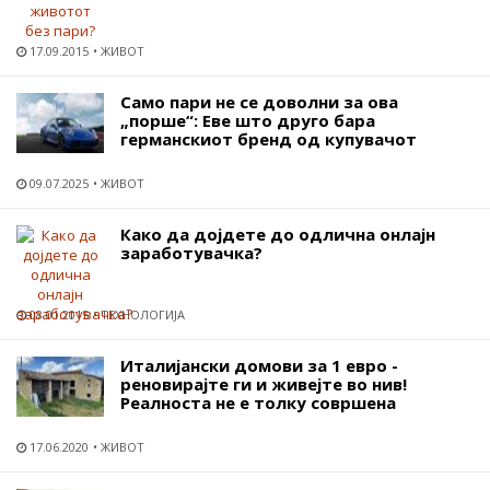
17.09.2015
ЖИВОТ
Само пари не се доволни за ова
„порше“: Еве што друго бара
германскиот бренд од купувачот
09.07.2025
ЖИВОТ
Како да дојдете до одлична онлајн
заработувачка?
08.01.2015
ТЕХНОЛОГИЈА
Италијански домови за 1 евро -
реновирајте ги и живејте во нив!
Реалноста не е толку совршена
17.06.2020
ЖИВОТ