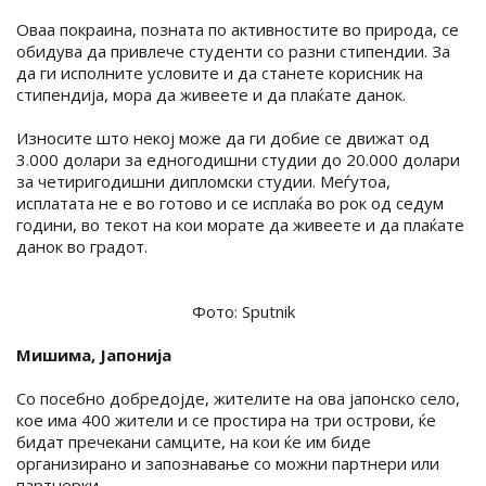
Овaа покраина, позната по активностите во природа, се
обидува да привлече студенти со разни стипендии. За
да ги исполните условите и да станете корисник на
стипендија, мора да живеете и да плаќате данок.
Износите што некој може да ги добие се движат од
3.000 долари за едногодишни студии до 20.000 долари
за четиригодишни дипломски студии. Меѓутоа,
исплатата не е во готово и се исплаќа во рок од седум
години, во текот на кои морате да живеете и да плаќате
данок во градот.
Фото: Sputnik
Мишима, Јапонија
Со посебно добредојде, жителите на ова јапонско село,
кое има 400 жители и се простира на три острови, ќе
бидат пречекани самците, на кои ќе им биде
организирано и запознавање со можни партнери или
партнерки.