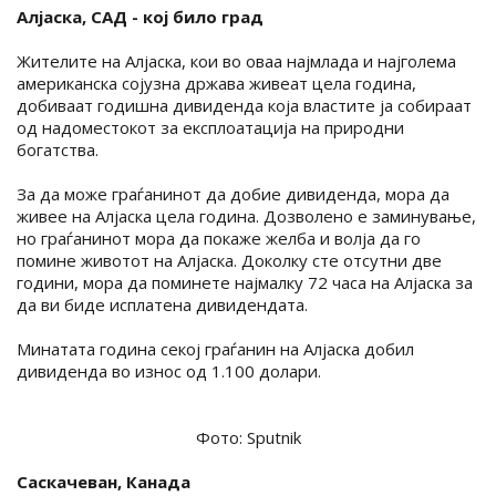
Алјаска, САД - кој било град
Жителите на Алјаска, кои во оваа најмлада и најголема
американска сојузна држава живеат цела година,
добиваат годишна дивиденда која властите ја собираат
од надоместокот за експлоатација на природни
богатства.
За да може граѓанинот да добие дивиденда, мора да
живее на Алјаска цела година. Дозволено е заминување,
но граѓанинот мора да покаже желба и волја да го
помине животот на Алјаска. Доколку сте отсутни две
години, мора да поминете најмалку 72 часа на Алјаска за
да ви биде исплатена дивидендата.
Минатата година секој граѓанин на Алјаска добил
дивиденда во износ од 1.100 долари.
Фото: Sputnik
Саскачeвaн, Канада