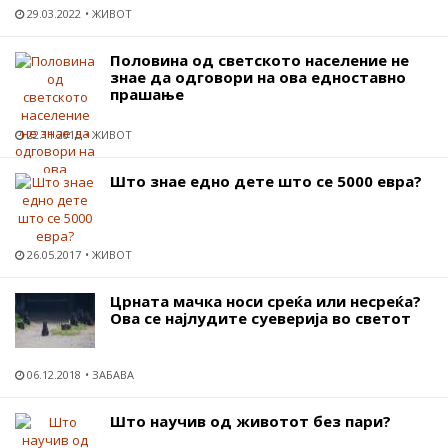
29.03.2022
ЖИВОТ
Половина од светското население не
знае да одговори на ова едноставно
прашање
22.11.2015
ЖИВОТ
Што знае едно дете што се 5000 евра?
26.05.2017
ЖИВОТ
Црната мачка носи среќа или несреќа?
Ова се најлудите суеверија во светот
06.12.2018
ЗАБАВА
Што научив од животот без пари?