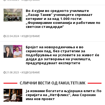
Во 4 кујни во средното училиште
„Лазар Танев“ учениците спремаат
кетеринг и за над 1.000 гости:
„Формиравме компанија и работиме по
светски стандарди“
22.04.2024
ИЗДВОЈУВАМЕ
Бројот на новороденчиња е во
сериозен пад, без стратегии за
подобрување на условите за живот ќе
дојде до затворање на училишта,
предупредуваат експертите
21.08.2023
ИЗДВОЈУВАМЕ
СЛИЧНИ ВЕСТИ ОД FAKULTETI.MK
Ја измами богатата њујоршка елита: По
серијата на „Нетфликс“, Ана Сорокин
има нов проект