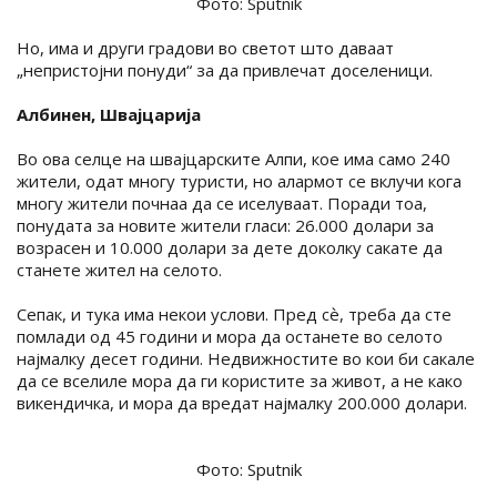
Фото: Sputnik
Но, има и други градови во светот што даваат
„непристојни понуди“ за да привлечат доселеници.
Албинен, Швајцарија
Во ова селце на швајцарските Алпи, кое има само 240
жители, одат многу туристи, но алармот се вклучи кога
многу жители почнаа да се иселуваат. Поради тоа,
понудата за новите жители гласи: 26.000 долари за
возрасен и 10.000 долари за дете доколку сакате да
станете жител на селото.
Сепак, и тука има некои услови. Пред сѐ, треба да сте
помлади од 45 години и мора да останете во селото
најмалку десет години. Недвижностите во кои би сакале
да се вселиле мора да ги користите за живот, а не како
викендичка, и мора да вредат најмалку 200.000 долари.
Фото: Sputnik