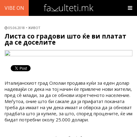
VIBE ON
05.06.2018
ЖИВОТ
Листа со градови што ќе ви платат
да се доселите
Италијанскиот град Ололаи продава куќи за еден долар
надевајќи се дека на тој начин ќе привлече нови жители,
пред сѐ млади, за да се обнови изретченото население.
Меѓутоа, оние што би сакале да ја прифатат поканата
треба да имаат на ум дека имаат и обврска да ја обноват
градбата што ја купиле, за што, според процените, ќе им
бидат потребни околу 25.000 долари.