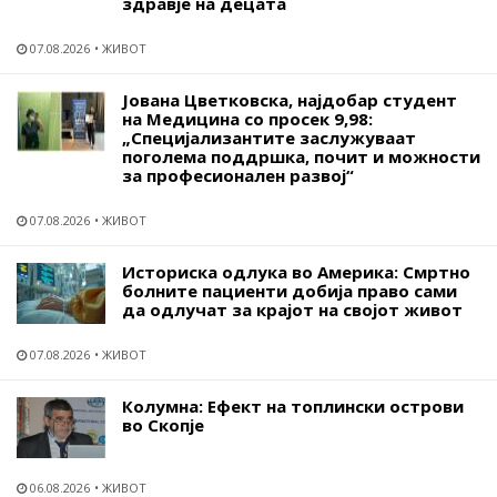
здравје на децата
07.08.2026
ЖИВОТ
Јована Цветковска, најдобар студент
на Медицина со просек 9,98:
„Специјализантите заслужуваат
поголема поддршка, почит и можности
за професионален развој“
07.08.2026
ЖИВОТ
Историска одлука во Америка: Смртно
болните пациенти добија право сами
да одлучат за крајот на својот живот
07.08.2026
ЖИВОТ
Колумна: Ефект на топлински острови
во Скопје
06.08.2026
ЖИВОТ