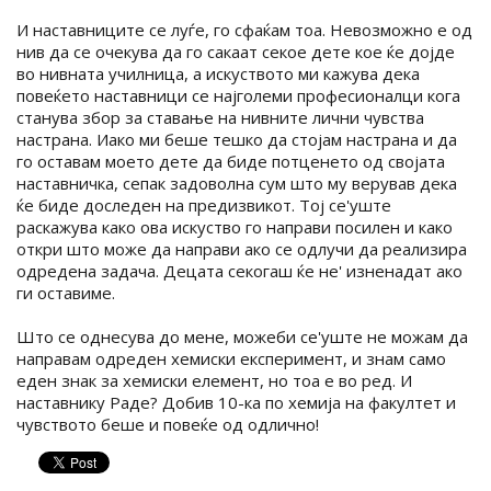
И наставниците се луѓе, го сфаќам тоа. Невозможно е од
нив да се очекува да го сакаат секое дете кое ќе дојде
во нивната училница, а искуството ми кажува дека
повеќето наставници се најголеми професионалци кога
станува збор за ставање на нивните лични чувства
настрана. Иако ми беше тешко да стојам настрана и да
го оставам моето дете да биде потценето од својата
наставничка, сепак задоволна сум што му верував дека
ќе биде доследен на предизвикот. Тој се'уште
раскажува како ова искуство го направи посилен и како
откри што може да направи ако се одлучи да реализира
одредена задача. Децата секогаш ќе не' изненадат ако
ги оставиме.
Што се однесува до мене, можеби се'уште не можам да
направам одреден хемиски експеримент, и знам само
еден знак за хемиски елемент, но тоа е во ред. И
наставнику Раде? Добив 10-ка по хемија на факултет и
чувството беше и повеќе од одлично!