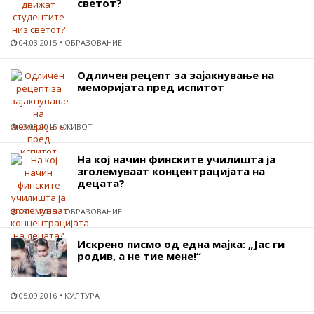
светот?
04.03.2015
ОБРАЗОВАНИЕ
Одличен рецепт за зајакнување на
меморијата пред испитот
03.08.2015
ЖИВОТ
На кој начин финските училишта ја
зголемуваат концентрацијата на
децата?
03.11.2015
ОБРАЗОВАНИЕ
Искрено писмо од една мајка: „Јас ги
родив, а не тие мене!“
05.09.2016
КУЛТУРА