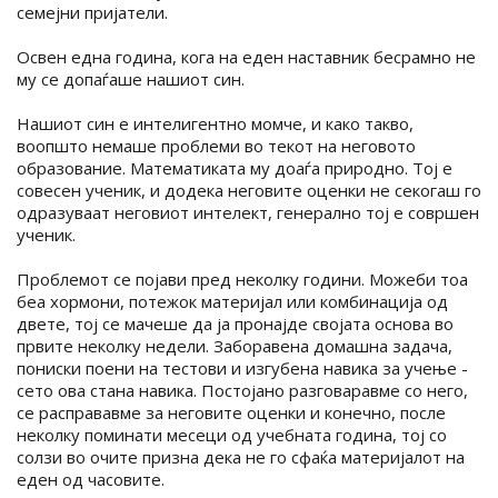
семејни пријатели.
Освен една година, кога на еден наставник бесрамно не
му се допаѓаше нашиот син.
Нашиот син е интелигентно момче, и како такво,
воопшто немаше проблеми во текот на неговото
образование. Математиката му доаѓа природно. Тој е
совесен ученик, и додека неговите оценки не секогаш го
одразуваат неговиот интелект, генерално тој е совршен
ученик.
Проблемот се појави пред неколку години. Можеби тоа
беа хормони, потежок материјал или комбинација од
двете, тој се мачеше да ја пронајде својата основа во
првите неколку недели. Заборавена домашна задача,
пониски поени на тестови и изгубена навика за учење -
сето ова стана навика. Постојано разговаравме со него,
се расправавме за неговите оценки и конечно, после
неколку поминати месеци од учебната година, тој со
солзи во очите призна дека не го сфаќа материјалот на
еден од часовите.