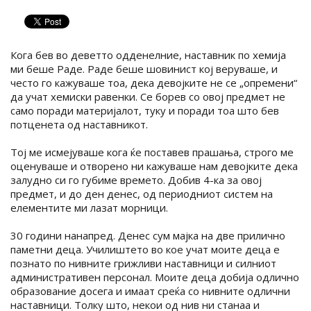
Кога бев во деветто одденелние, наставник по хемија
ми беше Раде. Раде беше шовинист кој веруваше, и
често го кажуваше тоа, дека девојките не се „опремени“
да учат хемиски равенки. Се борев со овој предмет не
само поради материјалот, туку и поради тоа што бев
потценета од наставникот.
Тој ме исмејуваше кога ќе поставев прашања, строго ме
оценуваше и отворено ни кажуваше нам девојките дека
залудно си го губиме времето. Добив 4-ка за овој
предмет, и до ден денес, од периодниот систем на
елементите ми лазат морници.
30 години нанапред. Денес сум мајка на две прилично
паметни деца. Училиштето во кое учат моите деца е
познато по нивните грижливи наставници и силниот
административен персонал. Моите деца добија одлично
образование досега и имаат среќа со нивните одлични
наставници. Толку што, некои од нив ни станаа и