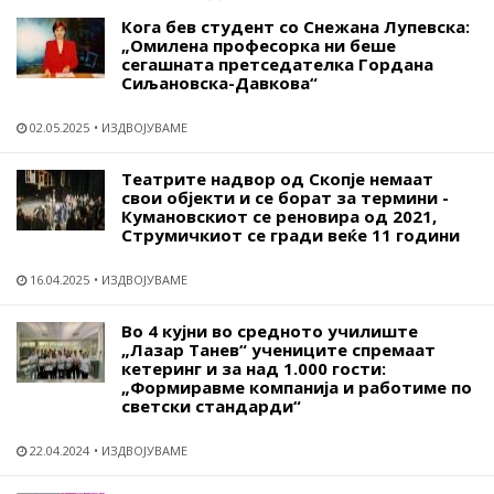
Кога бев студент со Снежана Лупевска:
„Омилена професорка ни беше
сегашната претседателка Гордана
Сиљановска-Давкова“
02.05.2025
ИЗДВОЈУВАМЕ
Театрите надвор од Скопје немаат
свои објекти и се борат за термини -
Кумановскиот се реновира од 2021,
Струмичкиот се гради веќе 11 години
16.04.2025
ИЗДВОЈУВАМЕ
Во 4 кујни во средното училиште
„Лазар Танев“ учениците спремаат
кетеринг и за над 1.000 гости:
„Формиравме компанија и работиме по
светски стандарди“
22.04.2024
ИЗДВОЈУВАМЕ