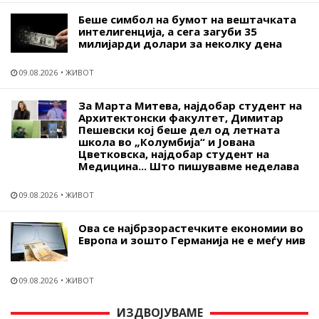
Беше симбол на бумот на вештачката
интелигенција, а сега загуби 35
милијарди долари за неколку дена
09.08.2026
ЖИВОТ
За Марта Митева, најдобар студент на
Архитектонски факултет, Димитар
Пешевски кој беше дел од летната
школа во „Колумбија“ и Јована
Цветковска, најдобар студент на
Медицина... Што пишувавме неделава
09.08.2026
ЖИВОТ
Ова се најбрзорастечките економии во
Европа и зошто Германија не е меѓу нив
09.08.2026
ЖИВОТ
ИЗДВОЈУВАМЕ