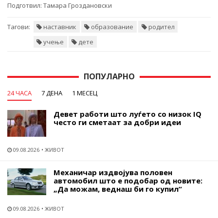
Подготвил:
Тамара Гроздановски
Тагови:
наставник
образование
родител
учење
дете
ПОПУЛАРНО
24 ЧАСА
7 ДЕНА
1 МЕСЕЦ
Девет работи што луѓето со низок IQ
често ги сметаат за добри идеи
09.08.2026
ЖИВОТ
Механичар издвојува половен
автомобил што е подобар од новите:
„Да можам, веднаш би го купил“
09.08.2026
ЖИВОТ