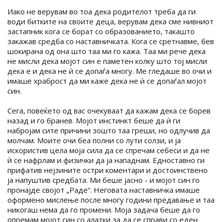
Иако не верувам во тоа дека родителот треба да ги
води битките на своите деца, верувам дека сме нивниот
застапник кога се борат со образованието, такашто
закажав средба со наставничката. Кога се сретнавме, бев
шокирана од она што таа ми го кажа. Таа ми рече дека
не мисли дека мојот син е паметен колку што тој мисли
дека е и дека не ѝ се допаѓа многу. Ме гледаше во очи и
имаше храброст да ми каже дека не ѝ се допаѓал мојот
син.
Сега, повеќето од вас очекуваат да кажам дека се борев
назад и го бранев. Мојот инстинкт беше да ѝ ги
набројам сите причини зошто таа греши, но одлучив да
молчам. Моите очи беа полни со лути солзи, и ја
искористив цела моја сила да се спречам себеси и да не
ѝ се нафрлам и физички да ја нападнам. Едноставно ги
прифатив нејзините остри коментари и достоинствено
ја напуштив средбата. Ми беше јасно - и мојот син го
пронајде својот „Раде“. Неговата наставничка имаше
оформено мислење после многу години предавање и таа
никогаш нема да го промени. Моја задача беше да го
опремам мојот син со алатки за да се справи со еден