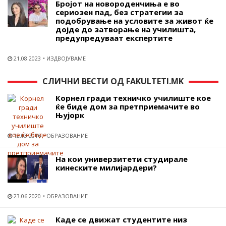
Бројот на новороденчиња е во
сериозен пад, без стратегии за
подобрување на условите за живот ќе
дојде до затворање на училишта,
предупредуваат експертите
21.08.2023
ИЗДВОЈУВАМЕ
СЛИЧНИ ВЕСТИ ОД FAKULTETI.MK
Корнел гради техничко училиште кое
ќе биде дом за претприемачите во
Њујорк
12.03.2016
ОБРАЗОВАНИЕ
На кои универзитети студирале
кинеските милијардери?
23.06.2020
ОБРАЗОВАНИЕ
Каде се движат студентите низ