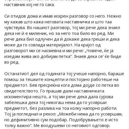
наставник кој не го сака.
Си отидов дома и имав искрен разговор со него. Нежно
му кажав што кажа неговата наставничка и што таа
чувствува. Во нашиот разговор, тој ми рече дека знаел
дека не ѝ е миленик, но за него тоа било во ред. Ми
рече дека бил одлучен да ѝ докаже дека греши и дека
може да го совлада материјалот. На крајот од
разговорот ми се насмевна и ми рече: „Човече, ќе ја
изедам жива ако добијам петка“. Знаев дека се' ќе биде
во ред.
Останатиот дел од годината тој учеше напорно, бараше
помош за тешките концепти и постојано работеше на
предметот. Бев пресреќна кога дома дојде со петка во
свидетелството. Го прашав дали наставничката
искоментира нешто, а тој ми рече дека дала сурова
забелешка дека тој никогаш нема да го усоврши
предметот, без разлика на тоа колку напорно работи.
Тој ја погледнал и рекол: „Можеби нема да го усовршам,
но дефинитивно сум подобар. Подобрувањето е исто
толку важно“. Ме воодушеви со неговиот одговор.