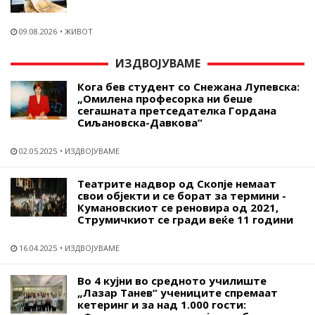
09.08.2026
ЖИВОТ
ИЗДВОЈУВАМЕ
Кога бев студент со Снежана Лупевска:
„Омилена професорка ни беше
сегашната претседателка Гордана
Сиљановска-Давкова“
02.05.2025
ИЗДВОЈУВАМЕ
Театрите надвор од Скопје немаат
свои објекти и се борат за термини -
Кумановскиот се реновира од 2021,
Струмичкиот се гради веќе 11 години
16.04.2025
ИЗДВОЈУВАМЕ
Во 4 кујни во средното училиште
„Лазар Танев“ учениците спремаат
кетеринг и за над 1.000 гости: