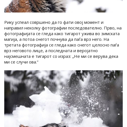
Рику успеал совршено да го фати овој момент и
направил неколку фотографии последователно. Прво, на
фотографијата се гледа како тигарот ужива во зимската
магија, а потоа снегот почнува да паѓа врз него. На
третата фотографија се гледа како снегот целосно паѓа
врз неговото лице, а последната и веројатно
најсмешната е тигарот со израз: „Не ми се верува дека
ми се случи ова.“