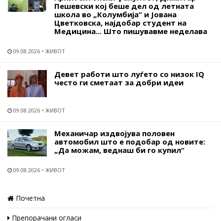
Пешевски кој беше дел од летната
школа во „Колумбија“ и Јована
Цветковска, најдобар студент на
Медицина... Што пишувавме неделава
09.08.2026
ЖИВОТ
Девет работи што луѓето со низок IQ
често ги сметаат за добри идеи
09.08.2026
ЖИВОТ
Механичар издвојува половен
автомобил што е подобар од новите:
„Да можам, веднаш би го купил“
09.08.2026
ЖИВОТ
Почетна
Препорачани огласи