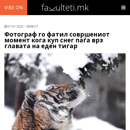
VIBE ON
07.01.2022
ЖИВОТ
Фотограф го фатил совршениот
момент кога куп снег паѓа врз
главата на еден тигар