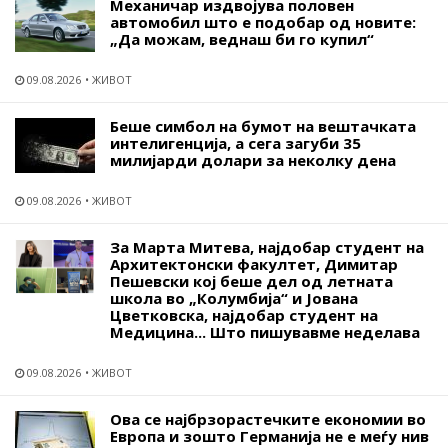
Механичар издвојува половен
автомобил што е подобар од новите:
„Да можам, веднаш би го купил“
09.08.2026
ЖИВОТ
Беше симбол на бумот на вештачката
интелигенција, а сега загуби 35
милијарди долари за неколку дена
09.08.2026
ЖИВОТ
За Марта Митева, најдобар студент на
Архитектонски факултет, Димитар
Пешевски кој беше дел од летната
школа во „Колумбија“ и Јована
Цветковска, најдобар студент на
Медицина... Што пишувавме неделава
09.08.2026
ЖИВОТ
Ова се најбрзорастечките економии во
Европа и зошто Германија не е меѓу нив