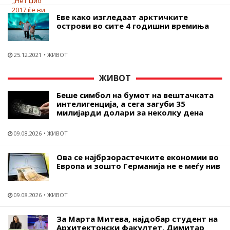
Еве како изгледаат арктичките
острови во сите 4 годишни времиња
25.12.2021
ЖИВОТ
ЖИВОТ
Беше симбол на бумот на вештачката
интелигенција, а сега загуби 35
милијарди долари за неколку дена
09.08.2026
ЖИВОТ
Ова се најбрзорастечките економии во
Европа и зошто Германија не е меѓу нив
09.08.2026
ЖИВОТ
За Марта Митева, најдобар студент на
Архитектонски факултет, Димитар