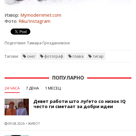
Извор:
Mymodernmet.com
Фото:
Riku/Instagram
Подготвил:
Тамара Гроздановски
Тагови:
снег
фотограф
глава
тигар
ПОПУЛАРНО
24 ЧАСА
7 ДЕНА
1 МЕСЕЦ
Девет работи што луѓето со низок IQ
често ги сметаат за добри идеи
09.08.2026
ЖИВОТ