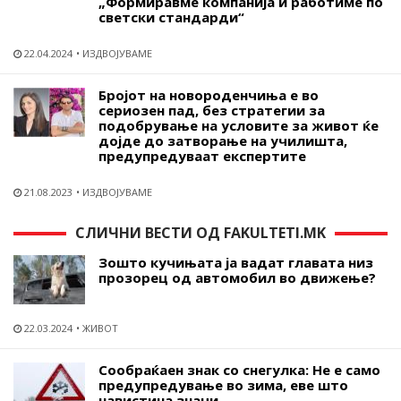
„Формиравме компанија и работиме по
светски стандарди“
22.04.2024
ИЗДВОЈУВАМЕ
Бројот на новороденчиња е во
сериозен пад, без стратегии за
подобрување на условите за живот ќе
дојде до затворање на училишта,
предупредуваат експертите
21.08.2023
ИЗДВОЈУВАМЕ
СЛИЧНИ ВЕСТИ ОД FAKULTETI.MK
Зошто кучињата ја вадат главата низ
прозорец од автомобил во движење?
22.03.2024
ЖИВОТ
Сообраќаен знак со снегулка: Не е само
предупредување во зима, еве што
навистина значи