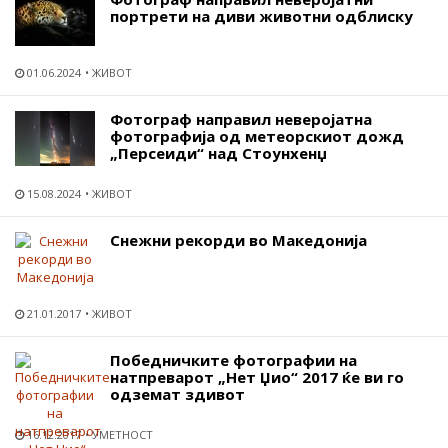
портрети на диви животни одблиску
01.06.2024
ЖИВОТ
Фотограф направил неверојатна
фотографија од метеорскиот дожд
„Персеиди“ над Стоунхенџ
15.08.2024
ЖИВОТ
Снежни рекорди во Македонија
21.01.2017
ЖИВОТ
Победничките фотографии на
натпреварот „Нет Џио“ 2017 ќе ви го
одземат здивот
16.12.2017
УМЕТНОСТ