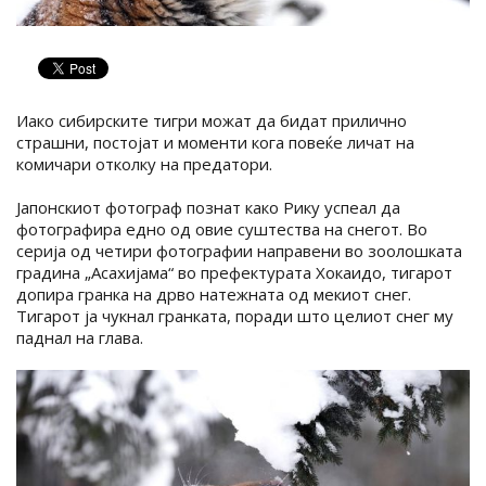
Иако сибирските тигри можат да бидат прилично
страшни, постојат и моменти кога повеќе личат на
комичари отколку на предатори.
Јапонскиот фотограф познат како Рику успеал да
фотографира едно од овие суштества на снегот. Во
серија од четири фотографии направени во зоолошката
градина „Асахијама“ во префектурата Хокаидо, тигарот
допира гранка на дрво натежната од мекиот снег.
Тигарот ја чукнал гранката, поради што целиот снег му
паднал на глава.